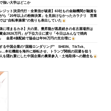
で強い大学はどこか
レジット決済代行・全東信が破産】63社もの金融機関が融資を
がら「20年以上の粉飾決算」を見抜けなかったカラクリ 営業
では“自転車操業”の焦りも表出していた
俵に埋まるカネ】大の里、豊昇龍が黒星続きの名古屋場所は
賞金2826万円」が下位力士に渡り「今日はみんなで焼肉
」 金星4個配給で協会は年96万円の支出増に
する中国企業の“国籍ロンダリング” SHEIN、TikTok、
mu…本社機能を海外に移転させ、トランプ関税の回避を狙う
人を隠れ蓑にした中国企業の農業参入・土地取得への懸念も