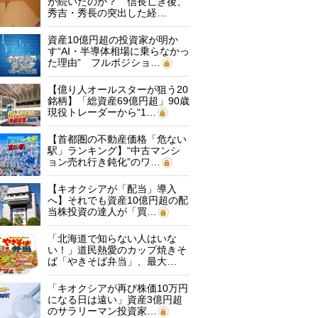
が続いたのか？ 信長亡き後、
秀吉・秀長の突出した経…
資産10億円超の投資家が明か
す“AI・半導体相場に乗らなかっ
た理由” フルポジショ…
【億り人オールスターが狙う20
銘柄】「総資産69億円超」90歳
現役トレーダーから“1…
【首都圏の不動産価格「危ない
駅」ランキング】“中古マンシ
ョン売れ行き鈍化”のワ…
【キオクシアが「配当」導入
へ】それでも資産10億円超の配
当株投資の達人が「買…
「北海道で知らない人はいな
い！」道民熱愛のカップ焼きそ
ば「やきそば弁当」、最大…
「キオクシアが再び株価10万円
になる日は遠い」資産3億円超
のサラリーマン投資家…