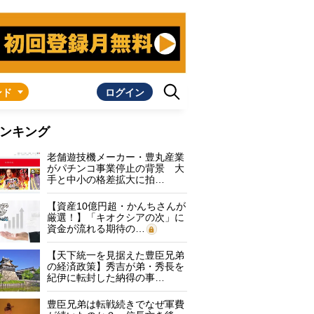
ンド
ログイン
ンキング
老舗遊技機メーカー・豊丸産業
がパチンコ事業停止の背景 大
手と中小の格差拡大に拍…
【資産10億円超・かんちさんが
厳選！】「キオクシアの次」に
資金が流れる期待の…
【天下統一を見据えた豊臣兄弟
の経済政策】秀吉が弟・秀長を
紀伊に転封した納得の事…
豊臣兄弟は転戦続きでなぜ軍費