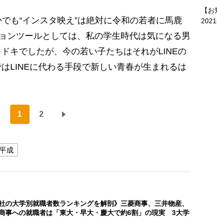
【お
かでも“インスタ映え”は絶対に令和の若者に馬鹿
202
ションツールとしては、私の学生時代は気になる男
ドキでしたが、今の若い子たちはそれがLINEの
ではLINEに代わる手段で新しい青春が生まれるは
」
1
2
平成
社の大学別就職者数ランキングを解剖》三菱商事、三井物産、
商事への就職者は「東大・早大・慶大で約6割」の現実 3大学