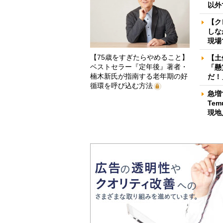
以外
【ク
しな
現場
【75歳をすぎたらやめること】
【土
ベストセラー『定年後』著者・
「懸
楠木新氏が指南する老年期の好
だ！
循環を呼び込む方法
急増
Te
現地