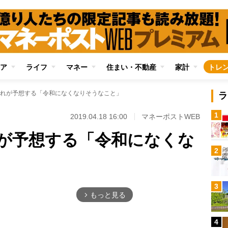
ア
ライフ
マネー
住まい・不動産
家計
トレ
れが予想する「令和になくなりそうなこと」
ラ
1
2019.04.18 16:00
マネーポストWEB
が予想する「令和になくな
2
3
もっと見る
arrow_forward_ios
4