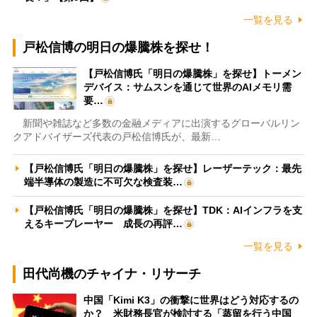
一覧を見る
戸松信博の明日の爆騰株を探せ！
【戸松信博氏「明日の爆騰株」を探せ】トーメン
デバイス：サムスンを通じて世界のAIメモリ需
要…
新聞や雑誌など多数の金融メディアに出演するグローバルリン
クアドバイザーズ代表の戸松信博氏が、最新…
【戸松信博氏「明日の爆騰株」を探せ】レーザーテック：最先
端半導体の製造に不可欠な検査装…
【戸松信博氏「明日の爆騰株」を探せ】TDK：AIインフラを支
えるキープレーヤー 成長の再評…
一覧を見る
田代尚機のチャイナ・リサーチ
中国「Kimi K3」の衝撃に世界はどう対応するの
か？ 米財務長官が検討する「蒸留を行う中国