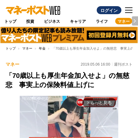
ログイン
トップ
投資
ビジネス
キャリア
ライフ
マネー
トップ
マネー
年金
「70歳以上も厚生年金加入せよ」の無慈悲 事実上の保
マネー
2019.05.06 16:00
週刊ポスト
「70歳以上も厚生年金加入せよ」の無慈
悲 事実上の保険料値上げに
もっと見る
arrow_forward_ios