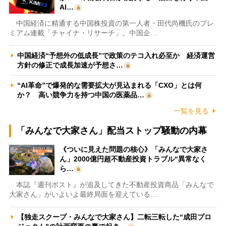
AI…
中国経済に精通する中国株投資の第一人者・田代尚機氏のプレ
ミアム連載「チャイナ・リサーチ」。中国企…
中国経済“予想外の低成長”で政策のテコ入れ必至か 経済運営
方針の修正で成長加速が予想さ…
“AI革命”で爆発的な需要拡大が見込まれる「CXO」とは何
か？ 高い競争力を持つ中国の医薬品…
一覧を見る
「みんなで大家さん」配当ストップ騒動の内幕
《ついに見えた問題の核心》「みんなで大家さ
ん」2000億円超不動産投資トラブル“異常なく
ら…
本誌『週刊ポスト』が追及してきた不動産投資商品「みんなで
大家さん」がいよいよ最終局面を迎えている…
【独走スクープ・みんなで大家さん】二転三転した“成田プロ