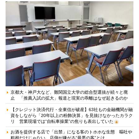
京都大・神戸大など、難関国立大学の総合型選抜が続々と廃
止 「推薦入試の拡大」報道と現実の乖離はなぜ起きるのか
【クレジット決済代行・全東信が破産】63社もの金融機関が融
資をしながら「20年以上の粉飾決算」を見抜けなかったカラク
リ 営業現場では“自転車操業”の焦りも表出していた
お酒を提供する店で「出禁」になる客のトホホな生態 嘔吐や
粗相だけじゃない、店側が嫌がる“最悪の客”とは