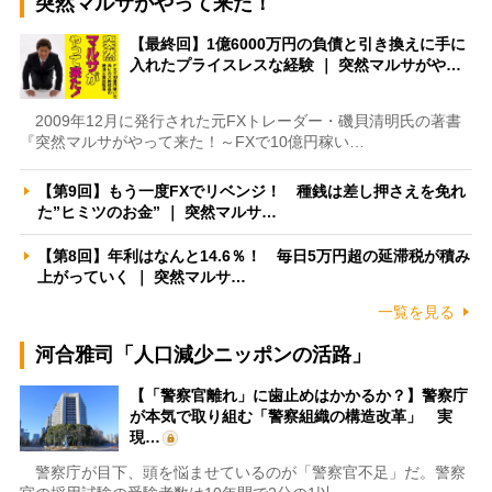
突然マルサがやって来た！
【最終回】1億6000万円の負債と引き換えに手に
入れたプライスレスな経験 ｜ 突然マルサがや…
2009年12月に発行された元FXトレーダー・磯貝清明氏の著書
『突然マルサがやって来た！～FXで10億円稼い…
【第9回】もう一度FXでリベンジ！ 種銭は差し押さえを免れ
た”ヒミツのお金” ｜ 突然マルサ…
【第8回】年利はなんと14.6％！ 毎日5万円超の延滞税が積み
上がっていく ｜ 突然マルサ…
一覧を見る
河合雅司「人口減少ニッポンの活路」
【「警察官離れ」に歯止めはかかるか？】警察庁
が本気で取り組む「警察組織の構造改革」 実
現…
警察庁が目下、頭を悩ませているのが「警察官不足」だ。警察