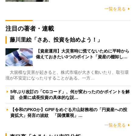
一覧を見る
注目の著者・連載
藤川里絵「さあ、投資を始めよう！」
【資産運用】大災害時に慌てないために平時から
備えておきたい3つのポイント「資産の棚卸し…
大規模な災害が起きると、株式市場が大きく動いたり、取引環
境が不安定になったりすることがある。一方…
5年ぶり改訂の「CGコード」、何が変わったのかポイントを解
説 企業に成長投資の具体的な説…
【令和のPKOか】GPIFをめぐる片山財務相の「円資産への投
資拡大」発言の波紋 「国債重視」…
一覧を見る