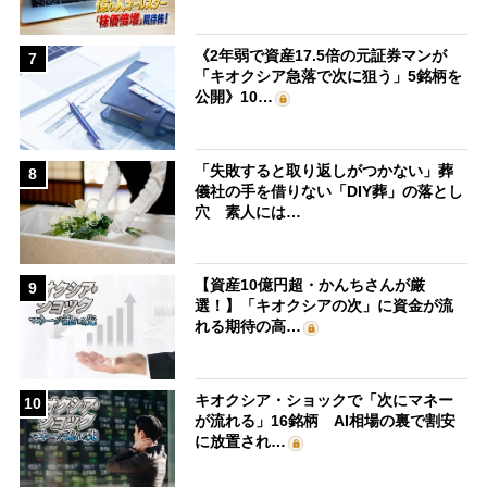
《2年弱で資産17.5倍の元証券マンが
7
「キオクシア急落で次に狙う」5銘柄を
公開》10…
「失敗すると取り返しがつかない」葬
8
儀社の手を借りない「DIY葬」の落とし
穴 素人には…
【資産10億円超・かんちさんが厳
9
選！】「キオクシアの次」に資金が流
れる期待の高…
キオクシア・ショックで「次にマネー
10
が流れる」16銘柄 AI相場の裏で割安
に放置され…