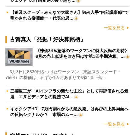
ジェクト”の計画変更の裏で起き…
【追及スクープ・みんなで大家さん】独占入手“内部議事録”で
明かされる柳瀬健一・代表の思…
一覧を見る
古賀真人「発掘！好決算銘柄」
《株価34％急落のワークマンに特大反転の期待》
6月の売上低迷を吹き飛ばす第1四半期決算、…
6月3日に8330円をつけたワークマン（東証スタンダード・
7564）の株価は、わずか1カ月あまりで約34％下落…
三菱重工が「AIインフラの新たな主役」として再評価される気
運 エヌビディアとの提携でAI…
キオクシアHD「7万円割れからの急反発」は再びの上昇局面へ
の反転シグナルか？ 市場のムー…
一覧を見る