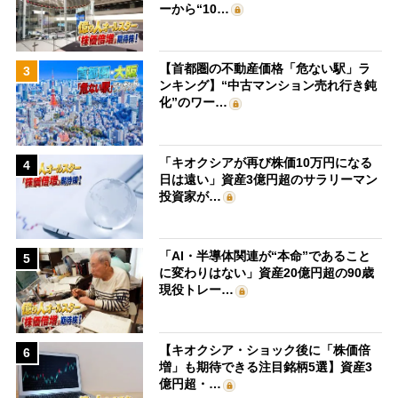
ーから“10…
【首都圏の不動産価格「危ない駅」ラ
3
ンキング】“中古マンション売れ行き鈍
化”のワー…
「キオクシアが再び株価10万円になる
4
日は遠い」資産3億円超のサラリーマン
投資家が…
「AI・半導体関連が“本命”であること
5
に変わりはない」資産20億円超の90歳
現役トレー…
【キオクシア・ショック後に「株価倍
6
増」も期待できる注目銘柄5選】資産3
億円超・…