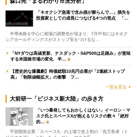
森口亮「まるわかり市況分析」
「キオクシア急落で含み損が膨らんで…」損失を
投資家としての成長につなげる4つの視点 「…
半導体株を中心に相場の調整色が強まり、7月中旬にはキオク
シアホールディングスがストップ安をつけるな…
「NYダウは高値更新、ナスダック・S&P500は足踏み」が意味
する米国株市場の変化 半…
【歴史的な爆騰劇】時価総額10兆円企業が「2連続ストップ
高」「制限値幅拡大」の衝撃 フ…
一覧を見る
大前研一「ビジネス新大陸」の歩き方
「いつ暴発してもおかしくはない」イーロン・マ
スク氏とスペースXが抱えるリスクの数々「絶対
的…
宇宙開発企業「スペースX」の上場で史上初の「兆万長者（ト