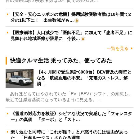
官の採用試験の受験者数は10年間で2分の1以…
【安全・安心ニッポンの危機】採用試験受験者数は10年間で2
分の1以下に！ 出生数減がも…
【医療崩壊】人口減少で「医師不足」に加えて「患者不足」に
見舞われ地域医療が限界に 今後…
一覧を見る
快適クルマ生活 乗ってみた、使ってみた
【4ヶ月間で受注累計6000台】BEV普及の障壁と
なる「航続距離の不安」「充電のストレス」解
消…
あれほどもてはやされていた「EV（BEV）シフト」の潮流も、
最近では減速基調になっているように見える。…
《雪道の対応力を検証》シビアな状況で実感した「フォレスタ
ー」の真価 「ターボ」と「スト…
乗り込むと同時に「これが軽？」と戸惑うのには理由があっ
た 「日産ルークス」さらなる躍進…