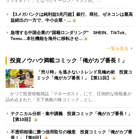
リリオネア）」となったイーロン・マスク氏。…
【3メガバンクは純利益5兆円超】銀行、商社、ゼネコンは最高
益続出の一方で、中小企業・…
急増する中国企業の“国籍ロンダリング” SHEIN、TikTok、
Temu…本社機能を海外に移転させ…
一覧を見る
投資ノウハウ満載コミック「俺がカブ番長！」
「売り時」を逃さないトレンド見極め術 投資コ
ミック「俺がカブ番長！」【第11回】
かつて投資情報雑誌「マネーポスト」にて、圧倒的な情報量が
詰め込まれた「天下無敵の株コミック」とし…
テクニカル分析・集中講義 投資コミック「俺がカブ番長！」
【第10回】
不透明相場に勝つ信用取引の極意 投資コミック「俺がカブ番
長！」【第9回】