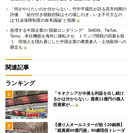
「何がやりたいのか分からない」竹中平蔵氏が語る高市内閣の
評価 「給付付き税額控除はその場しのぎ」いま不可欠なの
は“社会保障制度の改革議論”と指摘
急増する中国企業の“国籍ロンダリング” SHEIN、TikTok、
Temu…本社機能を海外に移転させ、トランプ関税の回避を狙
う 現地人を隠れ蓑にした中国企業の農業参入・土地取得への
懸念も
関連記事
ランキング
「キオクシアが今後も利益を出し続け
1
るかは分からない」資産11億円の個人
投資家が…
【億り人オールスターが狙う20銘柄】
2
「総資産69億円超」90歳現役トレーダ