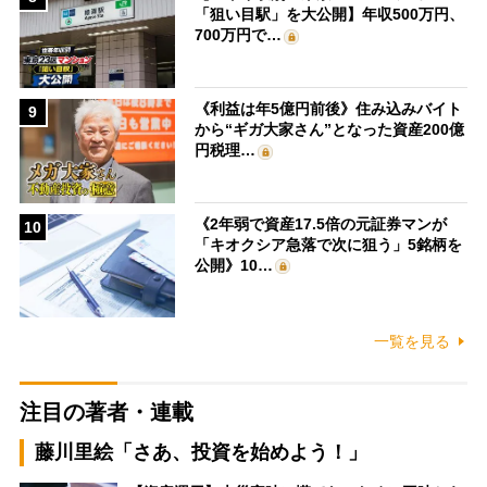
「狙い目駅」を大公開】年収500万円、
700万円で…
《利益は年5億円前後》住み込みバイト
9
から“ギガ大家さん”となった資産200億
円税理…
《2年弱で資産17.5倍の元証券マンが
10
「キオクシア急落で次に狙う」5銘柄を
公開》10…
一覧を見る
注目の著者・連載
藤川里絵「さあ、投資を始めよう！」