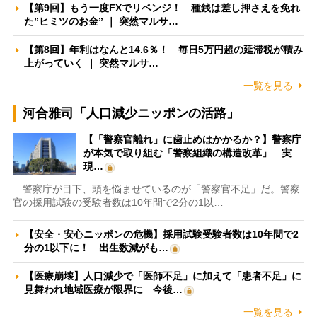
【第9回】もう一度FXでリベンジ！ 種銭は差し押さえを免れ
た”ヒミツのお金” ｜ 突然マルサ…
【第8回】年利はなんと14.6％！ 毎日5万円超の延滞税が積み
上がっていく ｜ 突然マルサ…
一覧を見る
河合雅司「人口減少ニッポンの活路」
【「警察官離れ」に歯止めはかかるか？】警察庁
が本気で取り組む「警察組織の構造改革」 実
現…
警察庁が目下、頭を悩ませているのが「警察官不足」だ。警察
官の採用試験の受験者数は10年間で2分の1以…
【安全・安心ニッポンの危機】採用試験受験者数は10年間で2
分の1以下に！ 出生数減がも…
【医療崩壊】人口減少で「医師不足」に加えて「患者不足」に
見舞われ地域医療が限界に 今後…
一覧を見る