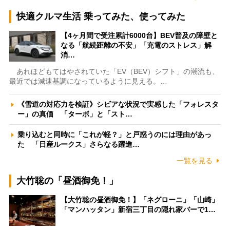
快適クルマ生活 乗ってみた、使ってみた
【4ヶ月間で受注累計6000台】BEV普及の障壁と
なる「航続距離の不安」「充電のストレス」解
消…
あれほどもてはやされていた「EV（BEV）シフト」の潮流も、
最近では減速基調になっているように見える。…
《雪道の対応力を検証》シビアな状況で実感した「フォレスタ
ー」の真価 「ターボ」と「スト…
乗り込むと同時に「これが軽？」と戸惑うのには理由があっ
た 「日産ルークス」さらなる躍進…
一覧を見る
大竹聡の「昼酒御免！」
【大竹聡の昼酒御免！】「ネグローニ」「山崎」
「マンハッタン」新宿三丁目の隠れ家バーで1…