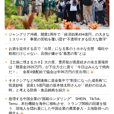
ジャングリア沖縄、開業1周年で「経済効果494億円」の大きな
ミスリード 事業の苦戦を覆い隠す“不透明すぎる巨大な数字”
お酒を提供する店で「出禁」になる客のトホホな生態 嘔吐や
粗相だけじゃない、店側が嫌がる“最悪の客”とは
【土俵に埋まるカネ】大の里、豊昇龍が黒星続きの名古屋場所
は「懸賞金2826万円」が下位力士に渡り「今日はみんなで焼肉
だ！」 金星4個配給で協会は年96万円の支出増に
キオクシアなどAI関連株に資金集中で“割安になった成長株”に
投資妙味 資産1.5億円超の坂本慎太郎さんが「絶好の仕込み
時」と考える防衛・食品銘柄を紹介
急増する中国企業の“国籍ロンダリング” SHEIN、TikTok、
Temu…本社機能を海外に移転させ、トランプ関税の回避を狙
う 現地人を隠れ蓑にした中国企業の農業参入・土地取得への
懸念も