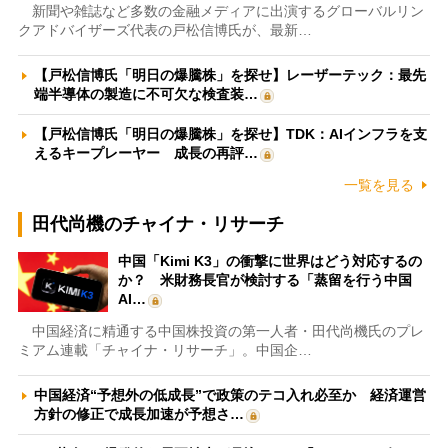
新聞や雑誌など多数の金融メディアに出演するグローバルリン
クアドバイザーズ代表の戸松信博氏が、最新…
【戸松信博氏「明日の爆騰株」を探せ】レーザーテック：最先
端半導体の製造に不可欠な検査装…
【戸松信博氏「明日の爆騰株」を探せ】TDK：AIインフラを支
えるキープレーヤー 成長の再評…
一覧を見る
田代尚機のチャイナ・リサーチ
中国「Kimi K3」の衝撃に世界はどう対応するの
か？ 米財務長官が検討する「蒸留を行う中国
AI…
中国経済に精通する中国株投資の第一人者・田代尚機氏のプレ
ミアム連載「チャイナ・リサーチ」。中国企…
中国経済“予想外の低成長”で政策のテコ入れ必至か 経済運営
方針の修正で成長加速が予想さ…