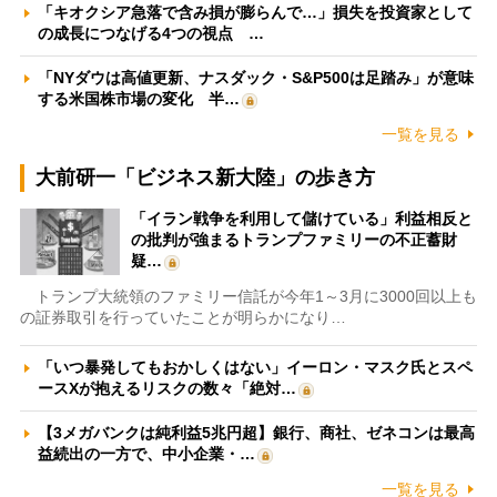
「キオクシア急落で含み損が膨らんで…」損失を投資家として
の成長につなげる4つの視点 …
「NYダウは高値更新、ナスダック・S&P500は足踏み」が意味
する米国株市場の変化 半…
一覧を見る
大前研一「ビジネス新大陸」の歩き方
「イラン戦争を利用して儲けている」利益相反と
の批判が強まるトランプファミリーの不正蓄財
疑…
トランプ大統領のファミリー信託が今年1～3月に3000回以上も
の証券取引を行っていたことが明らかになり…
「いつ暴発してもおかしくはない」イーロン・マスク氏とスペ
ースXが抱えるリスクの数々「絶対…
【3メガバンクは純利益5兆円超】銀行、商社、ゼネコンは最高
益続出の一方で、中小企業・…
一覧を見る