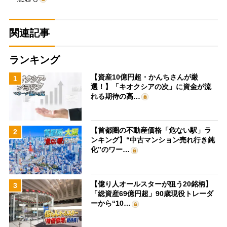
関連記事
ランキング
【資産10億円超・かんちさんが厳
1
選！】「キオクシアの次」に資金が流
れる期待の高…
【首都圏の不動産価格「危ない駅」ラ
2
ンキング】“中古マンション売れ行き鈍
化”のワー…
【億り人オールスターが狙う20銘柄】
3
「総資産69億円超」90歳現役トレーダ
ーから“10…