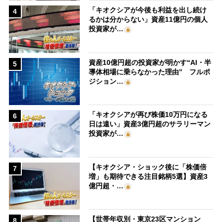
「キオクシアが今後も利益を出し続け
4
るかは分からない」資産11億円の個人
投資家が…
資産10億円超の投資家が明かす“AI・半
5
導体相場に乗らなかった理由” フルポ
ジション…
「キオクシアが再び株価10万円になる
6
日は遠い」資産3億円超のサラリーマン
投資家が…
【キオクシア・ショック後に「株価倍
7
増」も期待できる注目銘柄5選】資産3
億円超・…
【世帯年収別・東京23区マンション
8