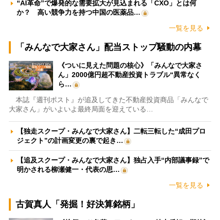
“AI革命”で爆発的な需要拡大が見込まれる「CXO」とは何
か？ 高い競争力を持つ中国の医薬品…
一覧を見る
「みんなで大家さん」配当ストップ騒動の内幕
《ついに見えた問題の核心》「みんなで大家さ
ん」2000億円超不動産投資トラブル“異常なく
ら…
本誌『週刊ポスト』が追及してきた不動産投資商品「みんなで
大家さん」がいよいよ最終局面を迎えている…
【独走スクープ・みんなで大家さん】二転三転した“成田プロ
ジェクト”の計画変更の裏で起き…
【追及スクープ・みんなで大家さん】独占入手“内部議事録”で
明かされる柳瀬健一・代表の思…
一覧を見る
古賀真人「発掘！好決算銘柄」