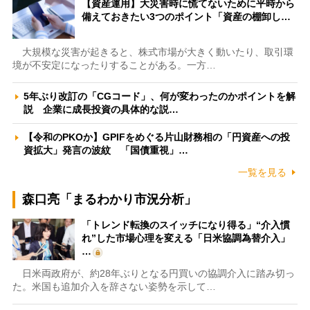
【資産運用】大災害時に慌てないために平時から
備えておきたい3つのポイント「資産の棚卸し…
大規模な災害が起きると、株式市場が大きく動いたり、取引環
境が不安定になったりすることがある。一方…
5年ぶり改訂の「CGコード」、何が変わったのかポイントを解
説 企業に成長投資の具体的な説…
【令和のPKOか】GPIFをめぐる片山財務相の「円資産への投
資拡大」発言の波紋 「国債重視」…
一覧を見る
森口亮「まるわかり市況分析」
「トレンド転換のスイッチになり得る」“介入慣
れ”した市場心理を変える「日米協調為替介入」
…
日米両政府が、約28年ぶりとなる円買いの協調介入に踏み切っ
た。米国も追加介入を辞さない姿勢を示して…