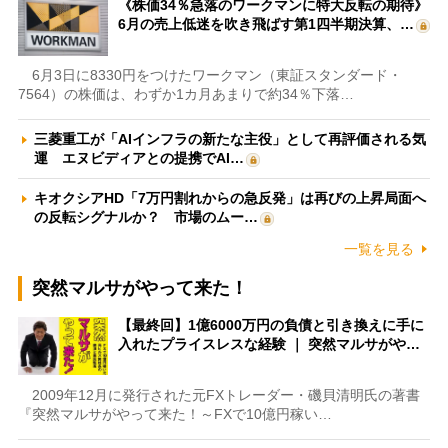
《株価34％急落のワークマンに特大反転の期待》
6月の売上低迷を吹き飛ばす第1四半期決算、…
6月3日に8330円をつけたワークマン（東証スタンダード・
7564）の株価は、わずか1カ月あまりで約34％下落…
三菱重工が「AIインフラの新たな主役」として再評価される気
運 エヌビディアとの提携でAI…
キオクシアHD「7万円割れからの急反発」は再びの上昇局面へ
の反転シグナルか？ 市場のムー…
一覧を見る
突然マルサがやって来た！
【最終回】1億6000万円の負債と引き換えに手に
入れたプライスレスな経験 ｜ 突然マルサがや…
2009年12月に発行された元FXトレーダー・磯貝清明氏の著書
『突然マルサがやって来た！～FXで10億円稼い…