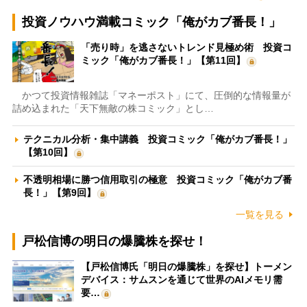
投資ノウハウ満載コミック「俺がカブ番長！」
「売り時」を逃さないトレンド見極め術 投資コ
ミック「俺がカブ番長！」【第11回】
かつて投資情報雑誌「マネーポスト」にて、圧倒的な情報量が
詰め込まれた「天下無敵の株コミック」とし…
テクニカル分析・集中講義 投資コミック「俺がカブ番長！」
【第10回】
不透明相場に勝つ信用取引の極意 投資コミック「俺がカブ番
長！」【第9回】
一覧を見る
戸松信博の明日の爆騰株を探せ！
【戸松信博氏「明日の爆騰株」を探せ】トーメン
デバイス：サムスンを通じて世界のAIメモリ需
要…