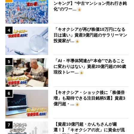
ンキング】“中古マンション売れ行き鈍
化”のワー…
「キオクシアが再び株価10万円になる
4
日は遠い」資産3億円超のサラリーマン
投資家が…
「AI・半導体関連が“本命”であること
5
に変わりはない」資産20億円超の90歳
現役トレー…
【キオクシア・ショック後に「株価倍
6
増」も期待できる注目銘柄5選】資産3
億円超・…
【資産10億円超・かんちさんが厳
7
選！】「キオクシアの次」に資金が流