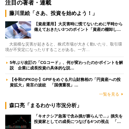
注目の著者・連載
藤川里絵「さあ、投資を始めよう！」
【資産運用】大災害時に慌てないために平時から
備えておきたい3つのポイント「資産の棚卸し…
大規模な災害が起きると、株式市場が大きく動いたり、取引環
境が不安定になったりすることがある。一方…
5年ぶり改訂の「CGコード」、何が変わったのかポイントを解
説 企業に成長投資の具体的な説…
【令和のPKOか】GPIFをめぐる片山財務相の「円資産への投
資拡大」発言の波紋 「国債重視」…
一覧を見る
森口亮「まるわかり市況分析」
「キオクシア急落で含み損が膨らんで…」損失を
投資家としての成長につなげる4つの視点 「…