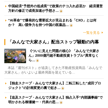
中国経済“予想外の低成長”で政策のテコ入れ必至か 経済運営
方針の修正で成長加速が予想さ…
“AI革命”で爆発的な需要拡大が見込まれる「CXO」とは何
か？ 高い競争力を持つ中国の医薬品…
一覧を見る
「みんなで大家さん」配当ストップ騒動の内幕
《ついに見えた問題の核心》「みんなで大家さ
ん」2000億円超不動産投資トラブル“異常なく
ら…
本誌『週刊ポスト』が追及してきた不動産投資商品「みんなで
大家さん」がいよいよ最終局面を迎えている…
【独走スクープ・みんなで大家さん】二転三転した“成田プロ
ジェクト”の計画変更の裏で起き…
【追及スクープ・みんなで大家さん】独占入手“内部議事録”で
明かされる柳瀬健一・代表の思…