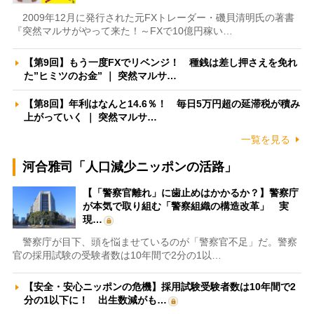
2009年12月に発行された元FXトレーダー・磯貝清明氏の著書
『突然マルサがやって来た！～FXで10億円稼い…
【第9回】もう一度FXでリベンジ！ 種銭は差し押さえを免れ
た”ヒミツのお金” ｜ 突然マルサ…
【第8回】年利はなんと14.6％！ 毎日5万円超の延滞税が積み
上がっていく ｜ 突然マルサ…
一覧を見る
河合雅司「人口減少ニッポンの活路」
【「警察官離れ」に歯止めはかかるか？】警察庁
が本気で取り組む「警察組織の構造改革」 実
現…
警察庁が目下、頭を悩ませているのが「警察官不足」だ。警察
官の採用試験の受験者数は10年間で2分の1以…
【安全・安心ニッポンの危機】採用試験受験者数は10年間で2
分の1以下に！ 出生数減がも…