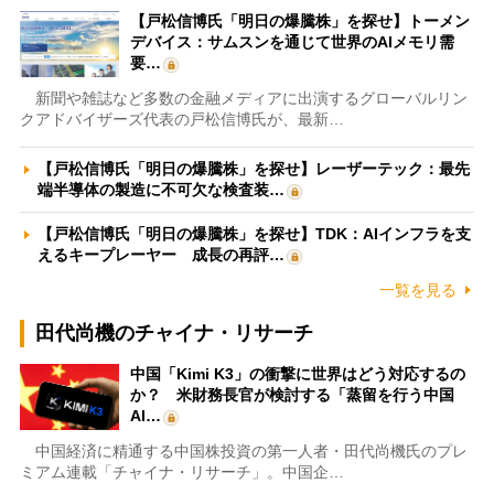
【戸松信博氏「明日の爆騰株」を探せ】トーメン
デバイス：サムスンを通じて世界のAIメモリ需
要…
新聞や雑誌など多数の金融メディアに出演するグローバルリン
クアドバイザーズ代表の戸松信博氏が、最新…
【戸松信博氏「明日の爆騰株」を探せ】レーザーテック：最先
端半導体の製造に不可欠な検査装…
【戸松信博氏「明日の爆騰株」を探せ】TDK：AIインフラを支
えるキープレーヤー 成長の再評…
一覧を見る
田代尚機のチャイナ・リサーチ
中国「Kimi K3」の衝撃に世界はどう対応するの
か？ 米財務長官が検討する「蒸留を行う中国
AI…
中国経済に精通する中国株投資の第一人者・田代尚機氏のプレ
ミアム連載「チャイナ・リサーチ」。中国企…