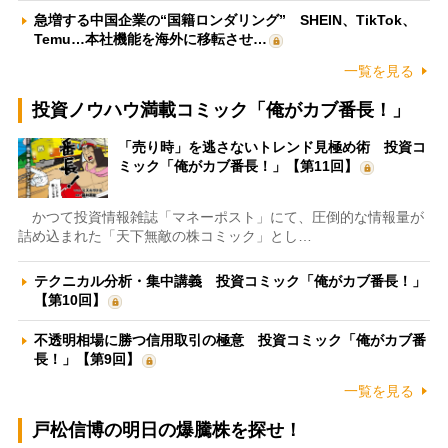
急増する中国企業の“国籍ロンダリング” SHEIN、TikTok、
Temu…本社機能を海外に移転させ…
一覧を見る
投資ノウハウ満載コミック「俺がカブ番長！」
「売り時」を逃さないトレンド見極め術 投資コ
ミック「俺がカブ番長！」【第11回】
かつて投資情報雑誌「マネーポスト」にて、圧倒的な情報量が
詰め込まれた「天下無敵の株コミック」とし…
テクニカル分析・集中講義 投資コミック「俺がカブ番長！」
【第10回】
不透明相場に勝つ信用取引の極意 投資コミック「俺がカブ番
長！」【第9回】
一覧を見る
戸松信博の明日の爆騰株を探せ！