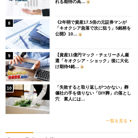
れる期待の高…
《2年弱で資産17.5倍の元証券マンが
8
「キオクシア急落で次に狙う」5銘柄を
公開》10…
【資産11億円マック・チェリーさん厳
9
選「キオクシア・ショック」後に大化
け期待4銘…
「失敗すると取り返しがつかない」葬
10
儀社の手を借りない「DIY葬」の落とし
穴 素人には…
一覧を見る