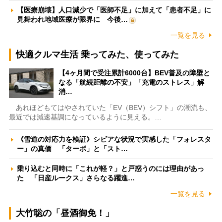
【医療崩壊】人口減少で「医師不足」に加えて「患者不足」に
見舞われ地域医療が限界に 今後…
一覧を見る
快適クルマ生活 乗ってみた、使ってみた
【4ヶ月間で受注累計6000台】BEV普及の障壁と
なる「航続距離の不安」「充電のストレス」解
消…
あれほどもてはやされていた「EV（BEV）シフト」の潮流も、
最近では減速基調になっているように見える。…
《雪道の対応力を検証》シビアな状況で実感した「フォレスタ
ー」の真価 「ターボ」と「スト…
乗り込むと同時に「これが軽？」と戸惑うのには理由があっ
た 「日産ルークス」さらなる躍進…
一覧を見る
大竹聡の「昼酒御免！」