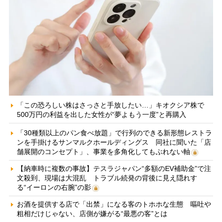
「この恐ろしい株はさっさと手放したい…」キオクシア株で
500万円の利益を出した女性が“夢よもう一度”と再購入
「30種類以上のパン食べ放題」で行列のできる新形態レストラ
ンを手掛けるサンマルクホールディングス 同社に聞いた「店
舗展開のコンセプト」、事業を多角化してもぶれない軸
【納車時に複数の事故】テスラジャパン“多額のEV補助金”で注
文殺到、現場は大混乱 トラブル続発の背後に見え隠れす
る“イーロンの右腕”の影
お酒を提供する店で「出禁」になる客のトホホな生態 嘔吐や
粗相だけじゃない、店側が嫌がる“最悪の客”とは