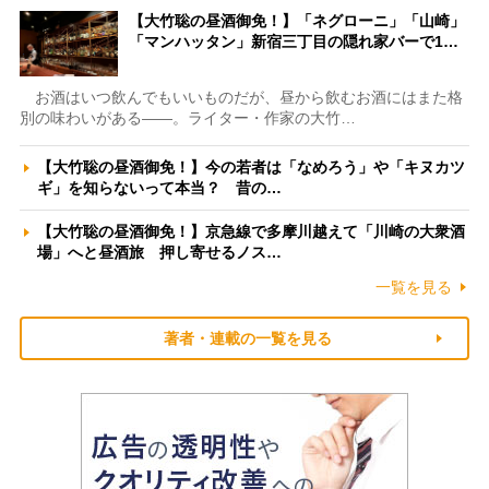
【大竹聡の昼酒御免！】「ネグローニ」「山崎」
「マンハッタン」新宿三丁目の隠れ家バーで1…
お酒はいつ飲んでもいいものだが、昼から飲むお酒にはまた格
別の味わいがある――。ライター・作家の大竹…
【大竹聡の昼酒御免！】今の若者は「なめろう」や「キヌカツ
ギ」を知らないって本当？ 昔の…
【大竹聡の昼酒御免！】京急線で多摩川越えて「川崎の大衆酒
場」へと昼酒旅 押し寄せるノス…
一覧を見る
著者・連載の一覧を見る