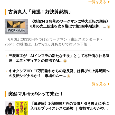
一覧を見る
古賀真人「発掘！好決算銘柄」
《株価34％急落のワークマンに特大反転の期待》
6月の売上低迷を吹き飛ばす第1四半期決算、…
6月3日に8330円をつけたワークマン（東証スタンダード・
7564）の株価は、わずか1カ月あまりで約34％下落…
三菱重工が「AIインフラの新たな主役」として再評価される気
運 エヌビディアとの提携でAI…
キオクシアHD「7万円割れからの急反発」は再びの上昇局面へ
の反転シグナルか？ 市場のムー…
一覧を見る
突然マルサがやって来た！
【最終回】1億6000万円の負債と引き換えに手に
入れたプライスレスな経験 ｜ 突然マルサがや…