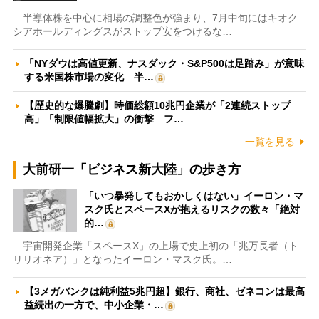
半導体株を中心に相場の調整色が強まり、7月中旬にはキオク
シアホールディングスがストップ安をつけるな…
「NYダウは高値更新、ナスダック・S&P500は足踏み」が意味
する米国株市場の変化 半…
【歴史的な爆騰劇】時価総額10兆円企業が「2連続ストップ
高」「制限値幅拡大」の衝撃 フ…
一覧を見る
大前研一「ビジネス新大陸」の歩き方
「いつ暴発してもおかしくはない」イーロン・マ
スク氏とスペースXが抱えるリスクの数々「絶対
的…
宇宙開発企業「スペースX」の上場で史上初の「兆万長者（ト
リリオネア）」となったイーロン・マスク氏。…
【3メガバンクは純利益5兆円超】銀行、商社、ゼネコンは最高
益続出の一方で、中小企業・…