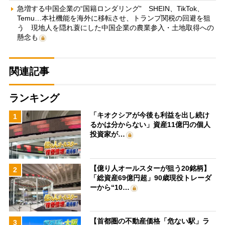
急増する中国企業の“国籍ロンダリング” SHEIN、TikTok、
Temu…本社機能を海外に移転させ、トランプ関税の回避を狙
う 現地人を隠れ蓑にした中国企業の農業参入・土地取得への
懸念も
関連記事
ランキング
「キオクシアが今後も利益を出し続け
1
るかは分からない」資産11億円の個人
投資家が…
【億り人オールスターが狙う20銘柄】
2
「総資産69億円超」90歳現役トレーダ
ーから“10…
【首都圏の不動産価格「危ない駅」ラ
3