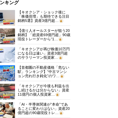
ンキング
【キオクシア・ショック後に
「株価倍増」も期待できる注目
銘柄5選】資産3億円超…
【億り人オールスターが狙う20
銘柄】「総資産69億円超」90歳
現役トレーダーから“1…
「キオクシアが再び株価10万円
になる日は遠い」資産3億円超
のサラリーマン投資家…
【首都圏の不動産価格「危ない
駅」ランキング】“中古マンシ
ョン売れ行き鈍化”のワ…
「キオクシアが今後も利益を出
し続けるかは分からない」資産
11億円の個人投資家…
「AI・半導体関連が“本命”であ
ることに変わりはない」資産20
億円超の90歳現役トレ…