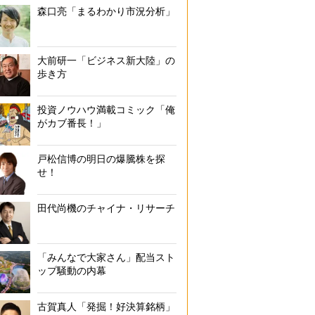
森口亮「まるわかり市況分析」
大前研一「ビジネス新大陸」の
歩き方
投資ノウハウ満載コミック「俺
がカブ番長！」
戸松信博の明日の爆騰株を探
せ！
田代尚機のチャイナ・リサーチ
「みんなで大家さん」配当スト
ップ騒動の内幕
古賀真人「発掘！好決算銘柄」