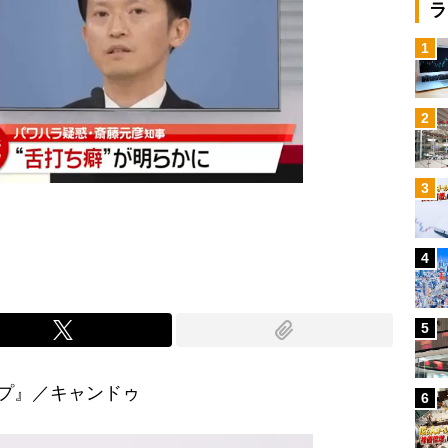
ラ
1
2
3
4
5
プ』／キャンドゥ
6