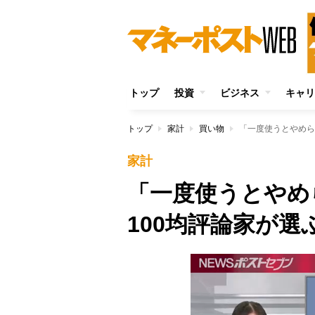
トップ
投資
ビジネス
キャリ
トップ
家計
買い物
「一度使うとやめら
家計
「一度使うとや
100均評論家が選