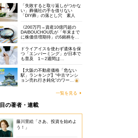
「失敗すると取り返しがつかな
い」葬儀社の手を借りない
「DIY葬」の落とし穴 素人
に…
《200万円→資産10億円超の
DAIBOUCHOU氏が「年末まで
に株価倍増期待」の5銘柄を…
ドライアイスを使わず遺体を保
つ「エンバーミング」が日本で
も普及 1～2週間は…
【大阪の不動産価格「危ない
駅」ランキング】“中古マンシ
ョン売れ行き鈍化”のワー…
一覧を見る
目の著者・連載
藤川里絵「さあ、投資を始めよ
う！」