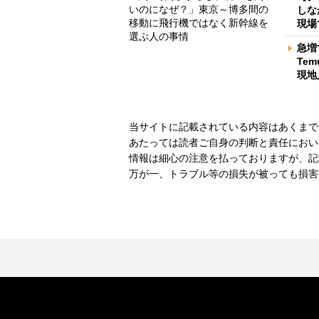
いのになぜ？」東京～博多間の
しな
移動に飛行機ではなく新幹線を
現場
選ぶ人の事情
急増
Te
現地
当サイトに記載されている内容はあくまで
あたっては読者ご自身の判断と責任におい
情報は細心の注意を払っておりますが、記
万が一、トラブル等の損失が被っても損害