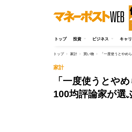
トップ
投資
ビジネス
キャリ
トップ
家計
買い物
「一度使うとやめら
家計
「一度使うとや
100均評論家が選
/
Unmute