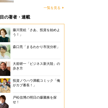
に…
一覧を見る
目の著者・連載
藤川里絵「さあ、投資を始めよ
う！」
森口亮「まるわかり市況分析」
大前研一「ビジネス新大陸」の
歩き方
投資ノウハウ満載コミック「俺
がカブ番長！」
戸松信博の明日の爆騰株を探
せ！