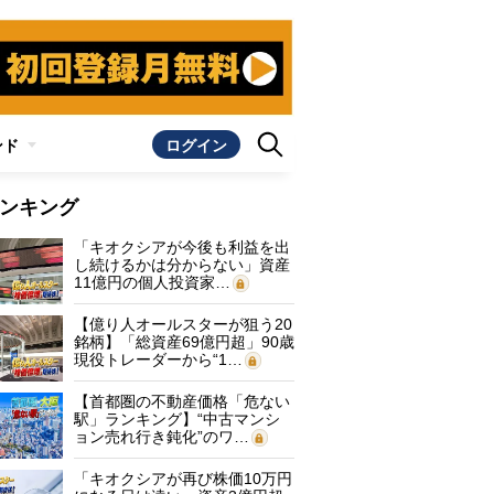
ンド
ログイン
ンキング
「キオクシアが今後も利益を出
し続けるかは分からない」資産
11億円の個人投資家…
【億り人オールスターが狙う20
銘柄】「総資産69億円超」90歳
現役トレーダーから“1…
【首都圏の不動産価格「危ない
駅」ランキング】“中古マンシ
ョン売れ行き鈍化”のワ…
「キオクシアが再び株価10万円