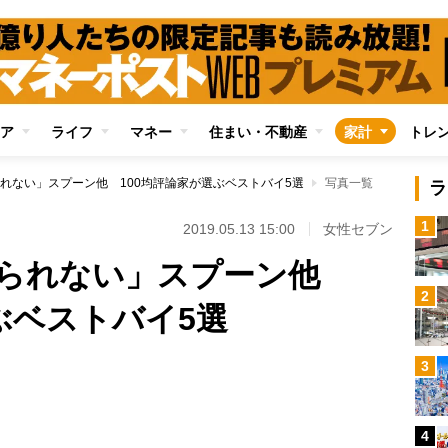
ア
ライフ
マネー
住まい・不動産
家計
トレ
れない」スプーン他 100均評論家が選ぶベストバイ5選
写真一覧
ラ
1
2019.05.13 15:00
女性セブン
められない」スプーン他
2
ぶベストバイ5選
3
Loaded
:
96.31%
4