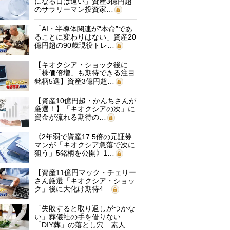
になる日は遠い」資産3億円超
のサラリーマン投資家…
「AI・半導体関連が“本命”であ
ることに変わりはない」資産20
億円超の90歳現役トレ…
【キオクシア・ショック後に
「株価倍増」も期待できる注目
銘柄5選】資産3億円超…
【資産10億円超・かんちさんが
厳選！】「キオクシアの次」に
資金が流れる期待の…
《2年弱で資産17.5倍の元証券
マンが「キオクシア急落で次に
狙う」5銘柄を公開》1…
【資産11億円マック・チェリー
さん厳選「キオクシア・ショッ
ク」後に大化け期待4…
「失敗すると取り返しがつかな
い」葬儀社の手を借りない
「DIY葬」の落とし穴 素人