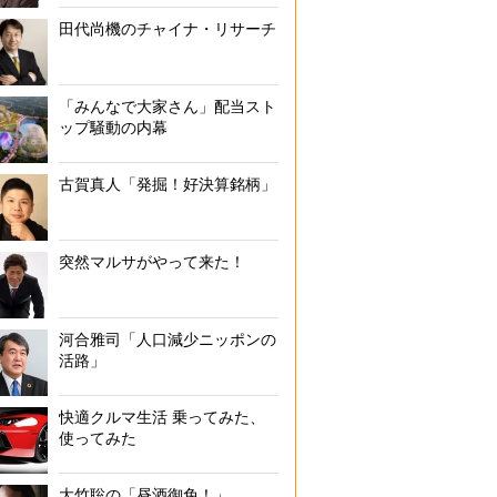
田代尚機のチャイナ・リサーチ
「みんなで大家さん」配当スト
ップ騒動の内幕
古賀真人「発掘！好決算銘柄」
突然マルサがやって来た！
『パーカーハンガー』と『くるっ！とマルチハンガー
河合雅司「人口減少ニッポンの
活路」
快適クルマ生活 乗ってみた、
使ってみた
大竹聡の「昼酒御免！」