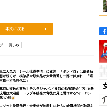
本文に戻る
ップ
買い物
生に人気の「シール流通事情」に変調 「ボンドロ」は依然品
態が続くが、模倣品や類似品が大量流通し一部で値崩れ 「選
本格化する時代に」
車時に複数の事故】テスラジャパン“多額のEV補助金”で注文殺
現場は大混乱 トラブル続発の背後に見え隠れする“イーロン
腕”の影
レジット決済代行・全東信が破産】63社もの金融機関が融資を