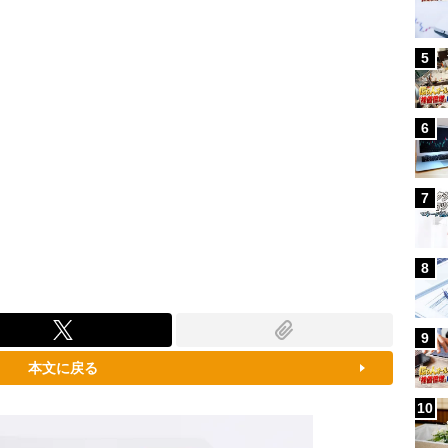
5
6
7
8
9
本文に戻る
10