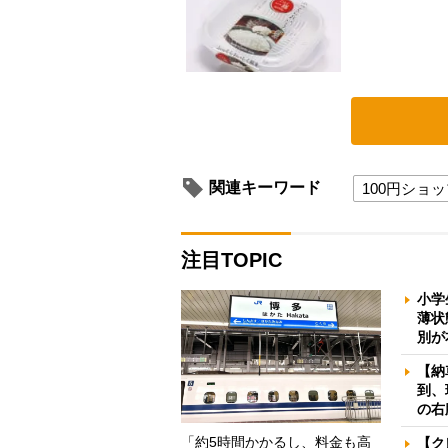
関連キーワード
100円ショ
注目TOPIC
小学
薄状
別が
【納
到、
の右
「約5時間かかるし、料金も高
【ク