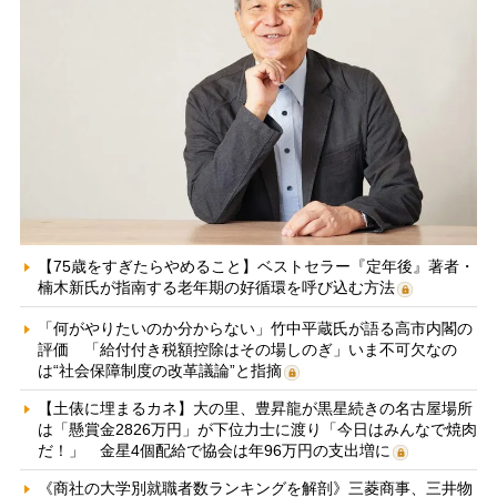
【75歳をすぎたらやめること】ベストセラー『定年後』著者・
楠木新氏が指南する老年期の好循環を呼び込む方法
「何がやりたいのか分からない」竹中平蔵氏が語る高市内閣の
評価 「給付付き税額控除はその場しのぎ」いま不可欠なの
は“社会保障制度の改革議論”と指摘
【土俵に埋まるカネ】大の里、豊昇龍が黒星続きの名古屋場所
は「懸賞金2826万円」が下位力士に渡り「今日はみんなで焼肉
だ！」 金星4個配給で協会は年96万円の支出増に
《商社の大学別就職者数ランキングを解剖》三菱商事、三井物