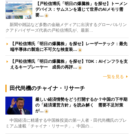
【戸松信博氏「明日の爆騰株」を探せ】トーメン
デバイス：サムスンを通じて世界のAIメモリ需
要…
新聞や雑誌など多数の金融メディアに出演するグローバルリン
クアドバイザーズ代表の戸松信博氏が、最新…
【戸松信博氏「明日の爆騰株」を探せ】レーザーテック：最先
端半導体の製造に不可欠な検査装…
【戸松信博氏「明日の爆騰株」を探せ】TDK：AIインフラを支
えるキープレーヤー 成長の再評…
一覧を見る
田代尚機のチャイナ・リサーチ
厳しい経済情勢をどう打開するか？中国の下半期
の「経済運営方針」を読み解く 需要不足対策
が…
中国経済に精通する中国株投資の第一人者・田代尚機氏のプレ
ミアム連載「チャイナ・リサーチ」。中国の…