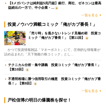
【3メガバンクは純利益5兆円超】銀行、商社、ゼネコンは最高
益続出の一方で、中小企業・…
一覧を見る
投資ノウハウ満載コミック「俺がカブ番長！」
「売り時」を逃さないトレンド見極め術 投資コ
ミック「俺がカブ番長！」【第11回】
かつて投資情報雑誌「マネーポスト」にて、圧倒的な情報量が
詰め込まれた「天下無敵の株コミック」とし…
テクニカル分析・集中講義 投資コミック「俺がカブ番長！」
【第10回】
不透明相場に勝つ信用取引の極意 投資コミック「俺がカブ番
長！」【第9回】
一覧を見る
戸松信博の明日の爆騰株を探せ！