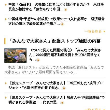
中国「Kimi K3」の衝撃に世界はどう対応するのか？ 米財務
長官が検討する「蒸留を行う中国…
中国経済“予想外の低成長”で政策のテコ入れ必至か 経済運営
方針の修正で成長加速が予想さ…
一覧を見る
「みんなで大家さん」配当ストップ騒動の内幕
《ついに見えた問題の核心》「みんなで大家さ
ん」2000億円超不動産投資トラブル“異常なく
ら…
本誌『週刊ポスト』が追及してきた不動産投資商品「みんなで
大家さん」がいよいよ最終局面を迎えている…
【独走スクープ・みんなで大家さん】二転三転した“成田プロ
ジェクト”の計画変更の裏で起き…
【追及スクープ・みんなで大家さん】独占入手“内部議事録”で
明かされる柳瀬健一・代表の思…