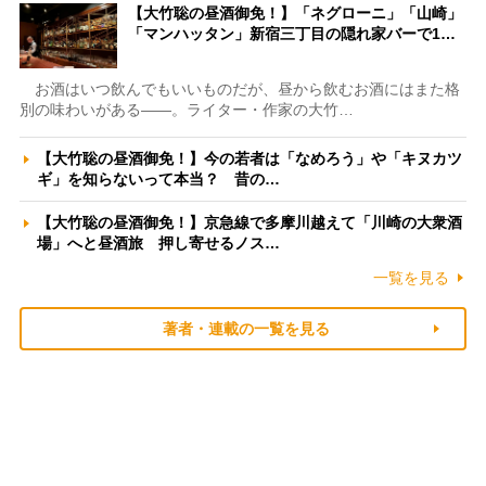
【大竹聡の昼酒御免！】「ネグローニ」「山崎」
「マンハッタン」新宿三丁目の隠れ家バーで1…
お酒はいつ飲んでもいいものだが、昼から飲むお酒にはまた格
別の味わいがある――。ライター・作家の大竹…
【大竹聡の昼酒御免！】今の若者は「なめろう」や「キヌカツ
ギ」を知らないって本当？ 昔の…
【大竹聡の昼酒御免！】京急線で多摩川越えて「川崎の大衆酒
場」へと昼酒旅 押し寄せるノス…
一覧を見る
著者・連載の一覧を見る