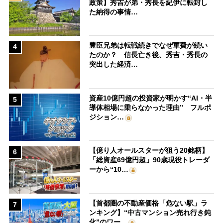
政策】秀吉が弟・秀長を紀伊に転封し
た納得の事情…
豊臣兄弟は転戦続きでなぜ軍費が続い
4
たのか？ 信長亡き後、秀吉・秀長の
突出した経済…
資産10億円超の投資家が明かす“AI・半
5
導体相場に乗らなかった理由” フルポ
ジション…
【億り人オールスターが狙う20銘柄】
6
「総資産69億円超」90歳現役トレーダ
ーから“10…
【首都圏の不動産価格「危ない駅」ラ
7
ンキング】“中古マンション売れ行き鈍
化”のワー…