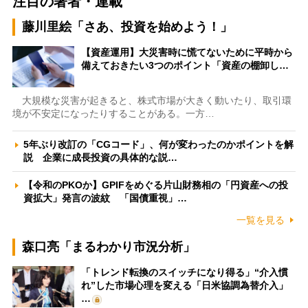
注目の著者・連載
藤川里絵「さあ、投資を始めよう！」
【資産運用】大災害時に慌てないために平時から
備えておきたい3つのポイント「資産の棚卸し…
大規模な災害が起きると、株式市場が大きく動いたり、取引環
境が不安定になったりすることがある。一方…
5年ぶり改訂の「CGコード」、何が変わったのかポイントを解
説 企業に成長投資の具体的な説…
【令和のPKOか】GPIFをめぐる片山財務相の「円資産への投
資拡大」発言の波紋 「国債重視」…
一覧を見る
森口亮「まるわかり市況分析」
「トレンド転換のスイッチになり得る」“介入慣
れ”した市場心理を変える「日米協調為替介入」
…