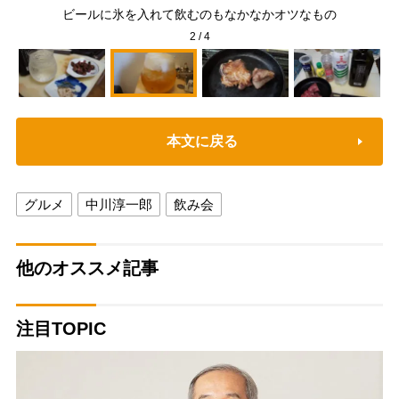
で愉
ビールに氷を入れて飲むのもなかなかオツなもの
2
/
4
本文に戻る
グルメ
中川淳一郎
飲み会
他のオススメ記事
注目TOPIC