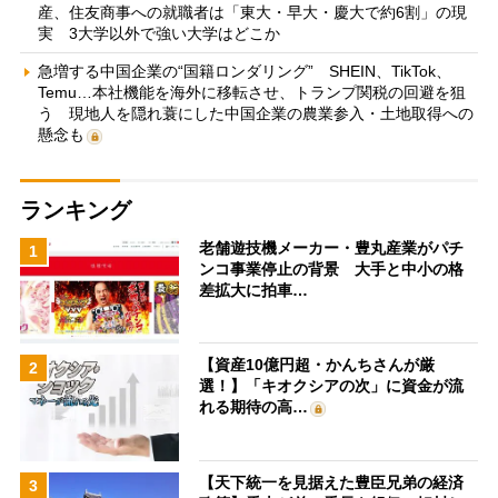
産、住友商事への就職者は「東大・早大・慶大で約6割」の現
実 3大学以外で強い大学はどこか
急増する中国企業の“国籍ロンダリング” SHEIN、TikTok、
Temu…本社機能を海外に移転させ、トランプ関税の回避を狙
う 現地人を隠れ蓑にした中国企業の農業参入・土地取得への
懸念も
ランキング
老舗遊技機メーカー・豊丸産業がパチ
1
ンコ事業停止の背景 大手と中小の格
差拡大に拍車…
【資産10億円超・かんちさんが厳
2
選！】「キオクシアの次」に資金が流
れる期待の高…
【天下統一を見据えた豊臣兄弟の経済
3