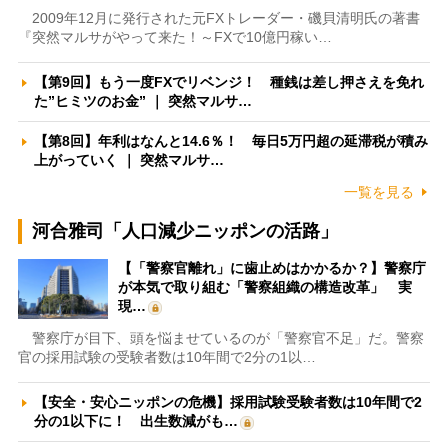
2009年12月に発行された元FXトレーダー・磯貝清明氏の著書
『突然マルサがやって来た！～FXで10億円稼い…
【第9回】もう一度FXでリベンジ！ 種銭は差し押さえを免れ
た”ヒミツのお金” ｜ 突然マルサ…
【第8回】年利はなんと14.6％！ 毎日5万円超の延滞税が積み
上がっていく ｜ 突然マルサ…
一覧を見る
河合雅司「人口減少ニッポンの活路」
【「警察官離れ」に歯止めはかかるか？】警察庁
が本気で取り組む「警察組織の構造改革」 実
現…
警察庁が目下、頭を悩ませているのが「警察官不足」だ。警察
官の採用試験の受験者数は10年間で2分の1以…
【安全・安心ニッポンの危機】採用試験受験者数は10年間で2
分の1以下に！ 出生数減がも…