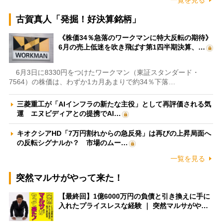
一覧を見る
古賀真人「発掘！好決算銘柄」
《株価34％急落のワークマンに特大反転の期待》
6月の売上低迷を吹き飛ばす第1四半期決算、…
6月3日に8330円をつけたワークマン（東証スタンダード・
7564）の株価は、わずか1カ月あまりで約34％下落…
三菱重工が「AIインフラの新たな主役」として再評価される気
運 エヌビディアとの提携でAI…
キオクシアHD「7万円割れからの急反発」は再びの上昇局面へ
の反転シグナルか？ 市場のムー…
一覧を見る
突然マルサがやって来た！
【最終回】1億6000万円の負債と引き換えに手に
入れたプライスレスな経験 ｜ 突然マルサがや…