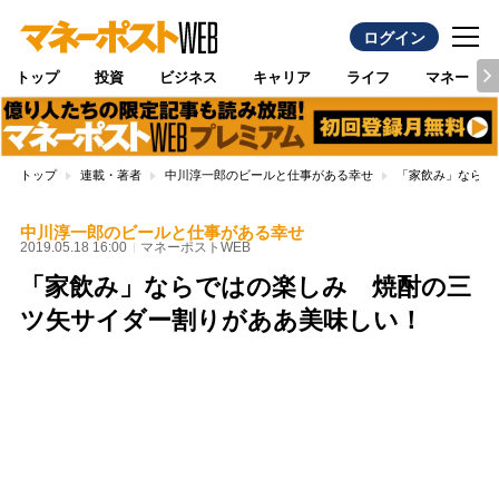
ログイン
トップ
投資
ビジネス
キャリア
ライフ
マネー
トップ
連載・著者
中川淳一郎のビールと仕事がある幸せ
「家飲み」ならで
中川淳一郎のビールと仕事がある幸せ
2019.05.18 16:00
マネーポストWEB
「家飲み」ならではの楽しみ 焼酎の三
ツ矢サイダー割りがああ美味しい！
Loaded
:
89.01%
/
Unmute