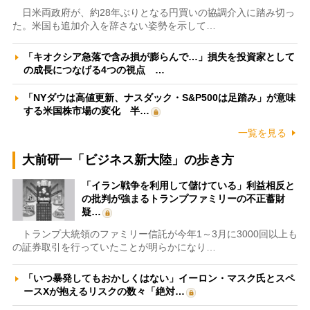
日米両政府が、約28年ぶりとなる円買いの協調介入に踏み切っ
た。米国も追加介入を辞さない姿勢を示して…
「キオクシア急落で含み損が膨らんで…」損失を投資家として
の成長につなげる4つの視点 …
「NYダウは高値更新、ナスダック・S&P500は足踏み」が意味
する米国株市場の変化 半…
一覧を見る
大前研一「ビジネス新大陸」の歩き方
「イラン戦争を利用して儲けている」利益相反と
の批判が強まるトランプファミリーの不正蓄財
疑…
トランプ大統領のファミリー信託が今年1～3月に3000回以上も
の証券取引を行っていたことが明らかになり…
「いつ暴発してもおかしくはない」イーロン・マスク氏とスペ
ースXが抱えるリスクの数々「絶対…