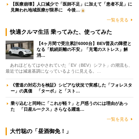
【医療崩壊】人口減少で「医師不足」に加えて「患者不足」に
見舞われ地域医療が限界に 今後…
一覧を見る
快適クルマ生活 乗ってみた、使ってみた
【4ヶ月間で受注累計6000台】BEV普及の障壁と
なる「航続距離の不安」「充電のストレス」解
消…
あれほどもてはやされていた「EV（BEV）シフト」の潮流も、
最近では減速基調になっているように見える。…
《雪道の対応力を検証》シビアな状況で実感した「フォレスタ
ー」の真価 「ターボ」と「スト…
乗り込むと同時に「これが軽？」と戸惑うのには理由があっ
た 「日産ルークス」さらなる躍進…
一覧を見る
大竹聡の「昼酒御免！」