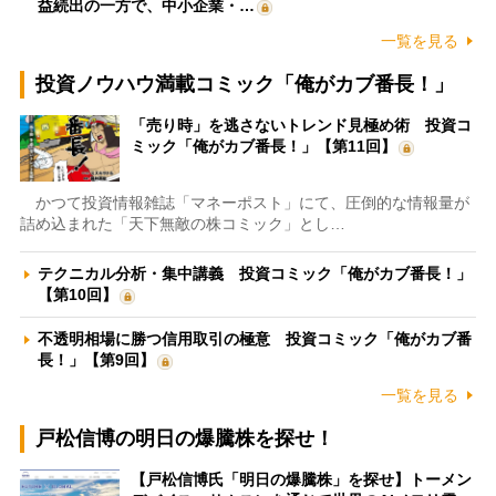
益続出の一方で、中小企業・…
一覧を見る
投資ノウハウ満載コミック「俺がカブ番長！」
「売り時」を逃さないトレンド見極め術 投資コ
ミック「俺がカブ番長！」【第11回】
かつて投資情報雑誌「マネーポスト」にて、圧倒的な情報量が
詰め込まれた「天下無敵の株コミック」とし…
テクニカル分析・集中講義 投資コミック「俺がカブ番長！」
【第10回】
不透明相場に勝つ信用取引の極意 投資コミック「俺がカブ番
長！」【第9回】
一覧を見る
戸松信博の明日の爆騰株を探せ！
【戸松信博氏「明日の爆騰株」を探せ】トーメン