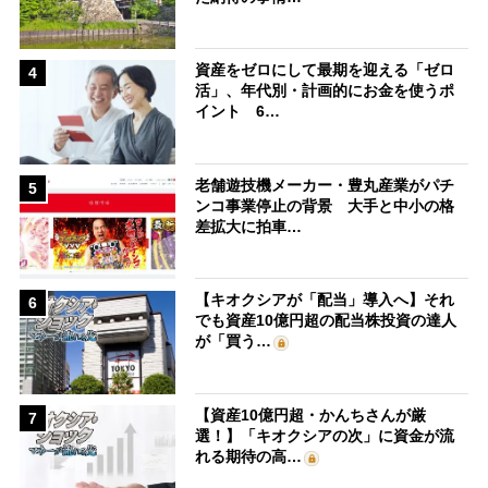
資産をゼロにして最期を迎える「ゼロ
4
活」、年代別・計画的にお金を使うポ
イント 6…
老舗遊技機メーカー・豊丸産業がパチ
5
ンコ事業停止の背景 大手と中小の格
差拡大に拍車…
【キオクシアが「配当」導入へ】それ
6
でも資産10億円超の配当株投資の達人
が「買う…
【資産10億円超・かんちさんが厳
7
選！】「キオクシアの次」に資金が流
れる期待の高…