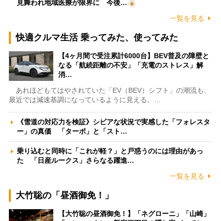
見舞われ地域医療が限界に 今後…
一覧を見る
快適クルマ生活 乗ってみた、使ってみた
【4ヶ月間で受注累計6000台】BEV普及の障壁と
なる「航続距離の不安」「充電のストレス」解
消…
あれほどもてはやされていた「EV（BEV）シフト」の潮流も、
最近では減速基調になっているように見える。…
《雪道の対応力を検証》シビアな状況で実感した「フォレスタ
ー」の真価 「ターボ」と「スト…
乗り込むと同時に「これが軽？」と戸惑うのには理由があっ
た 「日産ルークス」さらなる躍進…
一覧を見る
大竹聡の「昼酒御免！」
【大竹聡の昼酒御免！】「ネグローニ」「山崎」