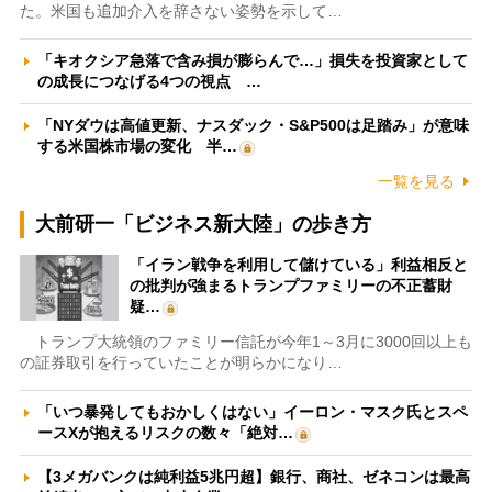
た。米国も追加介入を辞さない姿勢を示して…
「キオクシア急落で含み損が膨らんで…」損失を投資家として
の成長につなげる4つの視点 …
「NYダウは高値更新、ナスダック・S&P500は足踏み」が意味
する米国株市場の変化 半…
一覧を見る
大前研一「ビジネス新大陸」の歩き方
「イラン戦争を利用して儲けている」利益相反と
の批判が強まるトランプファミリーの不正蓄財
疑…
トランプ大統領のファミリー信託が今年1～3月に3000回以上も
の証券取引を行っていたことが明らかになり…
「いつ暴発してもおかしくはない」イーロン・マスク氏とスペ
ースXが抱えるリスクの数々「絶対…
【3メガバンクは純利益5兆円超】銀行、商社、ゼネコンは最高