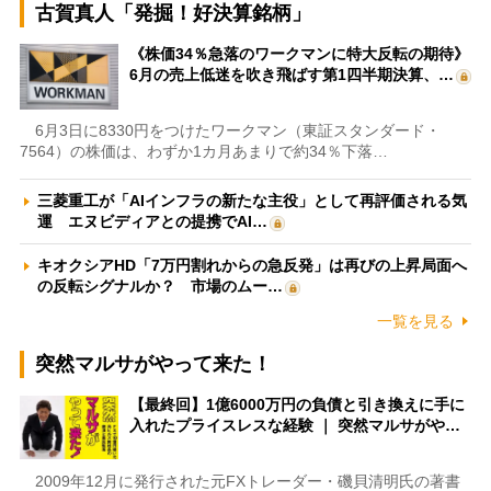
古賀真人「発掘！好決算銘柄」
《株価34％急落のワークマンに特大反転の期待》
6月の売上低迷を吹き飛ばす第1四半期決算、…
6月3日に8330円をつけたワークマン（東証スタンダード・
7564）の株価は、わずか1カ月あまりで約34％下落…
三菱重工が「AIインフラの新たな主役」として再評価される気
運 エヌビディアとの提携でAI…
キオクシアHD「7万円割れからの急反発」は再びの上昇局面へ
の反転シグナルか？ 市場のムー…
一覧を見る
突然マルサがやって来た！
【最終回】1億6000万円の負債と引き換えに手に
入れたプライスレスな経験 ｜ 突然マルサがや…
2009年12月に発行された元FXトレーダー・磯貝清明氏の著書