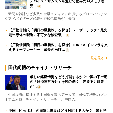
デバイス：サムスンを通じて世界のAIメモリ需
要…
新聞や雑誌など多数の金融メディアに出演するグローバルリン
クアドバイザーズ代表の戸松信博氏が、最新…
【戸松信博氏「明日の爆騰株」を探せ】レーザーテック：最先
端半導体の製造に不可欠な検査装…
【戸松信博氏「明日の爆騰株」を探せ】TDK：AIインフラを支
えるキープレーヤー 成長の再評…
一覧を見る
田代尚機のチャイナ・リサーチ
厳しい経済情勢をどう打開するか？中国の下半期
の「経済運営方針」を読み解く 需要不足対策
が…
中国経済に精通する中国株投資の第一人者・田代尚機氏のプレ
ミアム連載「チャイナ・リサーチ」。中国の…
中国「Kimi K3」の衝撃に世界はどう対応するのか？ 米財務