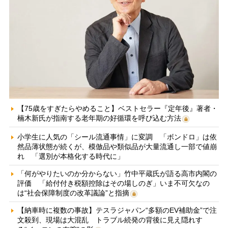
【75歳をすぎたらやめること】ベストセラー『定年後』著者・
楠木新氏が指南する老年期の好循環を呼び込む方法
小学生に人気の「シール流通事情」に変調 「ボンドロ」は依
然品薄状態が続くが、模倣品や類似品が大量流通し一部で値崩
れ 「選別が本格化する時代に」
「何がやりたいのか分からない」竹中平蔵氏が語る高市内閣の
評価 「給付付き税額控除はその場しのぎ」いま不可欠なの
は“社会保障制度の改革議論”と指摘
【納車時に複数の事故】テスラジャパン“多額のEV補助金”で注
文殺到、現場は大混乱 トラブル続発の背後に見え隠れす