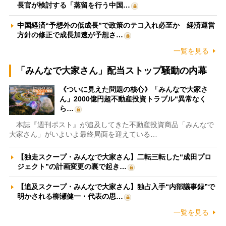
長官が検討する「蒸留を行う中国…
中国経済“予想外の低成長”で政策のテコ入れ必至か 経済運営
方針の修正で成長加速が予想さ…
一覧を見る
「みんなで大家さん」配当ストップ騒動の内幕
《ついに見えた問題の核心》「みんなで大家さ
ん」2000億円超不動産投資トラブル“異常なく
ら…
本誌『週刊ポスト』が追及してきた不動産投資商品「みんなで
大家さん」がいよいよ最終局面を迎えている…
【独走スクープ・みんなで大家さん】二転三転した“成田プロ
ジェクト”の計画変更の裏で起き…
【追及スクープ・みんなで大家さん】独占入手“内部議事録”で
明かされる柳瀬健一・代表の思…
一覧を見る