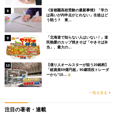
《首都圏高校受験の最新事情》「学力
8
は高いが内申点がとれない」生徒はど
う戦う？ 東…
「北海道で知らない人はいない！」道
9
民熱愛のカップ焼きそば「やきそば弁
当」、最大の…
【億り人オールスターが狙う20銘柄】
10
「総資産69億円超」90歳現役トレーダ
ーから“10…
一覧を見る
注目の著者・連載