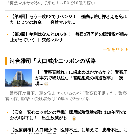
『突然マルサがやって来た！～FXで10億円稼い…
【第9回】もう一度FXでリベンジ！ 種銭は差し押さえを免れ
た”ヒミツのお金” ｜ 突然マルサ…
【第8回】年利はなんと14.6％！ 毎日5万円超の延滞税が積み
上がっていく ｜ 突然マルサ…
一覧を見る
河合雅司「人口減少ニッポンの活路」
【「警察官離れ」に歯止めはかかるか？】警察庁
が本気で取り組む「警察組織の構造改革」 実
現…
警察庁が目下、頭を悩ませているのが「警察官不足」だ。警察
官の採用試験の受験者数は10年間で2分の1以…
【安全・安心ニッポンの危機】採用試験受験者数は10年間で2
分の1以下に！ 出生数減がも…
【医療崩壊】人口減少で「医師不足」に加えて「患者不足」に