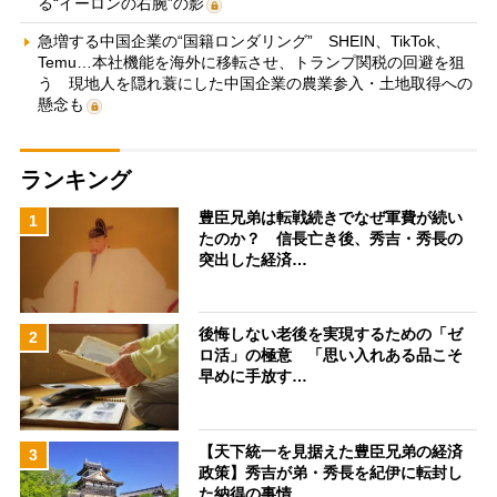
る“イーロンの右腕”の影
急増する中国企業の“国籍ロンダリング” SHEIN、TikTok、
Temu…本社機能を海外に移転させ、トランプ関税の回避を狙
う 現地人を隠れ蓑にした中国企業の農業参入・土地取得への
懸念も
ランキング
豊臣兄弟は転戦続きでなぜ軍費が続い
1
たのか？ 信長亡き後、秀吉・秀長の
突出した経済…
後悔しない老後を実現するための「ゼ
2
ロ活」の極意 「思い入れある品こそ
早めに手放す…
【天下統一を見据えた豊臣兄弟の経済
3
政策】秀吉が弟・秀長を紀伊に転封し
た納得の事情…