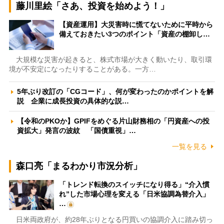
藤川里絵「さあ、投資を始めよう！」
【資産運用】大災害時に慌てないために平時から
備えておきたい3つのポイント「資産の棚卸し…
大規模な災害が起きると、株式市場が大きく動いたり、取引環
境が不安定になったりすることがある。一方…
5年ぶり改訂の「CGコード」、何が変わったのかポイントを解
説 企業に成長投資の具体的な説…
【令和のPKOか】GPIFをめぐる片山財務相の「円資産への投
資拡大」発言の波紋 「国債重視」…
一覧を見る
森口亮「まるわかり市況分析」
「トレンド転換のスイッチになり得る」“介入慣
れ”した市場心理を変える「日米協調為替介入」
…
日米両政府が、約28年ぶりとなる円買いの協調介入に踏み切っ