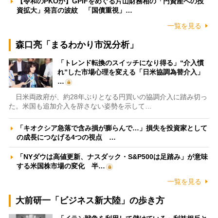
【令和のPKOか】GPIFをめぐる片山財務相の「円資産への投
資拡大」発言の波紋 「国債重視」…
一覧を見る
森口亮「まるわかり市況分析」
「トレンド転換のスイッチになり得る」“介入慣
れ”した市場心理を変える「日米協調為替介入」
…
日米両政府が、約28年ぶりとなる円買いの協調介入に踏み切っ
た。米国も追加介入を辞さない姿勢を示して…
「キオクシア急落で含み損が膨らんで…」損失を投資家として
の成長につなげる4つの視点 …
「NYダウは高値更新、ナスダック・S&P500は足踏み」が意味
する米国株市場の変化 半…
一覧を見る
大前研一「ビジネス新大陸」の歩き方