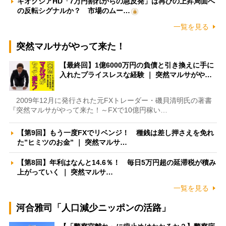
キオクシアHD「7万円割れからの急反発」は再びの上昇局面へ
の反転シグナルか？ 市場のムー…
一覧を見る
突然マルサがやって来た！
【最終回】1億6000万円の負債と引き換えに手に
入れたプライスレスな経験 ｜ 突然マルサがや…
2009年12月に発行された元FXトレーダー・磯貝清明氏の著書
『突然マルサがやって来た！～FXで10億円稼い…
【第9回】もう一度FXでリベンジ！ 種銭は差し押さえを免れ
た”ヒミツのお金” ｜ 突然マルサ…
【第8回】年利はなんと14.6％！ 毎日5万円超の延滞税が積み
上がっていく ｜ 突然マルサ…
一覧を見る
河合雅司「人口減少ニッポンの活路」