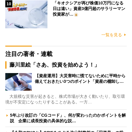
「キオクシアが再び株価10万円になる
10
日は遠い」資産3億円超のサラリーマン
投資家が…
一覧を見る
注目の著者・連載
藤川里絵「さあ、投資を始めよう！」
【資産運用】大災害時に慌てないために平時から
備えておきたい3つのポイント「資産の棚卸し…
大規模な災害が起きると、株式市場が大きく動いたり、取引環
境が不安定になったりすることがある。一方…
5年ぶり改訂の「CGコード」、何が変わったのかポイントを解
説 企業に成長投資の具体的な説…