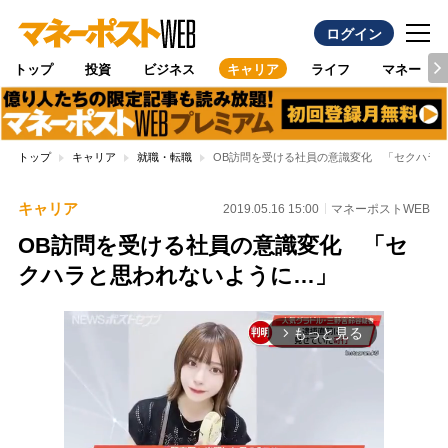
ログイン
トップ
投資
ビジネス
キャリア
ライフ
マネー
トップ
キャリア
就職・転職
OB訪問を受ける社員の意識変化 「セクハラ
キャリア
2019.05.16 15:00
マネーポストWEB
OB訪問を受ける社員の意識変化 「セ
クハラと思われないように…」
もっと見る
arrow_forward_ios