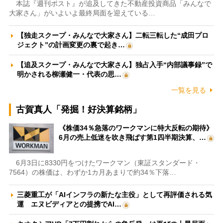
本誌『週刊ポスト』が追及してきた不動産投資商品「みんなで
大家さん」がいよいよ最終局面を迎えている…
【独走スクープ・みんなで大家さん】二転三転した“成田プロ
ジェクト”の計画変更の裏で起き…
【追及スクープ・みんなで大家さん】独占入手“内部議事録”で
明かされる柳瀬健一・代表の思…
一覧を見る
古賀真人「発掘！好決算銘柄」
《株価34％急落のワークマンに特大反転の期待》
6月の売上低迷を吹き飛ばす第1四半期決算、…
6月3日に8330円をつけたワークマン（東証スタンダード・
7564）の株価は、わずか1カ月あまりで約34％下落…
三菱重工が「AIインフラの新たな主役」として再評価される気
運 エヌビディアとの提携でAI…