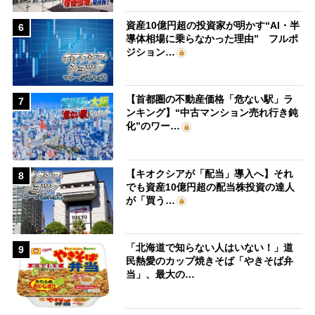
資産10億円超の投資家が明かす“AI・半
6
導体相場に乗らなかった理由” フルポ
ジション…
【首都圏の不動産価格「危ない駅」ラ
7
ンキング】“中古マンション売れ行き鈍
化”のワー…
【キオクシアが「配当」導入へ】それ
8
でも資産10億円超の配当株投資の達人
が「買う…
「北海道で知らない人はいない！」道
9
民熱愛のカップ焼きそば「やきそば弁
当」、最大の…