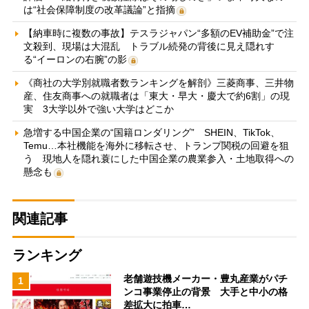
は“社会保障制度の改革議論”と指摘
【納車時に複数の事故】テスラジャパン“多額のEV補助金”で注
文殺到、現場は大混乱 トラブル続発の背後に見え隠れす
る“イーロンの右腕”の影
《商社の大学別就職者数ランキングを解剖》三菱商事、三井物
産、住友商事への就職者は「東大・早大・慶大で約6割」の現
実 3大学以外で強い大学はどこか
急増する中国企業の“国籍ロンダリング” SHEIN、TikTok、
Temu…本社機能を海外に移転させ、トランプ関税の回避を狙
う 現地人を隠れ蓑にした中国企業の農業参入・土地取得への
懸念も
関連記事
ランキング
老舗遊技機メーカー・豊丸産業がパチ
1
ンコ事業停止の背景 大手と中小の格
差拡大に拍車…