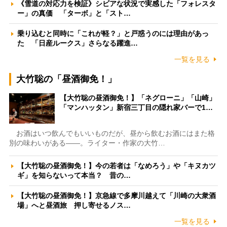
《雪道の対応力を検証》シビアな状況で実感した「フォレスタ
ー」の真価 「ターボ」と「スト…
乗り込むと同時に「これが軽？」と戸惑うのには理由があっ
た 「日産ルークス」さらなる躍進…
一覧を見る
大竹聡の「昼酒御免！」
【大竹聡の昼酒御免！】「ネグローニ」「山崎」
「マンハッタン」新宿三丁目の隠れ家バーで1…
お酒はいつ飲んでもいいものだが、昼から飲むお酒にはまた格
別の味わいがある――。ライター・作家の大竹…
【大竹聡の昼酒御免！】今の若者は「なめろう」や「キヌカツ
ギ」を知らないって本当？ 昔の…
【大竹聡の昼酒御免！】京急線で多摩川越えて「川崎の大衆酒
場」へと昼酒旅 押し寄せるノス…
一覧を見る