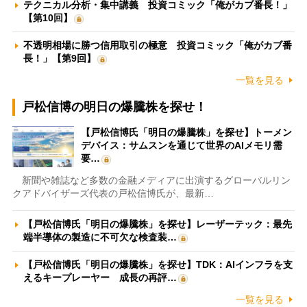
テクニカル分析・集中講義 投資コミック「俺がカブ番長！」
【第10回】
不透明相場に勝つ信用取引の極意 投資コミック「俺がカブ番
長！」【第9回】
一覧を見る
戸松信博の明日の爆騰株を探せ！
【戸松信博氏「明日の爆騰株」を探せ】トーメン
デバイス：サムスンを通じて世界のAIメモリ需
要…
新聞や雑誌など多数の金融メディアに出演するグローバルリン
クアドバイザーズ代表の戸松信博氏が、最新…
【戸松信博氏「明日の爆騰株」を探せ】レーザーテック：最先
端半導体の製造に不可欠な検査装…
【戸松信博氏「明日の爆騰株」を探せ】TDK：AIインフラを支
えるキープレーヤー 成長の再評…
一覧を見る