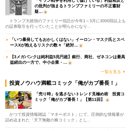
「イラン戦争を利用して儲けている」利益相反と
の批判が強まるトランプファミリーの不正蓄財
疑…
トランプ大統領のファミリー信託が今年1～3月に3000回以上も
の証券取引を行っていたことが明らかになり…
「いつ暴発してもおかしくはない」イーロン・マスク氏とスペ
ースXが抱えるリスクの数々「絶対…
【3メガバンクは純利益5兆円超】銀行、商社、ゼネコンは最高
益続出の一方で、中小企業・…
一覧を見る
投資ノウハウ満載コミック「俺がカブ番長！」
「売り時」を逃さないトレンド見極め術 投資コ
ミック「俺がカブ番長！」【第11回】
かつて投資情報雑誌「マネーポスト」にて、圧倒的な情報量が
詰め込まれた「天下無敵の株コミック」とし…