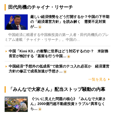
田代尚機のチャイナ・リサーチ
厳しい経済情勢をどう打開するか？中国の下半期
の「経済運営方針」を読み解く 需要不足対策
が…
中国経済に精通する中国株投資の第一人者・田代尚機氏のプレ
ミアム連載「チャイナ・リサーチ」。中国の…
中国「Kimi K3」の衝撃に世界はどう対応するのか？ 米財務
長官が検討する「蒸留を行う中国…
中国経済“予想外の低成長”で政策のテコ入れ必至か 経済運営
方針の修正で成長加速が予想さ…
一覧を見る
「みんなで大家さん」配当ストップ騒動の内幕
《ついに見えた問題の核心》「みんなで大家さ
ん」2000億円超不動産投資トラブル“異常なく
ら…