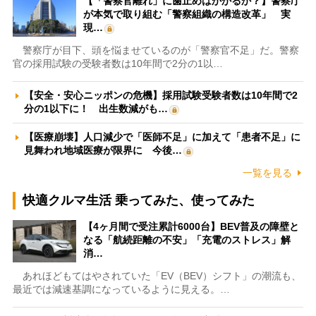
【「警察官離れ」に歯止めはかかるか？】警察庁
が本気で取り組む「警察組織の構造改革」 実
現…
警察庁が目下、頭を悩ませているのが「警察官不足」だ。警察
官の採用試験の受験者数は10年間で2分の1以…
【安全・安心ニッポンの危機】採用試験受験者数は10年間で2
分の1以下に！ 出生数減がも…
【医療崩壊】人口減少で「医師不足」に加えて「患者不足」に
見舞われ地域医療が限界に 今後…
一覧を見る
快適クルマ生活 乗ってみた、使ってみた
【4ヶ月間で受注累計6000台】BEV普及の障壁と
なる「航続距離の不安」「充電のストレス」解
消…
あれほどもてはやされていた「EV（BEV）シフト」の潮流も、
最近では減速基調になっているように見える。…