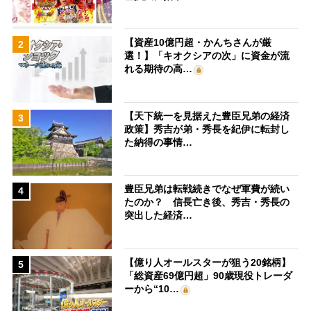
【資産10億円超・かんちさんが厳
2
選！】「キオクシアの次」に資金が流
れる期待の高…
【天下統一を見据えた豊臣兄弟の経済
3
政策】秀吉が弟・秀長を紀伊に転封し
た納得の事情…
豊臣兄弟は転戦続きでなぜ軍費が続い
4
たのか？ 信長亡き後、秀吉・秀長の
突出した経済…
【億り人オールスターが狙う20銘柄】
5
「総資産69億円超」90歳現役トレーダ
ーから“10…