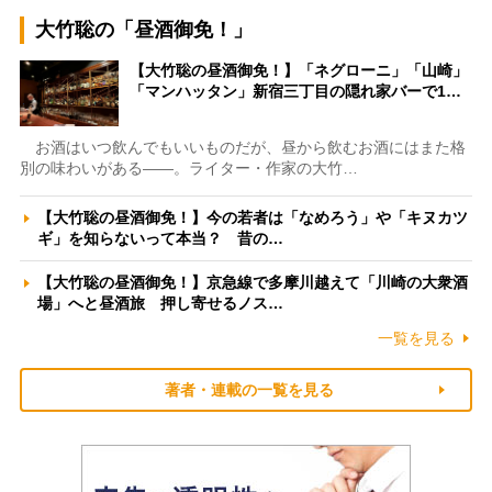
大竹聡の「昼酒御免！」
【大竹聡の昼酒御免！】「ネグローニ」「山崎」
「マンハッタン」新宿三丁目の隠れ家バーで1…
お酒はいつ飲んでもいいものだが、昼から飲むお酒にはまた格
別の味わいがある――。ライター・作家の大竹…
【大竹聡の昼酒御免！】今の若者は「なめろう」や「キヌカツ
ギ」を知らないって本当？ 昔の…
【大竹聡の昼酒御免！】京急線で多摩川越えて「川崎の大衆酒
場」へと昼酒旅 押し寄せるノス…
一覧を見る
著者・連載の一覧を見る