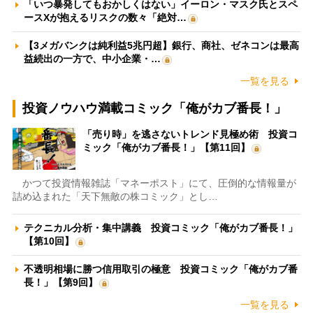
「いつ暴発してもおかしくはない」イーロン・マスク氏とスペ
ースXが抱えるリスクの数々「絶対…
【3メガバンクは純利益5兆円超】銀行、商社、ゼネコンは最高
益続出の一方で、中小企業・…
一覧を見る
投資ノウハウ満載コミック「俺がカブ番長！」
「売り時」を逃さないトレンド見極め術 投資コ
ミック「俺がカブ番長！」【第11回】
かつて投資情報雑誌「マネーポスト」にて、圧倒的な情報量が
詰め込まれた「天下無敵の株コミック」とし…
テクニカル分析・集中講義 投資コミック「俺がカブ番長！」
【第10回】
不透明相場に勝つ信用取引の極意 投資コミック「俺がカブ番
長！」【第9回】
一覧を見る