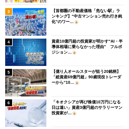
【首都圏の不動産価格「危ない駅」ラ
3
ンキング】“中古マンション売れ行き鈍
化”のワー…
資産10億円超の投資家が明かす“AI・半
4
導体相場に乗らなかった理由” フルポ
ジション…
【億り人オールスターが狙う20銘柄】
5
「総資産69億円超」90歳現役トレーダ
ーから“10…
「キオクシアが再び株価10万円になる
6
日は遠い」資産3億円超のサラリーマン
投資家が…