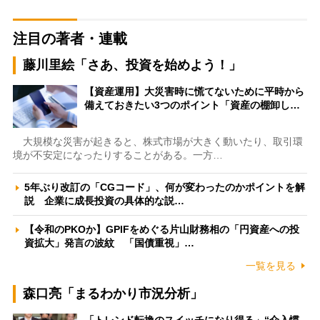
注目の著者・連載
藤川里絵「さあ、投資を始めよう！」
【資産運用】大災害時に慌てないために平時から
備えておきたい3つのポイント「資産の棚卸し…
大規模な災害が起きると、株式市場が大きく動いたり、取引環
境が不安定になったりすることがある。一方…
5年ぶり改訂の「CGコード」、何が変わったのかポイントを解
説 企業に成長投資の具体的な説…
【令和のPKOか】GPIFをめぐる片山財務相の「円資産への投
資拡大」発言の波紋 「国債重視」…
一覧を見る
森口亮「まるわかり市況分析」
「トレンド転換のスイッチになり得る」“介入慣