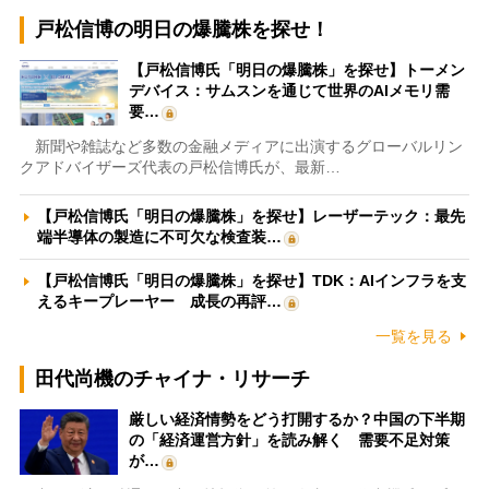
戸松信博の明日の爆騰株を探せ！
【戸松信博氏「明日の爆騰株」を探せ】トーメン
デバイス：サムスンを通じて世界のAIメモリ需
要…
新聞や雑誌など多数の金融メディアに出演するグローバルリン
クアドバイザーズ代表の戸松信博氏が、最新…
【戸松信博氏「明日の爆騰株」を探せ】レーザーテック：最先
端半導体の製造に不可欠な検査装…
【戸松信博氏「明日の爆騰株」を探せ】TDK：AIインフラを支
えるキープレーヤー 成長の再評…
一覧を見る
田代尚機のチャイナ・リサーチ
厳しい経済情勢をどう打開するか？中国の下半期
の「経済運営方針」を読み解く 需要不足対策
が…