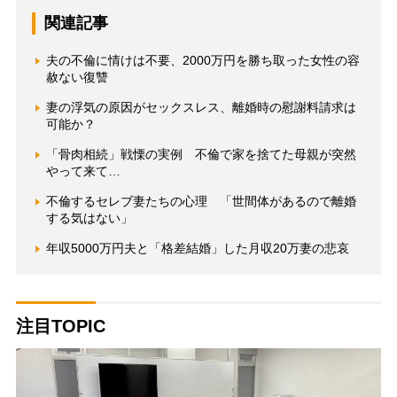
関連記事
夫の不倫に情けは不要、2000万円を勝ち取った女性の容
赦ない復讐
妻の浮気の原因がセックスレス、離婚時の慰謝料請求は
可能か？
「骨肉相続」戦慄の実例 不倫で家を捨てた母親が突然
やって来て…
不倫するセレブ妻たちの心理 「世間体があるので離婚
する気はない」
年収5000万円夫と「格差結婚」した月収20万妻の悲哀
注目TOPIC