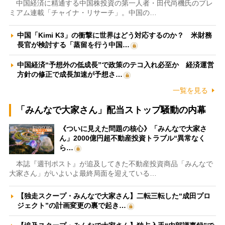
中国経済に精通する中国株投資の第一人者・田代尚機氏のプレ
ミアム連載「チャイナ・リサーチ」。中国の…
中国「Kimi K3」の衝撃に世界はどう対応するのか？ 米財務
長官が検討する「蒸留を行う中国…
中国経済“予想外の低成長”で政策のテコ入れ必至か 経済運営
方針の修正で成長加速が予想さ…
一覧を見る
「みんなで大家さん」配当ストップ騒動の内幕
《ついに見えた問題の核心》「みんなで大家さ
ん」2000億円超不動産投資トラブル“異常なく
ら…
本誌『週刊ポスト』が追及してきた不動産投資商品「みんなで
大家さん」がいよいよ最終局面を迎えている…
【独走スクープ・みんなで大家さん】二転三転した“成田プロ
ジェクト”の計画変更の裏で起き…