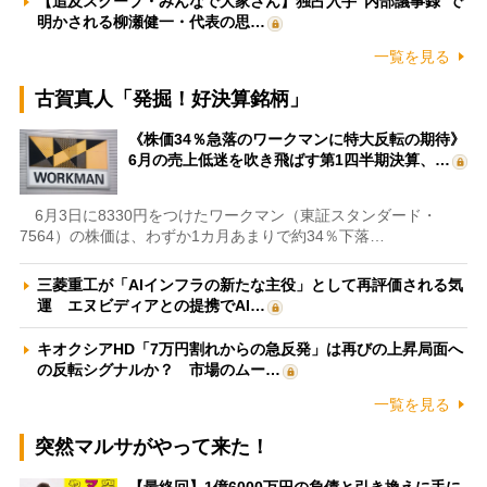
【追及スクープ・みんなで大家さん】独占入手“内部議事録”で
明かされる柳瀬健一・代表の思…
一覧を見る
古賀真人「発掘！好決算銘柄」
《株価34％急落のワークマンに特大反転の期待》
6月の売上低迷を吹き飛ばす第1四半期決算、…
6月3日に8330円をつけたワークマン（東証スタンダード・
7564）の株価は、わずか1カ月あまりで約34％下落…
三菱重工が「AIインフラの新たな主役」として再評価される気
運 エヌビディアとの提携でAI…
キオクシアHD「7万円割れからの急反発」は再びの上昇局面へ
の反転シグナルか？ 市場のムー…
一覧を見る
突然マルサがやって来た！
【最終回】1億6000万円の負債と引き換えに手に