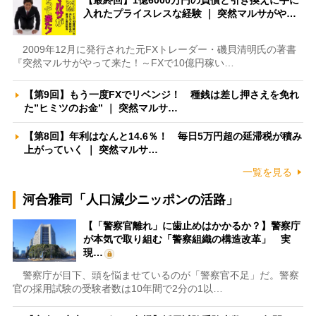
入れたプライスレスな経験 ｜ 突然マルサがや…
2009年12月に発行された元FXトレーダー・磯貝清明氏の著書
『突然マルサがやって来た！～FXで10億円稼い…
【第9回】もう一度FXでリベンジ！ 種銭は差し押さえを免れ
た”ヒミツのお金” ｜ 突然マルサ…
【第8回】年利はなんと14.6％！ 毎日5万円超の延滞税が積み
上がっていく ｜ 突然マルサ…
一覧を見る
河合雅司「人口減少ニッポンの活路」
【「警察官離れ」に歯止めはかかるか？】警察庁
が本気で取り組む「警察組織の構造改革」 実
現…
警察庁が目下、頭を悩ませているのが「警察官不足」だ。警察
官の採用試験の受験者数は10年間で2分の1以…