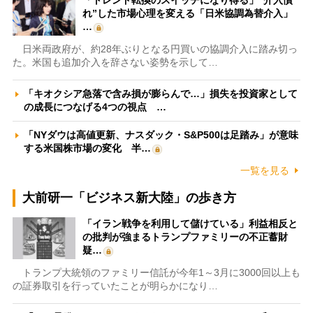
れ”した市場心理を変える「日米協調為替介入」
…
日米両政府が、約28年ぶりとなる円買いの協調介入に踏み切っ
た。米国も追加介入を辞さない姿勢を示して…
「キオクシア急落で含み損が膨らんで…」損失を投資家として
の成長につなげる4つの視点 …
「NYダウは高値更新、ナスダック・S&P500は足踏み」が意味
する米国株市場の変化 半…
一覧を見る
大前研一「ビジネス新大陸」の歩き方
「イラン戦争を利用して儲けている」利益相反と
の批判が強まるトランプファミリーの不正蓄財
疑…
トランプ大統領のファミリー信託が今年1～3月に3000回以上も
の証券取引を行っていたことが明らかになり…