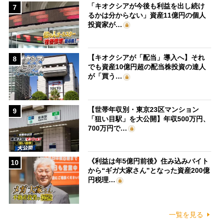
「キオクシアが今後も利益を出し続け
7
るかは分からない」資産11億円の個人
投資家が…
【キオクシアが「配当」導入へ】それ
8
でも資産10億円超の配当株投資の達人
が「買う…
【世帯年収別・東京23区マンション
9
「狙い目駅」を大公開】年収500万円、
700万円で…
《利益は年5億円前後》住み込みバイト
10
から“ギガ大家さん”となった資産200億
円税理…
一覧を見る