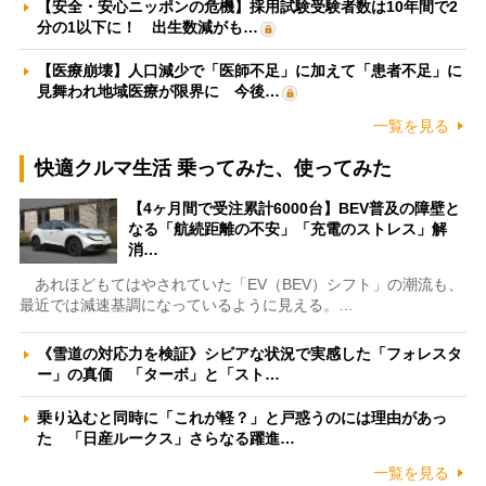
【安全・安心ニッポンの危機】採用試験受験者数は10年間で2
分の1以下に！ 出生数減がも…
【医療崩壊】人口減少で「医師不足」に加えて「患者不足」に
見舞われ地域医療が限界に 今後…
一覧を見る
快適クルマ生活 乗ってみた、使ってみた
【4ヶ月間で受注累計6000台】BEV普及の障壁と
なる「航続距離の不安」「充電のストレス」解
消…
あれほどもてはやされていた「EV（BEV）シフト」の潮流も、
最近では減速基調になっているように見える。…
《雪道の対応力を検証》シビアな状況で実感した「フォレスタ
ー」の真価 「ターボ」と「スト…
乗り込むと同時に「これが軽？」と戸惑うのには理由があっ
た 「日産ルークス」さらなる躍進…
一覧を見る