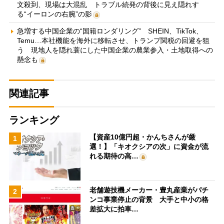
文殺到、現場は大混乱 トラブル続発の背後に見え隠れす
る“イーロンの右腕”の影
急増する中国企業の“国籍ロンダリング” SHEIN、TikTok、
Temu…本社機能を海外に移転させ、トランプ関税の回避を狙
う 現地人を隠れ蓑にした中国企業の農業参入・土地取得への
懸念も
関連記事
ランキング
【資産10億円超・かんちさんが厳
1
選！】「キオクシアの次」に資金が流
れる期待の高…
老舗遊技機メーカー・豊丸産業がパチ
2
ンコ事業停止の背景 大手と中小の格
差拡大に拍車…