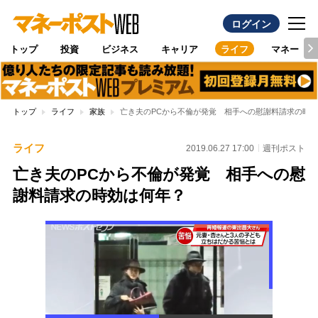
ログイン
トップ
投資
ビジネス
キャリア
ライフ
マネー
トップ
ライフ
家族
亡き夫のPCから不倫が発覚 相手への慰謝料請求の時
ライフ
2019.06.27 17:00
週刊ポスト
亡き夫のPCから不倫が発覚 相手への慰
謝料請求の時効は何年？