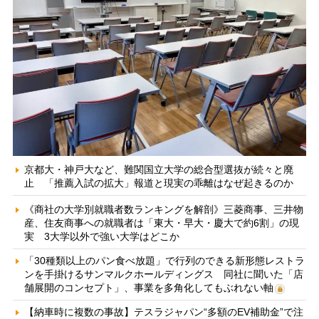
京都大・神戸大など、難関国立大学の総合型選抜が続々と廃
止 「推薦入試の拡大」報道と現実の乖離はなぜ起きるのか
《商社の大学別就職者数ランキングを解剖》三菱商事、三井物
産、住友商事への就職者は「東大・早大・慶大で約6割」の現
実 3大学以外で強い大学はどこか
「30種類以上のパン食べ放題」で行列のできる新形態レストラ
ンを手掛けるサンマルクホールディングス 同社に聞いた「店
舗展開のコンセプト」、事業を多角化してもぶれない軸
【納車時に複数の事故】テスラジャパン“多額のEV補助金”で注