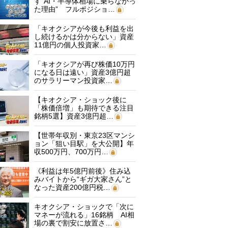
す“AI・半導体相場に乗らなかっ
た理由” フルポジショ…
「キオクシアが今後も利益を出
し続けるかは分からない」資産
11億円の個人投資家…
「キオクシアが再び株価10万円
になる日は遠い」資産3億円超
のサラリーマン投資家…
【キオクシア・ショック後に
「株価倍増」も期待できる注目
銘柄5選】資産3億円超…
【世帯年収別・東京23区マンシ
ョン「狙い目駅」を大公開】年
収500万円、700万円…
《利益は年5億円前後》住み込
みバイトから“ギガ大家さん”と
なった資産200億円税…
キオクシア・ショックで「次に
マネーが流れる」16銘柄 AI相
場の裏で割安に放置さ…