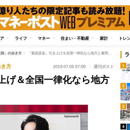
ア
ライフ
マネー
住まい・不動産
家計
トレ
大陸」の歩き方
「最低賃金」引き上げ＆全国一律化なら地方と雇用が壊滅する
ラ
1
歩き方
2019.07.05 07:00
週刊ポスト
上げ＆全国一律化なら地方
2
3
4