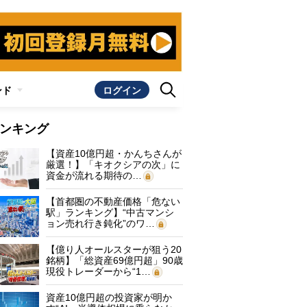
ンド
ログイン
ンキング
【資産10億円超・かんちさんが
厳選！】「キオクシアの次」に
資金が流れる期待の…
【首都圏の不動産価格「危ない
駅」ランキング】“中古マンシ
ョン売れ行き鈍化”のワ…
【億り人オールスターが狙う20
銘柄】「総資産69億円超」90歳
現役トレーダーから“1…
資産10億円超の投資家が明か