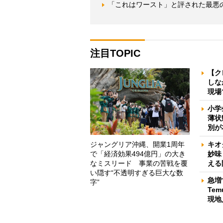
「これはワースト」と評された最悪
注目TOPIC
【ク
しな
現場
小学
薄状
別が
ジャングリア沖縄、開業1周年
キオ
で「経済効果494億円」の大き
妙味
なミスリード 事業の苦戦を覆
える
い隠す“不透明すぎる巨大な数
急増
字”
Te
現地