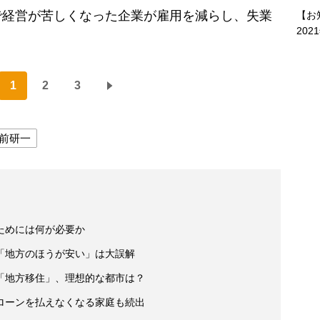
で経営が苦しくなった企業が雇用を減らし、失業
【お
202
1
2
3
前研一
ためには何が必要か
「地方のほうが安い」は大誤解
「地方移住」、理想的な都市は？
ローンを払えなくなる家庭も続出