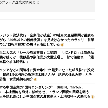
のブラック企業の慣例とは
レジット決済代行・全東信が破産】63社もの金融機関が融資を
がら「20年以上の粉飾決算」を見抜けなかったカラクリ 営業
では“自転車操業”の焦りも表出していた
生に人気の「シール流通事情」に変調 「ボンドロ」は依然品
態が続くが、模倣品や類似品が大量流通し一部で値崩れ 「選
本格化する時代に」
クシアなどAI関連株に資金集中で“割安になった成長株”に投資
 資産1.5億円超の坂本慎太郎さんが「絶好の仕込み時」と考
防衛・食品銘柄を紹介
する中国企業の“国籍ロンダリング” SHEIN、TikTok、
mu…本社機能を海外に移転させ、トランプ関税の回避を狙う
人を隠れ蓑にした中国企業の農業参入・土地取得への懸念も