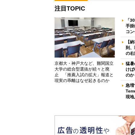
注目TOPIC
「3
手掛
コン
【納
到、
の右
京都大・神戸大など、難関国立
猛暑
大学の総合型選抜が続々と廃
けば
止 「推薦入試の拡大」報道と
のか
現実の乖離はなぜ起きるのか
急増
Te
現地