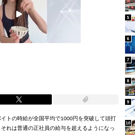
5
6
7
Mute
8
9
トの時給が全国平均で1000円を突破して頭打
10
、それは普通の正社員の給与を超えるようになっ