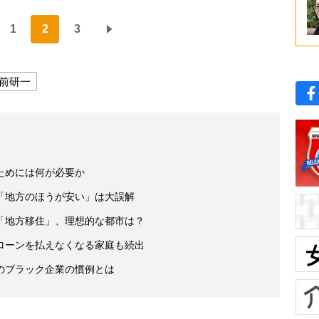
1
2
3
前研一
ためには何が必要か
「地方のほうが安い」は大誤解
「地方移住」、理想的な都市は？
ローンを払えなくなる家庭も続出
のブラック企業の慣例とは