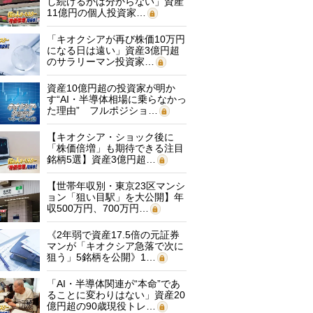
し続けるかは分からない」資産
11億円の個人投資家…
「キオクシアが再び株価10万円
になる日は遠い」資産3億円超
のサラリーマン投資家…
資産10億円超の投資家が明か
す“AI・半導体相場に乗らなかっ
た理由” フルポジショ…
【キオクシア・ショック後に
「株価倍増」も期待できる注目
銘柄5選】資産3億円超…
【世帯年収別・東京23区マンシ
ョン「狙い目駅」を大公開】年
収500万円、700万円…
《2年弱で資産17.5倍の元証券
マンが「キオクシア急落で次に
狙う」5銘柄を公開》1…
「AI・半導体関連が“本命”であ
ることに変わりはない」資産20
億円超の90歳現役トレ…