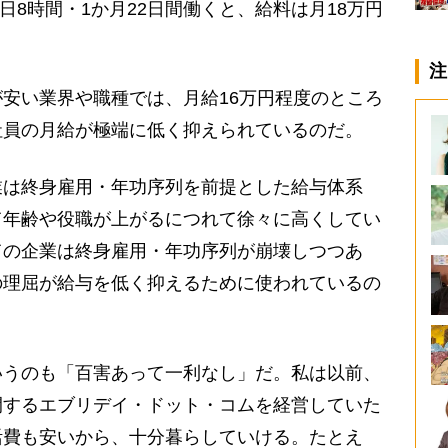
1日8時間・1か月22日間働くと、給料は月18万円
注
安い業界や職種では、月給16万円程度のところ
社員の月給が極端に低く抑えられているのだ。
は終身雇用・年功序列を前提とした給与体系
て年齢や役職が上がるにつれて徐々に高くしてい
ての企業は終身雇用・年功序列が崩壊しつつあ
の理屈が給与を低く抑えるために使われているの
うのも「百害あって一利なし」だ。私は以前、
開するエブリデイ・ドット・コムを経営していた
活費も安いから、十分暮らしていける。たとえ