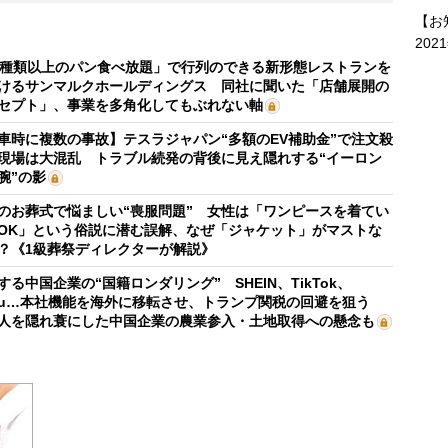
【お
202
0種類以上のパン食べ放題」で行列のできる新形態レストランを
けるサンマルクホールディングス 同社に聞いた「店舗展開の
セプト」、事業を多角化してもぶれない軸
車時に複数の事故】テスラジャパン“多額のEV補助金”で注文殺
現場は大混乱 トラブル続発の背後に見え隠れする“イーロン
腕”の影
のお葬式で悩ましい“喪服問題” 女性は「ワンピースを着てい
OK」という俗説に潜む誤解、なぜ「ジャケット」がマストな
？《1級葬祭ディレクターが解説》
する中国企業の“国籍ロンダリング” SHEIN、TikTok、
mu…本社機能を海外に移転させ、トランプ関税の回避を狙う
人を隠れ蓑にした中国企業の農業参入・土地取得への懸念も