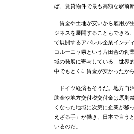
ば、賃貸物件で最も高額な駅前新築
賃金や土地が安いから雇用が生
ジネスを展開することもできる。そ
で展開するアパレル企業インデ
コルーニャ県という片田舎の創
域の発展に寄与している。世界的
中でもとくに賃金が安かったか
ドイツ経済もそうだ。地方自治
助金や地方交付税交付金は原則
くなった地域に次第に企業が移
えざる手」が働き、日本で言う
いるのだ。