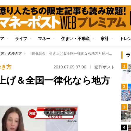
ア
ライフ
マネー
住まい・不動産
家計
トレ
大陸」の歩き方
「最低賃金」引き上げ＆全国一律化なら地方と雇用が壊滅する
ラ
1
歩き方
2019.07.05 07:00
週刊ポスト
上げ＆全国一律化なら地方
2
3
もっと見る
arrow_forward_ios
4