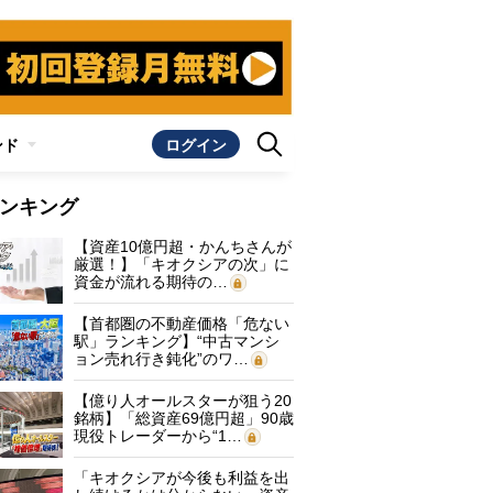
ンド
ログイン
ンキング
【資産10億円超・かんちさんが
厳選！】「キオクシアの次」に
資金が流れる期待の…
【首都圏の不動産価格「危ない
駅」ランキング】“中古マンシ
ョン売れ行き鈍化”のワ…
【億り人オールスターが狙う20
銘柄】「総資産69億円超」90歳
現役トレーダーから“1…
「キオクシアが今後も利益を出