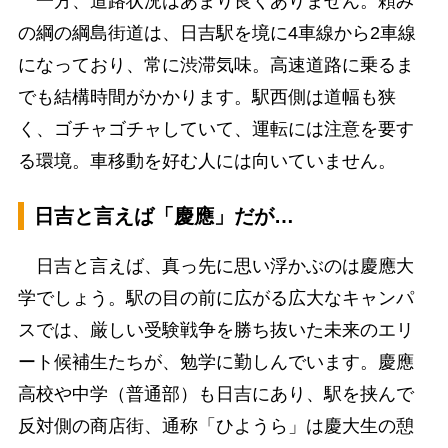
一方、道路状況はあまり良くありません。頼み
の綱の綱島街道は、日吉駅を境に4車線から2車線
になっており、常に渋滞気味。高速道路に乗るま
でも結構時間がかかります。駅西側は道幅も狭
く、ゴチャゴチャしていて、運転には注意を要す
る環境。車移動を好む人には向いていません。
日吉と言えば「慶應」だが…
日吉と言えば、真っ先に思い浮かぶのは慶應大
学でしょう。駅の目の前に広がる広大なキャンパ
スでは、厳しい受験戦争を勝ち抜いた未来のエリ
ート候補生たちが、勉学に勤しんでいます。慶應
高校や中学（普通部）も日吉にあり、駅を挟んで
反対側の商店街、通称「ひようら」は慶大生の憩