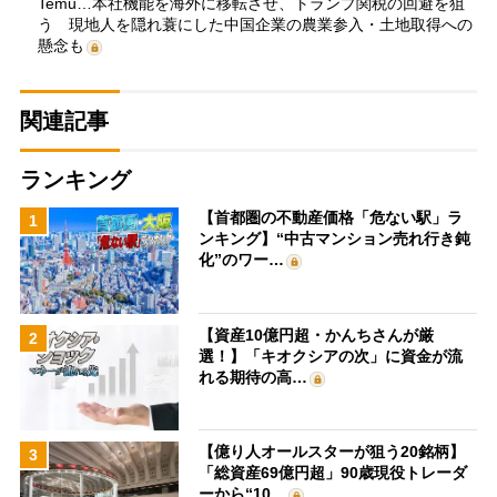
Temu…本社機能を海外に移転させ、トランプ関税の回避を狙
う 現地人を隠れ蓑にした中国企業の農業参入・土地取得への
懸念も
関連記事
ランキング
【首都圏の不動産価格「危ない駅」ラ
1
ンキング】“中古マンション売れ行き鈍
化”のワー…
【資産10億円超・かんちさんが厳
2
選！】「キオクシアの次」に資金が流
れる期待の高…
【億り人オールスターが狙う20銘柄】
3
「総資産69億円超」90歳現役トレーダ
ーから“10…