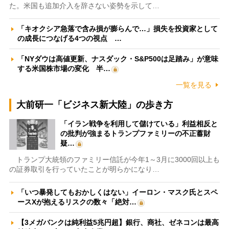
た。米国も追加介入を辞さない姿勢を示して…
「キオクシア急落で含み損が膨らんで…」損失を投資家として
の成長につなげる4つの視点 …
「NYダウは高値更新、ナスダック・S&P500は足踏み」が意味
する米国株市場の変化 半…
一覧を見る
大前研一「ビジネス新大陸」の歩き方
「イラン戦争を利用して儲けている」利益相反と
の批判が強まるトランプファミリーの不正蓄財
疑…
トランプ大統領のファミリー信託が今年1～3月に3000回以上も
の証券取引を行っていたことが明らかになり…
「いつ暴発してもおかしくはない」イーロン・マスク氏とスペ
ースXが抱えるリスクの数々「絶対…
【3メガバンクは純利益5兆円超】銀行、商社、ゼネコンは最高