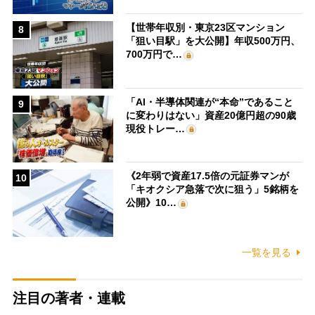
【世帯年収別・東京23区マンション
8
「狙い目駅」を大公開】年収500万円、
700万円で…
「AI・半導体関連が“本命”であること
9
に変わりはない」資産20億円超の90歳
現役トレー…
《2年弱で資産17.5倍の元証券マンが
10
「キオクシア急落で次に狙う」5銘柄を
公開》10…
一覧を見る
注目の著者・連載