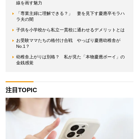
線を画す魅力
「専業主婦に理解できる？」 妻を見下す慶應卒モラハ
ラ夫の闇
子供を小学校から私立一貫校に通わせるデメリットとは
お受験ママたちの格付け合戦 やっぱり慶應幼稚舎が
No.1？
幼稚舎上がりは別格？ 私が見た「本物慶應ボーイ」の
金銭感覚
注目TOPIC