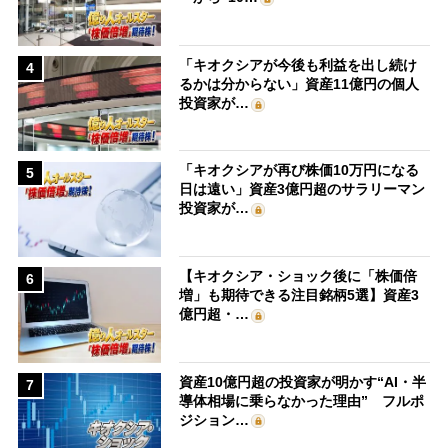
「キオクシアが今後も利益を出し続け
4
るかは分からない」資産11億円の個人
投資家が…
「キオクシアが再び株価10万円になる
5
日は遠い」資産3億円超のサラリーマン
投資家が…
【キオクシア・ショック後に「株価倍
6
増」も期待できる注目銘柄5選】資産3
億円超・…
資産10億円超の投資家が明かす“AI・半
7
導体相場に乗らなかった理由” フルポ
ジション…