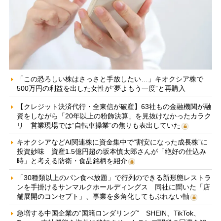
「この恐ろしい株はさっさと手放したい…」キオクシア株で
500万円の利益を出した女性が“夢よもう一度”と再購入
【クレジット決済代行・全東信が破産】63社もの金融機関が融
資をしながら「20年以上の粉飾決算」を見抜けなかったカラク
リ 営業現場では“自転車操業”の焦りも表出していた
キオクシアなどAI関連株に資金集中で“割安になった成長株”に
投資妙味 資産1.5億円超の坂本慎太郎さんが「絶好の仕込み
時」と考える防衛・食品銘柄を紹介
「30種類以上のパン食べ放題」で行列のできる新形態レストラ
ンを手掛けるサンマルクホールディングス 同社に聞いた「店
舗展開のコンセプト」、事業を多角化してもぶれない軸
急増する中国企業の“国籍ロンダリング” SHEIN、TikTok、