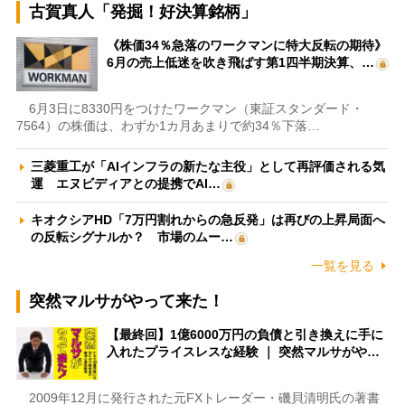
古賀真人「発掘！好決算銘柄」
《株価34％急落のワークマンに特大反転の期待》
6月の売上低迷を吹き飛ばす第1四半期決算、…
6月3日に8330円をつけたワークマン（東証スタンダード・
7564）の株価は、わずか1カ月あまりで約34％下落…
三菱重工が「AIインフラの新たな主役」として再評価される気
運 エヌビディアとの提携でAI…
キオクシアHD「7万円割れからの急反発」は再びの上昇局面へ
の反転シグナルか？ 市場のムー…
一覧を見る
突然マルサがやって来た！
【最終回】1億6000万円の負債と引き換えに手に
入れたプライスレスな経験 ｜ 突然マルサがや…
2009年12月に発行された元FXトレーダー・磯貝清明氏の著書