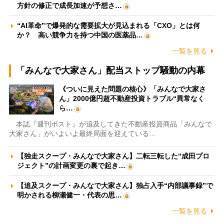
方針の修正で成長加速が予想さ…
“AI革命”で爆発的な需要拡大が見込まれる「CXO」とは何
か？ 高い競争力を持つ中国の医薬品…
一覧を見る
「みんなで大家さん」配当ストップ騒動の内幕
《ついに見えた問題の核心》「みんなで大家さ
ん」2000億円超不動産投資トラブル“異常なく
ら…
本誌『週刊ポスト』が追及してきた不動産投資商品「みんなで
大家さん」がいよいよ最終局面を迎えている…
【独走スクープ・みんなで大家さん】二転三転した“成田プロ
ジェクト”の計画変更の裏で起き…
【追及スクープ・みんなで大家さん】独占入手“内部議事録”で
明かされる柳瀬健一・代表の思…
一覧を見る