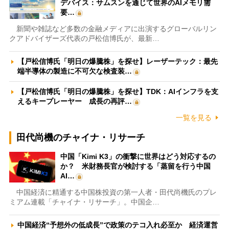
デバイス：サムスンを通じて世界のAIメモリ需
要…
新聞や雑誌など多数の金融メディアに出演するグローバルリン
クアドバイザーズ代表の戸松信博氏が、最新…
【戸松信博氏「明日の爆騰株」を探せ】レーザーテック：最先
端半導体の製造に不可欠な検査装…
【戸松信博氏「明日の爆騰株」を探せ】TDK：AIインフラを支
えるキープレーヤー 成長の再評…
一覧を見る
田代尚機のチャイナ・リサーチ
中国「Kimi K3」の衝撃に世界はどう対応するの
か？ 米財務長官が検討する「蒸留を行う中国
AI…
中国経済に精通する中国株投資の第一人者・田代尚機氏のプレ
ミアム連載「チャイナ・リサーチ」。中国企…
中国経済“予想外の低成長”で政策のテコ入れ必至か 経済運営