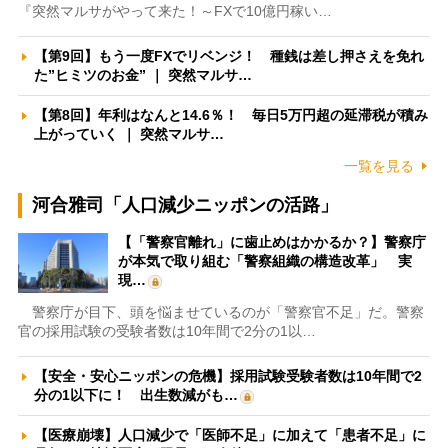
『突然マルサがやって来た！～FXで10億円稼い…
【第9回】もう一度FXでリベンジ！ 種銭は差し押さえを免れ
た”ヒミツのお金” ｜ 突然マルサ…
【第8回】年利はなんと14.6％！ 毎日5万円超の延滞税が積み
上がっていく ｜ 突然マルサ…
一覧を見る
河合雅司「人口減少ニッポンの活路」
【「警察官離れ」に歯止めはかかるか？】警察庁
が本気で取り組む「警察組織の構造改革」 実
現…
警察庁が目下、頭を悩ませているのが「警察官不足」だ。警察
官の採用試験の受験者数は10年間で2分の1以…
【安全・安心ニッポンの危機】採用試験受験者数は10年間で2
分の1以下に！ 出生数減がも…
【医療崩壊】人口減少で「医師不足」に加えて「患者不足」に