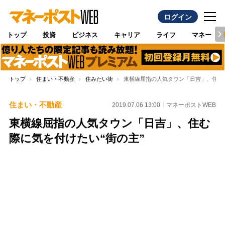
ログイン
トップ
投資
ビジネス
キャリア
ライフ
マネー
トップ
住まい・不動産
住みたい街
東横線屈指の人気タウン「日吉」、住む際
住まい・不動産
2019.07.06 13:00
マネーポストWEB
東横線屈指の人気タウン「日吉」、住む
際に気を付けたい“街の主”
Loaded
:
100.00%
/
Unmute