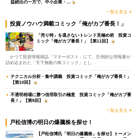
益続出の一方で、中小企業・…
一覧を見る
投資ノウハウ満載コミック「俺がカブ番長！」
「売り時」を逃さないトレンド見極め術 投資コ
ミック「俺がカブ番長！」【第11回】
かつて投資情報雑誌「マネーポスト」にて、圧倒的な情報量が
詰め込まれた「天下無敵の株コミック」とし…
テクニカル分析・集中講義 投資コミック「俺がカブ番長！」
【第10回】
不透明相場に勝つ信用取引の極意 投資コミック「俺がカブ番
長！」【第9回】
一覧を見る
戸松信博の明日の爆騰株を探せ！
【戸松信博氏「明日の爆騰株」を探せ】トーメン