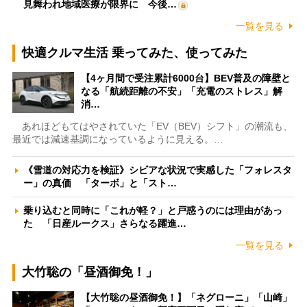
見舞われ地域医療が限界に 今後…
一覧を見る
快適クルマ生活 乗ってみた、使ってみた
【4ヶ月間で受注累計6000台】BEV普及の障壁と
なる「航続距離の不安」「充電のストレス」解
消…
あれほどもてはやされていた「EV（BEV）シフト」の潮流も、
最近では減速基調になっているように見える。…
《雪道の対応力を検証》シビアな状況で実感した「フォレスタ
ー」の真価 「ターボ」と「スト…
乗り込むと同時に「これが軽？」と戸惑うのには理由があっ
た 「日産ルークス」さらなる躍進…
一覧を見る
大竹聡の「昼酒御免！」
【大竹聡の昼酒御免！】「ネグローニ」「山崎」