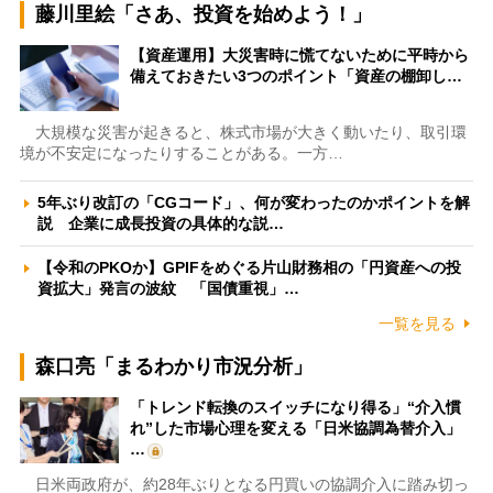
藤川里絵「さあ、投資を始めよう！」
【資産運用】大災害時に慌てないために平時から
備えておきたい3つのポイント「資産の棚卸し…
大規模な災害が起きると、株式市場が大きく動いたり、取引環
境が不安定になったりすることがある。一方…
5年ぶり改訂の「CGコード」、何が変わったのかポイントを解
説 企業に成長投資の具体的な説…
【令和のPKOか】GPIFをめぐる片山財務相の「円資産への投
資拡大」発言の波紋 「国債重視」…
一覧を見る
森口亮「まるわかり市況分析」
「トレンド転換のスイッチになり得る」“介入慣
れ”した市場心理を変える「日米協調為替介入」
…
日米両政府が、約28年ぶりとなる円買いの協調介入に踏み切っ