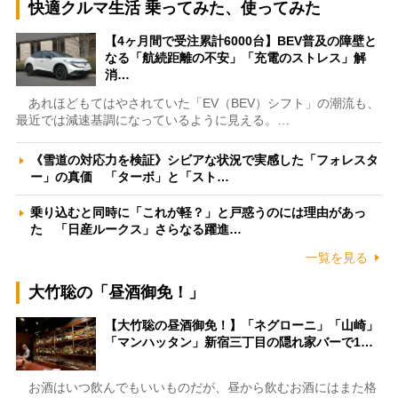
快適クルマ生活 乗ってみた、使ってみた
【4ヶ月間で受注累計6000台】BEV普及の障壁と
なる「航続距離の不安」「充電のストレス」解
消…
あれほどもてはやされていた「EV（BEV）シフト」の潮流も、
最近では減速基調になっているように見える。…
《雪道の対応力を検証》シビアな状況で実感した「フォレスタ
ー」の真価 「ターボ」と「スト…
乗り込むと同時に「これが軽？」と戸惑うのには理由があっ
た 「日産ルークス」さらなる躍進…
一覧を見る
大竹聡の「昼酒御免！」
【大竹聡の昼酒御免！】「ネグローニ」「山崎」
「マンハッタン」新宿三丁目の隠れ家バーで1…
お酒はいつ飲んでもいいものだが、昼から飲むお酒にはまた格