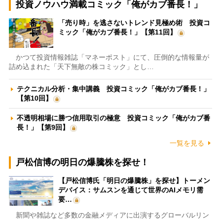
投資ノウハウ満載コミック「俺がカブ番長！」
「売り時」を逃さないトレンド見極め術 投資コ
ミック「俺がカブ番長！」【第11回】
かつて投資情報雑誌「マネーポスト」にて、圧倒的な情報量が
詰め込まれた「天下無敵の株コミック」とし…
テクニカル分析・集中講義 投資コミック「俺がカブ番長！」
【第10回】
不透明相場に勝つ信用取引の極意 投資コミック「俺がカブ番
長！」【第9回】
一覧を見る
戸松信博の明日の爆騰株を探せ！
【戸松信博氏「明日の爆騰株」を探せ】トーメン
デバイス：サムスンを通じて世界のAIメモリ需
要…
新聞や雑誌など多数の金融メディアに出演するグローバルリン