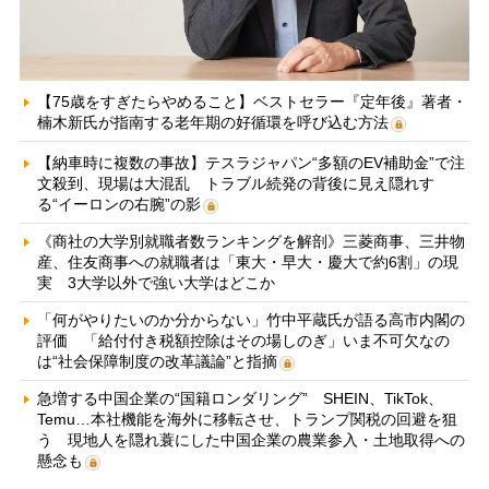
【75歳をすぎたらやめること】ベストセラー『定年後』著者・
楠木新氏が指南する老年期の好循環を呼び込む方法
【納車時に複数の事故】テスラジャパン“多額のEV補助金”で注
文殺到、現場は大混乱 トラブル続発の背後に見え隠れす
る“イーロンの右腕”の影
《商社の大学別就職者数ランキングを解剖》三菱商事、三井物
産、住友商事への就職者は「東大・早大・慶大で約6割」の現
実 3大学以外で強い大学はどこか
「何がやりたいのか分からない」竹中平蔵氏が語る高市内閣の
評価 「給付付き税額控除はその場しのぎ」いま不可欠なの
は“社会保障制度の改革議論”と指摘
急増する中国企業の“国籍ロンダリング” SHEIN、TikTok、
Temu…本社機能を海外に移転させ、トランプ関税の回避を狙
う 現地人を隠れ蓑にした中国企業の農業参入・土地取得への
懸念も