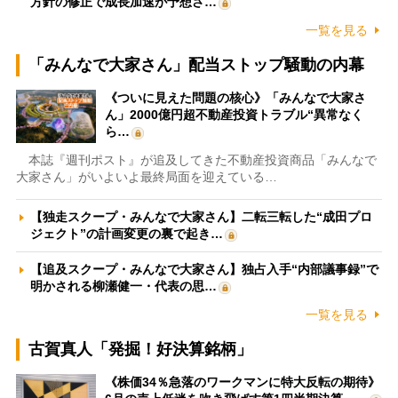
方針の修正で成長加速が予想さ…
一覧を見る
「みんなで大家さん」配当ストップ騒動の内幕
《ついに見えた問題の核心》「みんなで大家さ
ん」2000億円超不動産投資トラブル“異常なく
ら…
本誌『週刊ポスト』が追及してきた不動産投資商品「みんなで
大家さん」がいよいよ最終局面を迎えている…
【独走スクープ・みんなで大家さん】二転三転した“成田プロ
ジェクト”の計画変更の裏で起き…
【追及スクープ・みんなで大家さん】独占入手“内部議事録”で
明かされる柳瀬健一・代表の思…
一覧を見る
古賀真人「発掘！好決算銘柄」
《株価34％急落のワークマンに特大反転の期待》