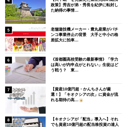
4
政策】秀吉が弟・秀長を紀伊に転封し
た納得の事情…
老舗遊技機メーカー・豊丸産業がパチ
5
ンコ事業停止の背景 大手と中小の格
差拡大に拍車…
《首都圏高校受験の最新事情》「学力
6
は高いが内申点がとれない」生徒はど
う戦う？ 東…
【資産10億円超・かんちさんが厳
7
選！】「キオクシアの次」に資金が流
れる期待の高…
【キオクシアが「配当」導入へ】それ
8
でも資産10億円超の配当株投資の達人