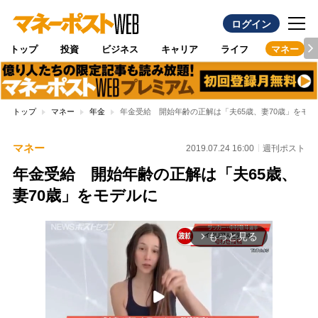
ログイン
トップ
投資
ビジネス
キャリア
ライフ
マネー
トップ
マネー
年金
年金受給 開始年齢の正解は「夫65歳、妻70歳」をモデ
マネー
2019.07.24 16:00
週刊ポスト
年金受給 開始年齢の正解は「夫65歳、
妻70歳」をモデルに
もっと見る
arrow_forward_ios