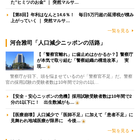
た”ヒミツのお金” ｜ 突然マルサ…
【第8回】年利はなんと14.6％！ 毎日5万円超の延滞税が積み
上がっていく ｜ 突然マルサ…
一覧を見る
河合雅司「人口減少ニッポンの活路」
【「警察官離れ」に歯止めはかかるか？】警察庁
が本気で取り組む「警察組織の構造改革」 実
現…
警察庁が目下、頭を悩ませているのが「警察官不足」だ。警察
官の採用試験の受験者数は10年間で2分の1以…
【安全・安心ニッポンの危機】採用試験受験者数は10年間で2
分の1以下に！ 出生数減がも…
【医療崩壊】人口減少で「医師不足」に加えて「患者不足」に
見舞われ地域医療が限界に 今後…
一覧を見る