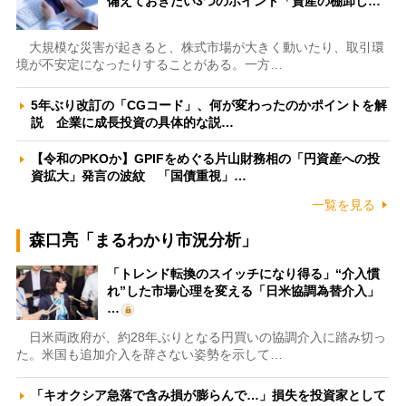
備えておきたい3つのポイント「資産の棚卸し…
大規模な災害が起きると、株式市場が大きく動いたり、取引環
境が不安定になったりすることがある。一方…
5年ぶり改訂の「CGコード」、何が変わったのかポイントを解
説 企業に成長投資の具体的な説…
【令和のPKOか】GPIFをめぐる片山財務相の「円資産への投
資拡大」発言の波紋 「国債重視」…
一覧を見る
森口亮「まるわかり市況分析」
「トレンド転換のスイッチになり得る」“介入慣
れ”した市場心理を変える「日米協調為替介入」
…
日米両政府が、約28年ぶりとなる円買いの協調介入に踏み切っ
た。米国も追加介入を辞さない姿勢を示して…
「キオクシア急落で含み損が膨らんで…」損失を投資家として