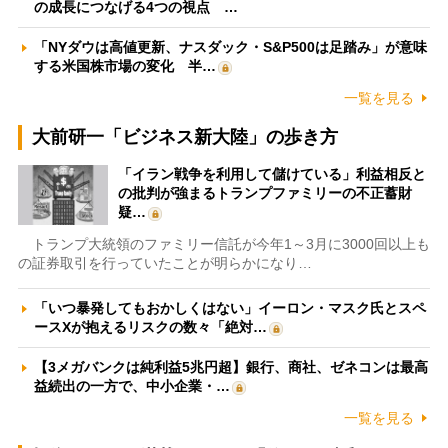
の成長につなげる4つの視点 …
「NYダウは高値更新、ナスダック・S&P500は足踏み」が意味
する米国株市場の変化 半…
一覧を見る
大前研一「ビジネス新大陸」の歩き方
「イラン戦争を利用して儲けている」利益相反と
の批判が強まるトランプファミリーの不正蓄財
疑…
トランプ大統領のファミリー信託が今年1～3月に3000回以上も
の証券取引を行っていたことが明らかになり…
「いつ暴発してもおかしくはない」イーロン・マスク氏とスペ
ースXが抱えるリスクの数々「絶対…
【3メガバンクは純利益5兆円超】銀行、商社、ゼネコンは最高
益続出の一方で、中小企業・…
一覧を見る