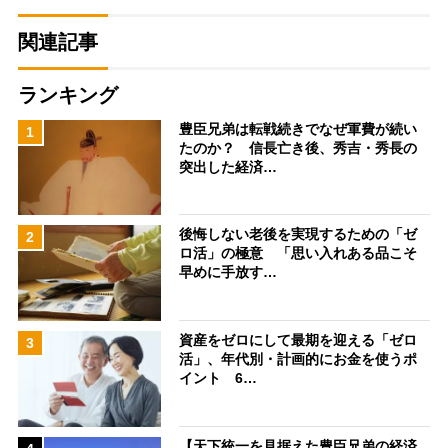
関連記事
ランキング
豊臣兄弟は転戦続きでなぜ軍費が続い
1
たのか？ 信長亡き後、秀吉・秀長の
突出した経済…
後悔しない老後を実現するための「ゼ
2
ロ活」の極意 「思い入れある品こそ
早めに手放す…
資産をゼロにして最期を迎える「ゼロ
3
活」、年代別・計画的にお金を使うポ
イント 6…
【天下統一を見据えた豊臣兄弟の経済