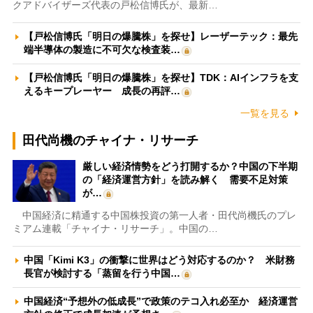
クアドバイザーズ代表の戸松信博氏が、最新…
【戸松信博氏「明日の爆騰株」を探せ】レーザーテック：最先
端半導体の製造に不可欠な検査装…
【戸松信博氏「明日の爆騰株」を探せ】TDK：AIインフラを支
えるキープレーヤー 成長の再評…
一覧を見る
田代尚機のチャイナ・リサーチ
厳しい経済情勢をどう打開するか？中国の下半期
の「経済運営方針」を読み解く 需要不足対策
が…
中国経済に精通する中国株投資の第一人者・田代尚機氏のプレ
ミアム連載「チャイナ・リサーチ」。中国の…
中国「Kimi K3」の衝撃に世界はどう対応するのか？ 米財務
長官が検討する「蒸留を行う中国…
中国経済“予想外の低成長”で政策のテコ入れ必至か 経済運営