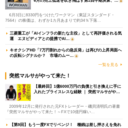
6月の売上低迷を吹き飛ばす第1四半期決算、…
6月3日に8330円をつけたワークマン（東証スタンダード・
7564）の株価は、わずか1カ月あまりで約34％下落…
三菱重工が「AIインフラの新たな主役」として再評価される気
運 エヌビディアとの提携でAI…
キオクシアHD「7万円割れからの急反発」は再びの上昇局面へ
の反転シグナルか？ 市場のムー…
一覧を見る
突然マルサがやって来た！
【最終回】1億6000万円の負債と引き換えに手に
入れたプライスレスな経験 ｜ 突然マルサがや…
2009年12月に発行された元FXトレーダー・磯貝清明氏の著書
『突然マルサがやって来た！～FXで10億円稼い…
【第9回】もう一度FXでリベンジ！ 種銭は差し押さえを免れ