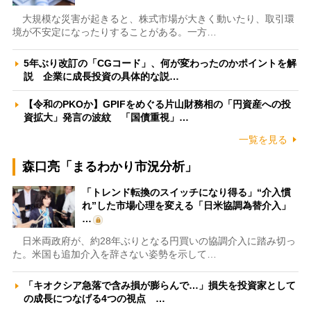
大規模な災害が起きると、株式市場が大きく動いたり、取引環
境が不安定になったりすることがある。一方…
5年ぶり改訂の「CGコード」、何が変わったのかポイントを解
説 企業に成長投資の具体的な説…
【令和のPKOか】GPIFをめぐる片山財務相の「円資産への投
資拡大」発言の波紋 「国債重視」…
一覧を見る
森口亮「まるわかり市況分析」
「トレンド転換のスイッチになり得る」“介入慣
れ”した市場心理を変える「日米協調為替介入」
…
日米両政府が、約28年ぶりとなる円買いの協調介入に踏み切っ
た。米国も追加介入を辞さない姿勢を示して…
「キオクシア急落で含み損が膨らんで…」損失を投資家として
の成長につなげる4つの視点 …