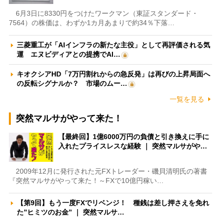
6月3日に8330円をつけたワークマン（東証スタンダード・
7564）の株価は、わずか1カ月あまりで約34％下落…
三菱重工が「AIインフラの新たな主役」として再評価される気
運 エヌビディアとの提携でAI…
キオクシアHD「7万円割れからの急反発」は再びの上昇局面へ
の反転シグナルか？ 市場のムー…
一覧を見る
突然マルサがやって来た！
【最終回】1億6000万円の負債と引き換えに手に
入れたプライスレスな経験 ｜ 突然マルサがや…
2009年12月に発行された元FXトレーダー・磯貝清明氏の著書
『突然マルサがやって来た！～FXで10億円稼い…
【第9回】もう一度FXでリベンジ！ 種銭は差し押さえを免れ
た”ヒミツのお金” ｜ 突然マルサ…