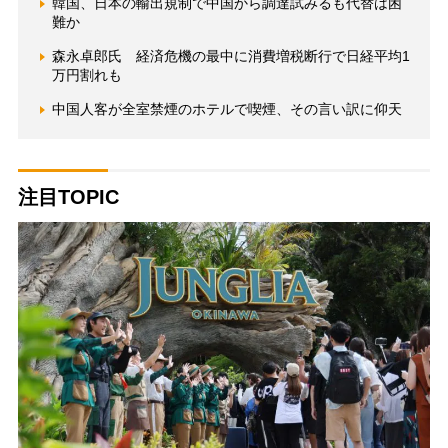
韓国、日本の輸出規制で中国から調達試みるも代替は困
難か
森永卓郎氏 経済危機の最中に消費増税断行で日経平均1
万円割れも
中国人客が全室禁煙のホテルで喫煙、その言い訳に仰天
注目TOPIC