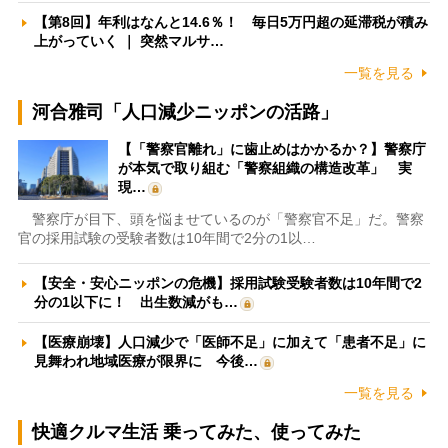
【第8回】年利はなんと14.6％！ 毎日5万円超の延滞税が積み
上がっていく ｜ 突然マルサ…
一覧を見る
河合雅司「人口減少ニッポンの活路」
【「警察官離れ」に歯止めはかかるか？】警察庁
が本気で取り組む「警察組織の構造改革」 実
現…
警察庁が目下、頭を悩ませているのが「警察官不足」だ。警察
官の採用試験の受験者数は10年間で2分の1以…
【安全・安心ニッポンの危機】採用試験受験者数は10年間で2
分の1以下に！ 出生数減がも…
【医療崩壊】人口減少で「医師不足」に加えて「患者不足」に
見舞われ地域医療が限界に 今後…
一覧を見る
快適クルマ生活 乗ってみた、使ってみた