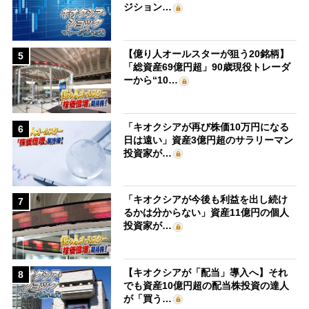
ジション…
【億り人オールスターが狙う20銘柄】
5
「総資産69億円超」90歳現役トレーダ
ーから“10…
「キオクシアが再び株価10万円になる
6
日は遠い」資産3億円超のサラリーマン
投資家が…
「キオクシアが今後も利益を出し続け
7
るかは分からない」資産11億円の個人
投資家が…
【キオクシアが「配当」導入へ】それ
8
でも資産10億円超の配当株投資の達人
が「買う…