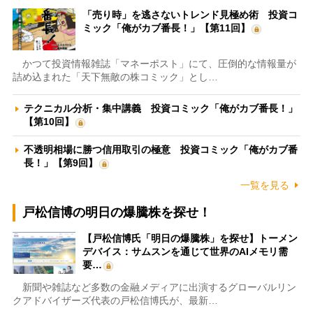
「売り時」を逃さないトレンド見極め術 投資コ
ミック「俺がカブ番長！」【第11回】
かつて投資情報雑誌「マネーポスト」にて、圧倒的な情報量が
詰め込まれた「天下無敵の株コミック」とし…
テクニカル分析・集中講義 投資コミック「俺がカブ番長！」
【第10回】
不透明相場に勝つ信用取引の極意 投資コミック「俺がカブ番
長！」【第9回】
一覧を見る
戸松信博の明日の爆騰株を探せ！
【戸松信博氏「明日の爆騰株」を探せ】トーメン
デバイス：サムスンを通じて世界のAIメモリ需
要…
新聞や雑誌など多数の金融メディアに出演するグローバルリン
クアドバイザーズ代表の戸松信博氏が、最新…