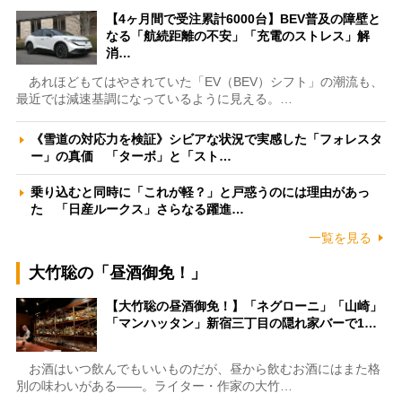
【4ヶ月間で受注累計6000台】BEV普及の障壁と
なる「航続距離の不安」「充電のストレス」解
消…
あれほどもてはやされていた「EV（BEV）シフト」の潮流も、
最近では減速基調になっているように見える。…
《雪道の対応力を検証》シビアな状況で実感した「フォレスタ
ー」の真価 「ターボ」と「スト…
乗り込むと同時に「これが軽？」と戸惑うのには理由があっ
た 「日産ルークス」さらなる躍進…
一覧を見る
大竹聡の「昼酒御免！」
【大竹聡の昼酒御免！】「ネグローニ」「山崎」
「マンハッタン」新宿三丁目の隠れ家バーで1…
お酒はいつ飲んでもいいものだが、昼から飲むお酒にはまた格
別の味わいがある――。ライター・作家の大竹…