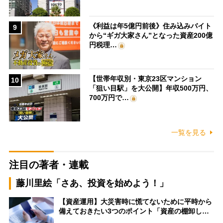
《利益は年5億円前後》住み込みバイト
9
から“ギガ大家さん”となった資産200億
円税理…
【世帯年収別・東京23区マンション
10
「狙い目駅」を大公開】年収500万円、
700万円で…
一覧を見る
注目の著者・連載
藤川里絵「さあ、投資を始めよう！」
【資産運用】大災害時に慌てないために平時から
備えておきたい3つのポイント「資産の棚卸し…