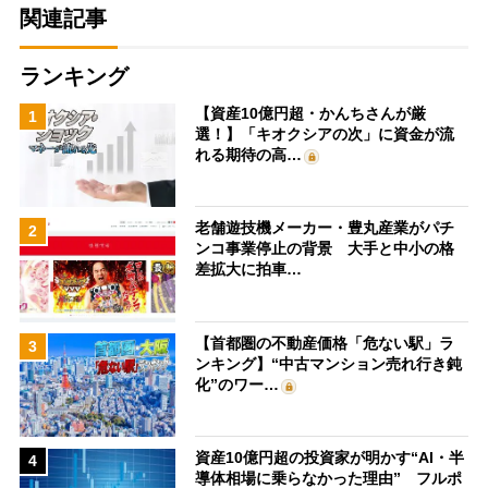
関連記事
ランキング
【資産10億円超・かんちさんが厳
1
選！】「キオクシアの次」に資金が流
れる期待の高…
老舗遊技機メーカー・豊丸産業がパチ
2
ンコ事業停止の背景 大手と中小の格
差拡大に拍車…
【首都圏の不動産価格「危ない駅」ラ
3
ンキング】“中古マンション売れ行き鈍
化”のワー…
資産10億円超の投資家が明かす“AI・半
4
導体相場に乗らなかった理由” フルポ