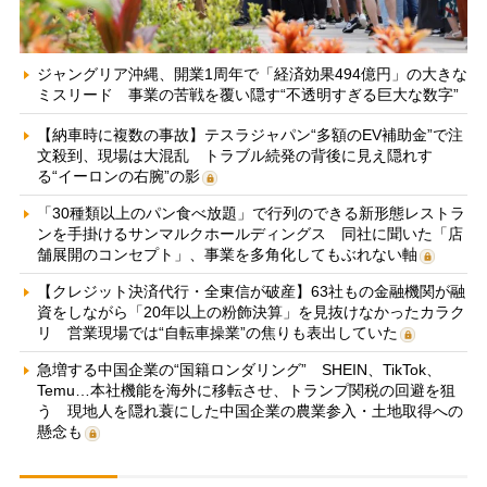
ジャングリア沖縄、開業1周年で「経済効果494億円」の大きな
ミスリード 事業の苦戦を覆い隠す“不透明すぎる巨大な数字”
【納車時に複数の事故】テスラジャパン“多額のEV補助金”で注
文殺到、現場は大混乱 トラブル続発の背後に見え隠れす
る“イーロンの右腕”の影
「30種類以上のパン食べ放題」で行列のできる新形態レストラ
ンを手掛けるサンマルクホールディングス 同社に聞いた「店
舗展開のコンセプト」、事業を多角化してもぶれない軸
【クレジット決済代行・全東信が破産】63社もの金融機関が融
資をしながら「20年以上の粉飾決算」を見抜けなかったカラク
リ 営業現場では“自転車操業”の焦りも表出していた
急増する中国企業の“国籍ロンダリング” SHEIN、TikTok、
Temu…本社機能を海外に移転させ、トランプ関税の回避を狙
う 現地人を隠れ蓑にした中国企業の農業参入・土地取得への
懸念も