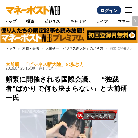
ログイン
トップ
投資
ビジネス
キャリア
ライフ
マネー
トップ
連載・著者
大前研一「ビジネス新大陸」の歩き方
頻繁に開催される
大前研一「ビジネス新大陸」の歩き方
2019.07.25 15:00
週刊ポスト
頻繁に開催される国際会議、「“独裁
者”ばかりで何も決まらない」と大前研
一氏
もっと見る
arrow_forward_ios