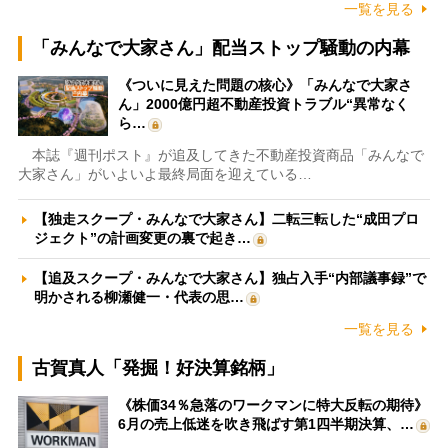
一覧を見る
「みんなで大家さん」配当ストップ騒動の内幕
《ついに見えた問題の核心》「みんなで大家さ
ん」2000億円超不動産投資トラブル“異常なく
ら…
本誌『週刊ポスト』が追及してきた不動産投資商品「みんなで
大家さん」がいよいよ最終局面を迎えている…
【独走スクープ・みんなで大家さん】二転三転した“成田プロ
ジェクト”の計画変更の裏で起き…
【追及スクープ・みんなで大家さん】独占入手“内部議事録”で
明かされる柳瀬健一・代表の思…
一覧を見る
古賀真人「発掘！好決算銘柄」
《株価34％急落のワークマンに特大反転の期待》
6月の売上低迷を吹き飛ばす第1四半期決算、…