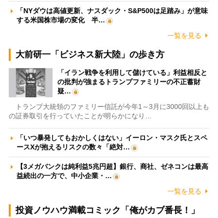
「NYダウは高値更新、ナスダック・S&P500は足踏み」が意味
する米国株市場の変化 半…
一覧を見る
大前研一「ビジネス新大陸」の歩き方
「イラン戦争を利用して儲けている」利益相反と
の批判が強まるトランプファミリーの不正蓄財
疑…
トランプ大統領のファミリー信託が今年1～3月に3000回以上も
の証券取引を行っていたことが明らかになり…
「いつ暴発してもおかしくはない」イーロン・マスク氏とスペ
ースXが抱えるリスクの数々「絶対…
【3メガバンクは純利益5兆円超】銀行、商社、ゼネコンは最高
益続出の一方で、中小企業・…
一覧を見る
投資ノウハウ満載コミック「俺がカブ番長！」