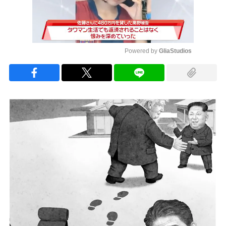
Powered by 
GliaStudios
Mute