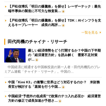
【戸松信博氏「明日の爆騰株」を探せ】レーザーテック：最先
端半導体の製造に不可欠な検査装…
【戸松信博氏「明日の爆騰株」を探せ】TDK：AIインフラを支
えるキープレーヤー 成長の再評…
一覧を見る
田代尚機のチャイナ・リサーチ
厳しい経済情勢をどう打開するか？中国の下半期
の「経済運営方針」を読み解く 需要不足対策
が…
中国経済に精通する中国株投資の第一人者・田代尚機氏のプレ
ミアム連載「チャイナ・リサーチ」。中国の…
中国「Kimi K3」の衝撃に世界はどう対応するのか？ 米財務
長官が検討する「蒸留を行う中国…
中国経済“予想外の低成長”で政策のテコ入れ必至か 経済運営
方針の修正で成長加速が予想さ…