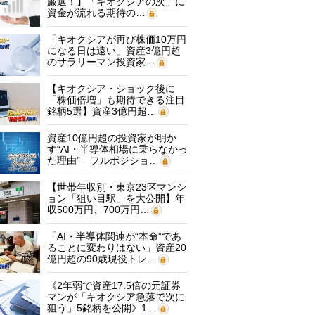
厳選！】「キオクシアの次」に
資金が流れる期待の…
「キオクシアが再び株価10万円
になる日は遠い」資産3億円超
のサラリーマン投資家…
【キオクシア・ショック後に
「株価倍増」も期待できる注目
銘柄5選】資産3億円超…
資産10億円超の投資家が明か
す“AI・半導体相場に乗らなかっ
た理由” フルポジショ…
【世帯年収別・東京23区マンシ
ョン「狙い目駅」を大公開】年
収500万円、700万円…
「AI・半導体関連が“本命”であ
ることに変わりはない」資産20
億円超の90歳現役トレ…
《2年弱で資産17.5倍の元証券
マンが「キオクシア急落で次に
狙う」5銘柄を公開》1…