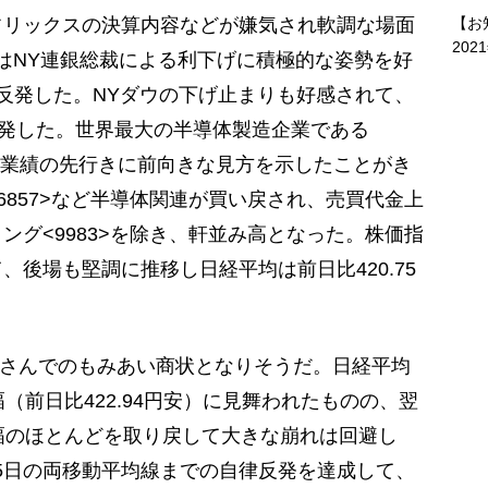
リックスの決算内容などが嫌気され軟調な場面
【お
202
ウはNY連銀総裁による利下げに積極的な姿勢を好
反発した。NYダウの下げ止まりも好感されて、
反発した。世界最大の半導体製造企業である
、業績の先行きに前向きな見方を示したことがき
6857>など半導体関連が買い戻され、売買代金上
ング<9983>を除き、軒並み高となった。株価指
後場も堅調に推移し日経平均は前日比420.75
はさんでのもみあい商状となりそうだ。日経平均
（前日比422.94円安）に見舞われたものの、翌
幅のほとんどを取り戻して大きな崩れは回避し
と75日の両移動平均線までの自律反発を達成して、