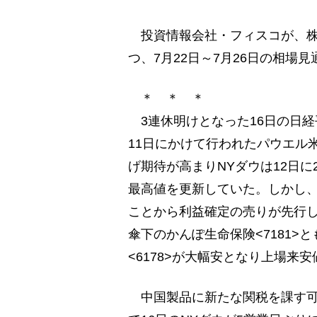
投資情報会社・フィスコが、株式
つ、7月22日～7月26日の相場
＊ ＊ ＊
3連休明けとなった16日の日経
11日にかけて行われたパウエル
げ期待が高まりNYダウは12日に
最高値を更新していた。しかし、
ことから利益確定の売りが先行
傘下のかんぽ生命保険<7181
<6178>が大幅安となり上場
中国製品に新たな関税を課す可