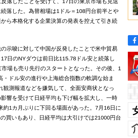
りに反落したことを受けて、17日の東京市場も見送
続落した。為替相場は1ドル＝108円台前半とや
週から本格化する企業決算の発表を控えて引き続
。
の示唆に対して中国が反発したことで米中貿易
7日のNYダウは前日比115.78ドル安と続落し
京市場も売り先行のスタートとなった。その後、1
の円高・ドル安の進行や上海総合指数の軟調な始ま
下振れ観測報道などを嫌気して、全面安商状となっ
の影響を受けて日経平均も下げ幅を拡大し、一時
日以来約1カ月ぶりに下回る場面があった。7月16日に
の買いもあり、日経平均は大引けでは21000円台