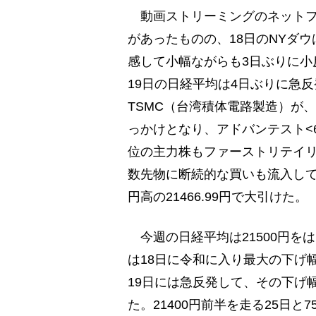
動画ストリーミングのネットフ
があったものの、18日のNYダ
感して小幅ながらも3日ぶりに小
19日の日経平均は4日ぶりに急
TSMC（台湾積体電路製造）が
っかけとなり、アドバンテスト<
位の主力株もファーストリテイリ
数先物に断続的な買いも流入して、
円高の21466.99円で大引けた。
今週の日経平均は21500円を
は18日に令和に入り最大の下げ幅
19日には急反発して、その下げ
た。21400円前半を走る25日