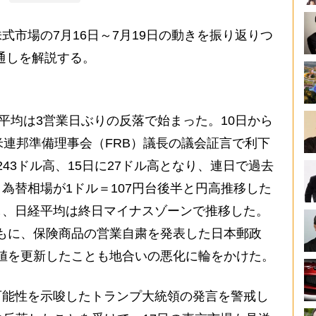
市場の7月16日～7月19日の動きを振り返りつ
見通しを解説する。
平均は3営業日ぶりの反落で始まった。10日から
米連邦準備理事会（FRB）議長の議会証言で利下
243ドル高、15日に27ドル高となり、連日で過去
為替相場が1ドル＝107円台後半と円高推移した
し、日経平均は終日マイナスゾーンで推移した。
>ともに、保険商品の営業自粛を発表した日本郵政
来安値を更新したことも地合いの悪化に輪をかけた。
能性を示唆したトランプ大統領の発言を警戒し