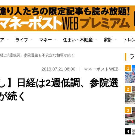
ア
ライフ
マネー
住まい・不動産
家計
トレ
経は2週低調、参院選後も不安定な相場が続く
ラ
1
2019.07.21 08:00
マネーポストWEB
し】日経は2週低調、参院選
2
が続く
Loaded
:
3
89.01%
/
4