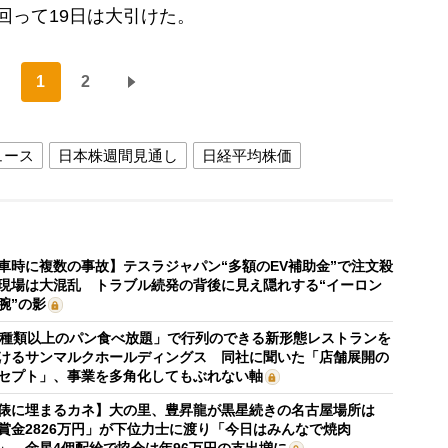
回って19日は大引けた。
1
2
ュース
日本株週間見通し
日経平均株価
車時に複数の事故】テスラジャパン“多額のEV補助金”で注文殺
現場は大混乱 トラブル続発の背後に見え隠れする“イーロン
腕”の影
0種類以上のパン食べ放題」で行列のできる新形態レストランを
けるサンマルクホールディングス 同社に聞いた「店舗展開の
セプト」、事業を多角化してもぶれない軸
俵に埋まるカネ】大の里、豊昇龍が黒星続きの名古屋場所は
賞金2826万円」が下位力士に渡り「今日はみんなで焼肉
」 金星4個配給で協会は年96万円の支出増に