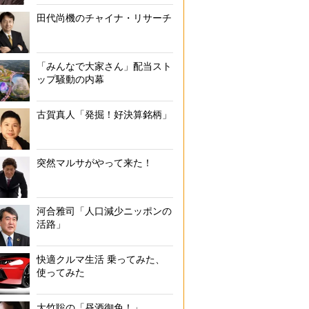
田代尚機のチャイナ・リサーチ
「みんなで大家さん」配当スト
ップ騒動の内幕
古賀真人「発掘！好決算銘柄」
突然マルサがやって来た！
河合雅司「人口減少ニッポンの
活路」
快適クルマ生活 乗ってみた、
使ってみた
大竹聡の「昼酒御免！」