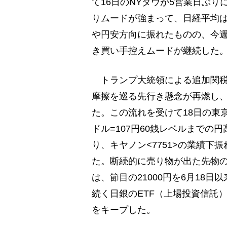
て16日のNYダウが5営業日ぶ
りムードが強まって、日経平均は
や円安方向に振れたものの、今
き買い手控えムードが継続した
トランプ大統領による追加関税
摩擦を巡る先行き懸念が再燃し、1
た。この流れを受けて18日の東
ドル=107円60銭レベルまで
り、キヤノン<7751>の業績
た。断続的に売り物が出た先物
は、節目の21000円を6月18
続く日銀のETF（上場投資信託）
をキープした。