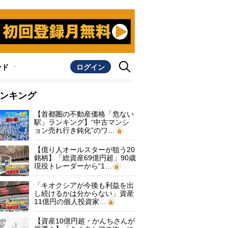
ンド
ログイン
ンキング
【首都圏の不動産価格「危ない
駅」ランキング】“中古マンシ
ョン売れ行き鈍化”のワ…
【億り人オールスターが狙う20
銘柄】「総資産69億円超」90歳
現役トレーダーから“1…
「キオクシアが今後も利益を出
し続けるかは分からない」資産
11億円の個人投資家…
【資産10億円超・かんちさんが