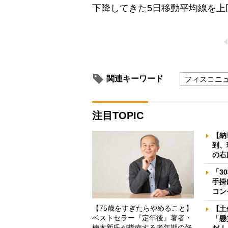
下降してきた5日移動平均線を上
関連キーワード
フィスコニ
注目TOPIC
【納
到、
の右
「3
手掛
コン
【75歳をすぎたらやめること】
【土
ベストセラー『定年後』著者・
「懸
楠木新氏が指南する老年期の好
だ！