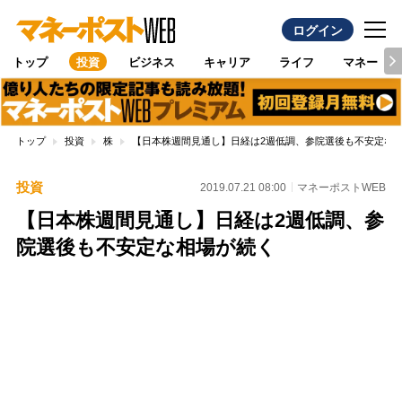
ログイン
トップ
投資
ビジネス
キャリア
ライフ
マネー
トップ
投資
株
【日本株週間見通し】日経は2週低調、参院選後も不安定な
投資
2019.07.21 08:00
マネーポストWEB
【日本株週間見通し】日経は2週低調、参
院選後も不安定な相場が続く
Loaded
:
100.00%
/
Unmute