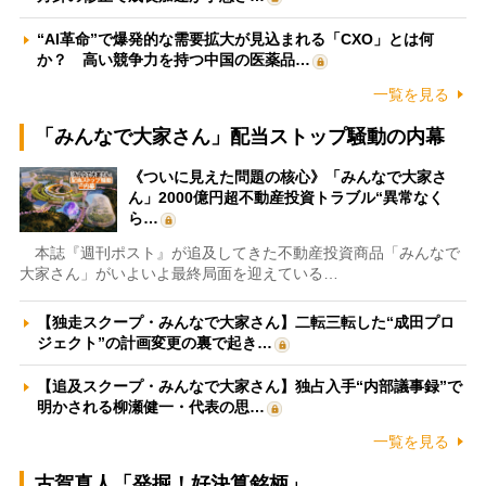
“AI革命”で爆発的な需要拡大が見込まれる「CXO」とは何
か？ 高い競争力を持つ中国の医薬品…
一覧を見る
「みんなで大家さん」配当ストップ騒動の内幕
《ついに見えた問題の核心》「みんなで大家さ
ん」2000億円超不動産投資トラブル“異常なく
ら…
本誌『週刊ポスト』が追及してきた不動産投資商品「みんなで
大家さん」がいよいよ最終局面を迎えている…
【独走スクープ・みんなで大家さん】二転三転した“成田プロ
ジェクト”の計画変更の裏で起き…
【追及スクープ・みんなで大家さん】独占入手“内部議事録”で
明かされる柳瀬健一・代表の思…
一覧を見る
古賀真人「発掘！好決算銘柄」