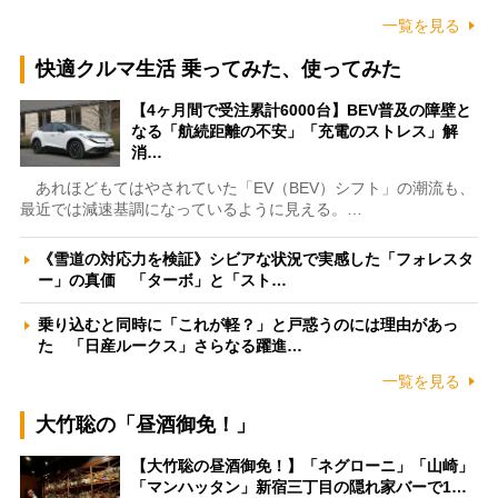
一覧を見る
快適クルマ生活 乗ってみた、使ってみた
【4ヶ月間で受注累計6000台】BEV普及の障壁と
なる「航続距離の不安」「充電のストレス」解
消…
あれほどもてはやされていた「EV（BEV）シフト」の潮流も、
最近では減速基調になっているように見える。…
《雪道の対応力を検証》シビアな状況で実感した「フォレスタ
ー」の真価 「ターボ」と「スト…
乗り込むと同時に「これが軽？」と戸惑うのには理由があっ
た 「日産ルークス」さらなる躍進…
一覧を見る
大竹聡の「昼酒御免！」
【大竹聡の昼酒御免！】「ネグローニ」「山崎」
「マンハッタン」新宿三丁目の隠れ家バーで1…