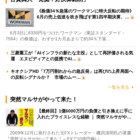
《株価34％急落のワークマンに特大反転の期待》
6月の売上低迷を吹き飛ばす第1四半期決算、…
6月3日に8330円をつけたワークマン（東証スタンダード・
7564）の株価は、わずか1カ月あまりで約34％下落…
三菱重工が「AIインフラの新たな主役」として再評価される気
運 エヌビディアとの提携でAI…
キオクシアHD「7万円割れからの急反発」は再びの上昇局面へ
の反転シグナルか？ 市場のムー…
一覧を見る
突然マルサがやって来た！
【最終回】1億6000万円の負債と引き換えに手に
入れたプライスレスな経験 ｜ 突然マルサがや…
2009年12月に発行された元FXトレーダー・磯貝清明氏の著書
『突然マルサがやって来た！～FXで10億円稼い…