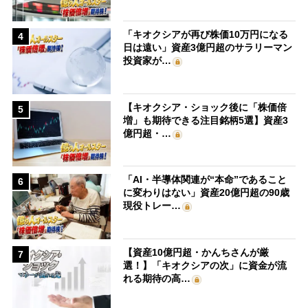
「キオクシアが再び株価10万円になる
4
日は遠い」資産3億円超のサラリーマン
投資家が…
【キオクシア・ショック後に「株価倍
5
増」も期待できる注目銘柄5選】資産3
億円超・…
「AI・半導体関連が“本命”であること
6
に変わりはない」資産20億円超の90歳
現役トレー…
【資産10億円超・かんちさんが厳
7
選！】「キオクシアの次」に資金が流
れる期待の高…