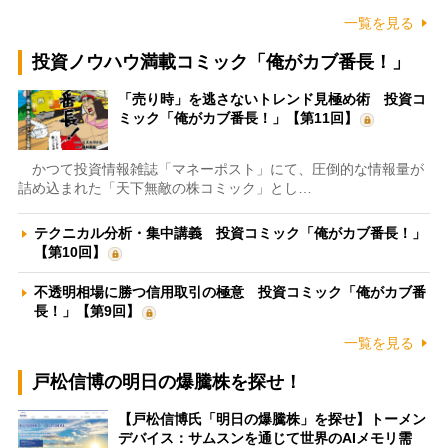
一覧を見る
投資ノウハウ満載コミック「俺がカブ番長！」
「売り時」を逃さないトレンド見極め術 投資コ
ミック「俺がカブ番長！」【第11回】
かつて投資情報雑誌「マネーポスト」にて、圧倒的な情報量が
詰め込まれた「天下無敵の株コミック」とし…
テクニカル分析・集中講義 投資コミック「俺がカブ番長！」
【第10回】
不透明相場に勝つ信用取引の極意 投資コミック「俺がカブ番
長！」【第9回】
一覧を見る
戸松信博の明日の爆騰株を探せ！
【戸松信博氏「明日の爆騰株」を探せ】トーメン
デバイス：サムスンを通じて世界のAIメモリ需