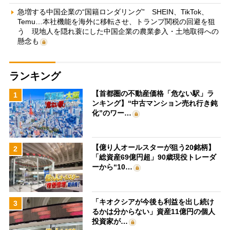
急増する中国企業の“国籍ロンダリング” SHEIN、TikTok、
Temu…本社機能を海外に移転させ、トランプ関税の回避を狙
う 現地人を隠れ蓑にした中国企業の農業参入・土地取得への
懸念も
ランキング
【首都圏の不動産価格「危ない駅」ラ
1
ンキング】“中古マンション売れ行き鈍
化”のワー…
【億り人オールスターが狙う20銘柄】
2
「総資産69億円超」90歳現役トレーダ
ーから“10…
「キオクシアが今後も利益を出し続け
3
るかは分からない」資産11億円の個人
投資家が…