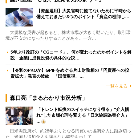
【資産運用】大災害時に慌てないために平時から
備えておきたい3つのポイント「資産の棚卸し…
大規模な災害が起きると、株式市場が大きく動いたり、取引環
境が不安定になったりすることがある。一方…
5年ぶり改訂の「CGコード」、何が変わったのかポイントを解
説 企業に成長投資の具体的な説…
【令和のPKOか】GPIFをめぐる片山財務相の「円資産への投
資拡大」発言の波紋 「国債重視」…
一覧を見る
森口亮「まるわかり市況分析」
「トレンド転換のスイッチになり得る」“介入慣
れ”した市場心理を変える「日米協調為替介入」
…
日米両政府が、約28年ぶりとなる円買いの協調介入に踏み切っ
た。米国も追加介入を辞さない姿勢を示して…