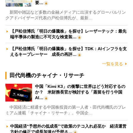
要…
新聞や雑誌など多数の金融メディアに出演するグローバルリン
クアドバイザーズ代表の戸松信博氏が、最新…
【戸松信博氏「明日の爆騰株」を探せ】レーザーテック：最先
端半導体の製造に不可欠な検査装…
【戸松信博氏「明日の爆騰株」を探せ】TDK：AIインフラを支
えるキープレーヤー 成長の再評…
一覧を見る
田代尚機のチャイナ・リサーチ
中国「Kimi K3」の衝撃に世界はどう対応するの
か？ 米財務長官が検討する「蒸留を行う中国
AI…
中国経済に精通する中国株投資の第一人者・田代尚機氏のプレ
ミアム連載「チャイナ・リサーチ」。中国企…
中国経済“予想外の低成長”で政策のテコ入れ必至か 経済運営
方針の修正で成長加速が予想さ…