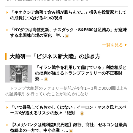
「キオクシア急落で含み損が膨らんで…」損失を投資家として
の成長につなげる4つの視点 …
「NYダウは高値更新、ナスダック・S&P500は足踏み」が意味
する米国株市場の変化 半…
一覧を見る
大前研一「ビジネス新大陸」の歩き方
「イラン戦争を利用して儲けている」利益相反と
の批判が強まるトランプファミリーの不正蓄財
疑…
トランプ大統領のファミリー信託が今年1～3月に3000回以上も
の証券取引を行っていたことが明らかになり…
「いつ暴発してもおかしくはない」イーロン・マスク氏とスペ
ースXが抱えるリスクの数々「絶対…
【3メガバンクは純利益5兆円超】銀行、商社、ゼネコンは最高
益続出の一方で、中小企業・…