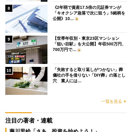
《2年弱で資産17.5倍の元証券マンが
8
「キオクシア急落で次に狙う」5銘柄を
公開》10…
【世帯年収別・東京23区マンション
9
「狙い目駅」を大公開】年収500万円、
700万円で…
「失敗すると取り返しがつかない」葬
10
儀社の手を借りない「DIY葬」の落とし
穴 素人には…
一覧を見る
注目の著者・連載
藤川里絵「さあ、投資を始めよう！」