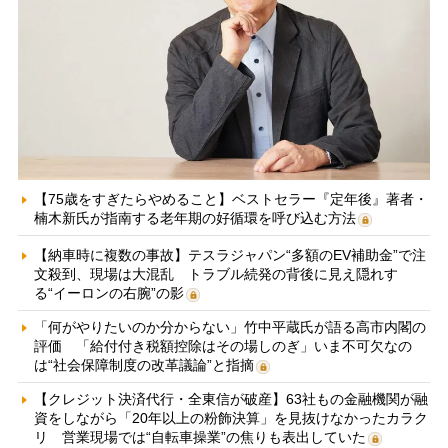
【75歳をすぎたらやめること】ベストセラー『定年後』著者・
楠木新氏が指南する老年期の好循環を呼び込む方法
【納車時に複数の事故】テスラジャパン“多額のEV補助金”で注
文殺到、現場は大混乱 トラブル続発の背後に見え隠れす
る“イーロンの右腕”の影
「何がやりたいのか分からない」竹中平蔵氏が語る高市内閣の
評価 「給付付き税額控除はその場しのぎ」いま不可欠なの
は“社会保障制度の改革議論”と指摘
【クレジット決済代行・全東信が破産】63社もの金融機関が融
資をしながら「20年以上の粉飾決算」を見抜けなかったカラク
リ 営業現場では“自転車操業”の焦りも表出していた