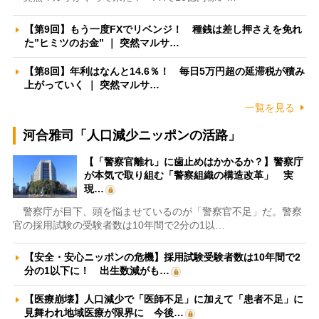
【第9回】もう一度FXでリベンジ！ 種銭は差し押さえを免れ
た”ヒミツのお金” ｜ 突然マルサ…
【第8回】年利はなんと14.6％！ 毎日5万円超の延滞税が積み
上がっていく ｜ 突然マルサ…
一覧を見る
河合雅司「人口減少ニッポンの活路」
【「警察官離れ」に歯止めはかかるか？】警察庁
が本気で取り組む「警察組織の構造改革」 実
現…
警察庁が目下、頭を悩ませているのが「警察官不足」だ。警察
官の採用試験の受験者数は10年間で2分の1以…
【安全・安心ニッポンの危機】採用試験受験者数は10年間で2
分の1以下に！ 出生数減がも…
【医療崩壊】人口減少で「医師不足」に加えて「患者不足」に
見舞われ地域医療が限界に 今後…