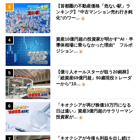
【首都圏の不動産価格「危ない駅」ラ
3
ンキング】“中古マンション売れ行き鈍
化”のワー…
資産10億円超の投資家が明かす“AI・半
4
導体相場に乗らなかった理由” フルポ
ジション…
【億り人オールスターが狙う20銘柄】
5
「総資産69億円超」90歳現役トレーダ
ーから“10…
「キオクシアが再び株価10万円になる
6
日は遠い」資産3億円超のサラリーマン
投資家が…
「キオクシアが今後も利益を出し続け
7