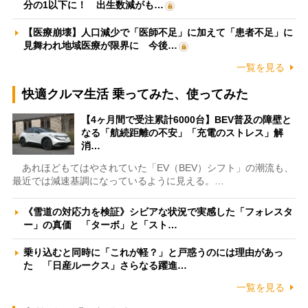
分の1以下に！ 出生数減がも…
【医療崩壊】人口減少で「医師不足」に加えて「患者不足」に
見舞われ地域医療が限界に 今後…
一覧を見る
快適クルマ生活 乗ってみた、使ってみた
【4ヶ月間で受注累計6000台】BEV普及の障壁と
なる「航続距離の不安」「充電のストレス」解
消…
あれほどもてはやされていた「EV（BEV）シフト」の潮流も、
最近では減速基調になっているように見える。…
《雪道の対応力を検証》シビアな状況で実感した「フォレスタ
ー」の真価 「ターボ」と「スト…
乗り込むと同時に「これが軽？」と戸惑うのには理由があっ
た 「日産ルークス」さらなる躍進…
一覧を見る