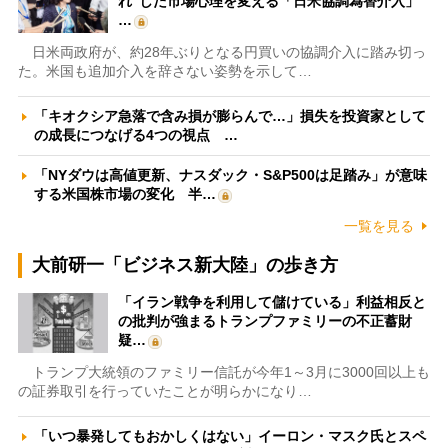
れ”した市場心理を変える「日米協調為替介入」
…
日米両政府が、約28年ぶりとなる円買いの協調介入に踏み切っ
た。米国も追加介入を辞さない姿勢を示して…
「キオクシア急落で含み損が膨らんで…」損失を投資家として
の成長につなげる4つの視点 …
「NYダウは高値更新、ナスダック・S&P500は足踏み」が意味
する米国株市場の変化 半…
一覧を見る
大前研一「ビジネス新大陸」の歩き方
「イラン戦争を利用して儲けている」利益相反と
の批判が強まるトランプファミリーの不正蓄財
疑…
トランプ大統領のファミリー信託が今年1～3月に3000回以上も
の証券取引を行っていたことが明らかになり…
「いつ暴発してもおかしくはない」イーロン・マスク氏とスペ