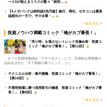
ースXが抱えるリスクの数々「絶対…
【3メガバンクは純利益5兆円超】銀行、商社、ゼネコンは最高
益続出の一方で、中小企業・…
一覧を見る
投資ノウハウ満載コミック「俺がカブ番長！」
「売り時」を逃さないトレンド見極め術 投資コ
ミック「俺がカブ番長！」【第11回】
かつて投資情報雑誌「マネーポスト」にて、圧倒的な情報量が
詰め込まれた「天下無敵の株コミック」とし…
テクニカル分析・集中講義 投資コミック「俺がカブ番長！」
【第10回】
不透明相場に勝つ信用取引の極意 投資コミック「俺がカブ番
長！」【第9回】
一覧を見る