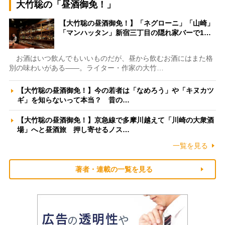
大竹聡の「昼酒御免！」
【大竹聡の昼酒御免！】「ネグローニ」「山崎」
「マンハッタン」新宿三丁目の隠れ家バーで1…
お酒はいつ飲んでもいいものだが、昼から飲むお酒にはまた格
別の味わいがある――。ライター・作家の大竹…
【大竹聡の昼酒御免！】今の若者は「なめろう」や「キヌカツ
ギ」を知らないって本当？ 昔の…
【大竹聡の昼酒御免！】京急線で多摩川越えて「川崎の大衆酒
場」へと昼酒旅 押し寄せるノス…
一覧を見る
著者・連載の一覧を見る