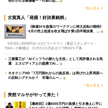
明かされる柳瀬健一・代表の思…
一覧を見る
古賀真人「発掘！好決算銘柄」
《株価34％急落のワークマンに特大反転の期待》
6月の売上低迷を吹き飛ばす第1四半期決算、…
6月3日に8330円をつけたワークマン（東証スタンダード・
7564）の株価は、わずか1カ月あまりで約34％下落…
三菱重工が「AIインフラの新たな主役」として再評価される気
運 エヌビディアとの提携でAI…
キオクシアHD「7万円割れからの急反発」は再びの上昇局面へ
の反転シグナルか？ 市場のムー…
一覧を見る
突然マルサがやって来た！
【最終回】1億6000万円の負債と引き換えに手に