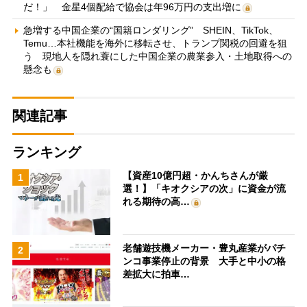
だ！」 金星4個配給で協会は年96万円の支出増に
急増する中国企業の“国籍ロンダリング” SHEIN、TikTok、
Temu…本社機能を海外に移転させ、トランプ関税の回避を狙
う 現地人を隠れ蓑にした中国企業の農業参入・土地取得への
懸念も
関連記事
ランキング
【資産10億円超・かんちさんが厳
1
選！】「キオクシアの次」に資金が流
れる期待の高…
老舗遊技機メーカー・豊丸産業がパチ
2
ンコ事業停止の背景 大手と中小の格
差拡大に拍車…