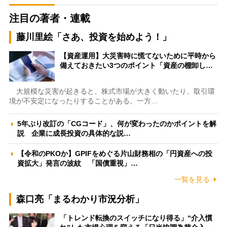
注目の著者・連載
藤川里絵「さあ、投資を始めよう！」
【資産運用】大災害時に慌てないために平時から
備えておきたい3つのポイント「資産の棚卸し…
大規模な災害が起きると、株式市場が大きく動いたり、取引環
境が不安定になったりすることがある。一方…
5年ぶり改訂の「CGコード」、何が変わったのかポイントを解
説 企業に成長投資の具体的な説…
【令和のPKOか】GPIFをめぐる片山財務相の「円資産への投
資拡大」発言の波紋 「国債重視」…
一覧を見る
森口亮「まるわかり市況分析」
「トレンド転換のスイッチになり得る」“介入慣