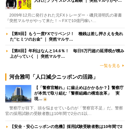
入れたプライスレスな経験 ｜ 突然マルサがや…
2009年12月に発行された元FXトレーダー・磯貝清明氏の著書
『突然マルサがやって来た！～FXで10億円稼い…
【第9回】もう一度FXでリベンジ！ 種銭は差し押さえを免れ
た”ヒミツのお金” ｜ 突然マルサ…
【第8回】年利はなんと14.6％！ 毎日5万円超の延滞税が積み
上がっていく ｜ 突然マルサ…
一覧を見る
河合雅司「人口減少ニッポンの活路」
【「警察官離れ」に歯止めはかかるか？】警察庁
が本気で取り組む「警察組織の構造改革」 実
現…
警察庁が目下、頭を悩ませているのが「警察官不足」だ。警察
官の採用試験の受験者数は10年間で2分の1以…
【安全・安心ニッポンの危機】採用試験受験者数は10年間で2