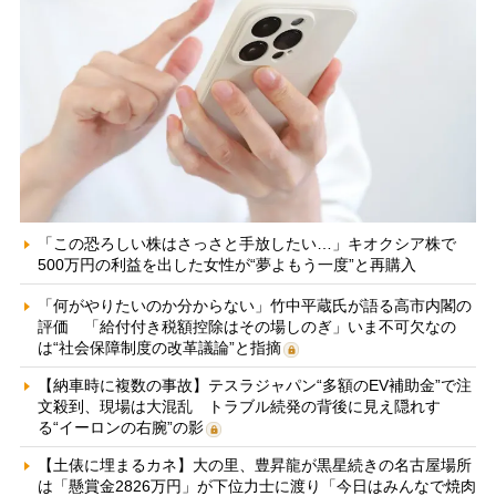
「この恐ろしい株はさっさと手放したい…」キオクシア株で
500万円の利益を出した女性が“夢よもう一度”と再購入
「何がやりたいのか分からない」竹中平蔵氏が語る高市内閣の
評価 「給付付き税額控除はその場しのぎ」いま不可欠なの
は“社会保障制度の改革議論”と指摘
【納車時に複数の事故】テスラジャパン“多額のEV補助金”で注
文殺到、現場は大混乱 トラブル続発の背後に見え隠れす
る“イーロンの右腕”の影
【土俵に埋まるカネ】大の里、豊昇龍が黒星続きの名古屋場所
は「懸賞金2826万円」が下位力士に渡り「今日はみんなで焼肉