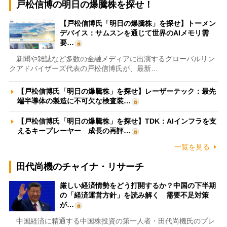
戸松信博の明日の爆騰株を探せ！
【戸松信博氏「明日の爆騰株」を探せ】トーメン
デバイス：サムスンを通じて世界のAIメモリ需
要…
新聞や雑誌など多数の金融メディアに出演するグローバルリン
クアドバイザーズ代表の戸松信博氏が、最新…
【戸松信博氏「明日の爆騰株」を探せ】レーザーテック：最先
端半導体の製造に不可欠な検査装…
【戸松信博氏「明日の爆騰株」を探せ】TDK：AIインフラを支
えるキープレーヤー 成長の再評…
一覧を見る
田代尚機のチャイナ・リサーチ
厳しい経済情勢をどう打開するか？中国の下半期
の「経済運営方針」を読み解く 需要不足対策
が…
中国経済に精通する中国株投資の第一人者・田代尚機氏のプレ