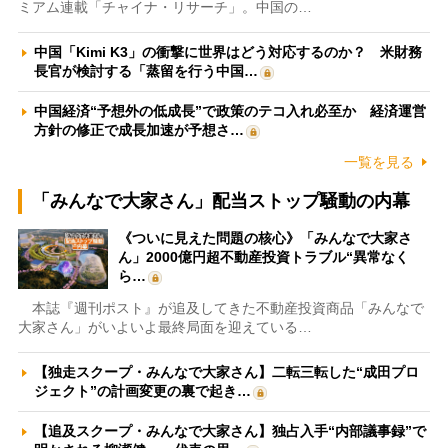
ミアム連載「チャイナ・リサーチ」。中国の…
中国「Kimi K3」の衝撃に世界はどう対応するのか？ 米財務
長官が検討する「蒸留を行う中国…
中国経済“予想外の低成長”で政策のテコ入れ必至か 経済運営
方針の修正で成長加速が予想さ…
一覧を見る
「みんなで大家さん」配当ストップ騒動の内幕
《ついに見えた問題の核心》「みんなで大家さ
ん」2000億円超不動産投資トラブル“異常なく
ら…
本誌『週刊ポスト』が追及してきた不動産投資商品「みんなで
大家さん」がいよいよ最終局面を迎えている…
【独走スクープ・みんなで大家さん】二転三転した“成田プロ
ジェクト”の計画変更の裏で起き…
【追及スクープ・みんなで大家さん】独占入手“内部議事録”で