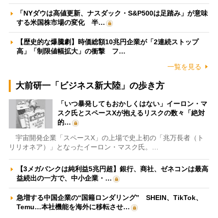
「NYダウは高値更新、ナスダック・S&P500は足踏み」が意味
する米国株市場の変化 半…
【歴史的な爆騰劇】時価総額10兆円企業が「2連続ストップ
高」「制限値幅拡大」の衝撃 フ…
一覧を見る
大前研一「ビジネス新大陸」の歩き方
「いつ暴発してもおかしくはない」イーロン・マ
スク氏とスペースXが抱えるリスクの数々「絶対
的…
宇宙開発企業「スペースX」の上場で史上初の「兆万長者（ト
リリオネア）」となったイーロン・マスク氏。…
【3メガバンクは純利益5兆円超】銀行、商社、ゼネコンは最高
益続出の一方で、中小企業・…
急増する中国企業の“国籍ロンダリング” SHEIN、TikTok、
Temu…本社機能を海外に移転させ…