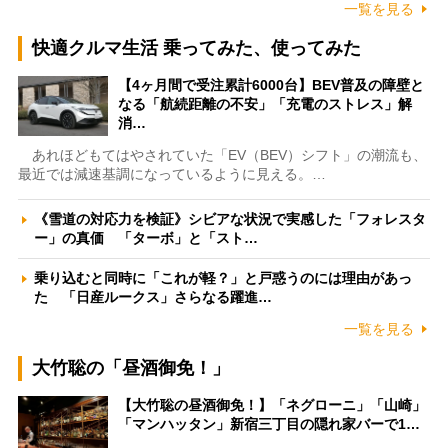
一覧を見る
快適クルマ生活 乗ってみた、使ってみた
【4ヶ月間で受注累計6000台】BEV普及の障壁と
なる「航続距離の不安」「充電のストレス」解
消…
あれほどもてはやされていた「EV（BEV）シフト」の潮流も、
最近では減速基調になっているように見える。…
《雪道の対応力を検証》シビアな状況で実感した「フォレスタ
ー」の真価 「ターボ」と「スト…
乗り込むと同時に「これが軽？」と戸惑うのには理由があっ
た 「日産ルークス」さらなる躍進…
一覧を見る
大竹聡の「昼酒御免！」
【大竹聡の昼酒御免！】「ネグローニ」「山崎」
「マンハッタン」新宿三丁目の隠れ家バーで1…