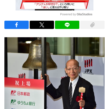
Powered by 
GliaStudios
Mute