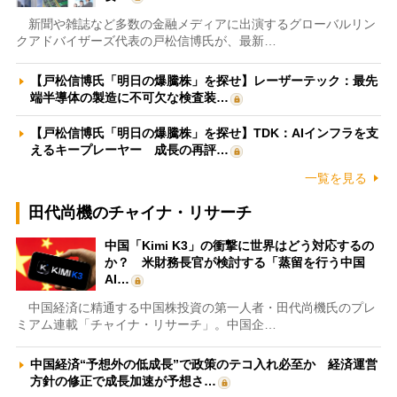
新聞や雑誌など多数の金融メディアに出演するグローバルリン
クアドバイザーズ代表の戸松信博氏が、最新…
【戸松信博氏「明日の爆騰株」を探せ】レーザーテック：最先
端半導体の製造に不可欠な検査装…
【戸松信博氏「明日の爆騰株」を探せ】TDK：AIインフラを支
えるキープレーヤー 成長の再評…
一覧を見る
田代尚機のチャイナ・リサーチ
中国「Kimi K3」の衝撃に世界はどう対応するの
か？ 米財務長官が検討する「蒸留を行う中国
AI…
中国経済に精通する中国株投資の第一人者・田代尚機氏のプレ
ミアム連載「チャイナ・リサーチ」。中国企…
中国経済“予想外の低成長”で政策のテコ入れ必至か 経済運営
方針の修正で成長加速が予想さ…