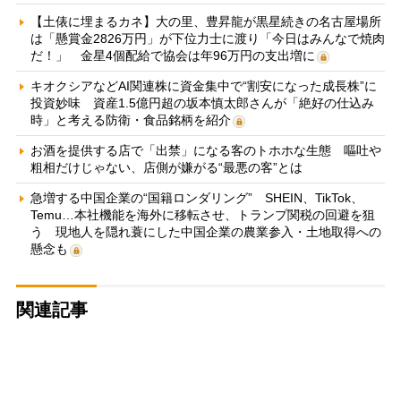
【土俵に埋まるカネ】大の里、豊昇龍が黒星続きの名古屋場所
は「懸賞金2826万円」が下位力士に渡り「今日はみんなで焼肉
だ！」 金星4個配給で協会は年96万円の支出増に
キオクシアなどAI関連株に資金集中で“割安になった成長株”に
投資妙味 資産1.5億円超の坂本慎太郎さんが「絶好の仕込み
時」と考える防衛・食品銘柄を紹介
お酒を提供する店で「出禁」になる客のトホホな生態 嘔吐や
粗相だけじゃない、店側が嫌がる“最悪の客”とは
急増する中国企業の“国籍ロンダリング” SHEIN、TikTok、
Temu…本社機能を海外に移転させ、トランプ関税の回避を狙
う 現地人を隠れ蓑にした中国企業の農業参入・土地取得への
懸念も
関連記事