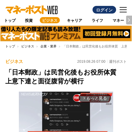
ログイン
トップ
投資
ビジネス
キャリア
ライフ
マネー
トップ
ビジネス
企業・業界
「日本郵政」は民営化後もお役所体質 上意下
ビジネス
2019.08.26 07:00
週刊ポスト
「日本郵政」は民営化後もお役所体質
上意下達と面従腹背が横行
もっと見る
arrow_forward_ios