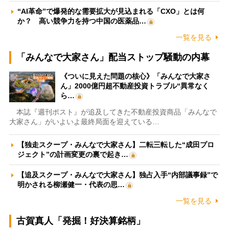
“AI革命”で爆発的な需要拡大が見込まれる「CXO」とは何
か？ 高い競争力を持つ中国の医薬品…
一覧を見る
「みんなで大家さん」配当ストップ騒動の内幕
《ついに見えた問題の核心》「みんなで大家さ
ん」2000億円超不動産投資トラブル“異常なく
ら…
本誌『週刊ポスト』が追及してきた不動産投資商品「みんなで
大家さん」がいよいよ最終局面を迎えている…
【独走スクープ・みんなで大家さん】二転三転した“成田プロ
ジェクト”の計画変更の裏で起き…
【追及スクープ・みんなで大家さん】独占入手“内部議事録”で
明かされる柳瀬健一・代表の思…
一覧を見る
古賀真人「発掘！好決算銘柄」