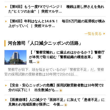
【第9回】もう一度FXでリベンジ！ 種銭は差し押さえを免れ
た”ヒミツのお金” ｜ 突然マルサ…
【第8回】年利はなんと14.6％！ 毎日5万円超の延滞税が積み
上がっていく ｜ 突然マルサ…
一覧を見る
河合雅司「人口減少ニッポンの活路」
【「警察官離れ」に歯止めはかかるか？】警察庁
が本気で取り組む「警察組織の構造改革」 実
現…
警察庁が目下、頭を悩ませているのが「警察官不足」だ。警察
官の採用試験の受験者数は10年間で2分の1以…
【安全・安心ニッポンの危機】採用試験受験者数は10年間で2
分の1以下に！ 出生数減がも…
【医療崩壊】人口減少で「医師不足」に加えて「患者不足」に
見舞われ地域医療が限界に 今後…