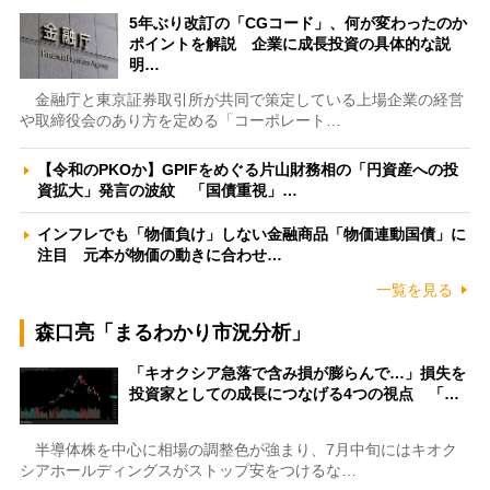
5年ぶり改訂の「CGコード」、何が変わったのか
ポイントを解説 企業に成長投資の具体的な説
明…
金融庁と東京証券取引所が共同で策定している上場企業の経営
や取締役会のあり方を定める「コーポレート…
【令和のPKOか】GPIFをめぐる片山財務相の「円資産への投
資拡大」発言の波紋 「国債重視」…
インフレでも「物価負け」しない金融商品「物価連動国債」に
注目 元本が物価の動きに合わせ…
一覧を見る
森口亮「まるわかり市況分析」
「キオクシア急落で含み損が膨らんで…」損失を
投資家としての成長につなげる4つの視点 「…
半導体株を中心に相場の調整色が強まり、7月中旬にはキオク
シアホールディングスがストップ安をつけるな…