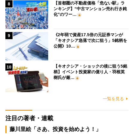
【首都圏の不動産価格「危ない駅」ラ
8
ンキング】“中古マンション売れ行き鈍
化”のワー…
《2年弱で資産17.5倍の元証券マンが
9
「キオクシア急落で次に狙う」5銘柄を
公開》10…
【キオクシア・ショックの後に狙う5銘
10
柄】イベント投資家の億り人・羽根英
樹氏が厳…
一覧を見る
注目の著者・連載
藤川里絵「さあ、投資を始めよう！」