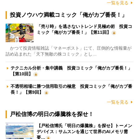
一覧を見る
投資ノウハウ満載コミック「俺がカブ番長！」
「売り時」を逃さないトレンド見極め術 投資コ
ミック「俺がカブ番長！」【第11回】
かつて投資情報雑誌「マネーポスト」にて、圧倒的な情報量が
詰め込まれた「天下無敵の株コミック」とし…
テクニカル分析・集中講義 投資コミック「俺がカブ番長！」
【第10回】
不透明相場に勝つ信用取引の極意 投資コミック「俺がカブ番
長！」【第9回】
一覧を見る
戸松信博の明日の爆騰株を探せ！
【戸松信博氏「明日の爆騰株」を探せ】トーメン
デバイス：サムスンを通じて世界のAIメモリ需
要…