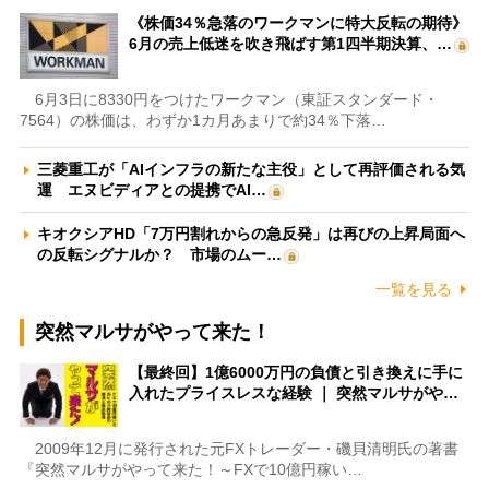
《株価34％急落のワークマンに特大反転の期待》
6月の売上低迷を吹き飛ばす第1四半期決算、…
6月3日に8330円をつけたワークマン（東証スタンダード・
7564）の株価は、わずか1カ月あまりで約34％下落…
三菱重工が「AIインフラの新たな主役」として再評価される気
運 エヌビディアとの提携でAI…
キオクシアHD「7万円割れからの急反発」は再びの上昇局面へ
の反転シグナルか？ 市場のムー…
一覧を見る
突然マルサがやって来た！
【最終回】1億6000万円の負債と引き換えに手に
入れたプライスレスな経験 ｜ 突然マルサがや…
2009年12月に発行された元FXトレーダー・磯貝清明氏の著書
『突然マルサがやって来た！～FXで10億円稼い…