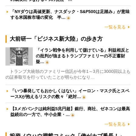
「NYダウは高値更新、ナスダック・S&P500は足踏み」が意味
する米国株市場の変化 半…
一覧を見る
大前研一「ビジネス新大陸」の歩き方
「イラン戦争を利用して儲けている」利益相反と
の批判が強まるトランプファミリーの不正蓄財
疑…
トランプ大統領のファミリー信託が今年1～3月に3000回以上も
の証券取引を行っていたことが明らかになり…
「いつ暴発してもおかしくはない」イーロン・マスク氏とスペ
ースXが抱えるリスクの数々「絶対…
【3メガバンクは純利益5兆円超】銀行、商社、ゼネコンは最高
益続出の一方で、中小企業・…
一覧を見る