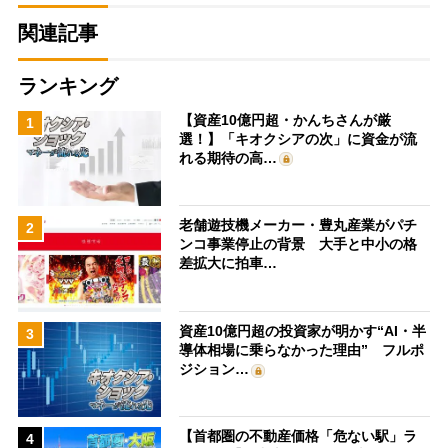
関連記事
ランキング
【資産10億円超・かんちさんが厳
1
選！】「キオクシアの次」に資金が流
れる期待の高…
老舗遊技機メーカー・豊丸産業がパチ
2
ンコ事業停止の背景 大手と中小の格
差拡大に拍車…
資産10億円超の投資家が明かす“AI・半
3
導体相場に乗らなかった理由” フルポ
ジション…
【首都圏の不動産価格「危ない駅」ラ
4