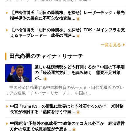
【戸松信博氏「明日の爆騰株」を探せ】レーザーテック：最先
端半導体の製造に不可欠な検査装…
【戸松信博氏「明日の爆騰株」を探せ】TDK：AIインフラを支
えるキープレーヤー 成長の再評…
一覧を見る
田代尚機のチャイナ・リサーチ
厳しい経済情勢をどう打開するか？中国の下半期
の「経済運営方針」を読み解く 需要不足対策
が…
中国経済に精通する中国株投資の第一人者・田代尚機氏のプレ
ミアム連載「チャイナ・リサーチ」。中国の…
中国「Kimi K3」の衝撃に世界はどう対応するのか？ 米財務
長官が検討する「蒸留を行う中国…
中国経済“予想外の低成長”で政策のテコ入れ必至か 経済運営
方針の修正で成長加速が予想さ…