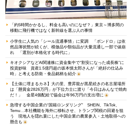
「約5時間かかるし、料金も高いのになぜ？」東京～博多間の
移動に飛行機ではなく新幹線を選ぶ人の事情
小学生に人気の「シール流通事情」に変調 「ボンドロ」は依
然品薄状態が続くが、模倣品や類似品が大量流通し一部で値崩
れ 「選別が本格化する時代に」
キオクシアなどAI関連株に資金集中で“割安になった成長株”に
投資妙味 資産1.5億円超の坂本慎太郎さんが「絶好の仕込み
時」と考える防衛・食品銘柄を紹介
【土俵に埋まるカネ】大の里、豊昇龍が黒星続きの名古屋場所
は「懸賞金2826万円」が下位力士に渡り「今日はみんなで焼肉
だ！」 金星4個配給で協会は年96万円の支出増に
急増する中国企業の“国籍ロンダリング” SHEIN、TikTok、
Temu…本社機能を海外に移転させ、トランプ関税の回避を狙
う 現地人を隠れ蓑にした中国企業の農業参入・土地取得への
懸念も