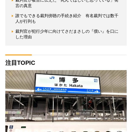
裁判官が被告に伝えた「死んでほしいと思っている」発
言の真意
誰でもできる裁判傍聴の手続き紹介 有名裁判では数千
人が行列も
裁判官が犯行少年に向けてさだまさしの『償い』を口に
した理由
注目TOPIC