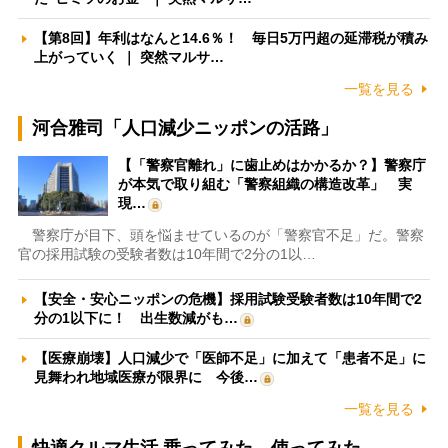
【第8回】年利はなんと14.6％！ 毎日5万円超の延滞税が積み
上がっていく ｜ 突然マルサ…
一覧を見る
河合雅司「人口減少ニッポンの活路」
【「警察官離れ」に歯止めはかかるか？】警察庁
が本気で取り組む「警察組織の構造改革」 実
現…
警察庁が目下、頭を悩ませているのが「警察官不足」だ。警察
官の採用試験の受験者数は10年間で2分の1以…
【安全・安心ニッポンの危機】採用試験受験者数は10年間で2
分の1以下に！ 出生数減がも…
【医療崩壊】人口減少で「医師不足」に加えて「患者不足」に
見舞われ地域医療が限界に 今後…
一覧を見る