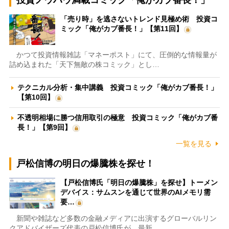
投資ノウハウ満載コミック「俺がカブ番長！」
「売り時」を逃さないトレンド見極め術 投資コ
ミック「俺がカブ番長！」【第11回】
かつて投資情報雑誌「マネーポスト」にて、圧倒的な情報量が
詰め込まれた「天下無敵の株コミック」とし…
テクニカル分析・集中講義 投資コミック「俺がカブ番長！」
【第10回】
不透明相場に勝つ信用取引の極意 投資コミック「俺がカブ番
長！」【第9回】
一覧を見る
戸松信博の明日の爆騰株を探せ！
【戸松信博氏「明日の爆騰株」を探せ】トーメン
デバイス：サムスンを通じて世界のAIメモリ需
要…
新聞や雑誌など多数の金融メディアに出演するグローバルリン
クアドバイザーズ代表の戸松信博氏が、最新…