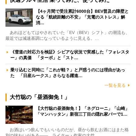
快適クルマ生活 乗ってみた、使ってみた
【4ヶ月間で受注累計6000台】BEV普及の障壁と
なる「航続距離の不安」「充電のストレス」解
消…
あれほどもてはやされていた「EV（BEV）シフト」の潮流も、
最近では減速基調になっているように見える。…
《雪道の対応力を検証》シビアな状況で実感した「フォレスタ
ー」の真価 「ターボ」と「スト…
乗り込むと同時に「これが軽？」と戸惑うのには理由があっ
た 「日産ルークス」さらなる躍進…
一覧を見る
大竹聡の「昼酒御免！」
【大竹聡の昼酒御免！】「ネグローニ」「山崎」
「マンハッタン」新宿三丁目の隠れ家バーで1…
お酒はいつ飲んでもいいものだが、昼から飲むお酒にはまた格
別の味わいがある――。ライター・作家の大竹…