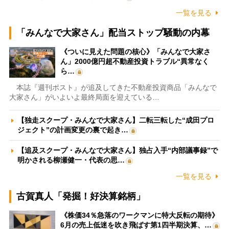
一覧を見る
「みんなで大家さん」配当ストップ騒動の内幕
《ついに見えた問題の核心》「みんなで大家さ
ん」2000億円超不動産投資トラブル“異常なく
ら…
本誌『週刊ポスト』が追及してきた不動産投資商品「みんなで
大家さん」がいよいよ最終局面を迎えている…
【独走スクープ・みんなで大家さん】二転三転した“成田プロ
ジェクト”の計画変更の裏で起き…
【追及スクープ・みんなで大家さん】独占入手“内部議事録”で
明かされる柳瀬健一・代表の思…
一覧を見る
古賀真人「発掘！好決算銘柄」
《株価34％急落のワークマンに特大反転の期待》
6月の売上低迷を吹き飛ばす第1四半期決算、…