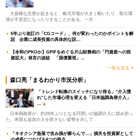
大規模な災害が起きると、株式市場が大きく動いたり、取引環
境が不安定になったりすることがある。一方…
5年ぶり改訂の「CGコード」、何が変わったのかポイントを解
説 企業に成長投資の具体的な説…
【令和のPKOか】GPIFをめぐる片山財務相の「円資産への投
資拡大」発言の波紋 「国債重視」…
一覧を見る
森口亮「まるわかり市況分析」
「トレンド転換のスイッチになり得る」“介入慣
れ”した市場心理を変える「日米協調為替介入」
…
日米両政府が、約28年ぶりとなる円買いの協調介入に踏み切っ
た。米国も追加介入を辞さない姿勢を示して…
「キオクシア急落で含み損が膨らんで…」損失を投資家として
の成長につなげる4つの視点 …