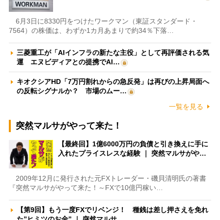
6月3日に8330円をつけたワークマン（東証スタンダード・
7564）の株価は、わずか1カ月あまりで約34％下落…
三菱重工が「AIインフラの新たな主役」として再評価される気
運 エヌビディアとの提携でAI…
キオクシアHD「7万円割れからの急反発」は再びの上昇局面へ
の反転シグナルか？ 市場のムー…
一覧を見る
突然マルサがやって来た！
【最終回】1億6000万円の負債と引き換えに手に
入れたプライスレスな経験 ｜ 突然マルサがや…
2009年12月に発行された元FXトレーダー・磯貝清明氏の著書
『突然マルサがやって来た！～FXで10億円稼い…
【第9回】もう一度FXでリベンジ！ 種銭は差し押さえを免れ
た”ヒミツのお金” ｜ 突然マルサ…