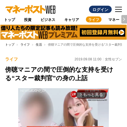
ログイン
トップ
投資
ビジネス
キャリア
ライフ
マネー
トップ
ライフ
生活
傍聴マニアの間で圧倒的な支持を受ける“スター裁判官”
ライフ
2019.09.08 11:00
女性セブン
傍聴マニアの間で圧倒的な支持を受け
る“スター裁判官”の身の上話
もっと見る
arrow_forward_ios