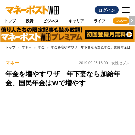
ログイン
トップ
投資
ビジネス
キャリア
ライフ
マネー
トップ
マネー
年金
年金を増やすワザ 年下妻なら加給年金、国民年金はW
マネー
2019.09.25 16:00
女性セブン
年金を増やすワザ 年下妻なら加給年
金、国民年金はWで増やす
Loaded
:
100.00%
/
Unmute