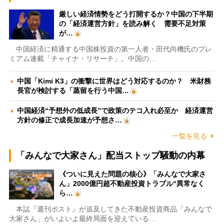
厳しい経済情勢をどう打開するか？中国の下半期
の「経済運営方針」を読み解く 需要不足対策
が…
中国経済に精通する中国株投資の第一人者・田代尚機氏のプレ
ミアム連載「チャイナ・リサーチ」。中国の…
中国「Kimi K3」の衝撃に世界はどう対応するのか？ 米財務
長官が検討する「蒸留を行う中国…
中国経済“予想外の低成長”で政策のテコ入れ必至か 経済運営
方針の修正で成長加速が予想さ…
一覧を見る
「みんなで大家さん」配当ストップ騒動の内幕
《ついに見えた問題の核心》「みんなで大家さ
ん」2000億円超不動産投資トラブル“異常なく
ら…
本誌『週刊ポスト』が追及してきた不動産投資商品「みんなで
大家さん」がいよいよ最終局面を迎えている…