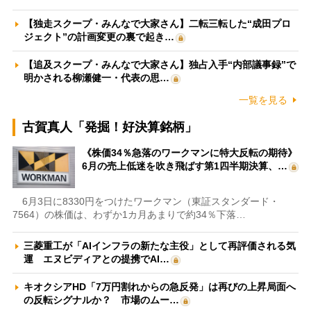
【独走スクープ・みんなで大家さん】二転三転した“成田プロ
ジェクト”の計画変更の裏で起き…
【追及スクープ・みんなで大家さん】独占入手“内部議事録”で
明かされる柳瀬健一・代表の思…
一覧を見る
古賀真人「発掘！好決算銘柄」
《株価34％急落のワークマンに特大反転の期待》
6月の売上低迷を吹き飛ばす第1四半期決算、…
6月3日に8330円をつけたワークマン（東証スタンダード・
7564）の株価は、わずか1カ月あまりで約34％下落…
三菱重工が「AIインフラの新たな主役」として再評価される気
運 エヌビディアとの提携でAI…
キオクシアHD「7万円割れからの急反発」は再びの上昇局面へ
の反転シグナルか？ 市場のムー…