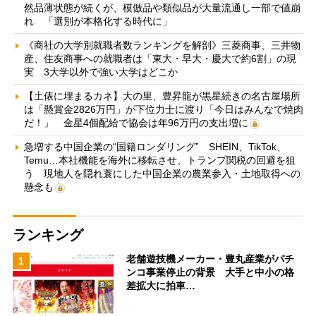
然品薄状態が続くが、模倣品や類似品が大量流通し一部で値崩
れ 「選別が本格化する時代に」
《商社の大学別就職者数ランキングを解剖》三菱商事、三井物
産、住友商事への就職者は「東大・早大・慶大で約6割」の現
実 3大学以外で強い大学はどこか
【土俵に埋まるカネ】大の里、豊昇龍が黒星続きの名古屋場所
は「懸賞金2826万円」が下位力士に渡り「今日はみんなで焼肉
だ！」 金星4個配給で協会は年96万円の支出増に
急増する中国企業の“国籍ロンダリング” SHEIN、TikTok、
Temu…本社機能を海外に移転させ、トランプ関税の回避を狙
う 現地人を隠れ蓑にした中国企業の農業参入・土地取得への
懸念も
ランキング
老舗遊技機メーカー・豊丸産業がパチ
1
ンコ事業停止の背景 大手と中小の格
差拡大に拍車…