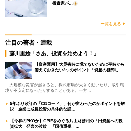
投資家が…
一覧を見る
注目の著者・連載
藤川里絵「さあ、投資を始めよう！」
【資産運用】大災害時に慌てないために平時から
備えておきたい3つのポイント「資産の棚卸し…
大規模な災害が起きると、株式市場が大きく動いたり、取引環
境が不安定になったりすることがある。一方…
5年ぶり改訂の「CGコード」、何が変わったのかポイントを解
説 企業に成長投資の具体的な説…
【令和のPKOか】GPIFをめぐる片山財務相の「円資産への投
資拡大」発言の波紋 「国債重視」…