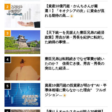
【資産10億円超・かんちさんが厳
2
選！】「キオクシアの次」に資金が流
れる期待の高…
【天下統一を見据えた豊臣兄弟の経済
3
政策】秀吉が弟・秀長を紀伊に転封し
た納得の事情…
豊臣兄弟は転戦続きでなぜ軍費が続い
4
たのか？ 信長亡き後、秀吉・秀長の
突出した経済…
資産10億円超の投資家が明かす“AI・半
5
導体相場に乗らなかった理由” フルポ
ジション…
【億り人オールスターが狙う20銘柄】