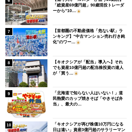
6
「総資産69億円超」90歳現役トレーダ
ーから“10…
【首都圏の不動産価格「危ない駅」ラ
7
ンキング】“中古マンション売れ行き鈍
化”のワー…
【キオクシアが「配当」導入へ】それ
8
でも資産10億円超の配当株投資の達人
が「買う…
「北海道で知らない人はいない！」道
9
民熱愛のカップ焼きそば「やきそば弁
当」、最大の…
「キオクシアが再び株価10万円になる
10
日は遠い」資産3億円超のサラリーマン