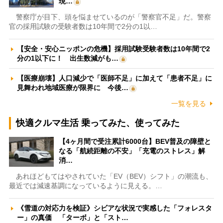
現…
警察庁が目下、頭を悩ませているのが「警察官不足」だ。警察
官の採用試験の受験者数は10年間で2分の1以…
【安全・安心ニッポンの危機】採用試験受験者数は10年間で2
分の1以下に！ 出生数減がも…
【医療崩壊】人口減少で「医師不足」に加えて「患者不足」に
見舞われ地域医療が限界に 今後…
一覧を見る
快適クルマ生活 乗ってみた、使ってみた
【4ヶ月間で受注累計6000台】BEV普及の障壁と
なる「航続距離の不安」「充電のストレス」解
消…
あれほどもてはやされていた「EV（BEV）シフト」の潮流も、
最近では減速基調になっているように見える。…
《雪道の対応力を検証》シビアな状況で実感した「フォレスタ
ー」の真価 「ターボ」と「スト…