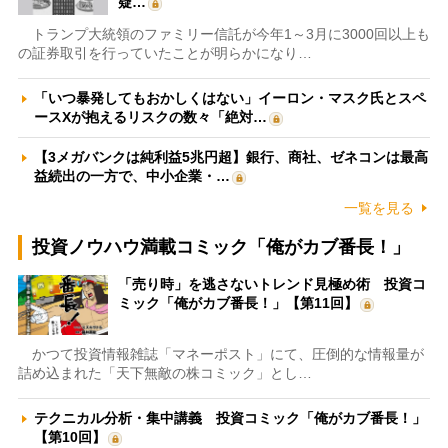
疑…
トランプ大統領のファミリー信託が今年1～3月に3000回以上も
の証券取引を行っていたことが明らかになり…
「いつ暴発してもおかしくはない」イーロン・マスク氏とスペ
ースXが抱えるリスクの数々「絶対…
【3メガバンクは純利益5兆円超】銀行、商社、ゼネコンは最高
益続出の一方で、中小企業・…
一覧を見る
投資ノウハウ満載コミック「俺がカブ番長！」
「売り時」を逃さないトレンド見極め術 投資コ
ミック「俺がカブ番長！」【第11回】
かつて投資情報雑誌「マネーポスト」にて、圧倒的な情報量が
詰め込まれた「天下無敵の株コミック」とし…
テクニカル分析・集中講義 投資コミック「俺がカブ番長！」
【第10回】