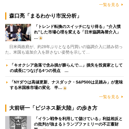
一覧を見る
森口亮「まるわかり市況分析」
「トレンド転換のスイッチになり得る」“介入慣
れ”した市場心理を変える「日米協調為替介入」
…
日米両政府が、約28年ぶりとなる円買いの協調介入に踏み切っ
た。米国も追加介入を辞さない姿勢を示して…
「キオクシア急落で含み損が膨らんで…」損失を投資家として
の成長につなげる4つの視点 …
「NYダウは高値更新、ナスダック・S&P500は足踏み」が意味
する米国株市場の変化 半…
一覧を見る
大前研一「ビジネス新大陸」の歩き方
「イラン戦争を利用して儲けている」利益相反と
の批判が強まるトランプファミリーの不正蓄財