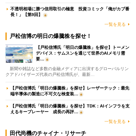
不透明相場に勝つ信用取引の極意 投資コミック「俺がカブ番
長！」【第9回】
一覧を見る
戸松信博の明日の爆騰株を探せ！
【戸松信博氏「明日の爆騰株」を探せ】トーメン
デバイス：サムスンを通じて世界のAIメモリ需
要…
新聞や雑誌など多数の金融メディアに出演するグローバルリン
クアドバイザーズ代表の戸松信博氏が、最新…
【戸松信博氏「明日の爆騰株」を探せ】レーザーテック：最先
端半導体の製造に不可欠な検査装…
【戸松信博氏「明日の爆騰株」を探せ】TDK：AIインフラを支
えるキープレーヤー 成長の再評…
一覧を見る
田代尚機のチャイナ・リサーチ