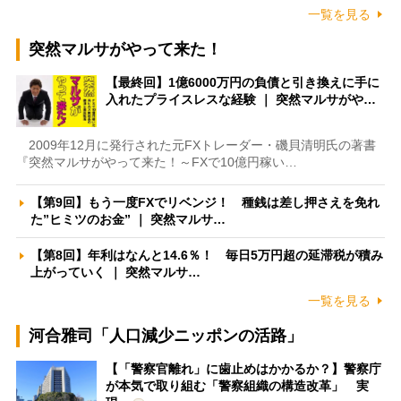
一覧を見る
突然マルサがやって来た！
【最終回】1億6000万円の負債と引き換えに手に
入れたプライスレスな経験 ｜ 突然マルサがや…
2009年12月に発行された元FXトレーダー・磯貝清明氏の著書
『突然マルサがやって来た！～FXで10億円稼い…
【第9回】もう一度FXでリベンジ！ 種銭は差し押さえを免れ
た”ヒミツのお金” ｜ 突然マルサ…
【第8回】年利はなんと14.6％！ 毎日5万円超の延滞税が積み
上がっていく ｜ 突然マルサ…
一覧を見る
河合雅司「人口減少ニッポンの活路」
【「警察官離れ」に歯止めはかかるか？】警察庁
が本気で取り組む「警察組織の構造改革」 実