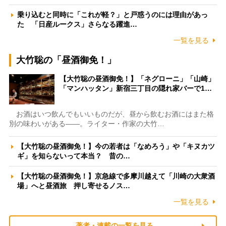
乗り込むと同時に「これが軽？」と戸惑うのには理由があっ
た 「日産ルークス」さらなる躍進…
一覧を見る
大竹聡の「昼酒御免！」
【大竹聡の昼酒御免！】「ネグローニ」「山崎」
「マンハッタン」新宿三丁目の隠れ家バーで1…
お酒はいつ飲んでもいいものだが、昼から飲むお酒にはまた格
別の味わいがある――。ライター・作家の大竹…
【大竹聡の昼酒御免！】今の若者は「なめろう」や「キヌカツ
ギ」を知らないって本当？ 昔の…
【大竹聡の昼酒御免！】京急線で多摩川越えて「川崎の大衆酒
場」へと昼酒旅 押し寄せるノス…
一覧を見る
著者・連載の一覧を見る