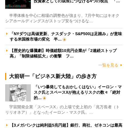
投資家としての成長につなげる4つの視点 「…
半導体株を中心に相場の調整色が強まり、7月中旬にはキオク
シアホールディングスがストップ安をつけるな…
「NYダウは高値更新、ナスダック・S&P500は足踏み」が意味
する米国株市場の変化 半…
【歴史的な爆騰劇】時価総額10兆円企業が「2連続ストップ
高」「制限値幅拡大」の衝撃 フ…
一覧を見る
大前研一「ビジネス新大陸」の歩き方
「いつ暴発してもおかしくはない」イーロン・マ
スク氏とスペースXが抱えるリスクの数々「絶対
的…
宇宙開発企業「スペースX」の上場で史上初の「兆万長者（ト
リリオネア）」となったイーロン・マスク氏。…
【3メガバンクは純利益5兆円超】銀行、商社、ゼネコンは最高