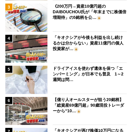
《200万円→資産10億円超の
3
DAIBOUCHOU氏が「年末までに株価倍
増期待」の5銘柄を公…
「キオクシアが今後も利益を出し続け
4
るかは分からない」資産11億円の個人
投資家が…
ドライアイスを使わず遺体を保つ「エ
5
ンバーミング」が日本でも普及 1～2
週間は問…
【億り人オールスターが狙う20銘柄】
6
「総資産69億円超」90歳現役トレーダ
ーから“10…
「キオクシアが再び株価10万円になる
7