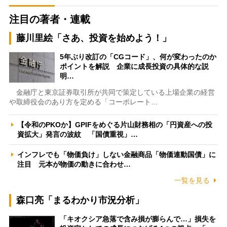
注目の著者・連載
藤川里絵「さあ、投資を始めよう！」
5年ぶり改訂の「CGコード」、何が変わったのか
ポイントを解説 企業に成長投資の具体的な説
明…
金融庁と東京証券取引所が共同で策定している上場企業の経営
や取締役会のあり方を定める「コーポレート…
【令和のPKOか】GPIFをめぐる片山財務相の「円資産への投
資拡大」発言の波紋 「国債重視」…
インフレでも「物価負け」しない金融商品「物価連動国債」に
注目 元本が物価の動きに合わせ…
一覧を見る
森口亮「まるわかり市況分析」
「キオクシア急落で含み損が膨らんで…」損失を