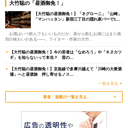
大竹聡の「昼酒御免！」
【大竹聡の昼酒御免！】「ネグローニ」「山崎」
「マンハッタン」新宿三丁目の隠れ家バーで1…
お酒はいつ飲んでもいいものだが、昼から飲むお酒にはまた格
別の味わいがある――。ライター・作家の大竹…
【大竹聡の昼酒御免！】今の若者は「なめろう」や「キヌカツ
ギ」を知らないって本当？ 昔の…
【大竹聡の昼酒御免！】京急線で多摩川越えて「川崎の大衆酒
場」へと昼酒旅 押し寄せるノス…
一覧を見る
著者・連載の一覧を見る