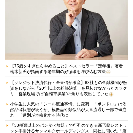
【75歳をすぎたらやめること】ベストセラー『定年後』著者・
楠木新氏が指南する老年期の好循環を呼び込む方法
【クレジット決済代行・全東信が破産】63社もの金融機関が融
資をしながら「20年以上の粉飾決算」を見抜けなかったカラク
リ 営業現場では“自転車操業”の焦りも表出していた
小学生に人気の「シール流通事情」に変調 「ボンドロ」は依
然品薄状態が続くが、模倣品や類似品が大量流通し一部で値崩
れ 「選別が本格化する時代に」
「30種類以上のパン食べ放題」で行列のできる新形態レストラ
ンを手掛けるサンマルクホールディングス 同社に聞いた「店