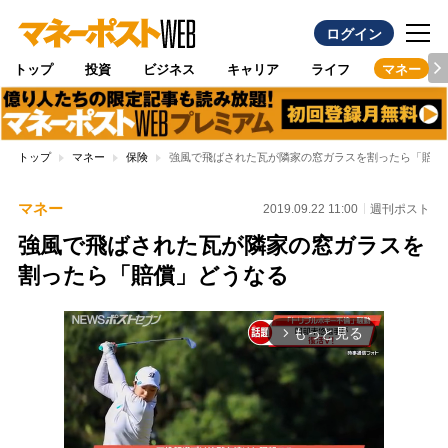
ログイン
トップ
投資
ビジネス
キャリア
ライフ
マネー
トップ
マネー
保険
強風で飛ばされた瓦が隣家の窓ガラスを割ったら「賠償
マネー
2019.09.22 11:00
週刊ポスト
強風で飛ばされた瓦が隣家の窓ガラスを
割ったら「賠償」どうなる
もっと見る
arrow_forward_ios