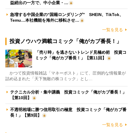
益続出の一方で、中小企業・…
急増する中国企業の“国籍ロンダリング” SHEIN、TikTok、
Temu…本社機能を海外に移転させ…
一覧を見る
投資ノウハウ満載コミック「俺がカブ番長！」
「売り時」を逃さないトレンド見極め術 投資コ
ミック「俺がカブ番長！」【第11回】
かつて投資情報雑誌「マネーポスト」にて、圧倒的な情報量が
詰め込まれた「天下無敵の株コミック」とし…
テクニカル分析・集中講義 投資コミック「俺がカブ番長！」
【第10回】
不透明相場に勝つ信用取引の極意 投資コミック「俺がカブ番
長！」【第9回】
一覧を見る