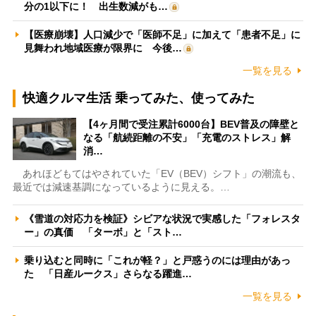
分の1以下に！ 出生数減がも…
【医療崩壊】人口減少で「医師不足」に加えて「患者不足」に
見舞われ地域医療が限界に 今後…
一覧を見る
快適クルマ生活 乗ってみた、使ってみた
【4ヶ月間で受注累計6000台】BEV普及の障壁と
なる「航続距離の不安」「充電のストレス」解
消…
あれほどもてはやされていた「EV（BEV）シフト」の潮流も、
最近では減速基調になっているように見える。…
《雪道の対応力を検証》シビアな状況で実感した「フォレスタ
ー」の真価 「ターボ」と「スト…
乗り込むと同時に「これが軽？」と戸惑うのには理由があっ
た 「日産ルークス」さらなる躍進…
一覧を見る