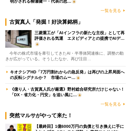
明かされる柳瀬健一・代表の思…
一覧を見る
古賀真人「発掘！好決算銘柄」
三菱重工が「AIインフラの新たな主役」として再
評価される気運 エヌビディアとの提携でAIデ…
今年の株式市場を牽引してきたAI・半導体関連株に、調整の動
きが広がっている。そうしたなか、再び注目…
キオクシアHD「7万円割れからの急反発」は再びの上昇局面へ
の反転シグナルか？ 市場のムー…
《億り人・古賀真人氏が厳選》野村総合研究所だけじゃない！
「DX・省力化・円安」を追い風に…
一覧を見る
突然マルサがやって来た！
【最終回】1億6000万円の負債と引き換えに手に