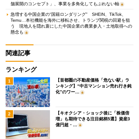
舗展開のコンセプト」、事業を多角化してもぶれない軸
急増する中国企業の“国籍ロンダリング” SHEIN、TikTok、
Temu…本社機能を海外に移転させ、トランプ関税の回避を狙
う 現地人を隠れ蓑にした中国企業の農業参入・土地取得への
懸念も
関連記事
ランキング
【首都圏の不動産価格「危ない駅」ラ
1
ンキング】“中古マンション売れ行き鈍
化”のワー…
【キオクシア・ショック後に「株価倍
2
増」も期待できる注目銘柄5選】資産3
億円超・…