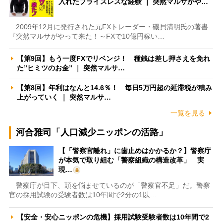
入れたプライスレスな経験 ｜ 突然マルサがや…
2009年12月に発行された元FXトレーダー・磯貝清明氏の著書
『突然マルサがやって来た！～FXで10億円稼い…
【第9回】もう一度FXでリベンジ！ 種銭は差し押さえを免れ
た”ヒミツのお金” ｜ 突然マルサ…
【第8回】年利はなんと14.6％！ 毎日5万円超の延滞税が積み
上がっていく ｜ 突然マルサ…
一覧を見る
河合雅司「人口減少ニッポンの活路」
【「警察官離れ」に歯止めはかかるか？】警察庁
が本気で取り組む「警察組織の構造改革」 実
現…
警察庁が目下、頭を悩ませているのが「警察官不足」だ。警察
官の採用試験の受験者数は10年間で2分の1以…
【安全・安心ニッポンの危機】採用試験受験者数は10年間で2