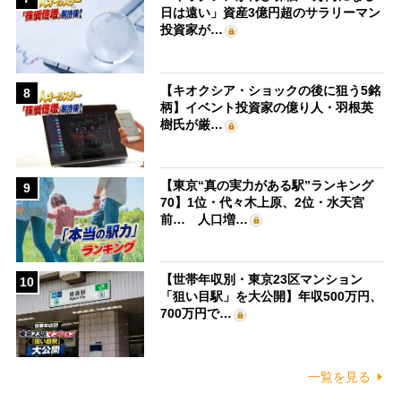
日は遠い」資産3億円超のサラリーマン
投資家が…
【キオクシア・ショックの後に狙う5銘
8
柄】イベント投資家の億り人・羽根英
樹氏が厳…
【東京“真の実力がある駅”ランキング
9
70】1位・代々木上原、2位・水天宮
前… 人口増…
【世帯年収別・東京23区マンション
10
「狙い目駅」を大公開】年収500万円、
700万円で…
一覧を見る