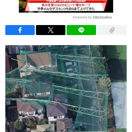
Powered by 
GliaStudios
Mute