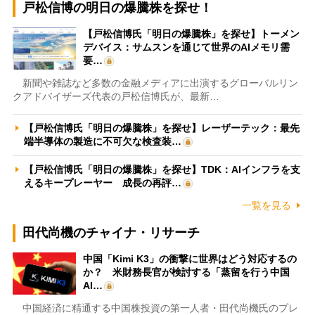
戸松信博の明日の爆騰株を探せ！
【戸松信博氏「明日の爆騰株」を探せ】トーメン
デバイス：サムスンを通じて世界のAIメモリ需
要…
新聞や雑誌など多数の金融メディアに出演するグローバルリン
クアドバイザーズ代表の戸松信博氏が、最新…
【戸松信博氏「明日の爆騰株」を探せ】レーザーテック：最先
端半導体の製造に不可欠な検査装…
【戸松信博氏「明日の爆騰株」を探せ】TDK：AIインフラを支
えるキープレーヤー 成長の再評…
一覧を見る
田代尚機のチャイナ・リサーチ
中国「Kimi K3」の衝撃に世界はどう対応するの
か？ 米財務長官が検討する「蒸留を行う中国
AI…
中国経済に精通する中国株投資の第一人者・田代尚機氏のプレ