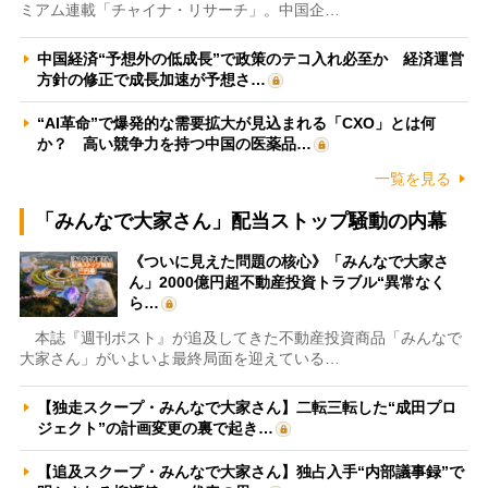
ミアム連載「チャイナ・リサーチ」。中国企…
中国経済“予想外の低成長”で政策のテコ入れ必至か 経済運営
方針の修正で成長加速が予想さ…
“AI革命”で爆発的な需要拡大が見込まれる「CXO」とは何
か？ 高い競争力を持つ中国の医薬品…
一覧を見る
「みんなで大家さん」配当ストップ騒動の内幕
《ついに見えた問題の核心》「みんなで大家さ
ん」2000億円超不動産投資トラブル“異常なく
ら…
本誌『週刊ポスト』が追及してきた不動産投資商品「みんなで
大家さん」がいよいよ最終局面を迎えている…
【独走スクープ・みんなで大家さん】二転三転した“成田プロ
ジェクト”の計画変更の裏で起き…
【追及スクープ・みんなで大家さん】独占入手“内部議事録”で