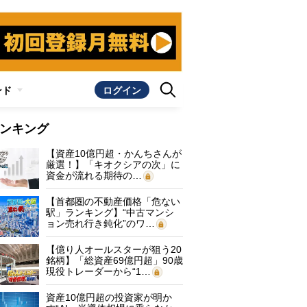
ンド
ログイン
ンキング
【資産10億円超・かんちさんが
厳選！】「キオクシアの次」に
資金が流れる期待の…
【首都圏の不動産価格「危ない
駅」ランキング】“中古マンシ
ョン売れ行き鈍化”のワ…
【億り人オールスターが狙う20
銘柄】「総資産69億円超」90歳
現役トレーダーから“1…
資産10億円超の投資家が明か