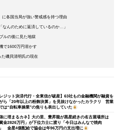
」に各国当局が強い警戒感を持つ理由
え「なんのために返済しているのか…」
バブルの後に見た地獄
で1600万円溶かす
った磯貝清明氏の現在
レジット決済代行・全東信が破産】63社もの金融機関が融資を
がら「20年以上の粉飾決算」を見抜けなかったカラクリ 営業
では“自転車操業”の焦りも表出していた
俵に埋まるカネ】大の里、豊昇龍が黒星続きの名古屋場所は
賞金2826万円」が下位力士に渡り「今日はみんなで焼肉
」 金星4個配給で協会は年96万円の支出増に