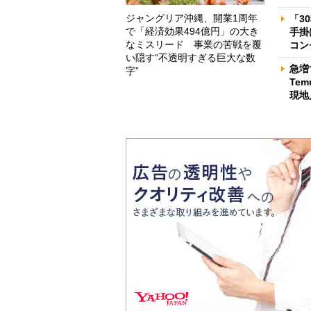
ジャングリア沖縄、開業1周年
「3
で「経済効果494億円」の大き
手掛
なミスリード 事業の苦戦を覆
コン
い隠す“不透明すぎる巨大な数
急増
字”
Te
現地