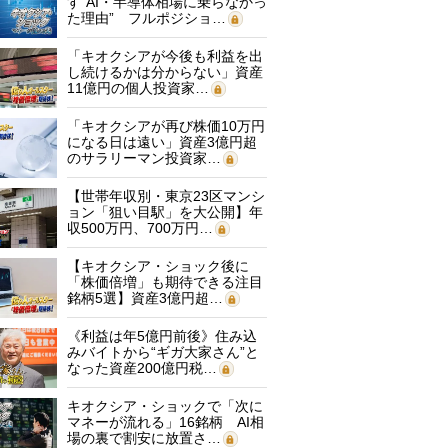
す“AI・半導体相場に乗らなかっ
た理由” フルポジショ…
「キオクシアが今後も利益を出
し続けるかは分からない」資産
11億円の個人投資家…
「キオクシアが再び株価10万円
になる日は遠い」資産3億円超
のサラリーマン投資家…
【世帯年収別・東京23区マンシ
ョン「狙い目駅」を大公開】年
収500万円、700万円…
【キオクシア・ショック後に
「株価倍増」も期待できる注目
銘柄5選】資産3億円超…
《利益は年5億円前後》住み込
みバイトから“ギガ大家さん”と
なった資産200億円税…
キオクシア・ショックで「次に
マネーが流れる」16銘柄 AI相
場の裏で割安に放置さ…