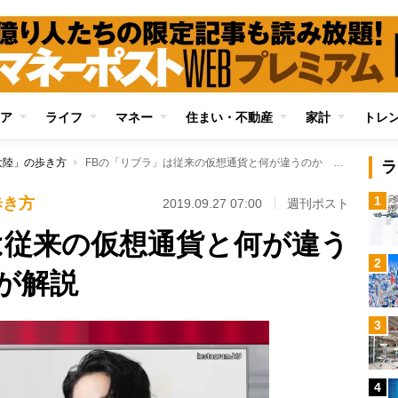
ア
ライフ
マネー
住まい・不動産
家計
トレ
大陸」の歩き方
FBの「リブラ」は従来の仮想通貨と何が違うのか 大前研一氏が解説
ラ
1
歩き方
2019.09.27 07:00
週刊ポスト
は従来の仮想通貨と何が違う
2
が解説
3
4