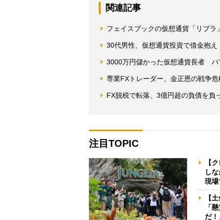
関連記事
フェイスブックの仮想通貨「リブラ
30代男性、仮想通貨投資で借金抱
3000万円儲かった仮想通貨長者 
専業FXトレーダー、金正恩の戦争危機
FX脱税で転落、3億円超の負債を負
注目TOPIC
【ク
しな
現場
【土
「懸
だ！