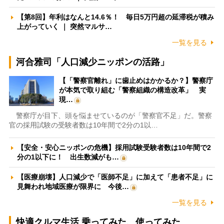
【第8回】年利はなんと14.6％！ 毎日5万円超の延滞税が積み
上がっていく ｜ 突然マルサ…
一覧を見る
河合雅司「人口減少ニッポンの活路」
【「警察官離れ」に歯止めはかかるか？】警察庁
が本気で取り組む「警察組織の構造改革」 実
現…
警察庁が目下、頭を悩ませているのが「警察官不足」だ。警察
官の採用試験の受験者数は10年間で2分の1以…
【安全・安心ニッポンの危機】採用試験受験者数は10年間で2
分の1以下に！ 出生数減がも…
【医療崩壊】人口減少で「医師不足」に加えて「患者不足」に
見舞われ地域医療が限界に 今後…
一覧を見る
快適クルマ生活 乗ってみた、使ってみた