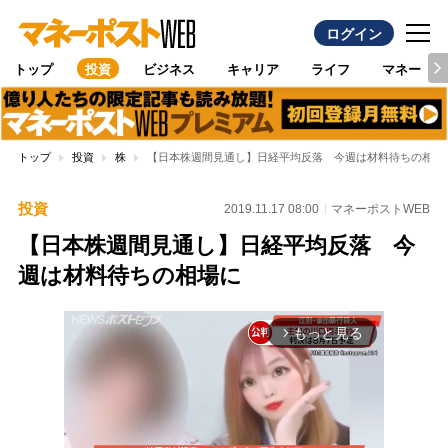
ログイン
トップ
投資
ビジネス
キャリア
ライフ
マネー
トップ
投資
株
【日本株週間見通し】日経平均反落 今週は材料待ちの相場
投資
2019.11.17 08:00
マネーポストWEB
【日本株週間見通し】日経平均反落 今
週は材料待ちの相場に
もっと見る
arrow_forward_ios