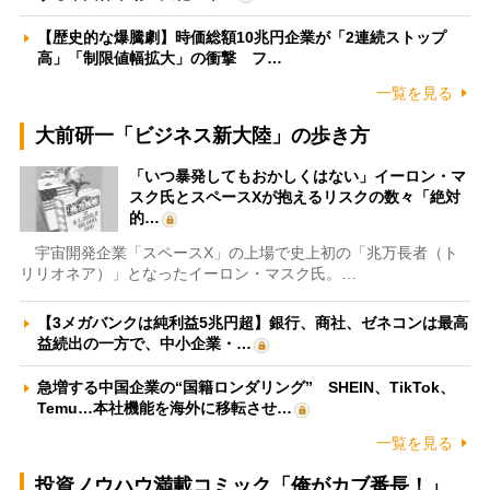
【歴史的な爆騰劇】時価総額10兆円企業が「2連続ストップ
高」「制限値幅拡大」の衝撃 フ…
一覧を見る
大前研一「ビジネス新大陸」の歩き方
「いつ暴発してもおかしくはない」イーロン・マ
スク氏とスペースXが抱えるリスクの数々「絶対
的…
宇宙開発企業「スペースX」の上場で史上初の「兆万長者（ト
リリオネア）」となったイーロン・マスク氏。…
【3メガバンクは純利益5兆円超】銀行、商社、ゼネコンは最高
益続出の一方で、中小企業・…
急増する中国企業の“国籍ロンダリング” SHEIN、TikTok、
Temu…本社機能を海外に移転させ…
一覧を見る
投資ノウハウ満載コミック「俺がカブ番長！」