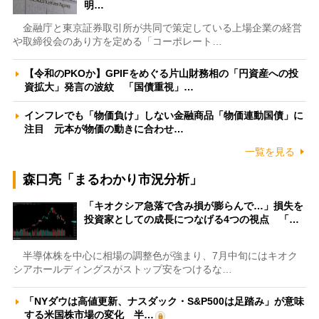
明…
金融庁と東京証券取引所が共同で策定している上場企業の経営
や取締役会のあり方を定める「コーポレート…
【令和のPKOか】GPIFをめぐる片山財務相の「円資産への投
資拡大」発言の波紋 「国債重視」…
インフレでも「物価負け」しない金融商品「物価連動国債」に
注目 元本が物価の動きに合わせ…
一覧を見る
森口亮「まるわかり市況分析」
「キオクシア急落で含み損が膨らんで…」損失を
投資家としての成長につなげる4つの視点 「…
半導体株を中心に相場の調整色が強まり、7月中旬にはキオク
シアホールディングスがストップ安をつけるな…
「NYダウは高値更新、ナスダック・S&P500は足踏み」が意味
する米国株市場の変化 半…