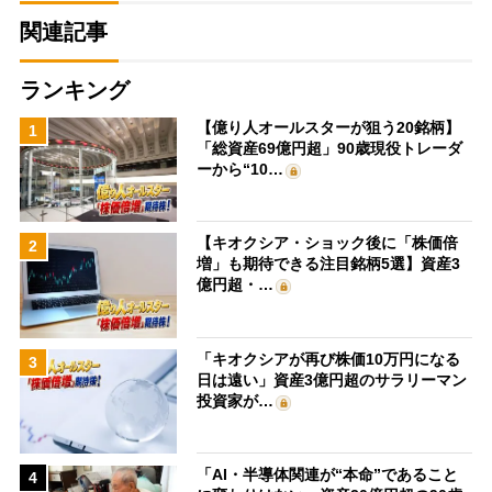
関連記事
ランキング
【億り人オールスターが狙う20銘柄】
1
「総資産69億円超」90歳現役トレーダ
ーから“10…
【キオクシア・ショック後に「株価倍
2
増」も期待できる注目銘柄5選】資産3
億円超・…
「キオクシアが再び株価10万円になる
3
日は遠い」資産3億円超のサラリーマン
投資家が…
「AI・半導体関連が“本命”であること
4