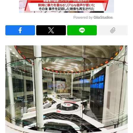
Powered by 
GliaStudios
Mute