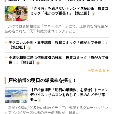
「売り時」を逃さないトレンド見極め術 投資コ
ミック「俺がカブ番長！」【第11回】
かつて投資情報雑誌「マネーポスト」にて、圧倒的な情報量が
詰め込まれた「天下無敵の株コミック」とし…
テクニカル分析・集中講義 投資コミック「俺がカブ番長！」
【第10回】
不透明相場に勝つ信用取引の極意 投資コミック「俺がカブ番
長！」【第9回】
一覧を見る
戸松信博の明日の爆騰株を探せ！
【戸松信博氏「明日の爆騰株」を探せ】トーメン
デバイス：サムスンを通じて世界のAIメモリ需
要…
新聞や雑誌など多数の金融メディアに出演するグローバルリン
クアドバイザーズ代表の戸松信博氏が、最新…