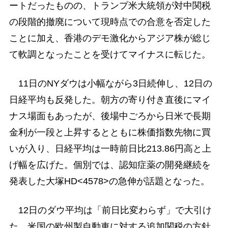
ートだったものの、トランプ米大統領が対中関税
の段階的撤廃について現時点での合意を否定した
ことに加え、香港のデモ激化からアジア株が総じ
て軟調となったことを受けてマイナスに転じた。
11日のNYダウは小幅ながら3日続伸し、12日の
日経平均も反発した。朝方の寄り付き直後にマイ
ナス場面もあったが、後場中ごろから日米で長期
金利が一段と上昇するとともに株価指数先物に買
いが入り、日経平均は一時前日比213.86円高と上
げ幅を広げた。個別では、認知症薬の開発継続を
発表した大塚HD<4578>の急伸が話題となった。
12日のダウ平均は「前日比変わらず」で大引け
た。米国の欧州製自動車に対する追加関税の方針