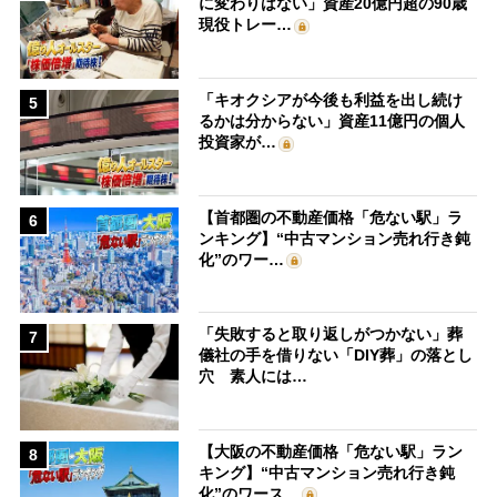
に変わりはない」資産20億円超の90歳
現役トレー…
「キオクシアが今後も利益を出し続け
5
るかは分からない」資産11億円の個人
投資家が…
【首都圏の不動産価格「危ない駅」ラ
6
ンキング】“中古マンション売れ行き鈍
化”のワー…
「失敗すると取り返しがつかない」葬
7
儀社の手を借りない「DIY葬」の落とし
穴 素人には…
【大阪の不動産価格「危ない駅」ラン
8
キング】“中古マンション売れ行き鈍
化”のワース…