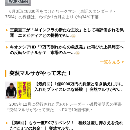
6月3日に8330円をつけたワークマン（東証スタンダード・
7564）の株価は、わずか1カ月あまりで約34％下落…
三菱重工が「AIインフラの新たな主役」として再評価される気
運 エヌビディアとの提携でAI…
キオクシアHD「7万円割れからの急反発」は再びの上昇局面へ
の反転シグナルか？ 市場のムー…
一覧を見る
突然マルサがやって来た！
【最終回】1億6000万円の負債と引き換えに手に
入れたプライスレスな経験 ｜ 突然マルサがや…
2009年12月に発行された元FXトレーダー・磯貝清明氏の著書
『突然マルサがやって来た！～FXで10億円稼い…
【第9回】もう一度FXでリベンジ！ 種銭は差し押さえを免れ
た”ヒミツのお金” ｜ 突然マルサ…