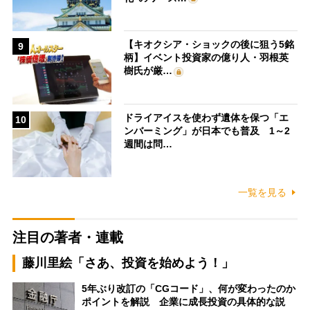
【キオクシア・ショックの後に狙う5銘
9
柄】イベント投資家の億り人・羽根英
樹氏が厳…
ドライアイスを使わず遺体を保つ「エ
10
ンバーミング」が日本でも普及 1～2
週間は問…
一覧を見る
注目の著者・連載
藤川里絵「さあ、投資を始めよう！」
5年ぶり改訂の「CGコード」、何が変わったのか
ポイントを解説 企業に成長投資の具体的な説