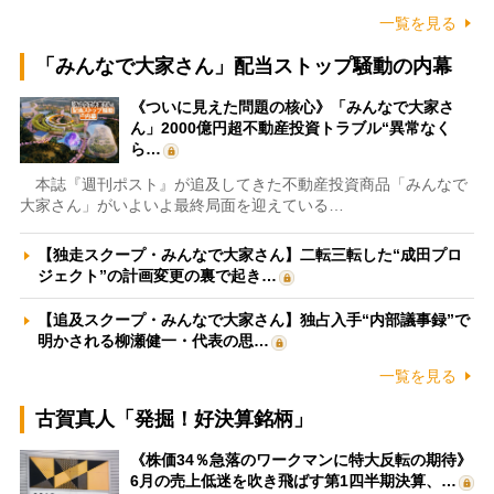
一覧を見る
「みんなで大家さん」配当ストップ騒動の内幕
《ついに見えた問題の核心》「みんなで大家さ
ん」2000億円超不動産投資トラブル“異常なく
ら…
本誌『週刊ポスト』が追及してきた不動産投資商品「みんなで
大家さん」がいよいよ最終局面を迎えている…
【独走スクープ・みんなで大家さん】二転三転した“成田プロ
ジェクト”の計画変更の裏で起き…
【追及スクープ・みんなで大家さん】独占入手“内部議事録”で
明かされる柳瀬健一・代表の思…
一覧を見る
古賀真人「発掘！好決算銘柄」
《株価34％急落のワークマンに特大反転の期待》
6月の売上低迷を吹き飛ばす第1四半期決算、…