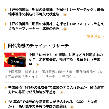
【戸松信博氏「明日の爆騰株」を探せ】レーザーテック：最先
端半導体の製造に不可欠な検査装…
【戸松信博氏「明日の爆騰株」を探せ】TDK：AIインフラを支
えるキープレーヤー 成長の再評…
一覧を見る
田代尚機のチャイナ・リサーチ
中国「Kimi K3」の衝撃に世界はどう対応するの
か？ 米財務長官が検討する「蒸留を行う中国
AI…
中国経済に精通する中国株投資の第一人者・田代尚機氏のプレ
ミアム連載「チャイナ・リサーチ」。中国企…
中国経済“予想外の低成長”で政策のテコ入れ必至か 経済運営
方針の修正で成長加速が予想さ…
“AI革命”で爆発的な需要拡大が見込まれる「CXO」とは何
か？ 高い競争力を持つ中国の医薬品…