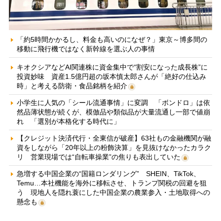
「約5時間かかるし、料金も高いのになぜ？」東京～博多間の
移動に飛行機ではなく新幹線を選ぶ人の事情
キオクシアなどAI関連株に資金集中で“割安になった成長株”に
投資妙味 資産1.5億円超の坂本慎太郎さんが「絶好の仕込み
時」と考える防衛・食品銘柄を紹介
小学生に人気の「シール流通事情」に変調 「ボンドロ」は依
然品薄状態が続くが、模倣品や類似品が大量流通し一部で値崩
れ 「選別が本格化する時代に」
【クレジット決済代行・全東信が破産】63社もの金融機関が融
資をしながら「20年以上の粉飾決算」を見抜けなかったカラク
リ 営業現場では“自転車操業”の焦りも表出していた
急増する中国企業の“国籍ロンダリング” SHEIN、TikTok、
Temu…本社機能を海外に移転させ、トランプ関税の回避を狙
う 現地人を隠れ蓑にした中国企業の農業参入・土地取得への
懸念も