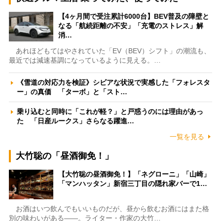
【4ヶ月間で受注累計6000台】BEV普及の障壁と
なる「航続距離の不安」「充電のストレス」解
消…
あれほどもてはやされていた「EV（BEV）シフト」の潮流も、
最近では減速基調になっているように見える。…
《雪道の対応力を検証》シビアな状況で実感した「フォレスタ
ー」の真価 「ターボ」と「スト…
乗り込むと同時に「これが軽？」と戸惑うのには理由があっ
た 「日産ルークス」さらなる躍進…
一覧を見る
大竹聡の「昼酒御免！」
【大竹聡の昼酒御免！】「ネグローニ」「山崎」
「マンハッタン」新宿三丁目の隠れ家バーで1…
お酒はいつ飲んでもいいものだが、昼から飲むお酒にはまた格
別の味わいがある――。ライター・作家の大竹…