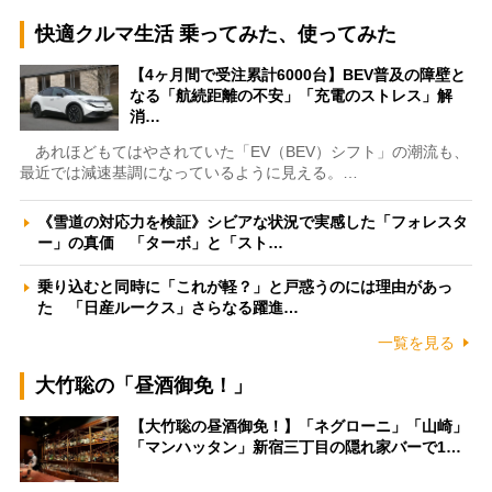
快適クルマ生活 乗ってみた、使ってみた
【4ヶ月間で受注累計6000台】BEV普及の障壁と
なる「航続距離の不安」「充電のストレス」解
消…
あれほどもてはやされていた「EV（BEV）シフト」の潮流も、
最近では減速基調になっているように見える。…
《雪道の対応力を検証》シビアな状況で実感した「フォレスタ
ー」の真価 「ターボ」と「スト…
乗り込むと同時に「これが軽？」と戸惑うのには理由があっ
た 「日産ルークス」さらなる躍進…
一覧を見る
大竹聡の「昼酒御免！」
【大竹聡の昼酒御免！】「ネグローニ」「山崎」
「マンハッタン」新宿三丁目の隠れ家バーで1…