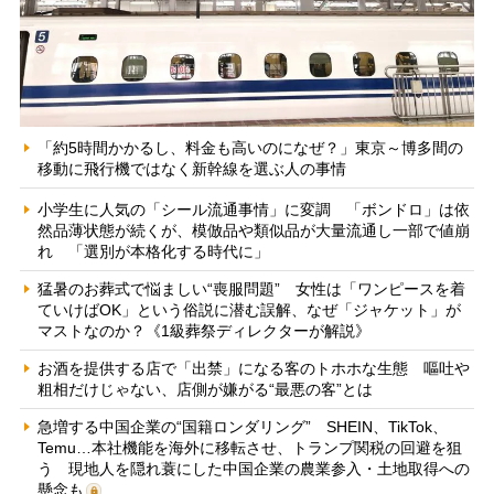
「約5時間かかるし、料金も高いのになぜ？」東京～博多間の
移動に飛行機ではなく新幹線を選ぶ人の事情
小学生に人気の「シール流通事情」に変調 「ボンドロ」は依
然品薄状態が続くが、模倣品や類似品が大量流通し一部で値崩
れ 「選別が本格化する時代に」
猛暑のお葬式で悩ましい“喪服問題” 女性は「ワンピースを着
ていけばOK」という俗説に潜む誤解、なぜ「ジャケット」が
マストなのか？《1級葬祭ディレクターが解説》
お酒を提供する店で「出禁」になる客のトホホな生態 嘔吐や
粗相だけじゃない、店側が嫌がる“最悪の客”とは
急増する中国企業の“国籍ロンダリング” SHEIN、TikTok、
Temu…本社機能を海外に移転させ、トランプ関税の回避を狙
う 現地人を隠れ蓑にした中国企業の農業参入・土地取得への
懸念も