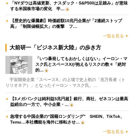
「NYダウは高値更新、ナスダック・S&P500は足踏み」が意味
する米国株市場の変化 半…
【歴史的な爆騰劇】時価総額10兆円企業が「2連続ストップ
高」「制限値幅拡大」の衝撃 フ…
一覧を見る
大前研一「ビジネス新大陸」の歩き方
「いつ暴発してもおかしくはない」イーロン・マ
スク氏とスペースXが抱えるリスクの数々「絶対
的…
宇宙開発企業「スペースX」の上場で史上初の「兆万長者（ト
リリオネア）」となったイーロン・マスク氏。…
【3メガバンクは純利益5兆円超】銀行、商社、ゼネコンは最高
益続出の一方で、中小企業・…
急増する中国企業の“国籍ロンダリング” SHEIN、TikTok、
Temu…本社機能を海外に移転させ…
一覧を見る