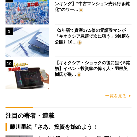
ンキング】“中古マンション売れ行き鈍
化”のワー…
《2年弱で資産17.5倍の元証券マンが
9
「キオクシア急落で次に狙う」5銘柄を
公開》10…
【キオクシア・ショックの後に狙う5銘
10
柄】イベント投資家の億り人・羽根英
樹氏が厳…
一覧を見る
注目の著者・連載
藤川里絵「さあ、投資を始めよう！」