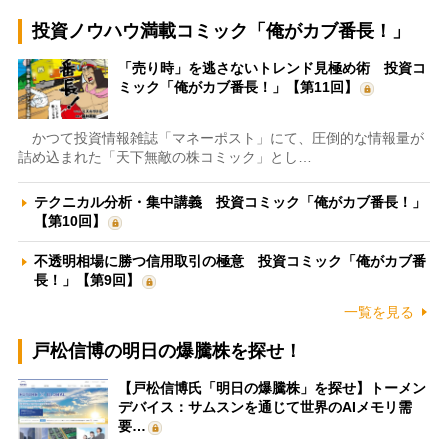
投資ノウハウ満載コミック「俺がカブ番長！」
「売り時」を逃さないトレンド見極め術 投資コ
ミック「俺がカブ番長！」【第11回】
かつて投資情報雑誌「マネーポスト」にて、圧倒的な情報量が
詰め込まれた「天下無敵の株コミック」とし…
テクニカル分析・集中講義 投資コミック「俺がカブ番長！」
【第10回】
不透明相場に勝つ信用取引の極意 投資コミック「俺がカブ番
長！」【第9回】
一覧を見る
戸松信博の明日の爆騰株を探せ！
【戸松信博氏「明日の爆騰株」を探せ】トーメン
デバイス：サムスンを通じて世界のAIメモリ需
要…