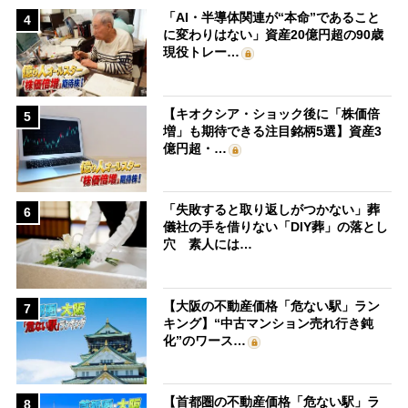
「AI・半導体関連が“本命”であること
4
に変わりはない」資産20億円超の90歳
現役トレー…
【キオクシア・ショック後に「株価倍
5
増」も期待できる注目銘柄5選】資産3
億円超・…
「失敗すると取り返しがつかない」葬
6
儀社の手を借りない「DIY葬」の落とし
穴 素人には…
【大阪の不動産価格「危ない駅」ラン
7
キング】“中古マンション売れ行き鈍
化”のワース…
【首都圏の不動産価格「危ない駅」ラ
8