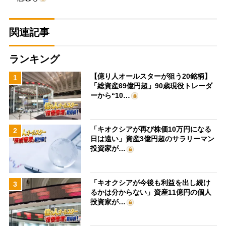
関連記事
ランキング
【億り人オールスターが狙う20銘柄】
1
「総資産69億円超」90歳現役トレーダ
ーから“10…
「キオクシアが再び株価10万円になる
2
日は遠い」資産3億円超のサラリーマン
投資家が…
「キオクシアが今後も利益を出し続け
3
るかは分からない」資産11億円の個人
投資家が…