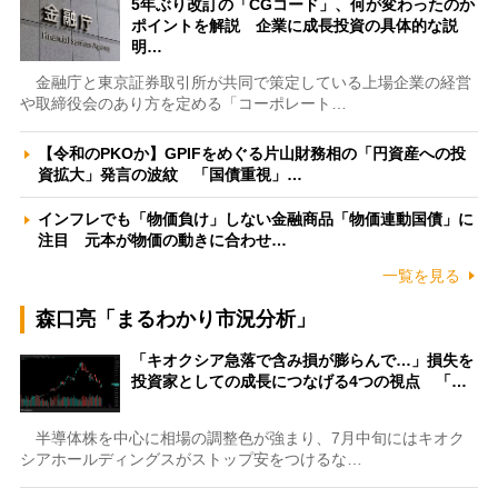
5年ぶり改訂の「CGコード」、何が変わったのか
ポイントを解説 企業に成長投資の具体的な説
明…
金融庁と東京証券取引所が共同で策定している上場企業の経営
や取締役会のあり方を定める「コーポレート…
【令和のPKOか】GPIFをめぐる片山財務相の「円資産への投
資拡大」発言の波紋 「国債重視」…
インフレでも「物価負け」しない金融商品「物価連動国債」に
注目 元本が物価の動きに合わせ…
一覧を見る
森口亮「まるわかり市況分析」
「キオクシア急落で含み損が膨らんで…」損失を
投資家としての成長につなげる4つの視点 「…
半導体株を中心に相場の調整色が強まり、7月中旬にはキオク
シアホールディングスがストップ安をつけるな…