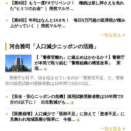
【第9回】もう一度FXでリベンジ！ 種銭は差し押さえを免れ
た”ヒミツのお金” ｜ 突然マルサ…
【第8回】年利はなんと14.6％！ 毎日5万円超の延滞税が積み
上がっていく ｜ 突然マルサ…
一覧を見る
河合雅司「人口減少ニッポンの活路」
【「警察官離れ」に歯止めはかかるか？】警察庁
が本気で取り組む「警察組織の構造改革」 実
現…
警察庁が目下、頭を悩ませているのが「警察官不足」だ。警察
官の採用試験の受験者数は10年間で2分の1以…
【安全・安心ニッポンの危機】採用試験受験者数は10年間で2
分の1以下に！ 出生数減がも…
【医療崩壊】人口減少で「医師不足」に加えて「患者不足」に
見舞われ地域医療が限界に 今後…
一覧を見る