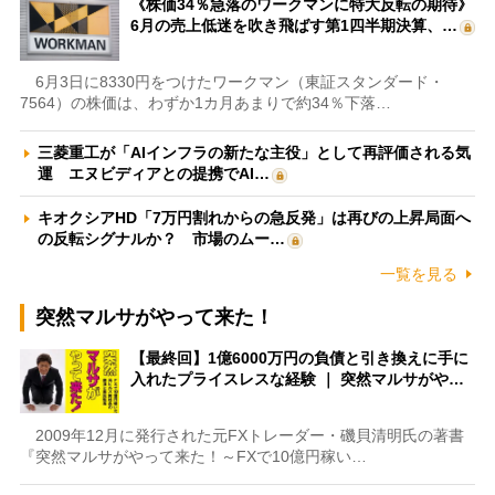
《株価34％急落のワークマンに特大反転の期待》
6月の売上低迷を吹き飛ばす第1四半期決算、…
6月3日に8330円をつけたワークマン（東証スタンダード・
7564）の株価は、わずか1カ月あまりで約34％下落…
三菱重工が「AIインフラの新たな主役」として再評価される気
運 エヌビディアとの提携でAI…
キオクシアHD「7万円割れからの急反発」は再びの上昇局面へ
の反転シグナルか？ 市場のムー…
一覧を見る
突然マルサがやって来た！
【最終回】1億6000万円の負債と引き換えに手に
入れたプライスレスな経験 ｜ 突然マルサがや…
2009年12月に発行された元FXトレーダー・磯貝清明氏の著書
『突然マルサがやって来た！～FXで10億円稼い…