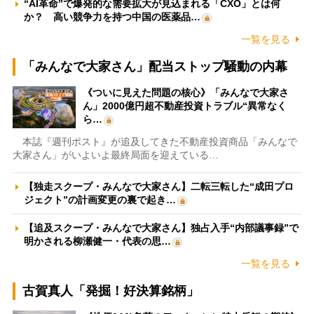
“AI革命”で爆発的な需要拡大が見込まれる「CXO」とは何
か？ 高い競争力を持つ中国の医薬品…
一覧を見る
「みんなで大家さん」配当ストップ騒動の内幕
《ついに見えた問題の核心》「みんなで大家さ
ん」2000億円超不動産投資トラブル“異常なく
ら…
本誌『週刊ポスト』が追及してきた不動産投資商品「みんなで
大家さん」がいよいよ最終局面を迎えている…
【独走スクープ・みんなで大家さん】二転三転した“成田プロ
ジェクト”の計画変更の裏で起き…
【追及スクープ・みんなで大家さん】独占入手“内部議事録”で
明かされる柳瀬健一・代表の思…
一覧を見る
古賀真人「発掘！好決算銘柄」