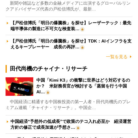
新聞や雑誌など多数の金融メディアに出演するグローバルリン
クアドバイザーズ代表の戸松信博氏が、最新…
【戸松信博氏「明日の爆騰株」を探せ】レーザーテック：最先
端半導体の製造に不可欠な検査装…
【戸松信博氏「明日の爆騰株」を探せ】TDK：AIインフラを支
えるキープレーヤー 成長の再評…
一覧を見る
田代尚機のチャイナ・リサーチ
中国「Kimi K3」の衝撃に世界はどう対応するの
か？ 米財務長官が検討する「蒸留を行う中国
AI…
中国経済に精通する中国株投資の第一人者・田代尚機氏のプレ
ミアム連載「チャイナ・リサーチ」。中国企…
中国経済“予想外の低成長”で政策のテコ入れ必至か 経済運営
方針の修正で成長加速が予想さ…