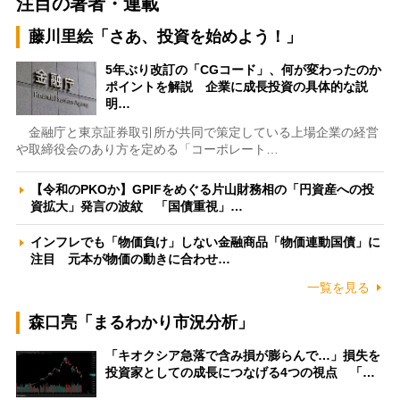
注目の著者・連載
藤川里絵「さあ、投資を始めよう！」
5年ぶり改訂の「CGコード」、何が変わったのか
ポイントを解説 企業に成長投資の具体的な説
明…
金融庁と東京証券取引所が共同で策定している上場企業の経営
や取締役会のあり方を定める「コーポレート…
【令和のPKOか】GPIFをめぐる片山財務相の「円資産への投
資拡大」発言の波紋 「国債重視」…
インフレでも「物価負け」しない金融商品「物価連動国債」に
注目 元本が物価の動きに合わせ…
一覧を見る
森口亮「まるわかり市況分析」
「キオクシア急落で含み損が膨らんで…」損失を
投資家としての成長につなげる4つの視点 「…