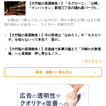
【大竹聡の昼酒御免！】「ネグローニ」「山崎」
「マンハッタン」新宿三丁目の隠れ家バーで1…
お酒はいつ飲んでもいいものだが、昼から飲むお酒にはまた格
別の味わいがある――。ライター・作家の大竹…
【大竹聡の昼酒御免！】今の若者は「なめろう」や「キヌカツ
ギ」を知らないって本当？ 昔の…
【大竹聡の昼酒御免！】京急線で多摩川越えて「川崎の大衆酒
場」へと昼酒旅 押し寄せるノス…
一覧を見る
著者・連載の一覧を見る