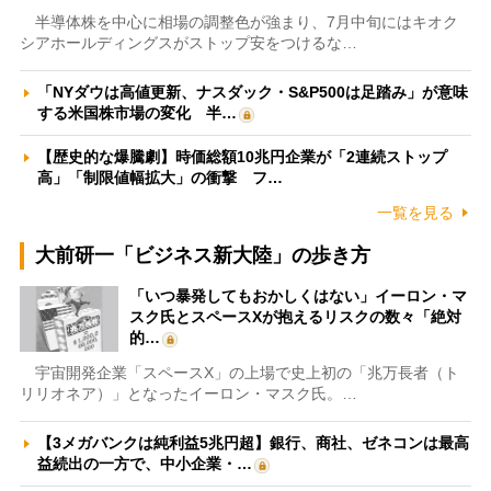
半導体株を中心に相場の調整色が強まり、7月中旬にはキオク
シアホールディングスがストップ安をつけるな…
「NYダウは高値更新、ナスダック・S&P500は足踏み」が意味
する米国株市場の変化 半…
【歴史的な爆騰劇】時価総額10兆円企業が「2連続ストップ
高」「制限値幅拡大」の衝撃 フ…
一覧を見る
大前研一「ビジネス新大陸」の歩き方
「いつ暴発してもおかしくはない」イーロン・マ
スク氏とスペースXが抱えるリスクの数々「絶対
的…
宇宙開発企業「スペースX」の上場で史上初の「兆万長者（ト
リリオネア）」となったイーロン・マスク氏。…
【3メガバンクは純利益5兆円超】銀行、商社、ゼネコンは最高
益続出の一方で、中小企業・…