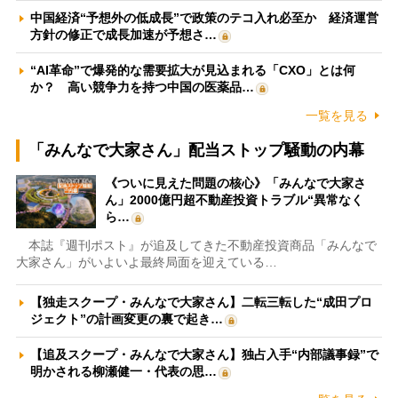
中国経済“予想外の低成長”で政策のテコ入れ必至か 経済運営
方針の修正で成長加速が予想さ…
“AI革命”で爆発的な需要拡大が見込まれる「CXO」とは何
か？ 高い競争力を持つ中国の医薬品…
一覧を見る
「みんなで大家さん」配当ストップ騒動の内幕
《ついに見えた問題の核心》「みんなで大家さ
ん」2000億円超不動産投資トラブル“異常なく
ら…
本誌『週刊ポスト』が追及してきた不動産投資商品「みんなで
大家さん」がいよいよ最終局面を迎えている…
【独走スクープ・みんなで大家さん】二転三転した“成田プロ
ジェクト”の計画変更の裏で起き…
【追及スクープ・みんなで大家さん】独占入手“内部議事録”で
明かされる柳瀬健一・代表の思…