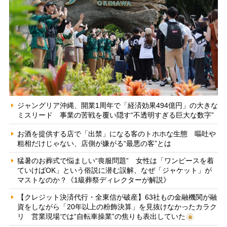
ジャングリア沖縄、開業1周年で「経済効果494億円」の大きな
ミスリード 事業の苦戦を覆い隠す“不透明すぎる巨大な数字”
お酒を提供する店で「出禁」になる客のトホホな生態 嘔吐や
粗相だけじゃない、店側が嫌がる“最悪の客”とは
猛暑のお葬式で悩ましい“喪服問題” 女性は「ワンピースを着
ていけばOK」という俗説に潜む誤解、なぜ「ジャケット」が
マストなのか？《1級葬祭ディレクターが解説》
【クレジット決済代行・全東信が破産】63社もの金融機関が融
資をしながら「20年以上の粉飾決算」を見抜けなかったカラク
リ 営業現場では“自転車操業”の焦りも表出していた