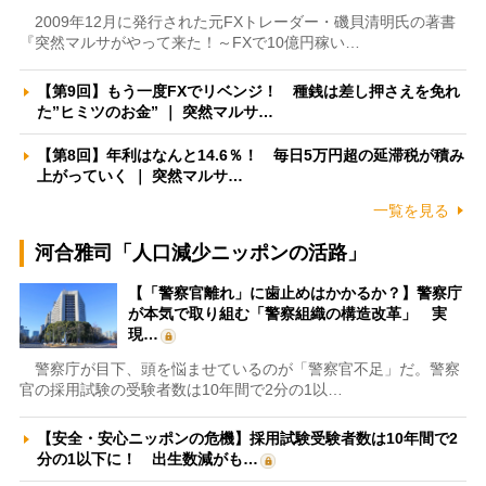
2009年12月に発行された元FXトレーダー・磯貝清明氏の著書
『突然マルサがやって来た！～FXで10億円稼い…
【第9回】もう一度FXでリベンジ！ 種銭は差し押さえを免れ
た”ヒミツのお金” ｜ 突然マルサ…
【第8回】年利はなんと14.6％！ 毎日5万円超の延滞税が積み
上がっていく ｜ 突然マルサ…
一覧を見る
河合雅司「人口減少ニッポンの活路」
【「警察官離れ」に歯止めはかかるか？】警察庁
が本気で取り組む「警察組織の構造改革」 実
現…
警察庁が目下、頭を悩ませているのが「警察官不足」だ。警察
官の採用試験の受験者数は10年間で2分の1以…
【安全・安心ニッポンの危機】採用試験受験者数は10年間で2
分の1以下に！ 出生数減がも…