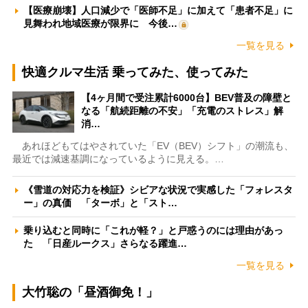
【医療崩壊】人口減少で「医師不足」に加えて「患者不足」に
見舞われ地域医療が限界に 今後…
一覧を見る
快適クルマ生活 乗ってみた、使ってみた
【4ヶ月間で受注累計6000台】BEV普及の障壁と
なる「航続距離の不安」「充電のストレス」解
消…
あれほどもてはやされていた「EV（BEV）シフト」の潮流も、
最近では減速基調になっているように見える。…
《雪道の対応力を検証》シビアな状況で実感した「フォレスタ
ー」の真価 「ターボ」と「スト…
乗り込むと同時に「これが軽？」と戸惑うのには理由があっ
た 「日産ルークス」さらなる躍進…
一覧を見る
大竹聡の「昼酒御免！」