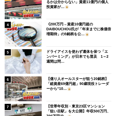
るかは分からない」資産11億円の個人
投資家が…
《200万円→資産10億円超の
4
DAIBOUCHOU氏が「年末までに株価倍
増期待」の5銘柄を公…
ドライアイスを使わず遺体を保つ「エ
5
ンバーミング」が日本でも普及 1～2
週間は問…
【億り人オールスターが狙う20銘柄】
6
「総資産69億円超」90歳現役トレーダ
ーから“10…
【世帯年収別・東京23区マンション
7
「狙い目駅」を大公開】年収500万円、
700万円で…