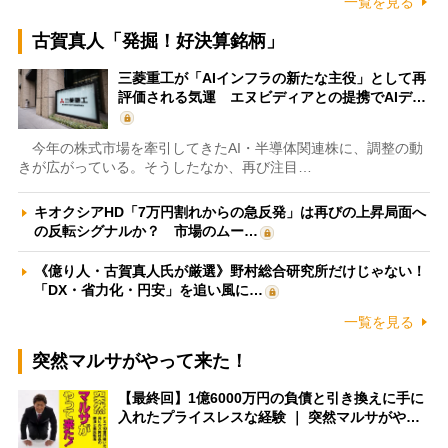
一覧を見る
古賀真人「発掘！好決算銘柄」
三菱重工が「AIインフラの新たな主役」として再
評価される気運 エヌビディアとの提携でAIデ…
今年の株式市場を牽引してきたAI・半導体関連株に、調整の動
きが広がっている。そうしたなか、再び注目…
キオクシアHD「7万円割れからの急反発」は再びの上昇局面へ
の反転シグナルか？ 市場のムー…
《億り人・古賀真人氏が厳選》野村総合研究所だけじゃない！
「DX・省力化・円安」を追い風に…
一覧を見る
突然マルサがやって来た！
【最終回】1億6000万円の負債と引き換えに手に
入れたプライスレスな経験 ｜ 突然マルサがや…