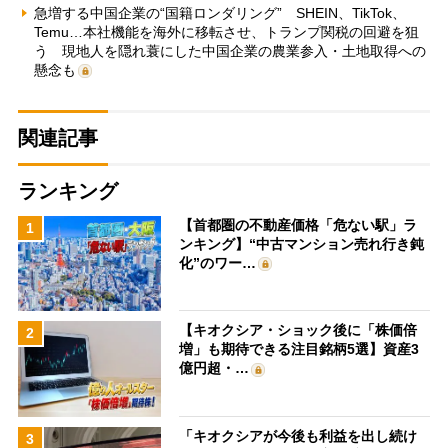
急増する中国企業の“国籍ロンダリング” SHEIN、TikTok、
Temu…本社機能を海外に移転させ、トランプ関税の回避を狙
う 現地人を隠れ蓑にした中国企業の農業参入・土地取得への
懸念も
関連記事
ランキング
【首都圏の不動産価格「危ない駅」ラ
1
ンキング】“中古マンション売れ行き鈍
化”のワー…
【キオクシア・ショック後に「株価倍
2
増」も期待できる注目銘柄5選】資産3
億円超・…
「キオクシアが今後も利益を出し続け
3