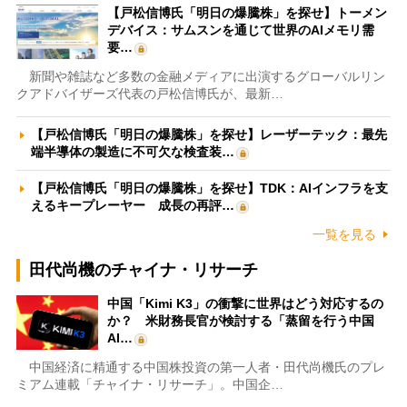
【戸松信博氏「明日の爆騰株」を探せ】トーメン
デバイス：サムスンを通じて世界のAIメモリ需
要…
新聞や雑誌など多数の金融メディアに出演するグローバルリン
クアドバイザーズ代表の戸松信博氏が、最新…
【戸松信博氏「明日の爆騰株」を探せ】レーザーテック：最先
端半導体の製造に不可欠な検査装…
【戸松信博氏「明日の爆騰株」を探せ】TDK：AIインフラを支
えるキープレーヤー 成長の再評…
一覧を見る
田代尚機のチャイナ・リサーチ
中国「Kimi K3」の衝撃に世界はどう対応するの
か？ 米財務長官が検討する「蒸留を行う中国
AI…
中国経済に精通する中国株投資の第一人者・田代尚機氏のプレ
ミアム連載「チャイナ・リサーチ」。中国企…