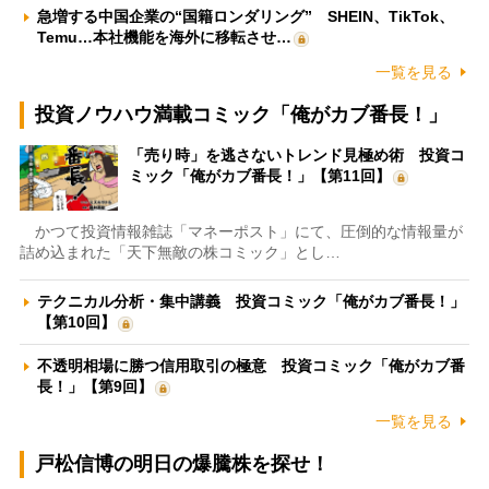
急増する中国企業の“国籍ロンダリング” SHEIN、TikTok、
Temu…本社機能を海外に移転させ…
一覧を見る
投資ノウハウ満載コミック「俺がカブ番長！」
「売り時」を逃さないトレンド見極め術 投資コ
ミック「俺がカブ番長！」【第11回】
かつて投資情報雑誌「マネーポスト」にて、圧倒的な情報量が
詰め込まれた「天下無敵の株コミック」とし…
テクニカル分析・集中講義 投資コミック「俺がカブ番長！」
【第10回】
不透明相場に勝つ信用取引の極意 投資コミック「俺がカブ番
長！」【第9回】
一覧を見る
戸松信博の明日の爆騰株を探せ！