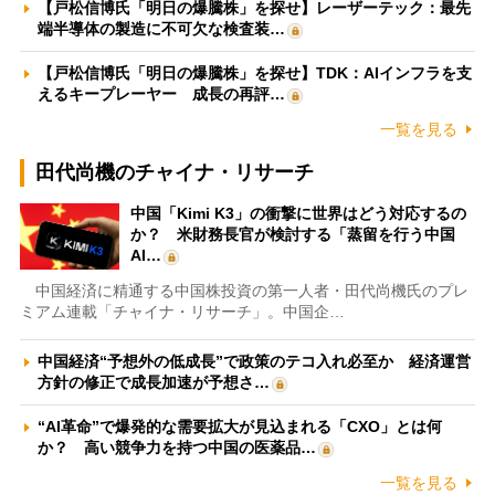
【戸松信博氏「明日の爆騰株」を探せ】レーザーテック：最先
端半導体の製造に不可欠な検査装…
【戸松信博氏「明日の爆騰株」を探せ】TDK：AIインフラを支
えるキープレーヤー 成長の再評…
一覧を見る
田代尚機のチャイナ・リサーチ
中国「Kimi K3」の衝撃に世界はどう対応するの
か？ 米財務長官が検討する「蒸留を行う中国
AI…
中国経済に精通する中国株投資の第一人者・田代尚機氏のプレ
ミアム連載「チャイナ・リサーチ」。中国企…
中国経済“予想外の低成長”で政策のテコ入れ必至か 経済運営
方針の修正で成長加速が予想さ…
“AI革命”で爆発的な需要拡大が見込まれる「CXO」とは何
か？ 高い競争力を持つ中国の医薬品…
一覧を見る