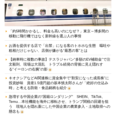
「約5時間かかるし、料金も高いのになぜ？」東京～博多間の
移動に飛行機ではなく新幹線を選ぶ人の事情
お酒を提供する店で「出禁」になる客のトホホな生態 嘔吐や
粗相だけじゃない、店側が嫌がる“最悪の客”とは
【納車時に複数の事故】テスラジャパン“多額のEV補助金”で注
文殺到、現場は大混乱 トラブル続発の背後に見え隠れす
る“イーロンの右腕”の影
キオクシアなどAI関連株に資金集中で“割安になった成長株”に
投資妙味 資産1.5億円超の坂本慎太郎さんが「絶好の仕込み
時」と考える防衛・食品銘柄を紹介
急増する中国企業の“国籍ロンダリング” SHEIN、TikTok、
Temu…本社機能を海外に移転させ、トランプ関税の回避を狙
う 現地人を隠れ蓑にした中国企業の農業参入・土地取得への
懸念も