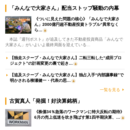
「みんなで大家さん」配当ストップ騒動の内幕
《ついに見えた問題の核心》「みんなで大家さ
ん」2000億円超不動産投資トラブル“異常なく
ら…
本誌『週刊ポスト』が追及してきた不動産投資商品「みんなで
大家さん」がいよいよ最終局面を迎えている…
【独走スクープ・みんなで大家さん】二転三転した“成田プロ
ジェクト”の計画変更の裏で起き…
【追及スクープ・みんなで大家さん】独占入手“内部議事録”で
明かされる柳瀬健一・代表の思…
一覧を見る
古賀真人「発掘！好決算銘柄」
《株価34％急落のワークマンに特大反転の期待》
6月の売上低迷を吹き飛ばす第1四半期決算、…