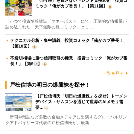
「売り時」を逃さないトレンド見極め術 投資コ
ミック「俺がカブ番長！」【第11回】
かつて投資情報雑誌「マネーポスト」にて、圧倒的な情報量が
詰め込まれた「天下無敵の株コミック」とし…
テクニカル分析・集中講義 投資コミック「俺がカブ番長！」
【第10回】
不透明相場に勝つ信用取引の極意 投資コミック「俺がカブ番
長！」【第9回】
一覧を見る
戸松信博の明日の爆騰株を探せ！
【戸松信博氏「明日の爆騰株」を探せ】トーメン
デバイス：サムスンを通じて世界のAIメモリ需
要…
新聞や雑誌など多数の金融メディアに出演するグローバルリン
クアドバイザーズ代表の戸松信博氏が、最新…