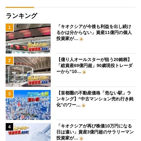
ランキング
「キオクシアが今後も利益を出し続け
1
るかは分からない」資産11億円の個人
投資家が…
【億り人オールスターが狙う20銘柄】
2
「総資産69億円超」90歳現役トレーダ
ーから“10…
【首都圏の不動産価格「危ない駅」ラ
3
ンキング】“中古マンション売れ行き鈍
化”のワー…
「キオクシアが再び株価10万円になる
4
日は遠い」資産3億円超のサラリーマン
投資家が…