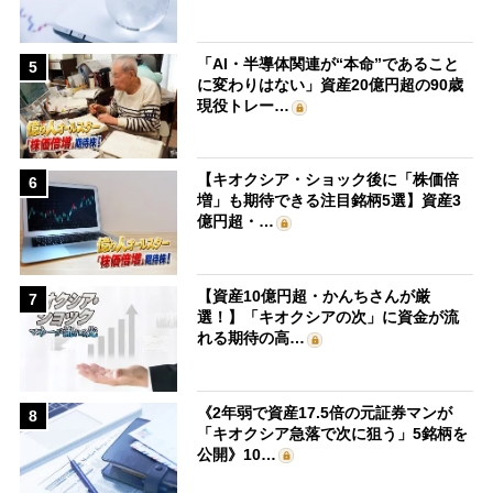
「AI・半導体関連が“本命”であること
5
に変わりはない」資産20億円超の90歳
現役トレー…
【キオクシア・ショック後に「株価倍
6
増」も期待できる注目銘柄5選】資産3
億円超・…
【資産10億円超・かんちさんが厳
7
選！】「キオクシアの次」に資金が流
れる期待の高…
《2年弱で資産17.5倍の元証券マンが
8
「キオクシア急落で次に狙う」5銘柄を
公開》10…