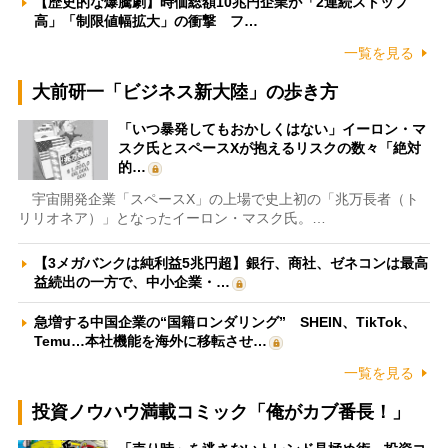
【歴史的な爆騰劇】時価総額10兆円企業が「2連続ストップ
高」「制限値幅拡大」の衝撃 フ…
一覧を見る
大前研一「ビジネス新大陸」の歩き方
「いつ暴発してもおかしくはない」イーロン・マ
スク氏とスペースXが抱えるリスクの数々「絶対
的…
宇宙開発企業「スペースX」の上場で史上初の「兆万長者（ト
リリオネア）」となったイーロン・マスク氏。…
【3メガバンクは純利益5兆円超】銀行、商社、ゼネコンは最高
益続出の一方で、中小企業・…
急増する中国企業の“国籍ロンダリング” SHEIN、TikTok、
Temu…本社機能を海外に移転させ…
一覧を見る
投資ノウハウ満載コミック「俺がカブ番長！」