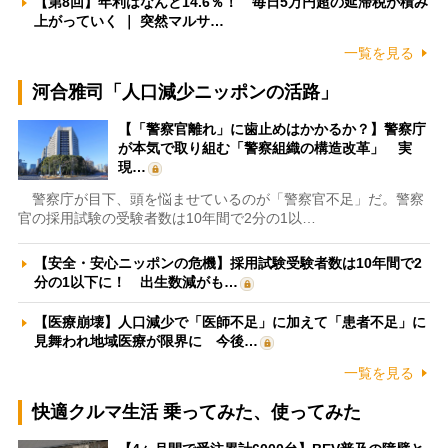
【第8回】年利はなんと14.6％！ 毎日5万円超の延滞税が積み
上がっていく ｜ 突然マルサ…
一覧を見る
河合雅司「人口減少ニッポンの活路」
【「警察官離れ」に歯止めはかかるか？】警察庁
が本気で取り組む「警察組織の構造改革」 実
現…
警察庁が目下、頭を悩ませているのが「警察官不足」だ。警察
官の採用試験の受験者数は10年間で2分の1以…
【安全・安心ニッポンの危機】採用試験受験者数は10年間で2
分の1以下に！ 出生数減がも…
【医療崩壊】人口減少で「医師不足」に加えて「患者不足」に
見舞われ地域医療が限界に 今後…
一覧を見る
快適クルマ生活 乗ってみた、使ってみた