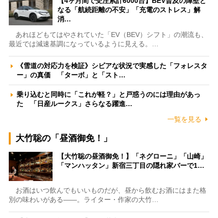
【4ヶ月間で受注累計6000台】BEV普及の障壁と
なる「航続距離の不安」「充電のストレス」解
消…
あれほどもてはやされていた「EV（BEV）シフト」の潮流も、
最近では減速基調になっているように見える。…
《雪道の対応力を検証》シビアな状況で実感した「フォレスタ
ー」の真価 「ターボ」と「スト…
乗り込むと同時に「これが軽？」と戸惑うのには理由があっ
た 「日産ルークス」さらなる躍進…
一覧を見る
大竹聡の「昼酒御免！」
【大竹聡の昼酒御免！】「ネグローニ」「山崎」
「マンハッタン」新宿三丁目の隠れ家バーで1…
お酒はいつ飲んでもいいものだが、昼から飲むお酒にはまた格
別の味わいがある――。ライター・作家の大竹…