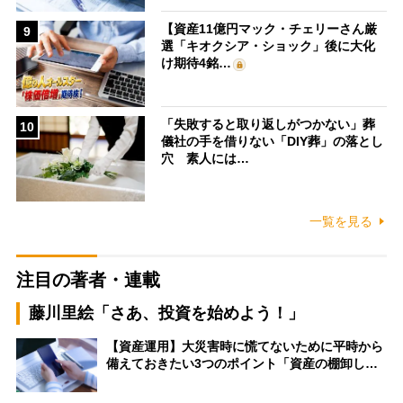
【資産11億円マック・チェリーさん厳
9
選「キオクシア・ショック」後に大化
け期待4銘…
「失敗すると取り返しがつかない」葬
10
儀社の手を借りない「DIY葬」の落とし
穴 素人には…
一覧を見る
注目の著者・連載
藤川里絵「さあ、投資を始めよう！」
【資産運用】大災害時に慌てないために平時から
備えておきたい3つのポイント「資産の棚卸し…