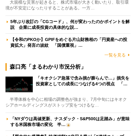
大規模な災害が起きると、株式市場が大きく動いたり、取引環
境が不安定になったりすることがある。一方…
5年ぶり改訂の「CGコード」、何が変わったのかポイントを解
説 企業に成長投資の具体的な説…
【令和のPKOか】GPIFをめぐる片山財務相の「円資産への投
資拡大」発言の波紋 「国債重視」…
一覧を見る
森口亮「まるわかり市況分析」
「キオクシア急落で含み損が膨らんで…」損失を
投資家としての成長につなげる4つの視点 「…
半導体株を中心に相場の調整色が強まり、7月中旬にはキオク
シアホールディングスがストップ安をつけるな…
「NYダウは高値更新、ナスダック・S&P500は足踏み」が意味
する米国株市場の変化 半…