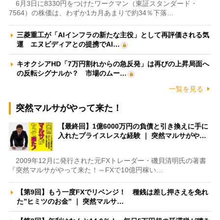
6月3日に8330円をつけたワークマン（東証スタンダード・
7564）の株価は、わずか1カ月あまりで約34％下落…
三菱重工が「AIインフラの新たな主役」として再評価される気
運 エヌビディアとの提携でAI…
キオクシアHD「7万円割れからの急反発」は再びの上昇局面へ
の反転シグナルか？ 市場のムー…
一覧を見る
突然マルサがやって来た！
【最終回】1億6000万円の負債と引き換えに手に
入れたプライスレスな経験 ｜ 突然マルサがや…
2009年12月に発行された元FXトレーダー・磯貝清明氏の著書
『突然マルサがやって来た！～FXで10億円稼い…
【第9回】もう一度FXでリベンジ！ 種銭は差し押さえを免れ
た”ヒミツのお金” ｜ 突然マルサ…