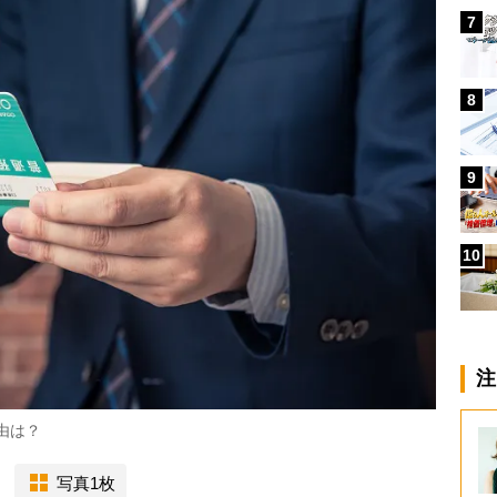
7
8
9
10
注
由は？
写真1枚