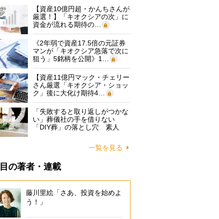
【資産10億円超・かんちさんが
厳選！】「キオクシアの次」に
資金が流れる期待の…
《2年弱で資産17.5倍の元証券
マンが「キオクシア急落で次に
狙う」5銘柄を公開》1…
【資産11億円マック・チェリー
さん厳選「キオクシア・ショッ
ク」後に大化け期待4…
「失敗すると取り返しがつかな
い」葬儀社の手を借りない
「DIY葬」の落とし穴 素人
に…
一覧を見る
目の著者・連載
藤川里絵「さあ、投資を始めよ
う！」