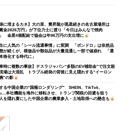
俵に埋まるカネ】大の里、豊昇龍が黒星続きの名古屋場所は
賞金2826万円」が下位力士に渡り「今日はみんなで焼肉
」 金星4個配給で協会は年96万円の支出増に
生に人気の「シール流通事情」に変調 「ボンドロ」は依然品
態が続くが、模倣品や類似品が大量流通し一部で値崩れ 「選
本格化する時代に」
車時に複数の事故】テスラジャパン“多額のEV補助金”で注文殺
現場は大混乱 トラブル続発の背後に見え隠れする“イーロン
腕”の影
する中国企業の“国籍ロンダリング” SHEIN、TikTok、
mu…本社機能を海外に移転させ、トランプ関税の回避を狙う
人を隠れ蓑にした中国企業の農業参入・土地取得への懸念も