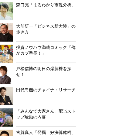
森口亮「まるわかり市況分析」
大前研一「ビジネス新大陸」の
歩き方
投資ノウハウ満載コミック「俺
がカブ番長！」
戸松信博の明日の爆騰株を探
せ！
田代尚機のチャイナ・リサーチ
「みんなで大家さん」配当スト
ップ騒動の内幕
古賀真人「発掘！好決算銘柄」