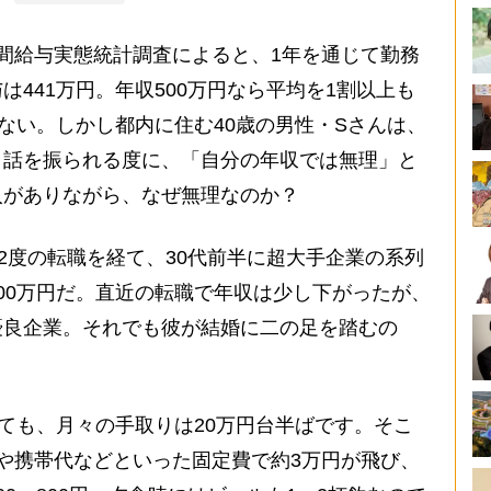
間給与実態統計調査によると、1年を通じて勤務
441万円。年収500万円なら平均を1割以上も
れない。しかし都内に住む40歳の男性・Sさんは、
と話を振られる度に、「自分の年収では無理」と
入がありながら、なぜ無理なのか？
度の転職を経て、30代前半に超大手企業の系列
00万円だ。直近の転職で年収は少し下がったが、
優良企業。それでも彼が結婚に二の足を踏むの
っても、月々の手取りは20万円台半ばです。そこ
や携帯代などといった固定費で約3万円が飛び、