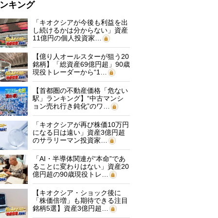
ンキング
「キオクシアが今後も利益を出
し続けるかは分からない」資産
11億円の個人投資家…
【億り人オールスターが狙う20
銘柄】「総資産69億円超」90歳
現役トレーダーから“1…
【首都圏の不動産価格「危ない
駅」ランキング】“中古マンシ
ョン売れ行き鈍化”のワ…
「キオクシアが再び株価10万円
になる日は遠い」資産3億円超
のサラリーマン投資家…
「AI・半導体関連が“本命”であ
ることに変わりはない」資産20
億円超の90歳現役トレ…
【キオクシア・ショック後に
「株価倍増」も期待できる注目
銘柄5選】資産3億円超…