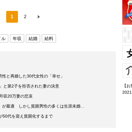
1
2
イル
年収
結婚
給料
万男性と再婚した30代女性の「幸せ」
【お
い」と第2子を拒否された妻の決意
202
月収20万妻の悲哀
」が最適 しかし貧困男性の多くは生涯未婚…
が50代を迎え貧困化するまで