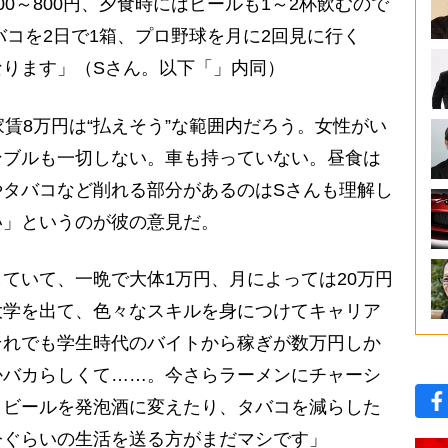
0～800円、夕食時にはビールも1～2杯飲むので
バコを2日で1箱、プロ野球を月に2回見に行く
なります」（Sさん。以下「」内同）
賃8万円は“払えそう”な範囲内だろう。女性がい
ンブルも一切しない。車も持っていない。昼食は
やタバコなど削れる部分があるのはSさんも理解し
い」というのが彼の意見だ。
ていて、一晩で大体1万円、月によっては20万円
大学を出て、色々なスキルを身につけてキャリア
それでも学生時代のバイトから稼ぎが数万円しか
かバカらしくて……。今さらラーメンにチャーシ
、ビールを発泡酒に変えたり、タバコを減らした
今ぐらいの生活を送る方がまだマシです」