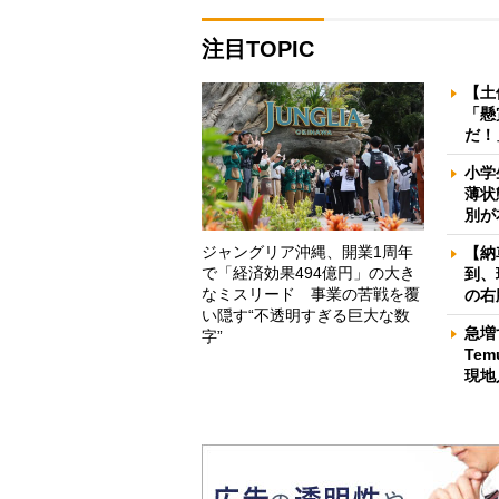
注目TOPIC
【土
「懸
だ！
小学
薄状
別が
ジャングリア沖縄、開業1周年
【納
で「経済効果494億円」の大き
到、
なミスリード 事業の苦戦を覆
の右
い隠す“不透明すぎる巨大な数
急増
字”
Te
現地