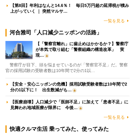
【第8回】年利はなんと14.6％！ 毎日5万円超の延滞税が積み
上がっていく ｜ 突然マルサ…
一覧を見る
河合雅司「人口減少ニッポンの活路」
【「警察官離れ」に歯止めはかかるか？】警察庁
が本気で取り組む「警察組織の構造改革」 実
現…
警察庁が目下、頭を悩ませているのが「警察官不足」だ。警察
官の採用試験の受験者数は10年間で2分の1以…
【安全・安心ニッポンの危機】採用試験受験者数は10年間で2
分の1以下に！ 出生数減がも…
【医療崩壊】人口減少で「医師不足」に加えて「患者不足」に
見舞われ地域医療が限界に 今後…
一覧を見る
快適クルマ生活 乗ってみた、使ってみた