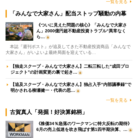
一覧を見る
「みんなで大家さん」配当ストップ騒動の内幕
《ついに見えた問題の核心》「みんなで大家さ
ん」2000億円超不動産投資トラブル“異常なく
ら…
本誌『週刊ポスト』が追及してきた不動産投資商品「みんなで
大家さん」がいよいよ最終局面を迎えている…
【独走スクープ・みんなで大家さん】二転三転した“成田プロ
ジェクト”の計画変更の裏で起き…
【追及スクープ・みんなで大家さん】独占入手“内部議事録”で
明かされる柳瀬健一・代表の思…
一覧を見る
古賀真人「発掘！好決算銘柄」
《株価34％急落のワークマンに特大反転の期待》
6月の売上低迷を吹き飛ばす第1四半期決算、…