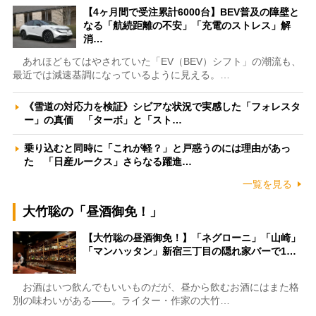
【4ヶ月間で受注累計6000台】BEV普及の障壁と
なる「航続距離の不安」「充電のストレス」解
消…
あれほどもてはやされていた「EV（BEV）シフト」の潮流も、
最近では減速基調になっているように見える。…
《雪道の対応力を検証》シビアな状況で実感した「フォレスタ
ー」の真価 「ターボ」と「スト…
乗り込むと同時に「これが軽？」と戸惑うのには理由があっ
た 「日産ルークス」さらなる躍進…
一覧を見る
大竹聡の「昼酒御免！」
【大竹聡の昼酒御免！】「ネグローニ」「山崎」
「マンハッタン」新宿三丁目の隠れ家バーで1…
お酒はいつ飲んでもいいものだが、昼から飲むお酒にはまた格
別の味わいがある――。ライター・作家の大竹…