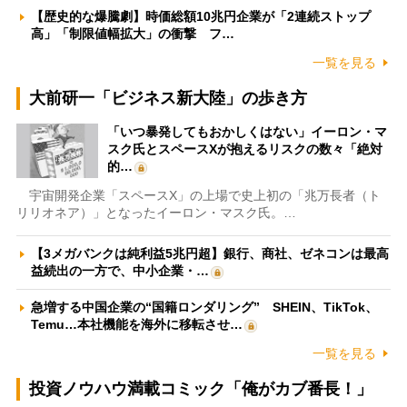
【歴史的な爆騰劇】時価総額10兆円企業が「2連続ストップ
高」「制限値幅拡大」の衝撃 フ…
一覧を見る
大前研一「ビジネス新大陸」の歩き方
「いつ暴発してもおかしくはない」イーロン・マ
スク氏とスペースXが抱えるリスクの数々「絶対
的…
宇宙開発企業「スペースX」の上場で史上初の「兆万長者（ト
リリオネア）」となったイーロン・マスク氏。…
【3メガバンクは純利益5兆円超】銀行、商社、ゼネコンは最高
益続出の一方で、中小企業・…
急増する中国企業の“国籍ロンダリング” SHEIN、TikTok、
Temu…本社機能を海外に移転させ…
一覧を見る
投資ノウハウ満載コミック「俺がカブ番長！」