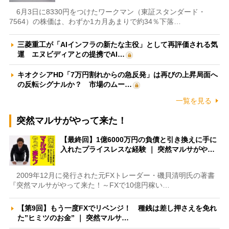
6月3日に8330円をつけたワークマン（東証スタンダード・
7564）の株価は、わずか1カ月あまりで約34％下落…
三菱重工が「AIインフラの新たな主役」として再評価される気
運 エヌビディアとの提携でAI…
キオクシアHD「7万円割れからの急反発」は再びの上昇局面へ
の反転シグナルか？ 市場のムー…
一覧を見る
突然マルサがやって来た！
【最終回】1億6000万円の負債と引き換えに手に
入れたプライスレスな経験 ｜ 突然マルサがや…
2009年12月に発行された元FXトレーダー・磯貝清明氏の著書
『突然マルサがやって来た！～FXで10億円稼い…
【第9回】もう一度FXでリベンジ！ 種銭は差し押さえを免れ
た”ヒミツのお金” ｜ 突然マルサ…