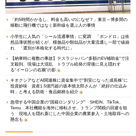
「約5時間かかるし、料金も高いのになぜ？」東京～博多間の
移動に飛行機ではなく新幹線を選ぶ人の事情
小学生に人気の「シール流通事情」に変調 「ボンドロ」は依
然品薄状態が続くが、模倣品や類似品が大量流通し一部で値崩
れ 「選別が本格化する時代に」
【納車時に複数の事故】テスラジャパン“多額のEV補助金”で注
文殺到、現場は大混乱 トラブル続発の背後に見え隠れす
る“イーロンの右腕”の影
キオクシアなどAI関連株に資金集中で“割安になった成長株”に
投資妙味 資産1.5億円超の坂本慎太郎さんが「絶好の仕込み
時」と考える防衛・食品銘柄を紹介
急増する中国企業の“国籍ロンダリング” SHEIN、TikTok、
Temu…本社機能を海外に移転させ、トランプ関税の回避を狙
う 現地人を隠れ蓑にした中国企業の農業参入・土地取得への
懸念も