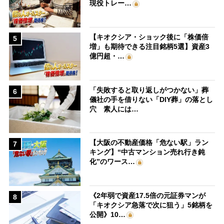
現役トレー…
【キオクシア・ショック後に「株価倍
5
増」も期待できる注目銘柄5選】資産3
億円超・…
「失敗すると取り返しがつかない」葬
6
儀社の手を借りない「DIY葬」の落とし
穴 素人には…
【大阪の不動産価格「危ない駅」ラン
7
キング】“中古マンション売れ行き鈍
化”のワース…
《2年弱で資産17.5倍の元証券マンが
8
「キオクシア急落で次に狙う」5銘柄を
公開》10…