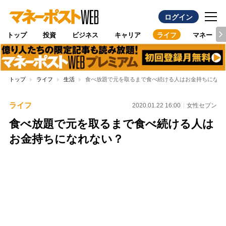
ログイン
トップ
投資
ビジネス
キャリア
ライフ
マネー
トップ
ライフ
生活
食べ放題で元を取るまで食べ続ける人はお金持ちになれ
ライフ
2020.01.22 16:00
女性セブン
食べ放題で元を取るまで食べ続ける人は
お金持ちになれない？
Loaded
:
95.43%
/
Unmute