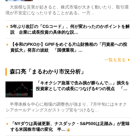
大規模な災害が起きると、株式市場が大きく動いたり、取引環
境が不安定になったりすることがある。一方…
5年ぶり改訂の「CGコード」、何が変わったのかポイントを解
説 企業に成長投資の具体的な説…
【令和のPKOか】GPIFをめぐる片山財務相の「円資産への投
資拡大」発言の波紋 「国債重視」…
一覧を見る
森口亮「まるわかり市況分析」
「キオクシア急落で含み損が膨らんで…」損失を
投資家としての成長につなげる4つの視点 「…
半導体株を中心に相場の調整色が強まり、7月中旬にはキオク
シアホールディングスがストップ安をつけるな…
「NYダウは高値更新、ナスダック・S&P500は足踏み」が意味
する米国株市場の変化 半…