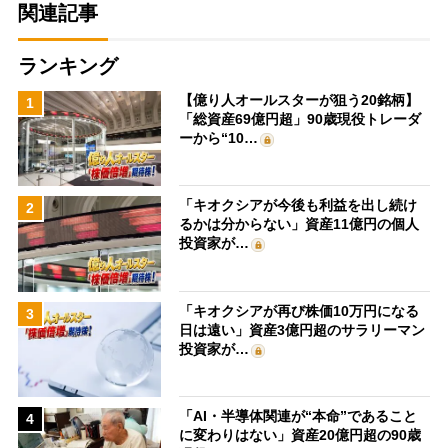
関連記事
ランキング
【億り人オールスターが狙う20銘柄】
1
「総資産69億円超」90歳現役トレーダ
ーから“10…
「キオクシアが今後も利益を出し続け
2
るかは分からない」資産11億円の個人
投資家が…
「キオクシアが再び株価10万円になる
3
日は遠い」資産3億円超のサラリーマン
投資家が…
「AI・半導体関連が“本命”であること
4
に変わりはない」資産20億円超の90歳