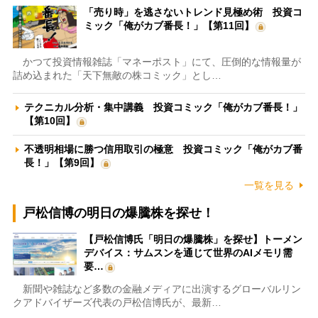
「売り時」を逃さないトレンド見極め術 投資コ
ミック「俺がカブ番長！」【第11回】
かつて投資情報雑誌「マネーポスト」にて、圧倒的な情報量が
詰め込まれた「天下無敵の株コミック」とし…
テクニカル分析・集中講義 投資コミック「俺がカブ番長！」
【第10回】
不透明相場に勝つ信用取引の極意 投資コミック「俺がカブ番
長！」【第9回】
一覧を見る
戸松信博の明日の爆騰株を探せ！
【戸松信博氏「明日の爆騰株」を探せ】トーメン
デバイス：サムスンを通じて世界のAIメモリ需
要…
新聞や雑誌など多数の金融メディアに出演するグローバルリン
クアドバイザーズ代表の戸松信博氏が、最新…