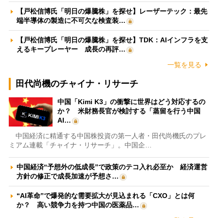
【戸松信博氏「明日の爆騰株」を探せ】レーザーテック：最先
端半導体の製造に不可欠な検査装…
【戸松信博氏「明日の爆騰株」を探せ】TDK：AIインフラを支
えるキープレーヤー 成長の再評…
一覧を見る
田代尚機のチャイナ・リサーチ
中国「Kimi K3」の衝撃に世界はどう対応するの
か？ 米財務長官が検討する「蒸留を行う中国
AI…
中国経済に精通する中国株投資の第一人者・田代尚機氏のプレ
ミアム連載「チャイナ・リサーチ」。中国企…
中国経済“予想外の低成長”で政策のテコ入れ必至か 経済運営
方針の修正で成長加速が予想さ…
“AI革命”で爆発的な需要拡大が見込まれる「CXO」とは何
か？ 高い競争力を持つ中国の医薬品…