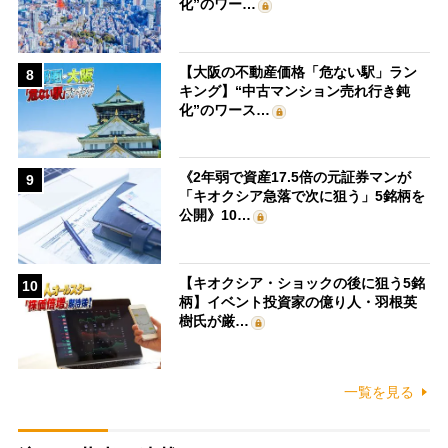
化”のワー…
【大阪の不動産価格「危ない駅」ラン
8
キング】“中古マンション売れ行き鈍
化”のワース…
《2年弱で資産17.5倍の元証券マンが
9
「キオクシア急落で次に狙う」5銘柄を
公開》10…
【キオクシア・ショックの後に狙う5銘
10
柄】イベント投資家の億り人・羽根英
樹氏が厳…
一覧を見る