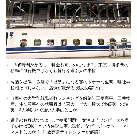
「約5時間かかるし、料金も高いのになぜ？」東京～博多間の
移動に飛行機ではなく新幹線を選ぶ人の事情
お酒を提供する店で「出禁」になる客のトホホな生態 嘔吐や
粗相だけじゃない、店側が嫌がる“最悪の客”とは
《商社の大学別就職者数ランキングを解剖》三菱商事、三井物
産、住友商事への就職者は「東大・早大・慶大で約6割」の現
実 3大学以外で強い大学はどこか
猛暑のお葬式で悩ましい“喪服問題” 女性は「ワンピースを着
ていけばOK」という俗説に潜む誤解、なぜ「ジャケット」が
マストなのか？《1級葬祭ディレクターが解説》