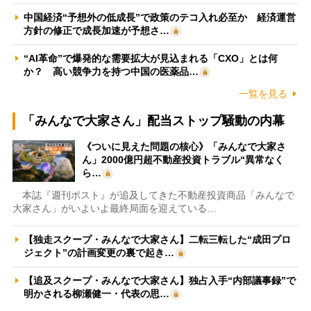
中国経済“予想外の低成長”で政策のテコ入れ必至か 経済運営
方針の修正で成長加速が予想さ…
“AI革命”で爆発的な需要拡大が見込まれる「CXO」とは何
か？ 高い競争力を持つ中国の医薬品…
一覧を見る
「みんなで大家さん」配当ストップ騒動の内幕
《ついに見えた問題の核心》「みんなで大家さ
ん」2000億円超不動産投資トラブル“異常なく
ら…
本誌『週刊ポスト』が追及してきた不動産投資商品「みんなで
大家さん」がいよいよ最終局面を迎えている…
【独走スクープ・みんなで大家さん】二転三転した“成田プロ
ジェクト”の計画変更の裏で起き…
【追及スクープ・みんなで大家さん】独占入手“内部議事録”で
明かされる柳瀬健一・代表の思…