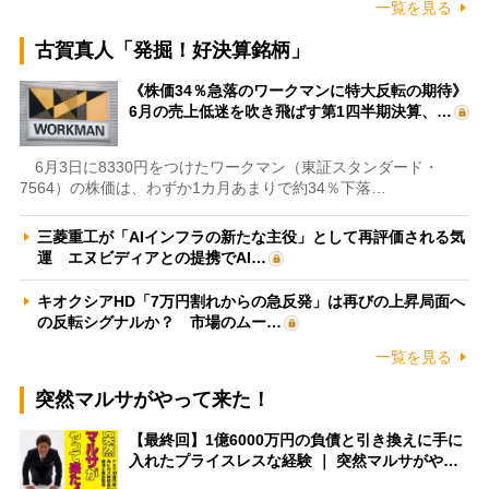
一覧を見る
古賀真人「発掘！好決算銘柄」
《株価34％急落のワークマンに特大反転の期待》
6月の売上低迷を吹き飛ばす第1四半期決算、…
6月3日に8330円をつけたワークマン（東証スタンダード・
7564）の株価は、わずか1カ月あまりで約34％下落…
三菱重工が「AIインフラの新たな主役」として再評価される気
運 エヌビディアとの提携でAI…
キオクシアHD「7万円割れからの急反発」は再びの上昇局面へ
の反転シグナルか？ 市場のムー…
一覧を見る
突然マルサがやって来た！
【最終回】1億6000万円の負債と引き換えに手に
入れたプライスレスな経験 ｜ 突然マルサがや…