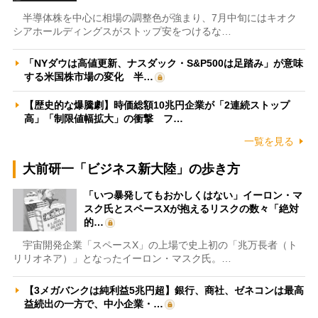
半導体株を中心に相場の調整色が強まり、7月中旬にはキオク
シアホールディングスがストップ安をつけるな…
「NYダウは高値更新、ナスダック・S&P500は足踏み」が意味
する米国株市場の変化 半…
【歴史的な爆騰劇】時価総額10兆円企業が「2連続ストップ
高」「制限値幅拡大」の衝撃 フ…
一覧を見る
大前研一「ビジネス新大陸」の歩き方
「いつ暴発してもおかしくはない」イーロン・マ
スク氏とスペースXが抱えるリスクの数々「絶対
的…
宇宙開発企業「スペースX」の上場で史上初の「兆万長者（ト
リリオネア）」となったイーロン・マスク氏。…
【3メガバンクは純利益5兆円超】銀行、商社、ゼネコンは最高
益続出の一方で、中小企業・…