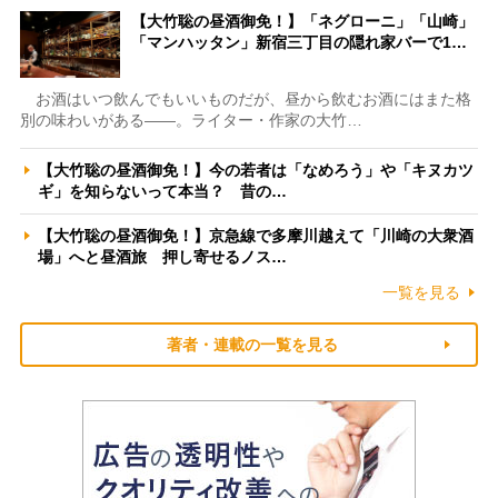
【大竹聡の昼酒御免！】「ネグローニ」「山崎」
「マンハッタン」新宿三丁目の隠れ家バーで1…
お酒はいつ飲んでもいいものだが、昼から飲むお酒にはまた格
別の味わいがある――。ライター・作家の大竹…
【大竹聡の昼酒御免！】今の若者は「なめろう」や「キヌカツ
ギ」を知らないって本当？ 昔の…
【大竹聡の昼酒御免！】京急線で多摩川越えて「川崎の大衆酒
場」へと昼酒旅 押し寄せるノス…
一覧を見る
著者・連載の一覧を見る