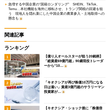
急増する中国企業の“国籍ロンダリング” SHEIN、TikTok、
Temu…本社機能を海外に移転させ、トランプ関税の回避を狙
う 現地人を隠れ蓑にした中国企業の農業参入・土地取得への
懸念も
関連記事
ランキング
【億り人オールスターが狙う20銘柄】
1
「総資産69億円超」90歳現役トレーダ
ーから“10…
「キオクシアが再び株価10万円になる
2
日は遠い」資産3億円超のサラリーマン
投資家が…
【キオクシア・ショック後に「株価倍
3