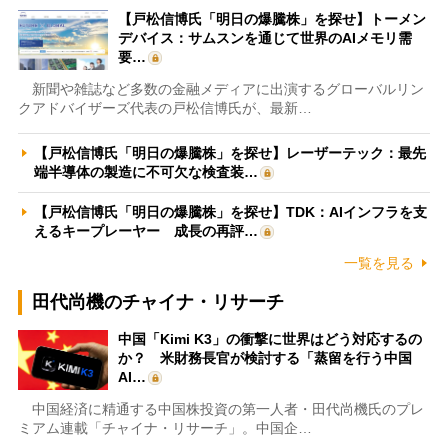
【戸松信博氏「明日の爆騰株」を探せ】トーメン
デバイス：サムスンを通じて世界のAIメモリ需
要…
新聞や雑誌など多数の金融メディアに出演するグローバルリン
クアドバイザーズ代表の戸松信博氏が、最新…
【戸松信博氏「明日の爆騰株」を探せ】レーザーテック：最先
端半導体の製造に不可欠な検査装…
【戸松信博氏「明日の爆騰株」を探せ】TDK：AIインフラを支
えるキープレーヤー 成長の再評…
一覧を見る
田代尚機のチャイナ・リサーチ
中国「Kimi K3」の衝撃に世界はどう対応するの
か？ 米財務長官が検討する「蒸留を行う中国
AI…
中国経済に精通する中国株投資の第一人者・田代尚機氏のプレ
ミアム連載「チャイナ・リサーチ」。中国企…