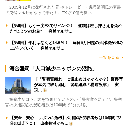
2009年12月に発行された元FXトレーダー・磯貝清明氏の著書
『突然マルサがやって来た！～FXで10億円稼い…
【第9回】もう一度FXでリベンジ！ 種銭は差し押さえを免れ
た”ヒミツのお金” ｜ 突然マルサ…
【第8回】年利はなんと14.6％！ 毎日5万円超の延滞税が積み
上がっていく ｜ 突然マルサ…
一覧を見る
河合雅司「人口減少ニッポンの活路」
【「警察官離れ」に歯止めはかかるか？】警察庁
が本気で取り組む「警察組織の構造改革」 実
現…
警察庁が目下、頭を悩ませているのが「警察官不足」だ。警察
官の採用試験の受験者数は10年間で2分の1以…
【安全・安心ニッポンの危機】採用試験受験者数は10年間で2
分の1以下に！ 出生数減がも…