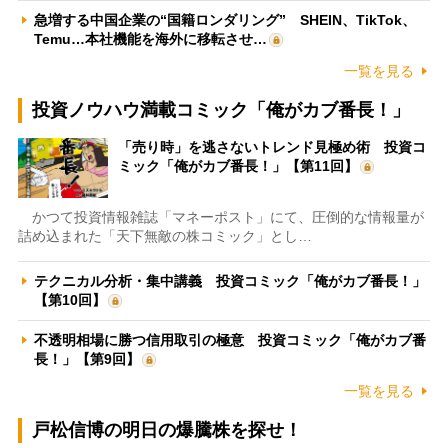
急増する中国企業の“国籍ロンダリング” SHEIN、TikTok、
Temu…本社機能を海外に移転させ…
一覧を見る
投資ノウハウ満載コミック「俺がカブ番長！」
「売り時」を逃さないトレンド見極め術 投資コ
ミック「俺がカブ番長！」【第11回】
かつて投資情報雑誌「マネーポスト」にて、圧倒的な情報量が
詰め込まれた「天下無敵の株コミック」とし…
テクニカル分析・集中講義 投資コミック「俺がカブ番長！」
【第10回】
不透明相場に勝つ信用取引の極意 投資コミック「俺がカブ番
長！」【第9回】
一覧を見る
戸松信博の明日の爆騰株を探せ！