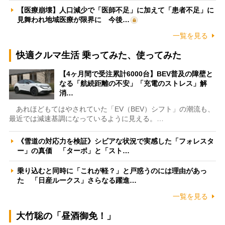
【医療崩壊】人口減少で「医師不足」に加えて「患者不足」に
見舞われ地域医療が限界に 今後…
一覧を見る
快適クルマ生活 乗ってみた、使ってみた
【4ヶ月間で受注累計6000台】BEV普及の障壁と
なる「航続距離の不安」「充電のストレス」解
消…
あれほどもてはやされていた「EV（BEV）シフト」の潮流も、
最近では減速基調になっているように見える。…
《雪道の対応力を検証》シビアな状況で実感した「フォレスタ
ー」の真価 「ターボ」と「スト…
乗り込むと同時に「これが軽？」と戸惑うのには理由があっ
た 「日産ルークス」さらなる躍進…
一覧を見る
大竹聡の「昼酒御免！」