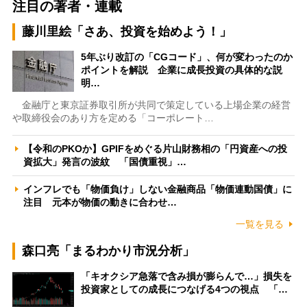
注目の著者・連載
藤川里絵「さあ、投資を始めよう！」
5年ぶり改訂の「CGコード」、何が変わったのか
ポイントを解説 企業に成長投資の具体的な説
明…
金融庁と東京証券取引所が共同で策定している上場企業の経営
や取締役会のあり方を定める「コーポレート…
【令和のPKOか】GPIFをめぐる片山財務相の「円資産への投
資拡大」発言の波紋 「国債重視」…
インフレでも「物価負け」しない金融商品「物価連動国債」に
注目 元本が物価の動きに合わせ…
一覧を見る
森口亮「まるわかり市況分析」
「キオクシア急落で含み損が膨らんで…」損失を
投資家としての成長につなげる4つの視点 「…