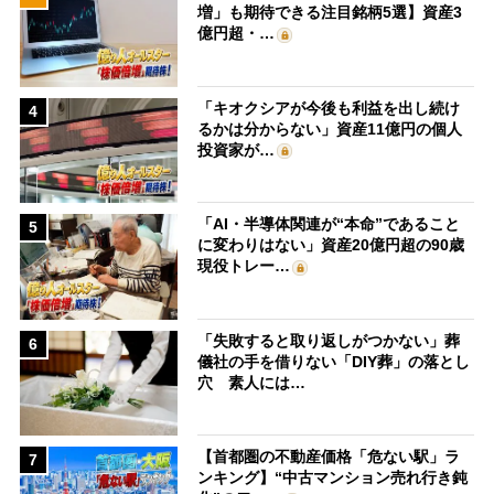
増」も期待できる注目銘柄5選】資産3
億円超・…
「キオクシアが今後も利益を出し続け
4
るかは分からない」資産11億円の個人
投資家が…
「AI・半導体関連が“本命”であること
5
に変わりはない」資産20億円超の90歳
現役トレー…
「失敗すると取り返しがつかない」葬
6
儀社の手を借りない「DIY葬」の落とし
穴 素人には…
【首都圏の不動産価格「危ない駅」ラ
7
ンキング】“中古マンション売れ行き鈍