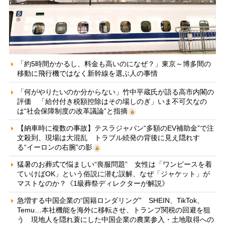
「約5時間かかるし、料金も高いのになぜ？」東京～博多間の
移動に飛行機ではなく新幹線を選ぶ人の事情
「何がやりたいのか分からない」竹中平蔵氏が語る高市内閣の
評価 「給付付き税額控除はその場しのぎ」いま不可欠なの
は“社会保障制度の改革議論”と指摘
【納車時に複数の事故】テスラジャパン“多額のEV補助金”で注
文殺到、現場は大混乱 トラブル続発の背後に見え隠れす
る“イーロンの右腕”の影
猛暑のお葬式で悩ましい“喪服問題” 女性は「ワンピースを着
ていけばOK」という俗説に潜む誤解、なぜ「ジャケット」が
マストなのか？《1級葬祭ディレクターが解説》
急増する中国企業の“国籍ロンダリング” SHEIN、TikTok、
Temu…本社機能を海外に移転させ、トランプ関税の回避を狙
う 現地人を隠れ蓑にした中国企業の農業参入・土地取得への