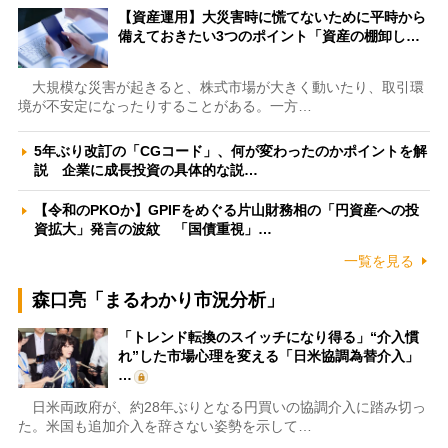
【資産運用】大災害時に慌てないために平時から
備えておきたい3つのポイント「資産の棚卸し…
大規模な災害が起きると、株式市場が大きく動いたり、取引環
境が不安定になったりすることがある。一方…
5年ぶり改訂の「CGコード」、何が変わったのかポイントを解
説 企業に成長投資の具体的な説…
【令和のPKOか】GPIFをめぐる片山財務相の「円資産への投
資拡大」発言の波紋 「国債重視」…
一覧を見る
森口亮「まるわかり市況分析」
「トレンド転換のスイッチになり得る」“介入慣
れ”した市場心理を変える「日米協調為替介入」
…
日米両政府が、約28年ぶりとなる円買いの協調介入に踏み切っ
た。米国も追加介入を辞さない姿勢を示して…