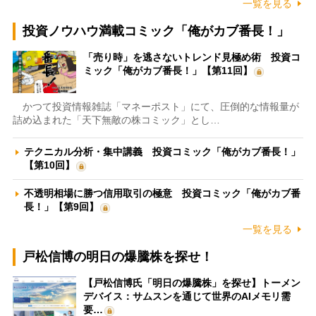
一覧を見る
投資ノウハウ満載コミック「俺がカブ番長！」
「売り時」を逃さないトレンド見極め術 投資コ
ミック「俺がカブ番長！」【第11回】
かつて投資情報雑誌「マネーポスト」にて、圧倒的な情報量が
詰め込まれた「天下無敵の株コミック」とし…
テクニカル分析・集中講義 投資コミック「俺がカブ番長！」
【第10回】
不透明相場に勝つ信用取引の極意 投資コミック「俺がカブ番
長！」【第9回】
一覧を見る
戸松信博の明日の爆騰株を探せ！
【戸松信博氏「明日の爆騰株」を探せ】トーメン
デバイス：サムスンを通じて世界のAIメモリ需
要…