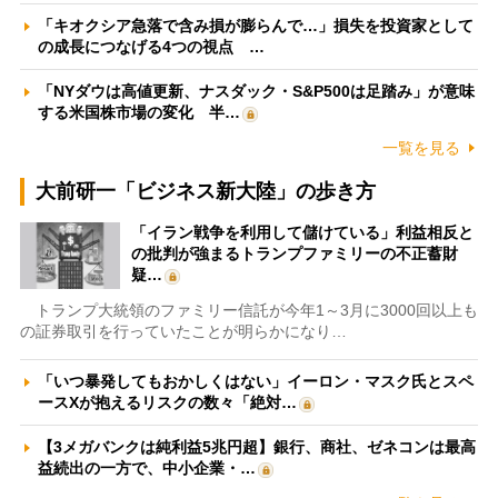
「キオクシア急落で含み損が膨らんで…」損失を投資家として
の成長につなげる4つの視点 …
「NYダウは高値更新、ナスダック・S&P500は足踏み」が意味
する米国株市場の変化 半…
一覧を見る
大前研一「ビジネス新大陸」の歩き方
「イラン戦争を利用して儲けている」利益相反と
の批判が強まるトランプファミリーの不正蓄財
疑…
トランプ大統領のファミリー信託が今年1～3月に3000回以上も
の証券取引を行っていたことが明らかになり…
「いつ暴発してもおかしくはない」イーロン・マスク氏とスペ
ースXが抱えるリスクの数々「絶対…
【3メガバンクは純利益5兆円超】銀行、商社、ゼネコンは最高
益続出の一方で、中小企業・…