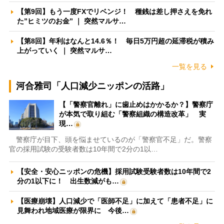
【第9回】もう一度FXでリベンジ！ 種銭は差し押さえを免れ
た”ヒミツのお金” ｜ 突然マルサ…
【第8回】年利はなんと14.6％！ 毎日5万円超の延滞税が積み
上がっていく ｜ 突然マルサ…
一覧を見る
河合雅司「人口減少ニッポンの活路」
【「警察官離れ」に歯止めはかかるか？】警察庁
が本気で取り組む「警察組織の構造改革」 実
現…
警察庁が目下、頭を悩ませているのが「警察官不足」だ。警察
官の採用試験の受験者数は10年間で2分の1以…
【安全・安心ニッポンの危機】採用試験受験者数は10年間で2
分の1以下に！ 出生数減がも…
【医療崩壊】人口減少で「医師不足」に加えて「患者不足」に
見舞われ地域医療が限界に 今後…