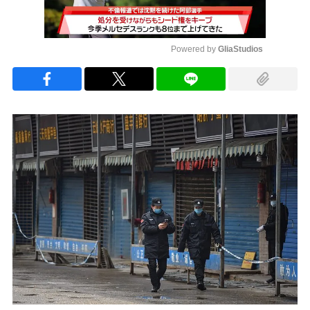
Powered by 
GliaStudios
Mute