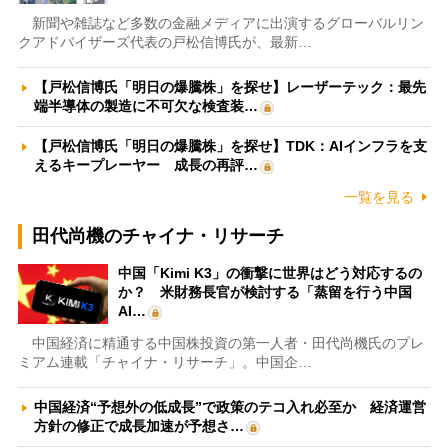
新聞や雑誌など多数の金融メディアに出演するグローバルリン
クアドバイザーズ代表の戸松信博氏が、最新…
【戸松信博氏「明日の爆騰株」を探せ】レーザーテック：最先
端半導体の製造に不可欠な検査装…
【戸松信博氏「明日の爆騰株」を探せ】TDK：AIインフラを支
えるキープレーヤー 成長の再評…
一覧を見る
田代尚機のチャイナ・リサーチ
中国「Kimi K3」の衝撃に世界はどう対応するの
か？ 米財務長官が検討する「蒸留を行う中国
AI…
中国経済に精通する中国株投資の第一人者・田代尚機氏のプレ
ミアム連載「チャイナ・リサーチ」。中国企…
中国経済“予想外の低成長”で政策のテコ入れ必至か 経済運営
方針の修正で成長加速が予想さ…