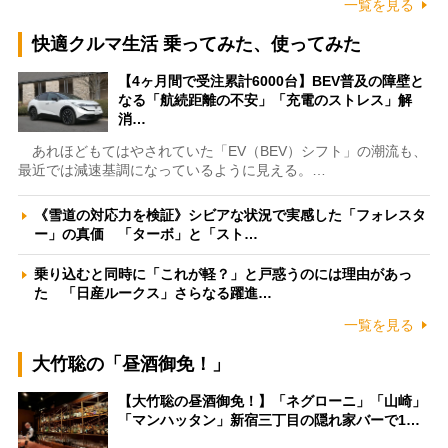
一覧を見る
快適クルマ生活 乗ってみた、使ってみた
【4ヶ月間で受注累計6000台】BEV普及の障壁と
なる「航続距離の不安」「充電のストレス」解
消…
あれほどもてはやされていた「EV（BEV）シフト」の潮流も、
最近では減速基調になっているように見える。…
《雪道の対応力を検証》シビアな状況で実感した「フォレスタ
ー」の真価 「ターボ」と「スト…
乗り込むと同時に「これが軽？」と戸惑うのには理由があっ
た 「日産ルークス」さらなる躍進…
一覧を見る
大竹聡の「昼酒御免！」
【大竹聡の昼酒御免！】「ネグローニ」「山崎」
「マンハッタン」新宿三丁目の隠れ家バーで1…