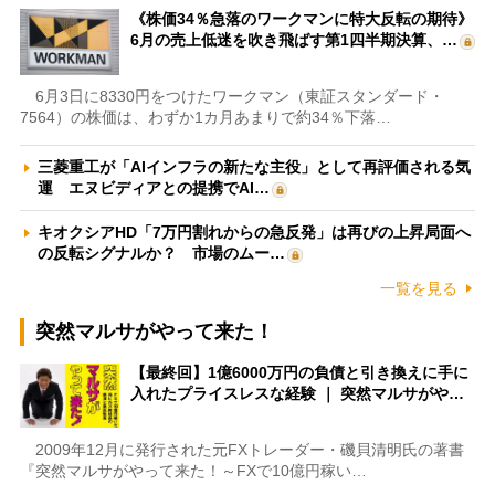
《株価34％急落のワークマンに特大反転の期待》
6月の売上低迷を吹き飛ばす第1四半期決算、…
6月3日に8330円をつけたワークマン（東証スタンダード・
7564）の株価は、わずか1カ月あまりで約34％下落…
三菱重工が「AIインフラの新たな主役」として再評価される気
運 エヌビディアとの提携でAI…
キオクシアHD「7万円割れからの急反発」は再びの上昇局面へ
の反転シグナルか？ 市場のムー…
一覧を見る
突然マルサがやって来た！
【最終回】1億6000万円の負債と引き換えに手に
入れたプライスレスな経験 ｜ 突然マルサがや…
2009年12月に発行された元FXトレーダー・磯貝清明氏の著書
『突然マルサがやって来た！～FXで10億円稼い…