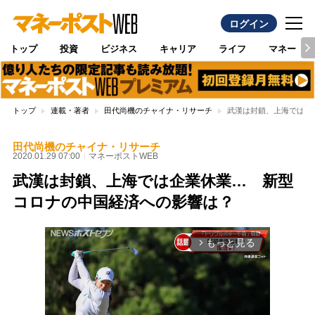
ログイン
トップ
投資
ビジネス
キャリア
ライフ
マネー
トップ
連載・著者
田代尚機のチャイナ・リサーチ
武漢は封鎖、上海では企
田代尚機のチャイナ・リサーチ
2020.01.29 07:00
マネーポストWEB
武漢は封鎖、上海では企業休業… 新型
コロナの中国経済への影響は？
もっと見る
arrow_forward_ios