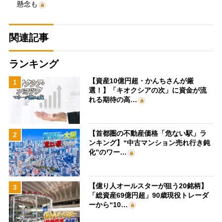
懸念も
関連記事
ランキング
【資産10億円超・かんちさんが厳
1
選！】「キオクシアの次」に資金が流
れる期待の高…
【首都圏の不動産価格「危ない駅」ラ
2
ンキング】“中古マンション売れ行き鈍
化”のワー…
【億り人オールスターが狙う20銘柄】
3
「総資産69億円超」90歳現役トレーダ
ーから“10…