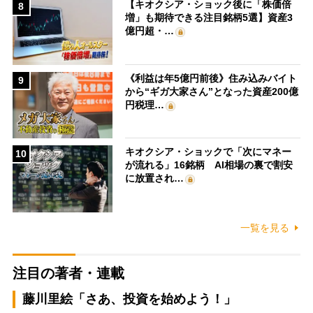
【キオクシア・ショック後に「株価倍
8
増」も期待できる注目銘柄5選】資産3
億円超・…
《利益は年5億円前後》住み込みバイト
9
から“ギガ大家さん”となった資産200億
円税理…
キオクシア・ショックで「次にマネー
10
が流れる」16銘柄 AI相場の裏で割安
に放置され…
一覧を見る
注目の著者・連載
藤川里絵「さあ、投資を始めよう！」