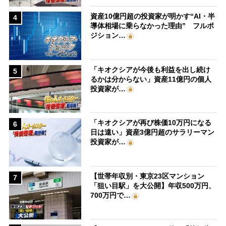
資産10億円超の投資家が明かす“AI・半
4
導体相場に乗らなかった理由” フルポ
ジション…
「キオクシアが今後も利益を出し続け
5
るかは分からない」資産11億円の個人
投資家が…
「キオクシアが再び株価10万円になる
6
日は遠い」資産3億円超のサラリーマン
投資家が…
【世帯年収別・東京23区マンション
7
「狙い目駅」を大公開】年収500万円、
700万円で…