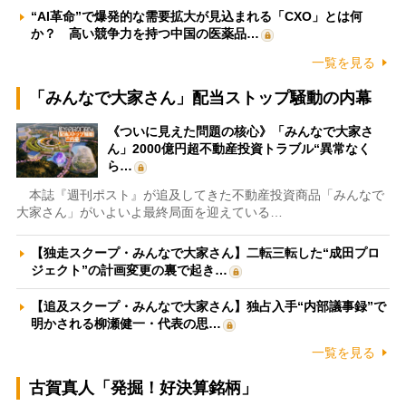
“AI革命”で爆発的な需要拡大が見込まれる「CXO」とは何
か？ 高い競争力を持つ中国の医薬品…
一覧を見る
「みんなで大家さん」配当ストップ騒動の内幕
《ついに見えた問題の核心》「みんなで大家さ
ん」2000億円超不動産投資トラブル“異常なく
ら…
本誌『週刊ポスト』が追及してきた不動産投資商品「みんなで
大家さん」がいよいよ最終局面を迎えている…
【独走スクープ・みんなで大家さん】二転三転した“成田プロ
ジェクト”の計画変更の裏で起き…
【追及スクープ・みんなで大家さん】独占入手“内部議事録”で
明かされる柳瀬健一・代表の思…
一覧を見る
古賀真人「発掘！好決算銘柄」