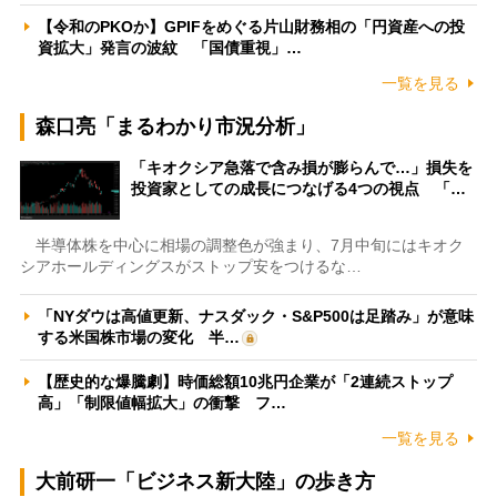
【令和のPKOか】GPIFをめぐる片山財務相の「円資産への投
資拡大」発言の波紋 「国債重視」…
一覧を見る
森口亮「まるわかり市況分析」
「キオクシア急落で含み損が膨らんで…」損失を
投資家としての成長につなげる4つの視点 「…
半導体株を中心に相場の調整色が強まり、7月中旬にはキオク
シアホールディングスがストップ安をつけるな…
「NYダウは高値更新、ナスダック・S&P500は足踏み」が意味
する米国株市場の変化 半…
【歴史的な爆騰劇】時価総額10兆円企業が「2連続ストップ
高」「制限値幅拡大」の衝撃 フ…
一覧を見る
大前研一「ビジネス新大陸」の歩き方