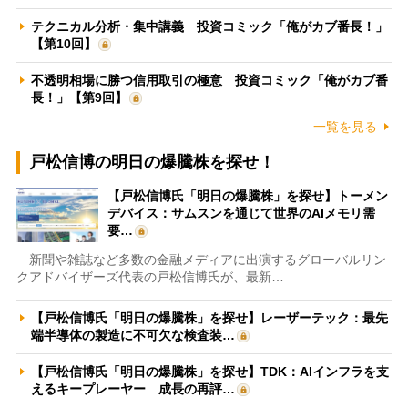
テクニカル分析・集中講義 投資コミック「俺がカブ番長！」
【第10回】
不透明相場に勝つ信用取引の極意 投資コミック「俺がカブ番
長！」【第9回】
一覧を見る
戸松信博の明日の爆騰株を探せ！
【戸松信博氏「明日の爆騰株」を探せ】トーメン
デバイス：サムスンを通じて世界のAIメモリ需
要…
新聞や雑誌など多数の金融メディアに出演するグローバルリン
クアドバイザーズ代表の戸松信博氏が、最新…
【戸松信博氏「明日の爆騰株」を探せ】レーザーテック：最先
端半導体の製造に不可欠な検査装…
【戸松信博氏「明日の爆騰株」を探せ】TDK：AIインフラを支
えるキープレーヤー 成長の再評…