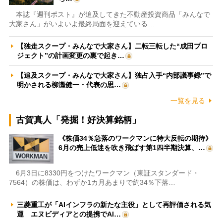
本誌『週刊ポスト』が追及してきた不動産投資商品「みんなで
大家さん」がいよいよ最終局面を迎えている…
【独走スクープ・みんなで大家さん】二転三転した“成田プロ
ジェクト”の計画変更の裏で起き…
【追及スクープ・みんなで大家さん】独占入手“内部議事録”で
明かされる柳瀬健一・代表の思…
一覧を見る
古賀真人「発掘！好決算銘柄」
《株価34％急落のワークマンに特大反転の期待》
6月の売上低迷を吹き飛ばす第1四半期決算、…
6月3日に8330円をつけたワークマン（東証スタンダード・
7564）の株価は、わずか1カ月あまりで約34％下落…
三菱重工が「AIインフラの新たな主役」として再評価される気
運 エヌビディアとの提携でAI…