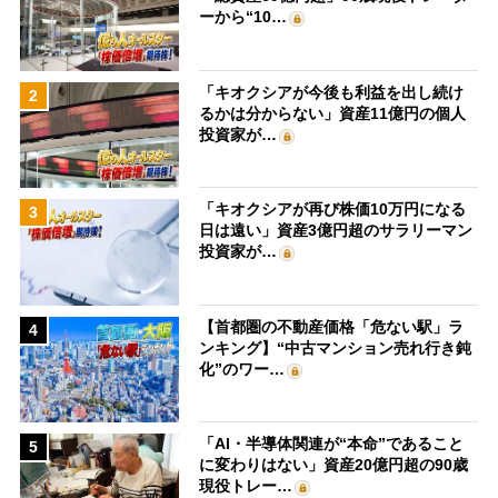
ーから“10…
「キオクシアが今後も利益を出し続け
2
るかは分からない」資産11億円の個人
投資家が…
「キオクシアが再び株価10万円になる
3
日は遠い」資産3億円超のサラリーマン
投資家が…
【首都圏の不動産価格「危ない駅」ラ
4
ンキング】“中古マンション売れ行き鈍
化”のワー…
「AI・半導体関連が“本命”であること
5
に変わりはない」資産20億円超の90歳
現役トレー…