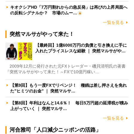
キオクシアHD「7万円割れからの急反発」は再びの上昇局面へ
の反転シグナルか？ 市場のムー…
一覧を見る
突然マルサがやって来た！
【最終回】1億6000万円の負債と引き換えに手に
入れたプライスレスな経験 ｜ 突然マルサがや…
2009年12月に発行された元FXトレーダー・磯貝清明氏の著書
『突然マルサがやって来た！～FXで10億円稼い…
【第9回】もう一度FXでリベンジ！ 種銭は差し押さえを免れ
た”ヒミツのお金” ｜ 突然マルサ…
【第8回】年利はなんと14.6％！ 毎日5万円超の延滞税が積み
上がっていく ｜ 突然マルサ…
一覧を見る
河合雅司「人口減少ニッポンの活路」