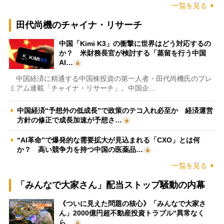
一覧を見る
田代尚機のチャイナ・リサーチ
中国「Kimi K3」の衝撃に世界はどう対応するの
か？ 米財務長官が検討する「蒸留を行う中国
AI…
中国経済に精通する中国株投資の第一人者・田代尚機氏のプレ
ミアム連載「チャイナ・リサーチ」。中国企…
中国経済“予想外の低成長”で政策のテコ入れ必至か 経済運営
方針の修正で成長加速が予想さ…
“AI革命”で爆発的な需要拡大が見込まれる「CXO」とは何
か？ 高い競争力を持つ中国の医薬品…
一覧を見る
「みんなで大家さん」配当ストップ騒動の内幕
《ついに見えた問題の核心》「みんなで大家さ
ん」2000億円超不動産投資トラブル“異常なく
ら…