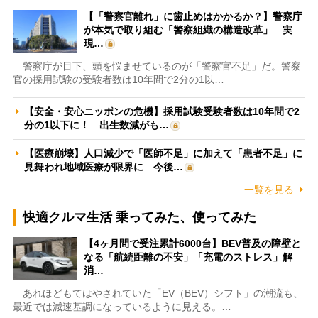
【「警察官離れ」に歯止めはかかるか？】警察庁
が本気で取り組む「警察組織の構造改革」 実
現…
警察庁が目下、頭を悩ませているのが「警察官不足」だ。警察
官の採用試験の受験者数は10年間で2分の1以…
【安全・安心ニッポンの危機】採用試験受験者数は10年間で2
分の1以下に！ 出生数減がも…
【医療崩壊】人口減少で「医師不足」に加えて「患者不足」に
見舞われ地域医療が限界に 今後…
一覧を見る
快適クルマ生活 乗ってみた、使ってみた
【4ヶ月間で受注累計6000台】BEV普及の障壁と
なる「航続距離の不安」「充電のストレス」解
消…
あれほどもてはやされていた「EV（BEV）シフト」の潮流も、
最近では減速基調になっているように見える。…