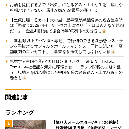
お酒を提供する店で「出禁」になる客のトホホな生態 嘔吐や
粗相だけじゃない、店側が嫌がる“最悪の客”とは
【土俵に埋まるカネ】大の里、豊昇龍が黒星続きの名古屋場所
は「懸賞金2826万円」が下位力士に渡り「今日はみんなで焼肉
だ！」 金星4個配給で協会は年96万円の支出増に
「30種類以上のパン食べ放題」で行列のできる新形態レストラ
ンを手掛けるサンマルクホールディングス 同社に聞いた「店
舗展開のコンセプト」、事業を多角化してもぶれない軸
急増する中国企業の“国籍ロンダリング” SHEIN、TikTok、
Temu…本社機能を海外に移転させ、トランプ関税の回避を狙
う 現地人を隠れ蓑にした中国企業の農業参入・土地取得への
懸念も
関連記事
ランキング
【億り人オールスターが狙う20銘柄】
1
「総資産69億円超」90歳現役トレーダ