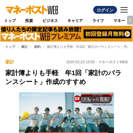
ログイン
トップ
投資
ビジネス
キャリア
ライフ
マネー
トップ
家計
節約
家計簿よりも手軽 年1回「家計のバランスシート」作成
家計
2020.02.23 15:00
マネーポストWEB
家計簿よりも手軽 年1回「家計のバラ
ンスシート」作成のすすめ
もっと見る
arrow_forward_ios