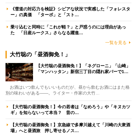
《雪道の対応力を検証》シビアな状況で実感した「フォレスタ
ー」の真価 「ターボ」と「スト…
乗り込むと同時に「これが軽？」と戸惑うのには理由があっ
た 「日産ルークス」さらなる躍進…
一覧を見る
大竹聡の「昼酒御免！」
【大竹聡の昼酒御免！】「ネグローニ」「山崎」
「マンハッタン」新宿三丁目の隠れ家バーで1…
お酒はいつ飲んでもいいものだが、昼から飲むお酒にはまた格
別の味わいがある――。ライター・作家の大竹…
【大竹聡の昼酒御免！】今の若者は「なめろう」や「キヌカツ
ギ」を知らないって本当？ 昔の…
【大竹聡の昼酒御免！】京急線で多摩川越えて「川崎の大衆酒
場」へと昼酒旅 押し寄せるノス…