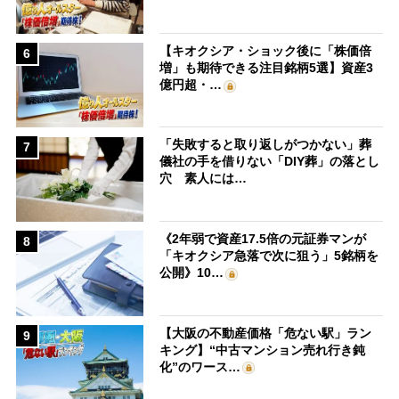
【キオクシア・ショック後に「株価倍
6
増」も期待できる注目銘柄5選】資産3
億円超・…
「失敗すると取り返しがつかない」葬
7
儀社の手を借りない「DIY葬」の落とし
穴 素人には…
《2年弱で資産17.5倍の元証券マンが
8
「キオクシア急落で次に狙う」5銘柄を
公開》10…
【大阪の不動産価格「危ない駅」ラン
9
キング】“中古マンション売れ行き鈍
化”のワース…