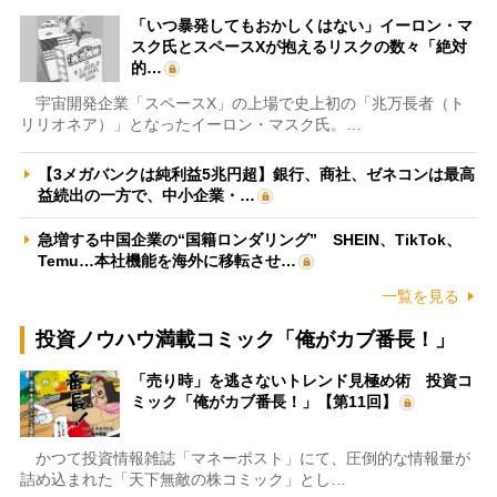
「いつ暴発してもおかしくはない」イーロン・マ
スク氏とスペースXが抱えるリスクの数々「絶対
的…
宇宙開発企業「スペースX」の上場で史上初の「兆万長者（ト
リリオネア）」となったイーロン・マスク氏。…
【3メガバンクは純利益5兆円超】銀行、商社、ゼネコンは最高
益続出の一方で、中小企業・…
急増する中国企業の“国籍ロンダリング” SHEIN、TikTok、
Temu…本社機能を海外に移転させ…
一覧を見る
投資ノウハウ満載コミック「俺がカブ番長！」
「売り時」を逃さないトレンド見極め術 投資コ
ミック「俺がカブ番長！」【第11回】
かつて投資情報雑誌「マネーポスト」にて、圧倒的な情報量が
詰め込まれた「天下無敵の株コミック」とし…