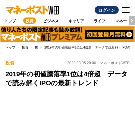
ログイン
トップ
投資
ビジネス
キャリア
ライフ
マネー
トップ
投資
株
2019年の初値騰落率1位は4倍超 データで読み解くIPOの
投資
2020.03.05 20:00
マネーポストWEB
2019年の初値騰落率1位は4倍超 データ
で読み解くIPOの最新トレンド
Loaded
:
96.70%
/
Unmute