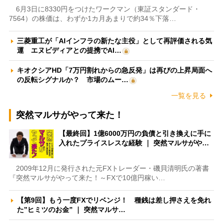
6月3日に8330円をつけたワークマン（東証スタンダード・
7564）の株価は、わずか1カ月あまりで約34％下落…
三菱重工が「AIインフラの新たな主役」として再評価される気
運 エヌビディアとの提携でAI…
キオクシアHD「7万円割れからの急反発」は再びの上昇局面へ
の反転シグナルか？ 市場のムー…
一覧を見る
突然マルサがやって来た！
【最終回】1億6000万円の負債と引き換えに手に
入れたプライスレスな経験 ｜ 突然マルサがや…
2009年12月に発行された元FXトレーダー・磯貝清明氏の著書
『突然マルサがやって来た！～FXで10億円稼い…
【第9回】もう一度FXでリベンジ！ 種銭は差し押さえを免れ
た”ヒミツのお金” ｜ 突然マルサ…