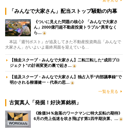
一覧を見る
「みんなで大家さん」配当ストップ騒動の内幕
《ついに見えた問題の核心》「みんなで大家さ
ん」2000億円超不動産投資トラブル“異常なく
ら…
本誌『週刊ポスト』が追及してきた不動産投資商品「みんなで
大家さん」がいよいよ最終局面を迎えている…
【独走スクープ・みんなで大家さん】二転三転した“成田プロ
ジェクト”の計画変更の裏で起き…
【追及スクープ・みんなで大家さん】独占入手“内部議事録”で
明かされる柳瀬健一・代表の思…
一覧を見る
古賀真人「発掘！好決算銘柄」
《株価34％急落のワークマンに特大反転の期待》
6月の売上低迷を吹き飛ばす第1四半期決算、…