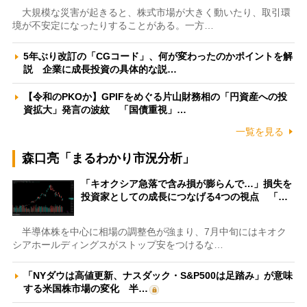
大規模な災害が起きると、株式市場が大きく動いたり、取引環
境が不安定になったりすることがある。一方…
5年ぶり改訂の「CGコード」、何が変わったのかポイントを解
説 企業に成長投資の具体的な説…
【令和のPKOか】GPIFをめぐる片山財務相の「円資産への投
資拡大」発言の波紋 「国債重視」…
一覧を見る
森口亮「まるわかり市況分析」
「キオクシア急落で含み損が膨らんで…」損失を
投資家としての成長につなげる4つの視点 「…
半導体株を中心に相場の調整色が強まり、7月中旬にはキオク
シアホールディングスがストップ安をつけるな…
「NYダウは高値更新、ナスダック・S&P500は足踏み」が意味
する米国株市場の変化 半…