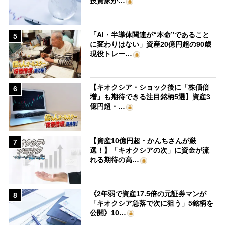
投資家が…
「AI・半導体関連が“本命”であること
5
に変わりはない」資産20億円超の90歳
現役トレー…
【キオクシア・ショック後に「株価倍
6
増」も期待できる注目銘柄5選】資産3
億円超・…
【資産10億円超・かんちさんが厳
7
選！】「キオクシアの次」に資金が流
れる期待の高…
《2年弱で資産17.5倍の元証券マンが
8
「キオクシア急落で次に狙う」5銘柄を
公開》10…