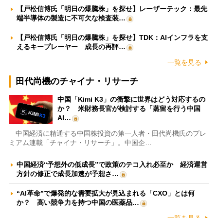
【戸松信博氏「明日の爆騰株」を探せ】レーザーテック：最先
端半導体の製造に不可欠な検査装…
【戸松信博氏「明日の爆騰株」を探せ】TDK：AIインフラを支
えるキープレーヤー 成長の再評…
一覧を見る
田代尚機のチャイナ・リサーチ
中国「Kimi K3」の衝撃に世界はどう対応するの
か？ 米財務長官が検討する「蒸留を行う中国
AI…
中国経済に精通する中国株投資の第一人者・田代尚機氏のプレ
ミアム連載「チャイナ・リサーチ」。中国企…
中国経済“予想外の低成長”で政策のテコ入れ必至か 経済運営
方針の修正で成長加速が予想さ…
“AI革命”で爆発的な需要拡大が見込まれる「CXO」とは何
か？ 高い競争力を持つ中国の医薬品…