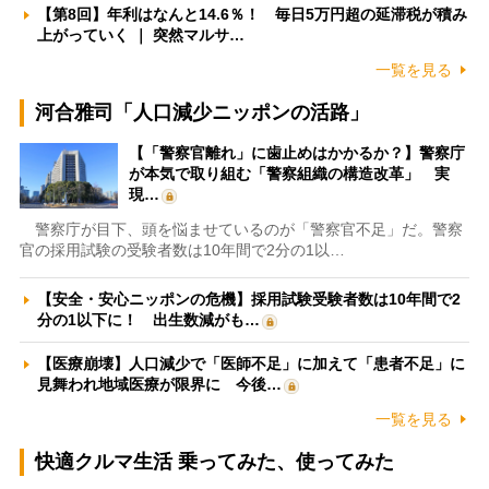
【第8回】年利はなんと14.6％！ 毎日5万円超の延滞税が積み
上がっていく ｜ 突然マルサ…
一覧を見る
河合雅司「人口減少ニッポンの活路」
【「警察官離れ」に歯止めはかかるか？】警察庁
が本気で取り組む「警察組織の構造改革」 実
現…
警察庁が目下、頭を悩ませているのが「警察官不足」だ。警察
官の採用試験の受験者数は10年間で2分の1以…
【安全・安心ニッポンの危機】採用試験受験者数は10年間で2
分の1以下に！ 出生数減がも…
【医療崩壊】人口減少で「医師不足」に加えて「患者不足」に
見舞われ地域医療が限界に 今後…
一覧を見る
快適クルマ生活 乗ってみた、使ってみた