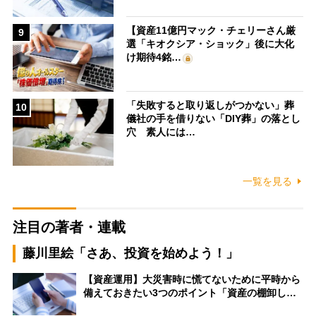
【資産11億円マック・チェリーさん厳
9
選「キオクシア・ショック」後に大化
け期待4銘…
「失敗すると取り返しがつかない」葬
10
儀社の手を借りない「DIY葬」の落とし
穴 素人には…
一覧を見る
注目の著者・連載
藤川里絵「さあ、投資を始めよう！」
【資産運用】大災害時に慌てないために平時から
備えておきたい3つのポイント「資産の棚卸し…