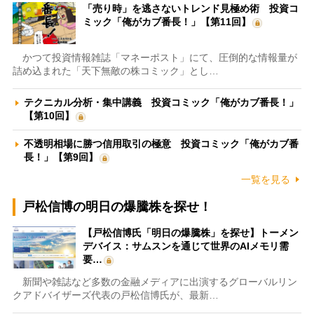
「売り時」を逃さないトレンド見極め術 投資コ
ミック「俺がカブ番長！」【第11回】
かつて投資情報雑誌「マネーポスト」にて、圧倒的な情報量が
詰め込まれた「天下無敵の株コミック」とし…
テクニカル分析・集中講義 投資コミック「俺がカブ番長！」
【第10回】
不透明相場に勝つ信用取引の極意 投資コミック「俺がカブ番
長！」【第9回】
一覧を見る
戸松信博の明日の爆騰株を探せ！
【戸松信博氏「明日の爆騰株」を探せ】トーメン
デバイス：サムスンを通じて世界のAIメモリ需
要…
新聞や雑誌など多数の金融メディアに出演するグローバルリン
クアドバイザーズ代表の戸松信博氏が、最新…