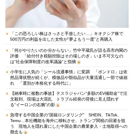
「この恐ろしい株はさっさと手放したい…」キオクシア株で
500万円の利益を出した女性が“夢よもう一度”と再購入
「何がやりたいのか分からない」竹中平蔵氏が語る高市内閣の
評価 「給付付き税額控除はその場しのぎ」いま不可欠なの
は“社会保障制度の改革議論”と指摘
小学生に人気の「シール流通事情」に変調 「ボンドロ」は依
然品薄状態が続くが、模倣品や類似品が大量流通し一部で値崩
れ 「選別が本格化する時代に」
【納車時に複数の事故】テスラジャパン“多額のEV補助金”で注
文殺到、現場は大混乱 トラブル続発の背後に見え隠れす
る“イーロンの右腕”の影
急増する中国企業の“国籍ロンダリング” SHEIN、TikTok、
Temu…本社機能を海外に移転させ、トランプ関税の回避を狙
う 現地人を隠れ蓑にした中国企業の農業参入・土地取得への
懸念も