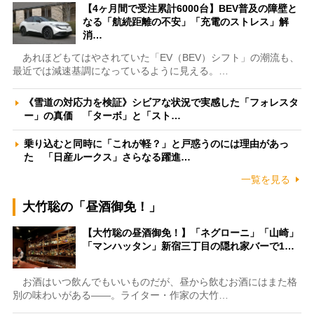
【4ヶ月間で受注累計6000台】BEV普及の障壁と
なる「航続距離の不安」「充電のストレス」解
消…
あれほどもてはやされていた「EV（BEV）シフト」の潮流も、
最近では減速基調になっているように見える。…
《雪道の対応力を検証》シビアな状況で実感した「フォレスタ
ー」の真価 「ターボ」と「スト…
乗り込むと同時に「これが軽？」と戸惑うのには理由があっ
た 「日産ルークス」さらなる躍進…
一覧を見る
大竹聡の「昼酒御免！」
【大竹聡の昼酒御免！】「ネグローニ」「山崎」
「マンハッタン」新宿三丁目の隠れ家バーで1…
お酒はいつ飲んでもいいものだが、昼から飲むお酒にはまた格
別の味わいがある――。ライター・作家の大竹…