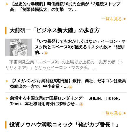
【歴史的な爆騰劇】時価総額10兆円企業が「2連続ストップ
高」「制限値幅拡大」の衝撃 フ…
一覧を見る
大前研一「ビジネス新大陸」の歩き方
「いつ暴発してもおかしくはない」イーロン・マ
スク氏とスペースXが抱えるリスクの数々「絶対
的…
宇宙開発企業「スペースX」の上場で史上初の「兆万長者（ト
リリオネア）」となったイーロン・マスク氏。…
【3メガバンクは純利益5兆円超】銀行、商社、ゼネコンは最高
益続出の一方で、中小企業・…
急増する中国企業の“国籍ロンダリング” SHEIN、TikTok、
Temu…本社機能を海外に移転させ…
一覧を見る
投資ノウハウ満載コミック「俺がカブ番長！」