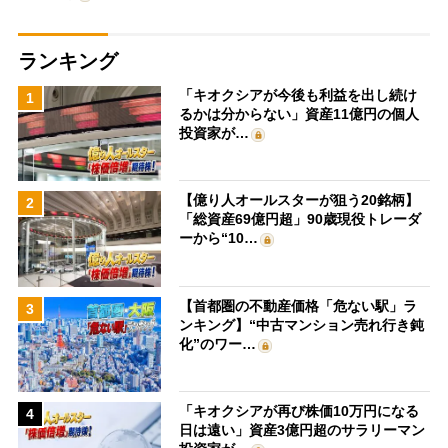
ランキング
「キオクシアが今後も利益を出し続け
1
るかは分からない」資産11億円の個人
投資家が…
【億り人オールスターが狙う20銘柄】
2
「総資産69億円超」90歳現役トレーダ
ーから“10…
【首都圏の不動産価格「危ない駅」ラ
3
ンキング】“中古マンション売れ行き鈍
化”のワー…
「キオクシアが再び株価10万円になる
4
日は遠い」資産3億円超のサラリーマン