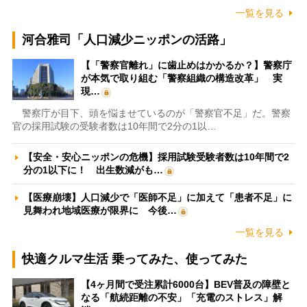
一覧を見る
河合雅司「人口減少ニッポンの活路」
【「警察官離れ」に歯止めはかかるか？】警察庁
が本気で取り組む「警察組織の構造改革」 実
現…
警察庁が目下、頭を悩ませているのが「警察官不足」だ。警察
官の採用試験の受験者数は10年間で2分の1以…
【安全・安心ニッポンの危機】採用試験受験者数は10年間で2
分の1以下に！ 出生数減がも…
【医療崩壊】人口減少で「医師不足」に加えて「患者不足」に
見舞われ地域医療が限界に 今後…
一覧を見る
快適クルマ生活 乗ってみた、使ってみた
【4ヶ月間で受注累計6000台】BEV普及の障壁と
なる「航続距離の不安」「充電のストレス」解