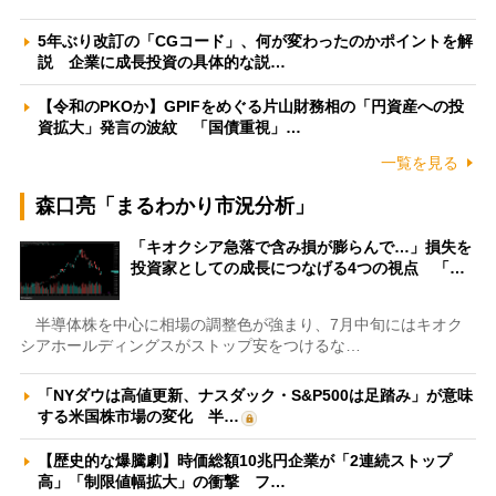
5年ぶり改訂の「CGコード」、何が変わったのかポイントを解
説 企業に成長投資の具体的な説…
【令和のPKOか】GPIFをめぐる片山財務相の「円資産への投
資拡大」発言の波紋 「国債重視」…
一覧を見る
森口亮「まるわかり市況分析」
「キオクシア急落で含み損が膨らんで…」損失を
投資家としての成長につなげる4つの視点 「…
半導体株を中心に相場の調整色が強まり、7月中旬にはキオク
シアホールディングスがストップ安をつけるな…
「NYダウは高値更新、ナスダック・S&P500は足踏み」が意味
する米国株市場の変化 半…
【歴史的な爆騰劇】時価総額10兆円企業が「2連続ストップ
高」「制限値幅拡大」の衝撃 フ…