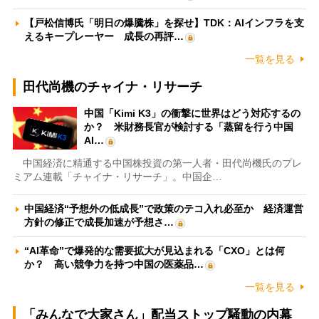
【戸松信博氏「明日の爆騰株」を探せ】TDK：AIインフラを支
えるキープレーヤー 成長の再評…
一覧を見る
田代尚機のチャイナ・リサーチ
中国「Kimi K3」の衝撃に世界はどう対応するの
か？ 米財務長官が検討する「蒸留を行う中国
AI…
中国経済に精通する中国株投資の第一人者・田代尚機氏のプレ
ミアム連載「チャイナ・リサーチ」。中国企…
中国経済“予想外の低成長”で政策のテコ入れ必至か 経済運営
方針の修正で成長加速が予想さ…
“AI革命”で爆発的な需要拡大が見込まれる「CXO」とは何
か？ 高い競争力を持つ中国の医薬品…
一覧を見る
「みんなで大家さん」配当ストップ騒動の内幕