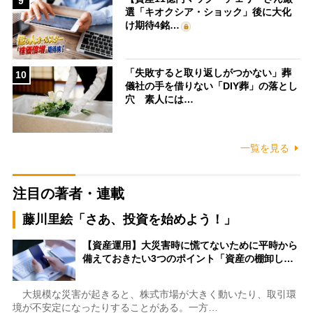
9
選「キオクシア・ショック」後に大化
け期待4銘…
「失敗すると取り返しがつかない」葬
10
儀社の手を借りない「DIY葬」の落とし
穴 素人には…
一覧を見る
注目の著者・連載
藤川里絵「さあ、投資を始めよう！」
【資産運用】大災害時に慌てないために平時から
備えておきたい3つのポイント「資産の棚卸し…
大規模な災害が起きると、株式市場が大きく動いたり、取引環
境が不安定になったりすることがある。一方…