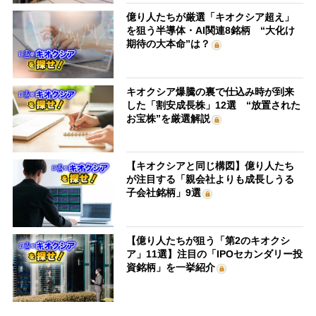
億り人たちが厳選「キオクシア超え」
を狙う半導体・AI関連8銘柄 “大化け
期待の大本命”は？
キオクシア爆騰の裏で仕込み時が到来
した「割安成長株」12選 “放置された
お宝株”を厳選解説
【キオクシアと同じ構図】億り人たち
が注目する「親会社よりも成長しうる
子会社銘柄」9選
【億り人たちが狙う「第2のキオクシ
ア」11選】注目の「IPOセカンダリー投
資銘柄」を一挙紹介