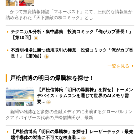
かつて投資情報雑誌「マネーポスト」にて、圧倒的な情報量が
詰め込まれた「天下無敵の株コミック」とし…
テクニカル分析・集中講義 投資コミック「俺がカブ番長！」
【第10回】
不透明相場に勝つ信用取引の極意 投資コミック「俺がカブ番
長！」【第9回】
一覧を見る
戸松信博の明日の爆騰株を探せ！
【戸松信博氏「明日の爆騰株」を探せ】トーメン
デバイス：サムスンを通じて世界のAIメモリ需
要…
新聞や雑誌など多数の金融メディアに出演するグローバルリン
クアドバイザーズ代表の戸松信博氏が、最新…
【戸松信博氏「明日の爆騰株」を探せ】レーザーテック：最先
端半導体の製造に不可欠な検査装…