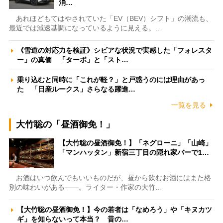
消…
あれほどもてはやされていた「EV（BEV）シフト」の潮流も、
最近では減速基調になっているように見える。…
《雪道の対応力を検証》シビアな状況で実感した「フォレスタ
ー」の真価 「ターボ」と「スト…
乗り込むと同時に「これが軽？」と戸惑うのには理由があっ
た 「日産ルークス」さらなる躍進…
一覧を見る
大竹聡の「昼酒御免！」
【大竹聡の昼酒御免！】「ネグローニ」「山崎」
「マンハッタン」新宿三丁目の隠れ家バーで1…
お酒はいつ飲んでもいいものだが、昼から飲むお酒にはまた格
別の味わいがある――。ライター・作家の大竹…
【大竹聡の昼酒御免！】今の若者は「なめろう」や「キヌカツ
ギ」を知らないって本当？ 昔の…