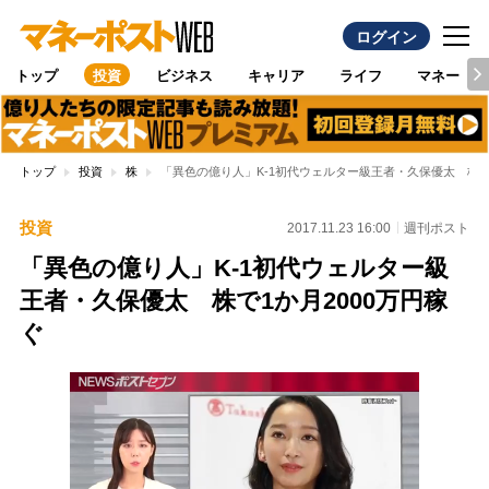
ログイン
トップ
投資
ビジネス
キャリア
ライフ
マネー
トップ
投資
株
「異色の億り人」K-1初代ウェルター級王者・久保優太 株で1
投資
2017.11.23 16:00
週刊ポスト
「異色の億り人」K-1初代ウェルター級
王者・久保優太 株で1か月2000万円稼
ぐ