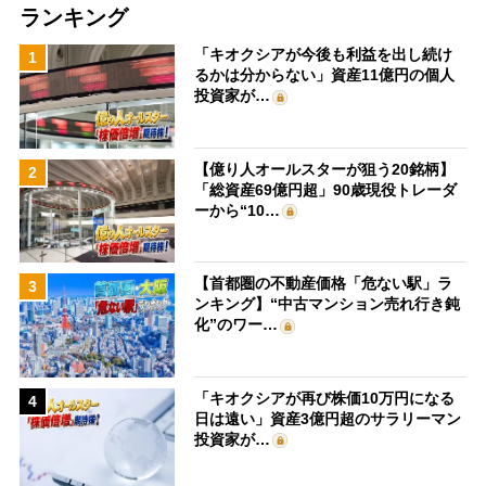
ランキング
「キオクシアが今後も利益を出し続け
1
るかは分からない」資産11億円の個人
投資家が…
【億り人オールスターが狙う20銘柄】
2
「総資産69億円超」90歳現役トレーダ
ーから“10…
【首都圏の不動産価格「危ない駅」ラ
3
ンキング】“中古マンション売れ行き鈍
化”のワー…
「キオクシアが再び株価10万円になる
4
日は遠い」資産3億円超のサラリーマン
投資家が…