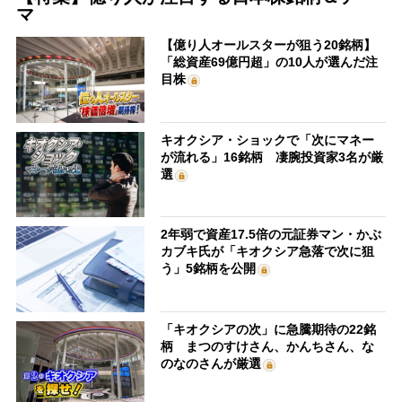
マ
【億り人オールスターが狙う20銘柄】
「総資産69億円超」の10人が選んだ注
目株
キオクシア・ショックで「次にマネー
が流れる」16銘柄 凄腕投資家3名が厳
選
2年弱で資産17.5倍の元証券マン・かぶ
カブキ氏が「キオクシア急落で次に狙
う」5銘柄を公開
「キオクシアの次」に急騰期待の22銘
柄 まつのすけさん、かんちさん、な
のなのさんが厳選