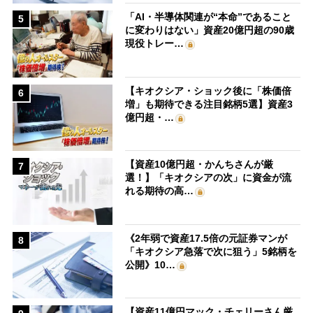
「AI・半導体関連が“本命”であること
5
に変わりはない」資産20億円超の90歳
現役トレー…
【キオクシア・ショック後に「株価倍
6
増」も期待できる注目銘柄5選】資産3
億円超・…
【資産10億円超・かんちさんが厳
7
選！】「キオクシアの次」に資金が流
れる期待の高…
《2年弱で資産17.5倍の元証券マンが
8
「キオクシア急落で次に狙う」5銘柄を
公開》10…
【資産11億円マック・チェリーさん厳