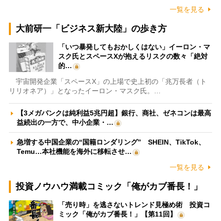
一覧を見る
大前研一「ビジネス新大陸」の歩き方
「いつ暴発してもおかしくはない」イーロン・マ
スク氏とスペースXが抱えるリスクの数々「絶対
的…
宇宙開発企業「スペースX」の上場で史上初の「兆万長者（ト
リリオネア）」となったイーロン・マスク氏。…
【3メガバンクは純利益5兆円超】銀行、商社、ゼネコンは最高
益続出の一方で、中小企業・…
急増する中国企業の“国籍ロンダリング” SHEIN、TikTok、
Temu…本社機能を海外に移転させ…
一覧を見る
投資ノウハウ満載コミック「俺がカブ番長！」
「売り時」を逃さないトレンド見極め術 投資コ
ミック「俺がカブ番長！」【第11回】