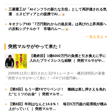
三菱重工が「AIインフラの新たな主役」として再評価される気
運 エヌビディアとの提携でAI…
キオクシアHD「7万円割れからの急反発」は再びの上昇局面へ
の反転シグナルか？ 市場のムー…
一覧を見る
突然マルサがやって来た！
【最終回】1億6000万円の負債と引き換えに手に
入れたプライスレスな経験 ｜ 突然マルサがや…
2009年12月に発行された元FXトレーダー・磯貝清明氏の著書
『突然マルサがやって来た！～FXで10億円稼い…
【第9回】もう一度FXでリベンジ！ 種銭は差し押さえを免れ
た”ヒミツのお金” ｜ 突然マルサ…
【第8回】年利はなんと14.6％！ 毎日5万円超の延滞税が積み
上がっていく ｜ 突然マルサ…