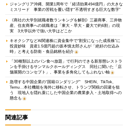
ジャングリア沖縄、開業1周年で「経済効果494億円」の大きな
ミスリード 事業の苦戦を覆い隠す“不透明すぎる巨大な数字”
《商社の大学別就職者数ランキングを解剖》三菱商事、三井物
産、住友商事への就職者は「東大・早大・慶大で約6割」の現
実 3大学以外で強い大学はどこか
キオクシアなどAI関連株に資金集中で“割安になった成長株”に
投資妙味 資産1.5億円超の坂本慎太郎さんが「絶好の仕込み
時」と考える防衛・食品銘柄を紹介
「30種類以上のパン食べ放題」で行列のできる新形態レストラ
ンを手掛けるサンマルクホールディングス 同社に聞いた「店
舗展開のコンセプト」、事業を多角化してもぶれない軸
急増する中国企業の“国籍ロンダリング” SHEIN、TikTok、
Temu…本社機能を海外に移転させ、トランプ関税の回避を狙
う 現地人を隠れ蓑にした中国企業の農業参入・土地取得への
懸念も
関連記事