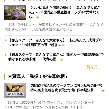
《ついに見えた問題の核心》「みんなで大家さ
ん」2000億円超不動産投資トラブル“異常なく
ら…
本誌『週刊ポスト』が追及してきた不動産投資商品「みんなで
大家さん」がいよいよ最終局面を迎えている…
【独走スクープ・みんなで大家さん】二転三転した“成田プロ
ジェクト”の計画変更の裏で起き…
【追及スクープ・みんなで大家さん】独占入手“内部議事録”で
明かされる柳瀬健一・代表の思…
一覧を見る
古賀真人「発掘！好決算銘柄」
《株価34％急落のワークマンに特大反転の期待》
6月の売上低迷を吹き飛ばす第1四半期決算、…
6月3日に8330円をつけたワークマン（東証スタンダード・
7564）の株価は、わずか1カ月あまりで約34％下落…