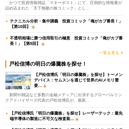
かつて投資情報雑誌「マネーポスト」にて、圧倒的な情報量が
詰め込まれた「天下無敵の株コミック」とし…
テクニカル分析・集中講義 投資コミック「俺がカブ番長！」
【第10回】
不透明相場に勝つ信用取引の極意 投資コミック「俺がカブ番
長！」【第9回】
一覧を見る
戸松信博の明日の爆騰株を探せ！
【戸松信博氏「明日の爆騰株」を探せ】トーメン
デバイス：サムスンを通じて世界のAIメモリ需
要…
新聞や雑誌など多数の金融メディアに出演するグローバルリン
クアドバイザーズ代表の戸松信博氏が、最新…
【戸松信博氏「明日の爆騰株」を探せ】レーザーテック：最先
端半導体の製造に不可欠な検査装…