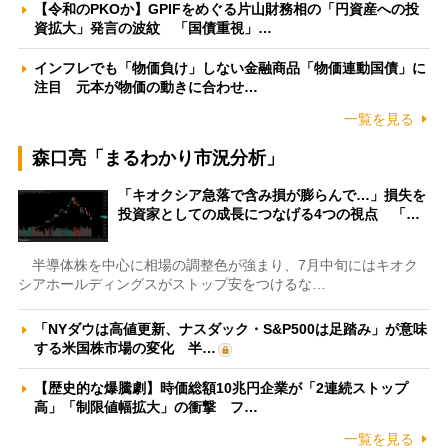
【令和のPKOか】GPIFをめぐる片山財務相の「円資産への投
資拡大」発言の波紋 「国債重視」…
インフレでも「物価負け」しない金融商品「物価連動国債」に
注目 元本が物価の動きに合わせ…
一覧を見る
森口亮「まるわかり市況分析」
「キオクシア急落で含み損が膨らんで…」損失を
投資家としての成長につなげる4つの視点 「…
半導体株を中心に相場の調整色が強まり、7月中旬にはキオク
シアホールディングスがストップ安をつけるな…
「NYダウは高値更新、ナスダック・S&P500は足踏み」が意味
する米国株市場の変化 半…
【歴史的な爆騰劇】時価総額10兆円企業が「2連続ストップ
高」「制限値幅拡大」の衝撃 フ…
一覧を見る