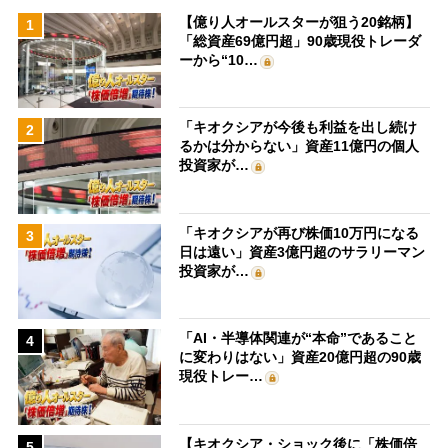
【億り人オールスターが狙う20銘柄】
1
「総資産69億円超」90歳現役トレーダ
ーから“10…
「キオクシアが今後も利益を出し続け
2
るかは分からない」資産11億円の個人
投資家が…
「キオクシアが再び株価10万円になる
3
日は遠い」資産3億円超のサラリーマン
投資家が…
「AI・半導体関連が“本命”であること
4
に変わりはない」資産20億円超の90歳
現役トレー…
【キオクシア・ショック後に「株価倍
5