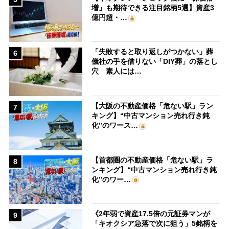
増」も期待できる注目銘柄5選】資産3
億円超・…
「失敗すると取り返しがつかない」葬
6
儀社の手を借りない「DIY葬」の落とし
穴 素人には…
【大阪の不動産価格「危ない駅」ラン
7
キング】“中古マンション売れ行き鈍
化”のワース…
【首都圏の不動産価格「危ない駅」ラ
8
ンキング】“中古マンション売れ行き鈍
化”のワー…
《2年弱で資産17.5倍の元証券マンが
9
「キオクシア急落で次に狙う」5銘柄を