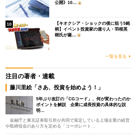
公開》10…
【キオクシア・ショックの後に狙う5銘
10
柄】イベント投資家の億り人・羽根英
樹氏が厳…
一覧を見る
注目の著者・連載
藤川里絵「さあ、投資を始めよう！」
5年ぶり改訂の「CGコード」、何が変わったのか
ポイントを解説 企業に成長投資の具体的な説
明…
金融庁と東京証券取引所が共同で策定している上場企業の経営
や取締役会のあり方を定める「コーポレート…