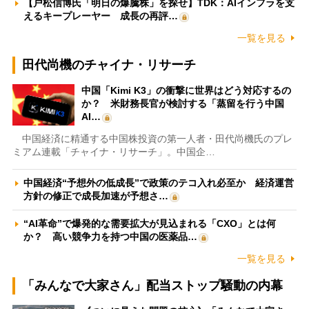
【戸松信博氏「明日の爆騰株」を探せ】TDK：AIインフラを支
えるキープレーヤー 成長の再評…
一覧を見る
田代尚機のチャイナ・リサーチ
中国「Kimi K3」の衝撃に世界はどう対応するの
か？ 米財務長官が検討する「蒸留を行う中国
AI…
中国経済に精通する中国株投資の第一人者・田代尚機氏のプレ
ミアム連載「チャイナ・リサーチ」。中国企…
中国経済“予想外の低成長”で政策のテコ入れ必至か 経済運営
方針の修正で成長加速が予想さ…
“AI革命”で爆発的な需要拡大が見込まれる「CXO」とは何
か？ 高い競争力を持つ中国の医薬品…
一覧を見る
「みんなで大家さん」配当ストップ騒動の内幕