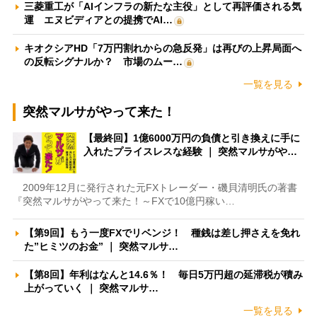
三菱重工が「AIインフラの新たな主役」として再評価される気
運 エヌビディアとの提携でAI…
キオクシアHD「7万円割れからの急反発」は再びの上昇局面へ
の反転シグナルか？ 市場のムー…
一覧を見る
突然マルサがやって来た！
【最終回】1億6000万円の負債と引き換えに手に
入れたプライスレスな経験 ｜ 突然マルサがや…
2009年12月に発行された元FXトレーダー・磯貝清明氏の著書
『突然マルサがやって来た！～FXで10億円稼い…
【第9回】もう一度FXでリベンジ！ 種銭は差し押さえを免れ
た”ヒミツのお金” ｜ 突然マルサ…
【第8回】年利はなんと14.6％！ 毎日5万円超の延滞税が積み
上がっていく ｜ 突然マルサ…
一覧を見る