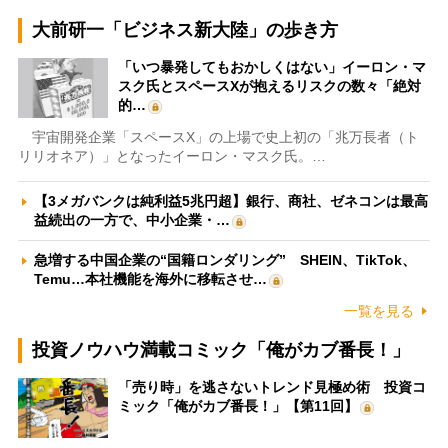
大前研一「ビジネス新大陸」の歩き方
「いつ暴発してもおかしくはない」イーロン・マ
スク氏とスペースXが抱えるリスクの数々「絶対
的…
宇宙開発企業「スペースX」の上場で史上初の「兆万長者（ト
リリオネア）」となったイーロン・マスク氏。…
【3メガバンクは純利益5兆円超】銀行、商社、ゼネコンは最高
益続出の一方で、中小企業・…
急増する中国企業の“国籍ロンダリング” SHEIN、TikTok、
Temu…本社機能を海外に移転させ…
一覧を見る
投資ノウハウ満載コミック「俺がカブ番長！」
「売り時」を逃さないトレンド見極め術 投資コ
ミック「俺がカブ番長！」【第11回】