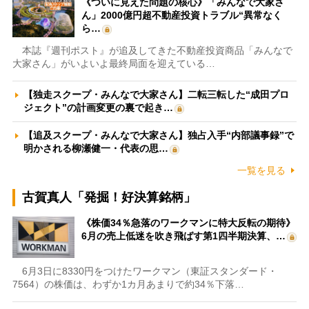
《ついに見えた問題の核心》「みんなで大家さ
ん」2000億円超不動産投資トラブル“異常なく
ら…
本誌『週刊ポスト』が追及してきた不動産投資商品「みんなで
大家さん」がいよいよ最終局面を迎えている…
【独走スクープ・みんなで大家さん】二転三転した“成田プロ
ジェクト”の計画変更の裏で起き…
【追及スクープ・みんなで大家さん】独占入手“内部議事録”で
明かされる柳瀬健一・代表の思…
一覧を見る
古賀真人「発掘！好決算銘柄」
《株価34％急落のワークマンに特大反転の期待》
6月の売上低迷を吹き飛ばす第1四半期決算、…
6月3日に8330円をつけたワークマン（東証スタンダード・
7564）の株価は、わずか1カ月あまりで約34％下落…