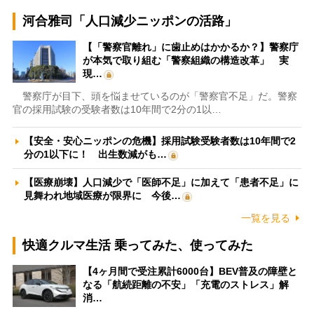
河合雅司「人口減少ニッポンの活路」
【「警察官離れ」に歯止めはかかるか？】警察庁
が本気で取り組む「警察組織の構造改革」 実
現…
警察庁が目下、頭を悩ませているのが「警察官不足」だ。警察
官の採用試験の受験者数は10年間で2分の1以…
【安全・安心ニッポンの危機】採用試験受験者数は10年間で2
分の1以下に！ 出生数減がも…
【医療崩壊】人口減少で「医師不足」に加えて「患者不足」に
見舞われ地域医療が限界に 今後…
一覧を見る
快適クルマ生活 乗ってみた、使ってみた
【4ヶ月間で受注累計6000台】BEV普及の障壁と
なる「航続距離の不安」「充電のストレス」解
消…