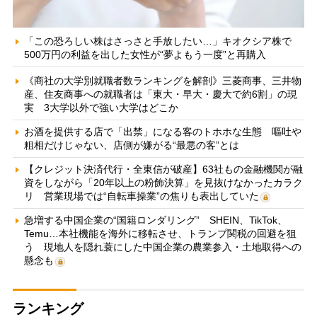
「この恐ろしい株はさっさと手放したい…」キオクシア株で
500万円の利益を出した女性が“夢よもう一度”と再購入
《商社の大学別就職者数ランキングを解剖》三菱商事、三井物
産、住友商事への就職者は「東大・早大・慶大で約6割」の現
実 3大学以外で強い大学はどこか
お酒を提供する店で「出禁」になる客のトホホな生態 嘔吐や
粗相だけじゃない、店側が嫌がる“最悪の客”とは
【クレジット決済代行・全東信が破産】63社もの金融機関が融
資をしながら「20年以上の粉飾決算」を見抜けなかったカラク
リ 営業現場では“自転車操業”の焦りも表出していた
急増する中国企業の“国籍ロンダリング” SHEIN、TikTok、
Temu…本社機能を海外に移転させ、トランプ関税の回避を狙
う 現地人を隠れ蓑にした中国企業の農業参入・土地取得への
懸念も
ランキング