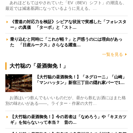
あれほどもてはやされていた「EV（BEV）シフト」の潮流も、
最近では減速基調になっているように見える。…
《雪道の対応力を検証》シビアな状況で実感した「フォレスタ
ー」の真価 「ターボ」と「スト…
乗り込むと同時に「これが軽？」と戸惑うのには理由があっ
た 「日産ルークス」さらなる躍進…
一覧を見る
大竹聡の「昼酒御免！」
【大竹聡の昼酒御免！】「ネグローニ」「山崎」
「マンハッタン」新宿三丁目の隠れ家バーで1…
お酒はいつ飲んでもいいものだが、昼から飲むお酒にはまた格
別の味わいがある――。ライター・作家の大竹…
【大竹聡の昼酒御免！】今の若者は「なめろう」や「キヌカツ
ギ」を知らないって本当？ 昔の…