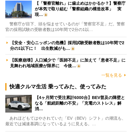
【「警察官離れ」に歯止めはかかるか？】警察庁
が本気で取り組む「警察組織の構造改革」 実
現…
警察庁が目下、頭を悩ませているのが「警察官不足」だ。警察
官の採用試験の受験者数は10年間で2分の1以…
【安全・安心ニッポンの危機】採用試験受験者数は10年間で2
分の1以下に！ 出生数減がも…
【医療崩壊】人口減少で「医師不足」に加えて「患者不足」に
見舞われ地域医療が限界に 今後…
一覧を見る
快適クルマ生活 乗ってみた、使ってみた
【4ヶ月間で受注累計6000台】BEV普及の障壁と
なる「航続距離の不安」「充電のストレス」解
消…
あれほどもてはやされていた「EV（BEV）シフト」の潮流も、
最近では減速基調になっているように見える。…