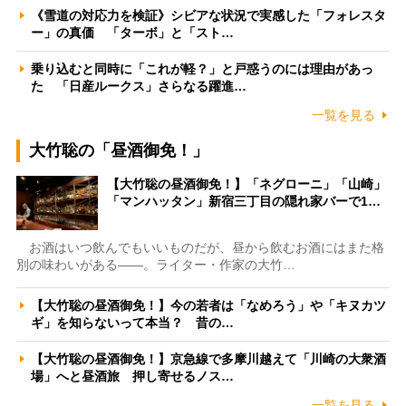
《雪道の対応力を検証》シビアな状況で実感した「フォレスタ
ー」の真価 「ターボ」と「スト…
乗り込むと同時に「これが軽？」と戸惑うのには理由があっ
た 「日産ルークス」さらなる躍進…
一覧を見る
大竹聡の「昼酒御免！」
【大竹聡の昼酒御免！】「ネグローニ」「山崎」
「マンハッタン」新宿三丁目の隠れ家バーで1…
お酒はいつ飲んでもいいものだが、昼から飲むお酒にはまた格
別の味わいがある――。ライター・作家の大竹…
【大竹聡の昼酒御免！】今の若者は「なめろう」や「キヌカツ
ギ」を知らないって本当？ 昔の…
【大竹聡の昼酒御免！】京急線で多摩川越えて「川崎の大衆酒
場」へと昼酒旅 押し寄せるノス…
一覧を見る