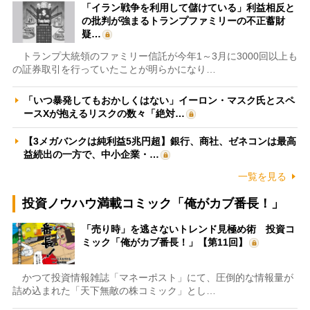
「イラン戦争を利用して儲けている」利益相反と
の批判が強まるトランプファミリーの不正蓄財
疑…
トランプ大統領のファミリー信託が今年1～3月に3000回以上も
の証券取引を行っていたことが明らかになり…
「いつ暴発してもおかしくはない」イーロン・マスク氏とスペ
ースXが抱えるリスクの数々「絶対…
【3メガバンクは純利益5兆円超】銀行、商社、ゼネコンは最高
益続出の一方で、中小企業・…
一覧を見る
投資ノウハウ満載コミック「俺がカブ番長！」
「売り時」を逃さないトレンド見極め術 投資コ
ミック「俺がカブ番長！」【第11回】
かつて投資情報雑誌「マネーポスト」にて、圧倒的な情報量が
詰め込まれた「天下無敵の株コミック」とし…