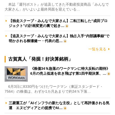
本誌『週刊ポスト』が追及してきた不動産投資商品「みんなで
大家さん」がいよいよ最終局面を迎えている…
【独走スクープ・みんなで大家さん】二転三転した“成田プロ
ジェクト”の計画変更の裏で起き…
【追及スクープ・みんなで大家さん】独占入手“内部議事録”で
明かされる柳瀬健一・代表の思…
一覧を見る
古賀真人「発掘！好決算銘柄」
《株価34％急落のワークマンに特大反転の期待》
6月の売上低迷を吹き飛ばす第1四半期決算、…
6月3日に8330円をつけたワークマン（東証スタンダード・
7564）の株価は、わずか1カ月あまりで約34％下落…
三菱重工が「AIインフラの新たな主役」として再評価される気
運 エヌビディアとの提携でAI…