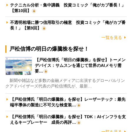
テクニカル分析・集中講義 投資コミック「俺がカブ番長！」
【第10回】
不透明相場に勝つ信用取引の極意 投資コミック「俺がカブ番
長！」【第9回】
一覧を見る
戸松信博の明日の爆騰株を探せ！
【戸松信博氏「明日の爆騰株」を探せ】トーメン
デバイス：サムスンを通じて世界のAIメモリ需
要…
新聞や雑誌など多数の金融メディアに出演するグローバルリン
クアドバイザーズ代表の戸松信博氏が、最新…
【戸松信博氏「明日の爆騰株」を探せ】レーザーテック：最先
端半導体の製造に不可欠な検査装…
【戸松信博氏「明日の爆騰株」を探せ】TDK：AIインフラを支
えるキープレーヤー 成長の再評…
一覧を見る