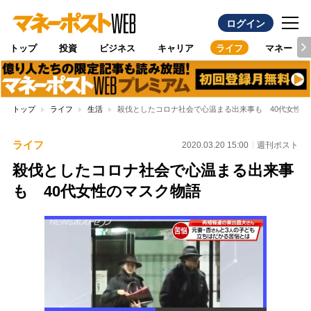
ログイン
トップ
投資
ビジネス
キャリア
ライフ
マネー
トップ
ライフ
生活
殺伐としたコロナ社会で心温まる出来事も 40代女性の
ライフ
2020.03.20 15:00
週刊ポスト
殺伐としたコロナ社会で心温まる出来事
も 40代女性のマスク物語