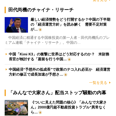
田代尚機のチャイナ・リサーチ
厳しい経済情勢をどう打開するか？中国の下半期
の「経済運営方針」を読み解く 需要不足対策
が…
中国経済に精通する中国株投資の第一人者・田代尚機氏のプレ
ミアム連載「チャイナ・リサーチ」。中国の…
中国「Kimi K3」の衝撃に世界はどう対応するのか？ 米財務
長官が検討する「蒸留を行う中国…
中国経済“予想外の低成長”で政策のテコ入れ必至か 経済運営
方針の修正で成長加速が予想さ…
一覧を見る
「みんなで大家さん」配当ストップ騒動の内幕
《ついに見えた問題の核心》「みんなで大家さ
ん」2000億円超不動産投資トラブル“異常なく
ら…