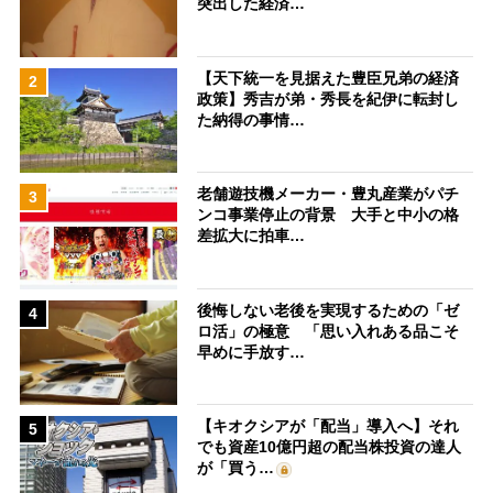
突出した経済…
【天下統一を見据えた豊臣兄弟の経済
2
政策】秀吉が弟・秀長を紀伊に転封し
た納得の事情…
老舗遊技機メーカー・豊丸産業がパチ
3
ンコ事業停止の背景 大手と中小の格
差拡大に拍車…
後悔しない老後を実現するための「ゼ
4
ロ活」の極意 「思い入れある品こそ
早めに手放す…
【キオクシアが「配当」導入へ】それ
5
でも資産10億円超の配当株投資の達人
が「買う…