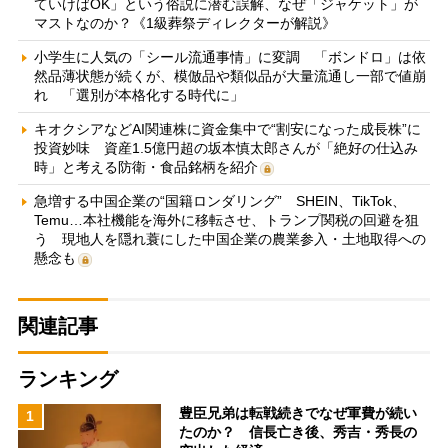
ていけばOK」という俗説に潜む誤解、なぜ「ジャケット」が
マストなのか？《1級葬祭ディレクターが解説》
小学生に人気の「シール流通事情」に変調 「ボンドロ」は依
然品薄状態が続くが、模倣品や類似品が大量流通し一部で値崩
れ 「選別が本格化する時代に」
キオクシアなどAI関連株に資金集中で“割安になった成長株”に
投資妙味 資産1.5億円超の坂本慎太郎さんが「絶好の仕込み
時」と考える防衛・食品銘柄を紹介
急増する中国企業の“国籍ロンダリング” SHEIN、TikTok、
Temu…本社機能を海外に移転させ、トランプ関税の回避を狙
う 現地人を隠れ蓑にした中国企業の農業参入・土地取得への
懸念も
関連記事
ランキング
豊臣兄弟は転戦続きでなぜ軍費が続い
1
たのか？ 信長亡き後、秀吉・秀長の