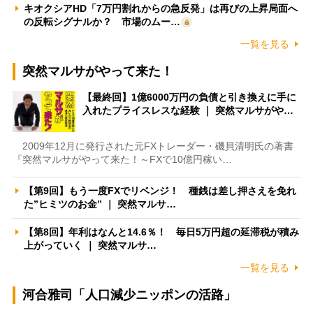
キオクシアHD「7万円割れからの急反発」は再びの上昇局面へ
の反転シグナルか？ 市場のムー…
一覧を見る
突然マルサがやって来た！
【最終回】1億6000万円の負債と引き換えに手に
入れたプライスレスな経験 ｜ 突然マルサがや…
2009年12月に発行された元FXトレーダー・磯貝清明氏の著書
『突然マルサがやって来た！～FXで10億円稼い…
【第9回】もう一度FXでリベンジ！ 種銭は差し押さえを免れ
た”ヒミツのお金” ｜ 突然マルサ…
【第8回】年利はなんと14.6％！ 毎日5万円超の延滞税が積み
上がっていく ｜ 突然マルサ…
一覧を見る
河合雅司「人口減少ニッポンの活路」