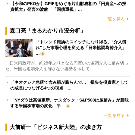
【令和のPKOか】GPIFをめぐる片山財務相の「円資産への投
資拡大」発言の波紋 「国債重視」…
一覧を見る
森口亮「まるわかり市況分析」
「トレンド転換のスイッチになり得る」“介入慣
れ”した市場心理を変える「日米協調為替介入」
…
日米両政府が、約28年ぶりとなる円買いの協調介入に踏み切っ
た。米国も追加介入を辞さない姿勢を示して…
「キオクシア急落で含み損が膨らんで…」損失を投資家として
の成長につなげる4つの視点 …
「NYダウは高値更新、ナスダック・S&P500は足踏み」が意味
する米国株市場の変化 半…
一覧を見る
大前研一「ビジネス新大陸」の歩き方