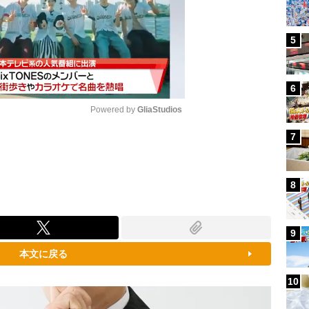
5
6
Powered by 
GliaStudios
7
Mute
8
9
本文に戻る
10