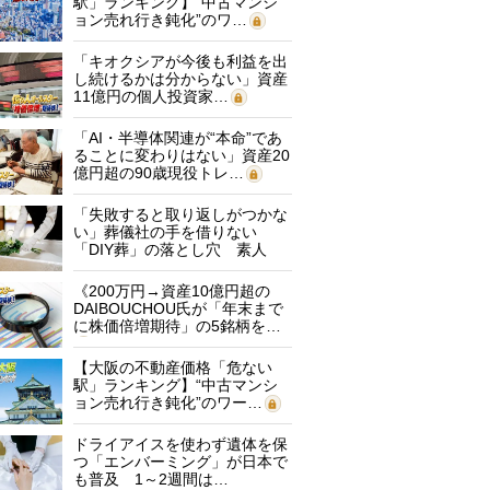
駅」ランキング】“中古マンシ
ョン売れ行き鈍化”のワ…
「キオクシアが今後も利益を出
し続けるかは分からない」資産
11億円の個人投資家…
「AI・半導体関連が“本命”であ
ることに変わりはない」資産20
億円超の90歳現役トレ…
「失敗すると取り返しがつかな
い」葬儀社の手を借りない
「DIY葬」の落とし穴 素人
に…
《200万円→資産10億円超の
DAIBOUCHOU氏が「年末まで
に株価倍増期待」の5銘柄を…
【大阪の不動産価格「危ない
駅」ランキング】“中古マンシ
ョン売れ行き鈍化”のワー…
ドライアイスを使わず遺体を保
つ「エンバーミング」が日本で
も普及 1～2週間は…