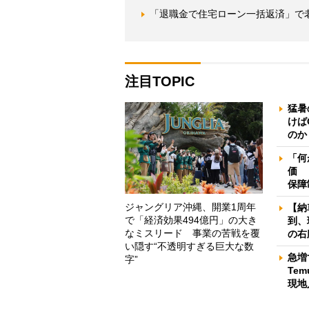
「退職金で住宅ローン一括返済」で
注目TOPIC
猛暑
けば
のか
「何
価 
保障
ジャングリア沖縄、開業1周年
【納
で「経済効果494億円」の大き
到、
なミスリード 事業の苦戦を覆
の右
い隠す“不透明すぎる巨大な数
急増
字”
Te
現地