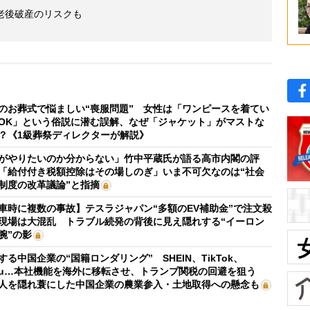
老後破産のリスクも
のお葬式で悩ましい“喪服問題” 女性は「ワンピースを着てい
OK」という俗説に潜む誤解、なぜ「ジャケット」がマストな
？《1級葬祭ディレクターが解説》
がやりたいのか分からない」竹中平蔵氏が語る高市内閣の評
「給付付き税額控除はその場しのぎ」いま不可欠なのは“社会
制度の改革議論”と指摘
車時に複数の事故】テスラジャパン“多額のEV補助金”で注文殺
現場は大混乱 トラブル続発の背後に見え隠れする“イーロン
腕”の影
する中国企業の“国籍ロンダリング” SHEIN、TikTok、
mu…本社機能を海外に移転させ、トランプ関税の回避を狙う
人を隠れ蓑にした中国企業の農業参入・土地取得への懸念も