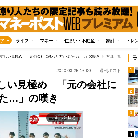
ア
ライフ
マネー
住まい・不動産
家計
トレ
難しい見極め 「元の会社に残った方がよかった…」の嘆き
写真一覧
ラ
1
2020.03.25 16:00
週刊ポスト
しい見極め 「元の会社に
2
た…」の嘆き
3
もっと見る
arrow_forward_ios
4