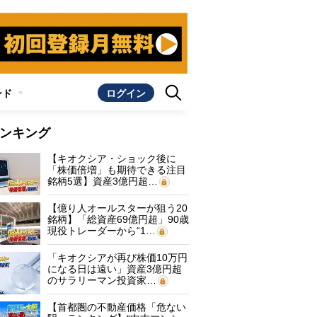
ンド
ログイン
ンキング
【キオクシア・ショック後に
「株価倍増」も期待できる注目
銘柄5選】資産3億円超…
【億り人オールスターが狙う20
銘柄】「総資産69億円超」90歳
現役トレーダーから“1…
「キオクシアが再び株価10万円
になる日は遠い」資産3億円超
のサラリーマン投資家…
【首都圏の不動産価格「危ない