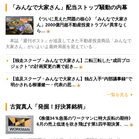
「みんなで大家さん」配当ストップ騒動の内幕
《ついに見えた問題の核心》「みんなで大家さ
ん」2000億円超不動産投資トラブル“異常なく
ら…
本誌『週刊ポスト』が追及してきた不動産投資商品「みんなで
大家さん」がいよいよ最終局面を迎えている…
【独走スクープ・みんなで大家さん】二転三転した“成田プロ
ジェクト”の計画変更の裏で起き…
【追及スクープ・みんなで大家さん】独占入手“内部議事録”で
明かされる柳瀬健一・代表の思…
一覧を見る
古賀真人「発掘！好決算銘柄」
《株価34％急落のワークマンに特大反転の期待》
6月の売上低迷を吹き飛ばす第1四半期決算、…