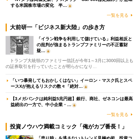
する米国株市場の変化 半…
一覧を見る
大前研一「ビジネス新大陸」の歩き方
「イラン戦争を利用して儲けている」利益相反と
の批判が強まるトランプファミリーの不正蓄財
疑…
トランプ大統領のファミリー信託が今年1～3月に3000回以上も
の証券取引を行っていたことが明らかになり…
「いつ暴発してもおかしくはない」イーロン・マスク氏とスペ
ースXが抱えるリスクの数々「絶対…
【3メガバンクは純利益5兆円超】銀行、商社、ゼネコンは最高
益続出の一方で、中小企業・…
一覧を見る
投資ノウハウ満載コミック「俺がカブ番長！」
「売り時」を逃さないトレンド見極め術 投資コ