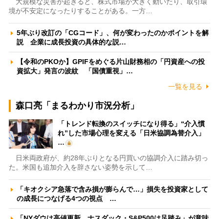
大規模な災害が起きると、株式市場が大きく動いたり、取引環
境が不安定になったりすることがある。一方…
5年ぶり改訂の「CGコード」、何が変わったのかポイントを解
説 企業に成長投資の具体的な説…
【令和のPKOか】GPIFをめぐる片山財務相の「円資産への投
資拡大」発言の波紋 「国債重視」…
一覧を見る
森口亮「まるわかり市況分析」
「トレンド転換のスイッチになり得る」“介入慣
れ”した市場心理を変える「日米協調為替介入」
…
日米両政府が、約28年ぶりとなる円買いの協調介入に踏み切っ
た。米国も追加介入を辞さない姿勢を示して…
「キオクシア急落で含み損が膨らんで…」損失を投資家として
の成長につなげる4つの視点 …
「NYダウは高値更新、ナスダック・S&P500は足踏み」が意味