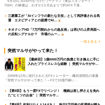
6月3日に8330円をつけたワークマン（東証スタンダード・
7564）の株価は、わずか1カ月あまりで約34％下落…
三菱重工が「AIインフラの新たな主役」として再評価される気
運 エヌビディアとの提携でAI…
キオクシアHD「7万円割れからの急反発」は再びの上昇局面へ
の反転シグナルか？ 市場のムー…
一覧を見る
突然マルサがやって来た！
【最終回】1億6000万円の負債と引き換えに手に
入れたプライスレスな経験 ｜ 突然マルサがや…
2009年12月に発行された元FXトレーダー・磯貝清明氏の著書
『突然マルサがやって来た！～FXで10億円稼い…
【第9回】もう一度FXでリベンジ！ 種銭は差し押さえを免れ
た”ヒミツのお金” ｜ 突然マルサ…
【第8回】年利はなんと14.6％！ 毎日5万円超の延滞税が積み