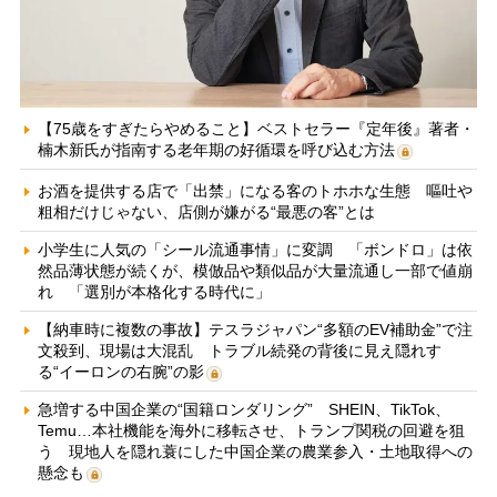
【75歳をすぎたらやめること】ベストセラー『定年後』著者・
楠木新氏が指南する老年期の好循環を呼び込む方法
お酒を提供する店で「出禁」になる客のトホホな生態 嘔吐や
粗相だけじゃない、店側が嫌がる“最悪の客”とは
小学生に人気の「シール流通事情」に変調 「ボンドロ」は依
然品薄状態が続くが、模倣品や類似品が大量流通し一部で値崩
れ 「選別が本格化する時代に」
【納車時に複数の事故】テスラジャパン“多額のEV補助金”で注
文殺到、現場は大混乱 トラブル続発の背後に見え隠れす
る“イーロンの右腕”の影
急増する中国企業の“国籍ロンダリング” SHEIN、TikTok、
Temu…本社機能を海外に移転させ、トランプ関税の回避を狙
う 現地人を隠れ蓑にした中国企業の農業参入・土地取得への
懸念も