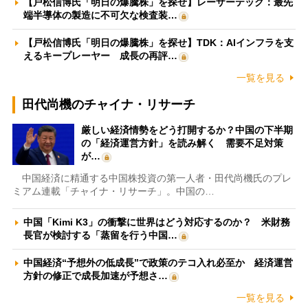
【戸松信博氏「明日の爆騰株」を探せ】レーザーテック：最先
端半導体の製造に不可欠な検査装…
【戸松信博氏「明日の爆騰株」を探せ】TDK：AIインフラを支
えるキープレーヤー 成長の再評…
一覧を見る
田代尚機のチャイナ・リサーチ
厳しい経済情勢をどう打開するか？中国の下半期
の「経済運営方針」を読み解く 需要不足対策
が…
中国経済に精通する中国株投資の第一人者・田代尚機氏のプレ
ミアム連載「チャイナ・リサーチ」。中国の…
中国「Kimi K3」の衝撃に世界はどう対応するのか？ 米財務
長官が検討する「蒸留を行う中国…
中国経済“予想外の低成長”で政策のテコ入れ必至か 経済運営
方針の修正で成長加速が予想さ…
一覧を見る