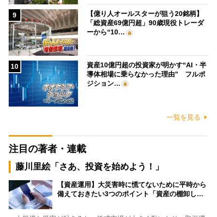
【億り人オールスターが狙う20銘柄】
9
「総資産69億円超」90歳現役トレーダ
ーから“10…
資産10億円超の投資家が明かす“AI・半
10
導体相場に乗らなかった理由” フルポ
ジション…
一覧を見る
注目の著者・連載
藤川里絵「さあ、投資を始めよう！」
【資産運用】大災害時に慌てないために平時から
備えておきたい3つのポイント「資産の棚卸し…