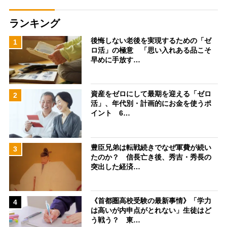
ランキング
後悔しない老後を実現するための「ゼ
1
ロ活」の極意 「思い入れある品こそ
早めに手放す…
資産をゼロにして最期を迎える「ゼロ
2
活」、年代別・計画的にお金を使うポ
イント 6…
豊臣兄弟は転戦続きでなぜ軍費が続い
3
たのか？ 信長亡き後、秀吉・秀長の
突出した経済…
《首都圏高校受験の最新事情》「学力
4
は高いが内申点がとれない」生徒はど
う戦う？ 東…