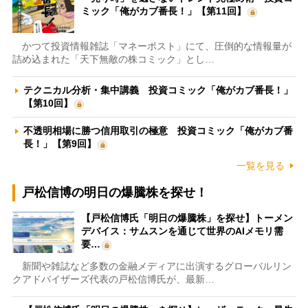
ミック「俺がカブ番長！」【第11回】
かつて投資情報雑誌「マネーポスト」にて、圧倒的な情報量が
詰め込まれた「天下無敵の株コミック」とし…
テクニカル分析・集中講義 投資コミック「俺がカブ番長！」
【第10回】
不透明相場に勝つ信用取引の極意 投資コミック「俺がカブ番
長！」【第9回】
一覧を見る
戸松信博の明日の爆騰株を探せ！
【戸松信博氏「明日の爆騰株」を探せ】トーメン
デバイス：サムスンを通じて世界のAIメモリ需
要…
新聞や雑誌など多数の金融メディアに出演するグローバルリン
クアドバイザーズ代表の戸松信博氏が、最新…