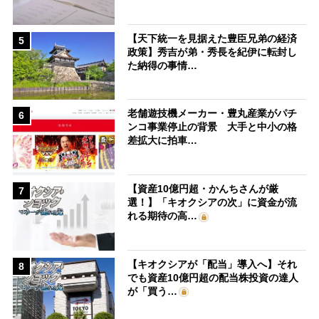
【天下統一を見据えた豊臣兄弟の経済
5
政策】秀吉が弟・秀長を紀伊に転封し
た納得の事情…
老舗遊技機メーカー・豊丸産業がパチ
6
ンコ事業停止の背景 大手と中小の格
差拡大に拍車…
【資産10億円超・かんちさんが厳
7
選！】「キオクシアの次」に資金が流
れる期待の高…
【キオクシアが「配当」導入へ】それ
8
でも資産10億円超の配当株投資の達人
が「買う…