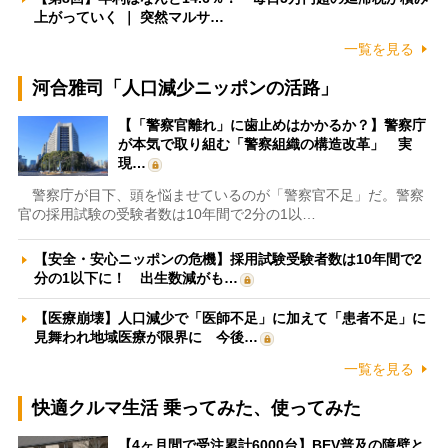
上がっていく ｜ 突然マルサ…
一覧を見る
河合雅司「人口減少ニッポンの活路」
【「警察官離れ」に歯止めはかかるか？】警察庁
が本気で取り組む「警察組織の構造改革」 実
現…
警察庁が目下、頭を悩ませているのが「警察官不足」だ。警察
官の採用試験の受験者数は10年間で2分の1以…
【安全・安心ニッポンの危機】採用試験受験者数は10年間で2
分の1以下に！ 出生数減がも…
【医療崩壊】人口減少で「医師不足」に加えて「患者不足」に
見舞われ地域医療が限界に 今後…
一覧を見る
快適クルマ生活 乗ってみた、使ってみた
【4ヶ月間で受注累計6000台】BEV普及の障壁と