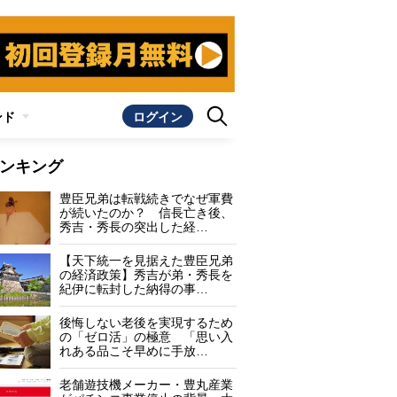
ンド
ログイン
ンキング
豊臣兄弟は転戦続きでなぜ軍費
が続いたのか？ 信長亡き後、
秀吉・秀長の突出した経…
【天下統一を見据えた豊臣兄弟
の経済政策】秀吉が弟・秀長を
紀伊に転封した納得の事…
後悔しない老後を実現するため
の「ゼロ活」の極意 「思い入
れある品こそ早めに手放…
老舗遊技機メーカー・豊丸産業