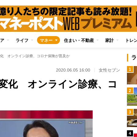
ア
ライフ
マネー
住まい・不動産
家計
トレ
化 オンライン診療、コロナ保険が普及か
ラ
1
2020.06.05 16:00
女性セブン
変化 オンライン診療、コ
2
3
4