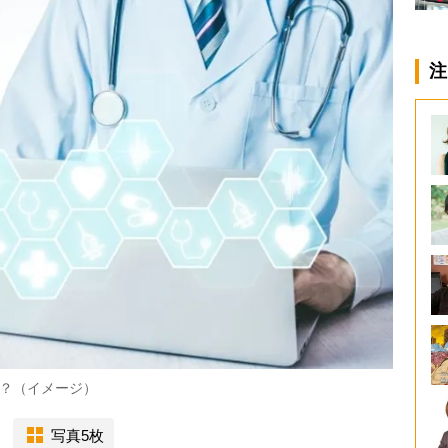
注
？（イメージ）
写真5枚