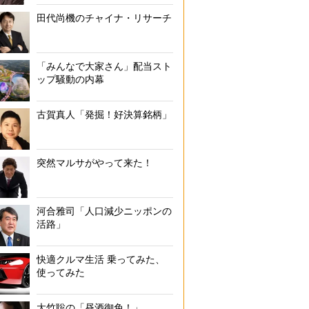
田代尚機のチャイナ・リサーチ
「みんなで大家さん」配当スト
ップ騒動の内幕
古賀真人「発掘！好決算銘柄」
突然マルサがやって来た！
河合雅司「人口減少ニッポンの
活路」
快適クルマ生活 乗ってみた、
使ってみた
大竹聡の「昼酒御免！」