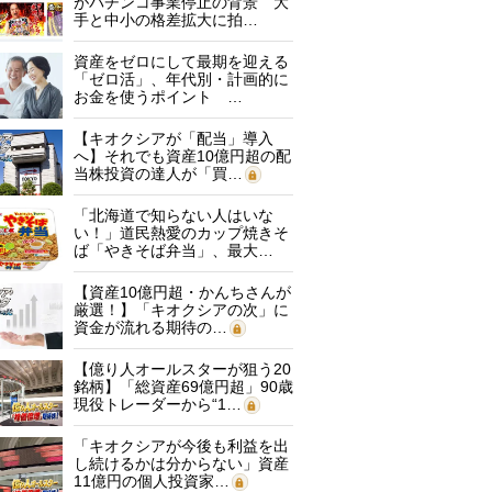
がパチンコ事業停止の背景 大
手と中小の格差拡大に拍…
資産をゼロにして最期を迎える
「ゼロ活」、年代別・計画的に
お金を使うポイント …
【キオクシアが「配当」導入
へ】それでも資産10億円超の配
当株投資の達人が「買…
「北海道で知らない人はいな
い！」道民熱愛のカップ焼きそ
ば「やきそば弁当」、最大…
【資産10億円超・かんちさんが
厳選！】「キオクシアの次」に
資金が流れる期待の…
【億り人オールスターが狙う20
銘柄】「総資産69億円超」90歳
現役トレーダーから“1…
「キオクシアが今後も利益を出
し続けるかは分からない」資産
11億円の個人投資家…