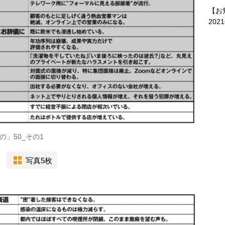
【お
202
」50_その1
写真5枚