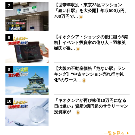
【世帯年収別・東京23区マンション
7
「狙い目駅」を大公開】年収500万円、
700万円で…
【キオクシア・ショックの後に狙う5銘
8
柄】イベント投資家の億り人・羽根英
樹氏が厳…
【大阪の不動産価格「危ない駅」ラン
9
キング】“中古マンション売れ行き鈍
化”のワース…
「キオクシアが再び株価10万円になる
10
日は遠い」資産3億円超のサラリーマン
投資家が…
一覧を見る