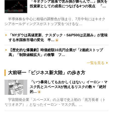
「キオクシア急落で含み損が膨らんで…」損失を
投資家としての成長につなげる4つの視点 「…
半導体株を中心に相場の調整色が強まり、7月中旬にはキオク
シアホールディングスがストップ安をつけるな…
「NYダウは高値更新、ナスダック・S&P500は足踏み」が意味
する米国株市場の変化 半…
【歴史的な爆騰劇】時価総額10兆円企業が「2連続ストップ
高」「制限値幅拡大」の衝撃 フ…
一覧を見る
大前研一「ビジネス新大陸」の歩き方
「いつ暴発してもおかしくはない」イーロン・マ
スク氏とスペースXが抱えるリスクの数々「絶対
的…
宇宙開発企業「スペースX」の上場で史上初の「兆万長者（ト
リリオネア）」となったイーロン・マスク氏。…