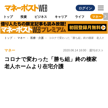
ログイン
トップ
投資
ビジネス
キャリア
ライフ
マネー
トップ
マネー
医療・介護
コロナで変わった「勝ち組」終の棲家 老人ホー
マネー
2020.06.14 16:00
週刊ポスト
コロナで変わった「勝ち組」終の棲家
老人ホームより在宅介護
Loaded
:
100.00%
/
Unmute