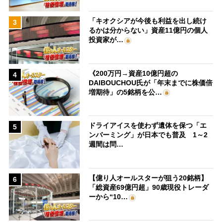
「キオクシアが今後も利益を出し続け
3
るかは分からない」資産11億円の個人
投資家が…
《200万円→資産10億円超の
4
DAIBOUCHOU氏が「年末までに株価倍
増期待」の5銘柄を公…
ドライアイスを使わず遺体を保つ「エ
5
ンバーミング」が日本でも普及 1～2
週間は問…
【億り人オールスターが狙う20銘柄】
6
「総資産69億円超」90歳現役トレーダ
ーから“10…