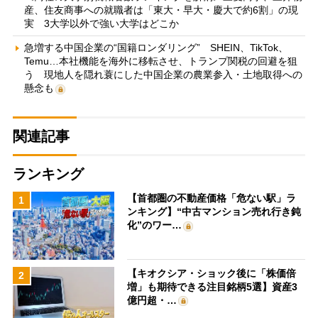
産、住友商事への就職者は「東大・早大・慶大で約6割」の現
実 3大学以外で強い大学はどこか
急増する中国企業の“国籍ロンダリング” SHEIN、TikTok、
Temu…本社機能を海外に移転させ、トランプ関税の回避を狙
う 現地人を隠れ蓑にした中国企業の農業参入・土地取得への
懸念も
関連記事
ランキング
【首都圏の不動産価格「危ない駅」ラ
1
ンキング】“中古マンション売れ行き鈍
化”のワー…
【キオクシア・ショック後に「株価倍
2
増」も期待できる注目銘柄5選】資産3
億円超・…