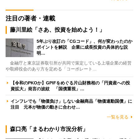
注目の著者・連載
藤川里絵「さあ、投資を始めよう！」
5年ぶり改訂の「CGコード」、何が変わったのか
ポイントを解説 企業に成長投資の具体的な説
明…
金融庁と東京証券取引所が共同で策定している上場企業の経営
や取締役会のあり方を定める「コーポレート…
【令和のPKOか】GPIFをめぐる片山財務相の「円資産への投
資拡大」発言の波紋 「国債重視」…
インフレでも「物価負け」しない金融商品「物価連動国債」に
注目 元本が物価の動きに合わせ…
一覧を見る
森口亮「まるわかり市況分析」