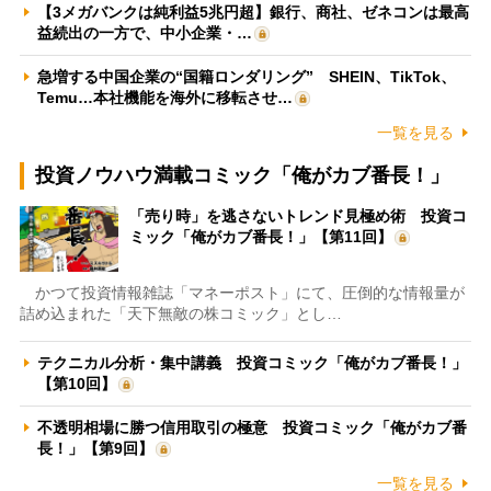
【3メガバンクは純利益5兆円超】銀行、商社、ゼネコンは最高
益続出の一方で、中小企業・…
急増する中国企業の“国籍ロンダリング” SHEIN、TikTok、
Temu…本社機能を海外に移転させ…
一覧を見る
投資ノウハウ満載コミック「俺がカブ番長！」
「売り時」を逃さないトレンド見極め術 投資コ
ミック「俺がカブ番長！」【第11回】
かつて投資情報雑誌「マネーポスト」にて、圧倒的な情報量が
詰め込まれた「天下無敵の株コミック」とし…
テクニカル分析・集中講義 投資コミック「俺がカブ番長！」
【第10回】
不透明相場に勝つ信用取引の極意 投資コミック「俺がカブ番
長！」【第9回】
一覧を見る