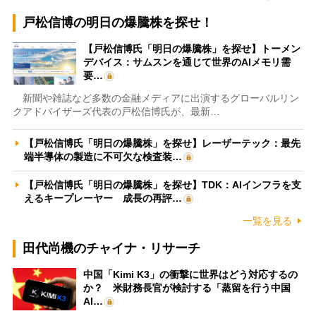
戸松信博の明日の爆騰株を探せ！
【戸松信博氏「明日の爆騰株」を探せ】トーメン
デバイス：サムスンを通じて世界のAIメモリ需
要…
新聞や雑誌など多数の金融メディアに出演するグローバルリン
クアドバイザーズ代表の戸松信博氏が、最新…
【戸松信博氏「明日の爆騰株」を探せ】レーザーテック：最先
端半導体の製造に不可欠な検査装…
【戸松信博氏「明日の爆騰株」を探せ】TDK：AIインフラを支
えるキープレーヤー 成長の再評…
一覧を見る
田代尚機のチャイナ・リサーチ
中国「Kimi K3」の衝撃に世界はどう対応するの
か？ 米財務長官が検討する「蒸留を行う中国
AI…