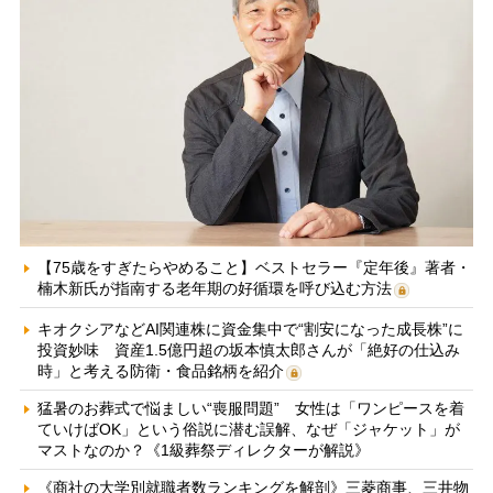
【75歳をすぎたらやめること】ベストセラー『定年後』著者・
楠木新氏が指南する老年期の好循環を呼び込む方法
キオクシアなどAI関連株に資金集中で“割安になった成長株”に
投資妙味 資産1.5億円超の坂本慎太郎さんが「絶好の仕込み
時」と考える防衛・食品銘柄を紹介
猛暑のお葬式で悩ましい“喪服問題” 女性は「ワンピースを着
ていけばOK」という俗説に潜む誤解、なぜ「ジャケット」が
マストなのか？《1級葬祭ディレクターが解説》
《商社の大学別就職者数ランキングを解剖》三菱商事、三井物