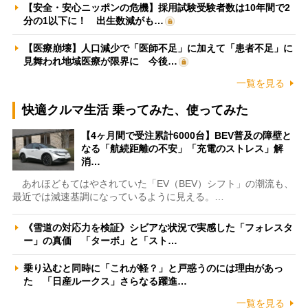
【安全・安心ニッポンの危機】採用試験受験者数は10年間で2
分の1以下に！ 出生数減がも…
【医療崩壊】人口減少で「医師不足」に加えて「患者不足」に
見舞われ地域医療が限界に 今後…
一覧を見る
快適クルマ生活 乗ってみた、使ってみた
【4ヶ月間で受注累計6000台】BEV普及の障壁と
なる「航続距離の不安」「充電のストレス」解
消…
あれほどもてはやされていた「EV（BEV）シフト」の潮流も、
最近では減速基調になっているように見える。…
《雪道の対応力を検証》シビアな状況で実感した「フォレスタ
ー」の真価 「ターボ」と「スト…
乗り込むと同時に「これが軽？」と戸惑うのには理由があっ
た 「日産ルークス」さらなる躍進…
一覧を見る