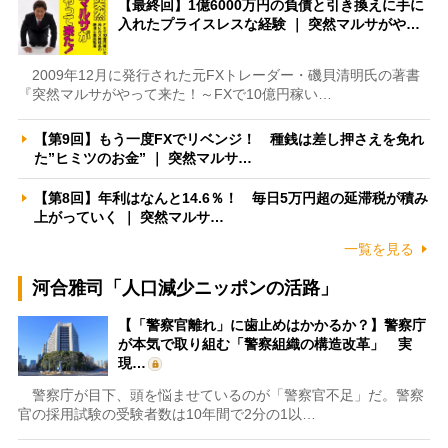
【最終回】1億6000万円の負債と引き換えに手に
入れたプライスレスな経験 ｜ 突然マルサがや…
2009年12月に発行された元FXトレーダー・磯貝清明氏の著書
『突然マルサがやって来た！～FXで10億円稼い…
【第9回】もう一度FXでリベンジ！ 種銭は差し押さえを免れ
た”ヒミツのお金” ｜ 突然マルサ…
【第8回】年利はなんと14.6％！ 毎日5万円超の延滞税が積み
上がっていく ｜ 突然マルサ…
一覧を見る
河合雅司「人口減少ニッポンの活路」
【「警察官離れ」に歯止めはかかるか？】警察庁
が本気で取り組む「警察組織の構造改革」 実
現…
警察庁が目下、頭を悩ませているのが「警察官不足」だ。警察
官の採用試験の受験者数は10年間で2分の1以…