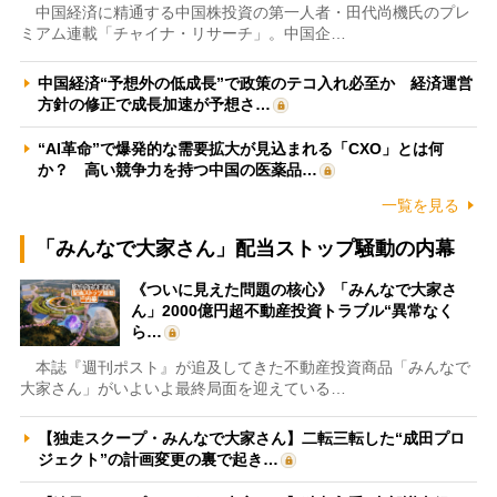
中国経済に精通する中国株投資の第一人者・田代尚機氏のプレ
ミアム連載「チャイナ・リサーチ」。中国企…
中国経済“予想外の低成長”で政策のテコ入れ必至か 経済運営
方針の修正で成長加速が予想さ…
“AI革命”で爆発的な需要拡大が見込まれる「CXO」とは何
か？ 高い競争力を持つ中国の医薬品…
一覧を見る
「みんなで大家さん」配当ストップ騒動の内幕
《ついに見えた問題の核心》「みんなで大家さ
ん」2000億円超不動産投資トラブル“異常なく
ら…
本誌『週刊ポスト』が追及してきた不動産投資商品「みんなで
大家さん」がいよいよ最終局面を迎えている…
【独走スクープ・みんなで大家さん】二転三転した“成田プロ
ジェクト”の計画変更の裏で起き…