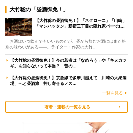
大竹聡の「昼酒御免！」
【大竹聡の昼酒御免！】「ネグローニ」「山崎」
「マンハッタン」新宿三丁目の隠れ家バーで1…
お酒はいつ飲んでもいいものだが、昼から飲むお酒にはまた格
別の味わいがある――。ライター・作家の大竹…
【大竹聡の昼酒御免！】今の若者は「なめろう」や「キヌカツ
ギ」を知らないって本当？ 昔の…
【大竹聡の昼酒御免！】京急線で多摩川越えて「川崎の大衆酒
場」へと昼酒旅 押し寄せるノス…
一覧を見る
著者・連載の一覧を見る