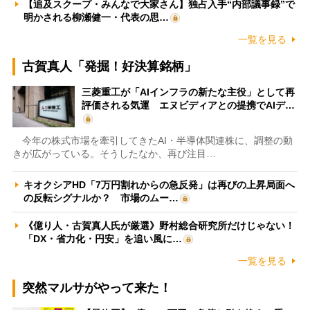
【追及スクープ・みんなで大家さん】独占入手“内部議事録”で
明かされる柳瀬健一・代表の思…
一覧を見る
古賀真人「発掘！好決算銘柄」
三菱重工が「AIインフラの新たな主役」として再
評価される気運 エヌビディアとの提携でAIデ…
今年の株式市場を牽引してきたAI・半導体関連株に、調整の動
きが広がっている。そうしたなか、再び注目…
キオクシアHD「7万円割れからの急反発」は再びの上昇局面へ
の反転シグナルか？ 市場のムー…
《億り人・古賀真人氏が厳選》野村総合研究所だけじゃない！
「DX・省力化・円安」を追い風に…
一覧を見る
突然マルサがやって来た！