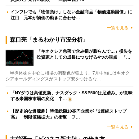
インフレでも「物価負け」しない金融商品「物価連動国債」に
注目 元本が物価の動きに合わせ…
一覧を見る
森口亮「まるわかり市況分析」
「キオクシア急落で含み損が膨らんで…」損失を
投資家としての成長につなげる4つの視点 「…
半導体株を中心に相場の調整色が強まり、7月中旬にはキオク
シアホールディングスがストップ安をつけるな…
「NYダウは高値更新、ナスダック・S&P500は足踏み」が意味
する米国株市場の変化 半…
【歴史的な爆騰劇】時価総額10兆円企業が「2連続ストップ
高」「制限値幅拡大」の衝撃 フ…
一覧を見る