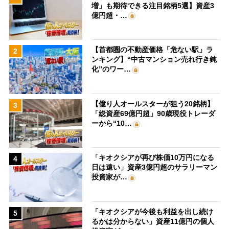
増」も期待できる注目銘柄5選】資産3
億円超・…
【首都圏の不動産価格「危ない駅」ラ
2
ンキング】“中古マンション売れ行き鈍
化”のワー…
【億り人オールスターが狙う20銘柄】
3
「総資産69億円超」90歳現役トレーダ
ーから“10…
「キオクシアが再び株価10万円になる
4
日は遠い」資産3億円超のサラリーマン
投資家が…
「キオクシアが今後も利益を出し続け
5
るかは分からない」資産11億円の個人