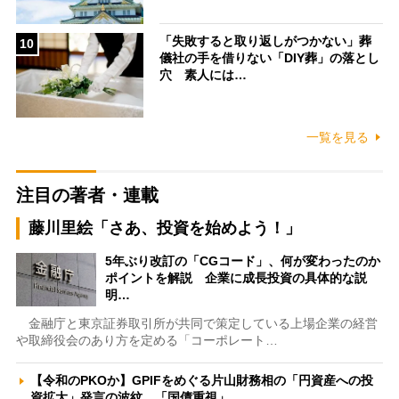
「失敗すると取り返しがつかない」葬
10
儀社の手を借りない「DIY葬」の落とし
穴 素人には…
一覧を見る
注目の著者・連載
藤川里絵「さあ、投資を始めよう！」
5年ぶり改訂の「CGコード」、何が変わったのか
ポイントを解説 企業に成長投資の具体的な説
明…
金融庁と東京証券取引所が共同で策定している上場企業の経営
や取締役会のあり方を定める「コーポレート…
【令和のPKOか】GPIFをめぐる片山財務相の「円資産への投
資拡大」発言の波紋 「国債重視」…