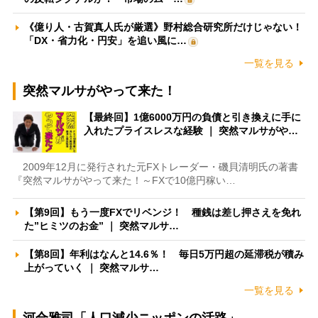
《億り人・古賀真人氏が厳選》野村総合研究所だけじゃない！
「DX・省力化・円安」を追い風に…
一覧を見る
突然マルサがやって来た！
【最終回】1億6000万円の負債と引き換えに手に
入れたプライスレスな経験 ｜ 突然マルサがや…
2009年12月に発行された元FXトレーダー・磯貝清明氏の著書
『突然マルサがやって来た！～FXで10億円稼い…
【第9回】もう一度FXでリベンジ！ 種銭は差し押さえを免れ
た”ヒミツのお金” ｜ 突然マルサ…
【第8回】年利はなんと14.6％！ 毎日5万円超の延滞税が積み
上がっていく ｜ 突然マルサ…
一覧を見る