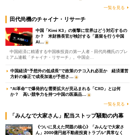
一覧を見る
田代尚機のチャイナ・リサーチ
中国「Kimi K3」の衝撃に世界はどう対応するの
か？ 米財務長官が検討する「蒸留を行う中国
AI…
中国経済に精通する中国株投資の第一人者・田代尚機氏のプレ
ミアム連載「チャイナ・リサーチ」。中国企…
中国経済“予想外の低成長”で政策のテコ入れ必至か 経済運営
方針の修正で成長加速が予想さ…
“AI革命”で爆発的な需要拡大が見込まれる「CXO」とは何
か？ 高い競争力を持つ中国の医薬品…
一覧を見る
「みんなで大家さん」配当ストップ騒動の内幕
《ついに見えた問題の核心》「みんなで大家さ
ん」2000億円超不動産投資トラブル“異常なく