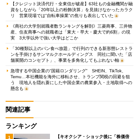
【クレジット決済代行・全東信が破産】63社もの金融機関が融
資をしながら「20年以上の粉飾決算」を見抜けなかったカラク
リ 営業現場では“自転車操業”の焦りも表出していた
《商社の大学別就職者数ランキングを解剖》三菱商事、三井物
産、住友商事への就職者は「東大・早大・慶大で約6割」の現
実 3大学以外で強い大学はどこか
「30種類以上のパン食べ放題」で行列のできる新形態レストラ
ンを手掛けるサンマルクホールディングス 同社に聞いた「店
舗展開のコンセプト」、事業を多角化してもぶれない軸
急増する中国企業の“国籍ロンダリング” SHEIN、TikTok、
Temu…本社機能を海外に移転させ、トランプ関税の回避を狙
う 現地人を隠れ蓑にした中国企業の農業参入・土地取得への
懸念も
関連記事
ランキング
【キオクシア・ショック後に「株価倍
1