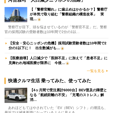
河合雅司「人口減少ニッポンの活路」
【「警察官離れ」に歯止めはかかるか？】警察庁
が本気で取り組む「警察組織の構造改革」 実
現…
警察庁が目下、頭を悩ませているのが「警察官不足」だ。警察
官の採用試験の受験者数は10年間で2分の1以…
【安全・安心ニッポンの危機】採用試験受験者数は10年間で2
分の1以下に！ 出生数減がも…
【医療崩壊】人口減少で「医師不足」に加えて「患者不足」に
見舞われ地域医療が限界に 今後…
一覧を見る
快適クルマ生活 乗ってみた、使ってみた
【4ヶ月間で受注累計6000台】BEV普及の障壁と
なる「航続距離の不安」「充電のストレス」解
消…
あれほどもてはやされていた「EV（BEV）シフト」の潮流も、
最近では減速基調になっているように見える。…