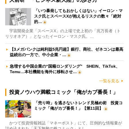
大前研一「ビジネス新大陸」の歩き方
「いつ暴発してもおかしくはない」イーロン・マ
スク氏とスペースXが抱えるリスクの数々「絶対
的…
宇宙開発企業「スペースX」の上場で史上初の「兆万長者（ト
リリオネア）」となったイーロン・マスク氏。…
【3メガバンクは純利益5兆円超】銀行、商社、ゼネコンは最高
益続出の一方で、中小企業・…
急増する中国企業の“国籍ロンダリング” SHEIN、TikTok、
Temu…本社機能を海外に移転させ…
一覧を見る
投資ノウハウ満載コミック「俺がカブ番長！」
「売り時」を逃さないトレンド見極め術 投資コ
ミック「俺がカブ番長！」【第11回】
かつて投資情報雑誌「マネーポスト」にて、圧倒的な情報量が
詰め込まれた「天下無敵の株コミック」とし…