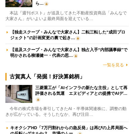
ら…
本誌『週刊ポスト』が追及してきた不動産投資商品「みんなで
大家さん」がいよいよ最終局面を迎えている…
【独走スクープ・みんなで大家さん】二転三転した“成田プロ
ジェクト”の計画変更の裏で起き…
【追及スクープ・みんなで大家さん】独占入手“内部議事録”で
明かされる柳瀬健一・代表の思…
一覧を見る
古賀真人「発掘！好決算銘柄」
三菱重工が「AIインフラの新たな主役」として再
評価される気運 エヌビディアとの提携でAIデ…
今年の株式市場を牽引してきたAI・半導体関連株に、調整の動
きが広がっている。そうしたなか、再び注目…
キオクシアHD「7万円割れからの急反発」は再びの上昇局面へ
の反転シグナルか？ 市場のムー…