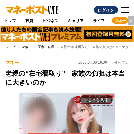
ログイン
トップ
投資
ビジネス
キャリア
ライフ
マネー
トップ
マネー
医療・介護
老親の“在宅看取り” 家族の負担は本当に大きい
マネー
2020.04.06 16:00
女性セブン
老親の“在宅看取り” 家族の負担は本当
に大きいのか
もっと見る
arrow_forward_ios