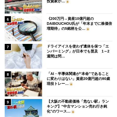
投資家が…
《200万円→資産10億円超の
6
DAIBOUCHOU氏が「年末までに株価倍
増期待」の5銘柄を公…
ドライアイスを使わず遺体を保つ「エ
7
ンバーミング」が日本でも普及 1～2
週間は問…
「AI・半導体関連が“本命”であること
8
に変わりはない」資産20億円超の90歳
現役トレー…
【大阪の不動産価格「危ない駅」ラン
9
キング】“中古マンション売れ行き鈍
化”のワース…