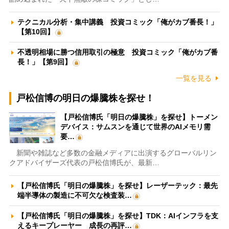
テクニカル分析・集中講義 投資コミック「俺がカブ番長！」
【第10回】
不透明相場に勝つ信用取引の極意 投資コミック「俺がカブ番
長！」【第9回】
一覧を見る
戸松信博の明日の爆騰株を探せ！
【戸松信博氏「明日の爆騰株」を探せ】トーメン
デバイス：サムスンを通じて世界のAIメモリ需
要…
新聞や雑誌など多数の金融メディアに出演するグローバルリン
クアドバイザーズ代表の戸松信博氏が、最新…
【戸松信博氏「明日の爆騰株」を探せ】レーザーテック：最先
端半導体の製造に不可欠な検査装…
【戸松信博氏「明日の爆騰株」を探せ】TDK：AIインフラを支
えるキープレーヤー 成長の再評…