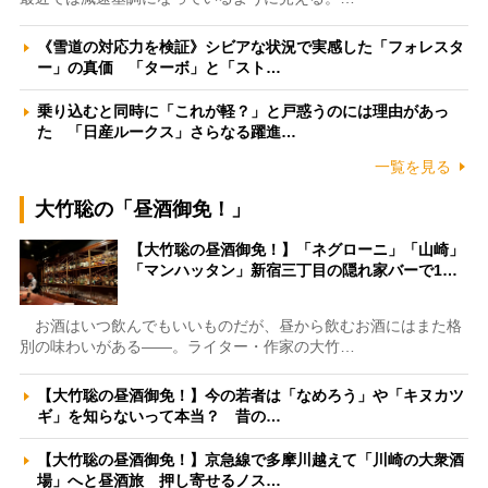
《雪道の対応力を検証》シビアな状況で実感した「フォレスタ
ー」の真価 「ターボ」と「スト…
乗り込むと同時に「これが軽？」と戸惑うのには理由があっ
た 「日産ルークス」さらなる躍進…
一覧を見る
大竹聡の「昼酒御免！」
【大竹聡の昼酒御免！】「ネグローニ」「山崎」
「マンハッタン」新宿三丁目の隠れ家バーで1…
お酒はいつ飲んでもいいものだが、昼から飲むお酒にはまた格
別の味わいがある――。ライター・作家の大竹…
【大竹聡の昼酒御免！】今の若者は「なめろう」や「キヌカツ
ギ」を知らないって本当？ 昔の…
【大竹聡の昼酒御免！】京急線で多摩川越えて「川崎の大衆酒
場」へと昼酒旅 押し寄せるノス…