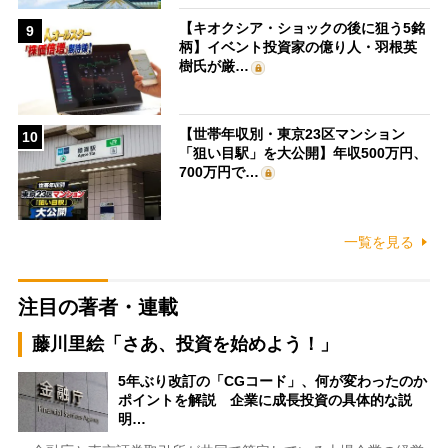
【キオクシア・ショックの後に狙う5銘
9
柄】イベント投資家の億り人・羽根英
樹氏が厳…
【世帯年収別・東京23区マンション
10
「狙い目駅」を大公開】年収500万円、
700万円で…
一覧を見る
注目の著者・連載
藤川里絵「さあ、投資を始めよう！」
5年ぶり改訂の「CGコード」、何が変わったのか
ポイントを解説 企業に成長投資の具体的な説
明…