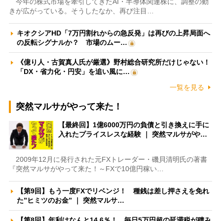
今年の株式市場を牽引してきたAI・半導体関連株に、調整の動
きが広がっている。そうしたなか、再び注目…
キオクシアHD「7万円割れからの急反発」は再びの上昇局面へ
の反転シグナルか？ 市場のムー…
《億り人・古賀真人氏が厳選》野村総合研究所だけじゃない！
「DX・省力化・円安」を追い風に…
一覧を見る
突然マルサがやって来た！
【最終回】1億6000万円の負債と引き換えに手に
入れたプライスレスな経験 ｜ 突然マルサがや…
2009年12月に発行された元FXトレーダー・磯貝清明氏の著書
『突然マルサがやって来た！～FXで10億円稼い…
【第9回】もう一度FXでリベンジ！ 種銭は差し押さえを免れ
た”ヒミツのお金” ｜ 突然マルサ…
【第8回】年利はなんと14.6％！ 毎日5万円超の延滞税が積み