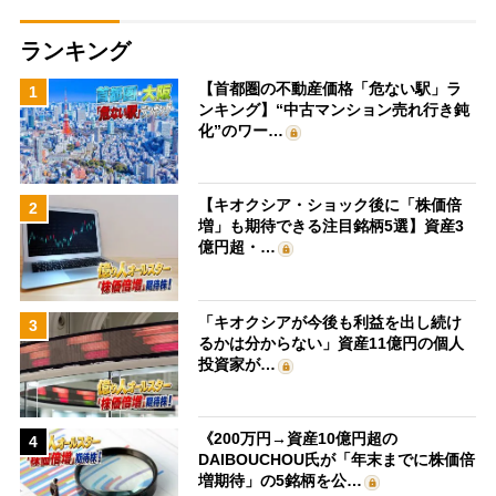
ランキング
【首都圏の不動産価格「危ない駅」ラ
1
ンキング】“中古マンション売れ行き鈍
化”のワー…
【キオクシア・ショック後に「株価倍
2
増」も期待できる注目銘柄5選】資産3
億円超・…
「キオクシアが今後も利益を出し続け
3
るかは分からない」資産11億円の個人
投資家が…
《200万円→資産10億円超の
4
DAIBOUCHOU氏が「年末までに株価倍
増期待」の5銘柄を公…