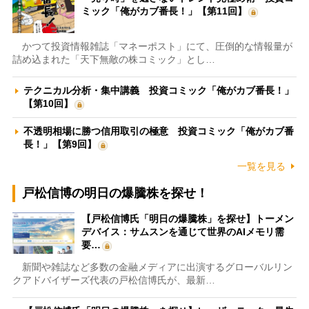
ミック「俺がカブ番長！」【第11回】
かつて投資情報雑誌「マネーポスト」にて、圧倒的な情報量が
詰め込まれた「天下無敵の株コミック」とし…
テクニカル分析・集中講義 投資コミック「俺がカブ番長！」
【第10回】
不透明相場に勝つ信用取引の極意 投資コミック「俺がカブ番
長！」【第9回】
一覧を見る
戸松信博の明日の爆騰株を探せ！
【戸松信博氏「明日の爆騰株」を探せ】トーメン
デバイス：サムスンを通じて世界のAIメモリ需
要…
新聞や雑誌など多数の金融メディアに出演するグローバルリン
クアドバイザーズ代表の戸松信博氏が、最新…