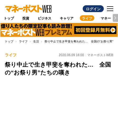
ログイン
トップ
投資
ビジネス
キャリア
ライフ
マネー
トップ
ライフ
生活
祭り中止で生き甲斐を奪われた… 全国の“お祭り男”た
ライフ
2020.06.09 16:00
マネーポストWEB
祭り中止で生き甲斐を奪われた… 全国
の“お祭り男”たちの嘆き
Loaded
:
100.00%
/
Unmute