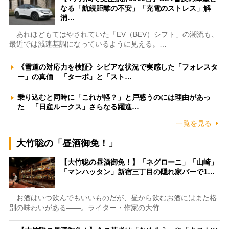
なる「航続距離の不安」「充電のストレス」解
消…
あれほどもてはやされていた「EV（BEV）シフト」の潮流も、
最近では減速基調になっているように見える。…
《雪道の対応力を検証》シビアな状況で実感した「フォレスタ
ー」の真価 「ターボ」と「スト…
乗り込むと同時に「これが軽？」と戸惑うのには理由があっ
た 「日産ルークス」さらなる躍進…
一覧を見る
大竹聡の「昼酒御免！」
【大竹聡の昼酒御免！】「ネグローニ」「山崎」
「マンハッタン」新宿三丁目の隠れ家バーで1…
お酒はいつ飲んでもいいものだが、昼から飲むお酒にはまた格
別の味わいがある――。ライター・作家の大竹…