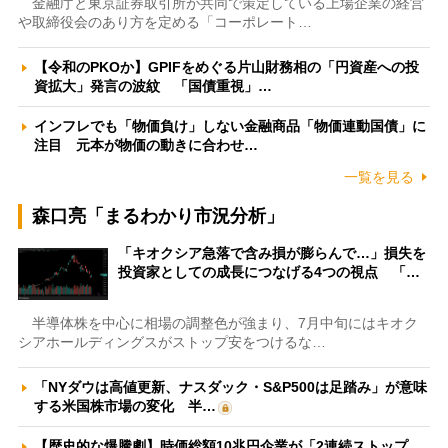
金融庁と東京証券取引所が共同で策定している上場企業の経営
や取締役会のあり方を定める「コーポレート…
【令和のPKOか】GPIFをめぐる片山財務相の「円資産への投
資拡大」発言の波紋 「国債重視」…
インフレでも「物価負け」しない金融商品「物価連動国債」に
注目 元本が物価の動きに合わせ…
一覧を見る
森口亮「まるわかり市況分析」
「キオクシア急落で含み損が膨らんで…」損失を
投資家としての成長につなげる4つの視点 「…
半導体株を中心に相場の調整色が強まり、7月中旬にはキオク
シアホールディングスがストップ安をつけるな…
「NYダウは高値更新、ナスダック・S&P500は足踏み」が意味
する米国株市場の変化 半…
【歴史的な爆騰劇】時価総額10兆円企業が「2連続ストップ