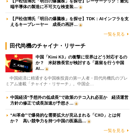
【戸松信博氏「明日の爆騰株」を探せ】レーザーテック：最先
端半導体の製造に不可欠な検査装…
【戸松信博氏「明日の爆騰株」を探せ】TDK：AIインフラを支
えるキープレーヤー 成長の再評…
一覧を見る
田代尚機のチャイナ・リサーチ
中国「Kimi K3」の衝撃に世界はどう対応するの
か？ 米財務長官が検討する「蒸留を行う中国
AI…
中国経済に精通する中国株投資の第一人者・田代尚機氏のプレ
ミアム連載「チャイナ・リサーチ」。中国企…
中国経済“予想外の低成長”で政策のテコ入れ必至か 経済運営
方針の修正で成長加速が予想さ…
“AI革命”で爆発的な需要拡大が見込まれる「CXO」とは何
か？ 高い競争力を持つ中国の医薬品…
一覧を見る