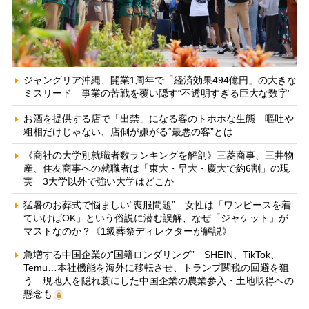
ジャングリア沖縄、開業1周年で「経済効果494億円」の大きな
ミスリード 事業の苦戦を覆い隠す“不透明すぎる巨大な数字”
お酒を提供する店で「出禁」になる客のトホホな生態 嘔吐や
粗相だけじゃない、店側が嫌がる“最悪の客”とは
《商社の大学別就職者数ランキングを解剖》三菱商事、三井物
産、住友商事への就職者は「東大・早大・慶大で約6割」の現
実 3大学以外で強い大学はどこか
猛暑のお葬式で悩ましい“喪服問題” 女性は「ワンピースを着
ていけばOK」という俗説に潜む誤解、なぜ「ジャケット」が
マストなのか？《1級葬祭ディレクターが解説》
急増する中国企業の“国籍ロンダリング” SHEIN、TikTok、
Temu…本社機能を海外に移転させ、トランプ関税の回避を狙
う 現地人を隠れ蓑にした中国企業の農業参入・土地取得への
懸念も