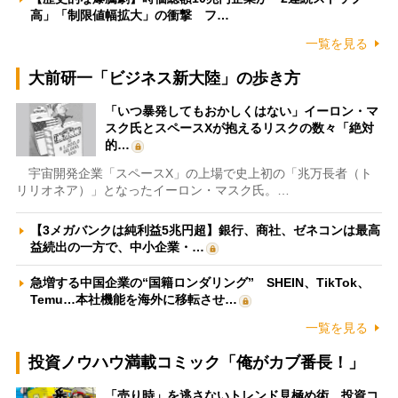
高」「制限値幅拡大」の衝撃 フ…
一覧を見る
大前研一「ビジネス新大陸」の歩き方
「いつ暴発してもおかしくはない」イーロン・マ
スク氏とスペースXが抱えるリスクの数々「絶対
的…
宇宙開発企業「スペースX」の上場で史上初の「兆万長者（ト
リリオネア）」となったイーロン・マスク氏。…
【3メガバンクは純利益5兆円超】銀行、商社、ゼネコンは最高
益続出の一方で、中小企業・…
急増する中国企業の“国籍ロンダリング” SHEIN、TikTok、
Temu…本社機能を海外に移転させ…
一覧を見る
投資ノウハウ満載コミック「俺がカブ番長！」
「売り時」を逃さないトレンド見極め術 投資コ