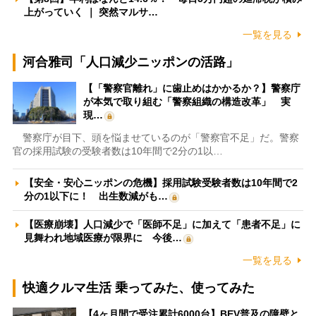
上がっていく ｜ 突然マルサ…
一覧を見る
河合雅司「人口減少ニッポンの活路」
【「警察官離れ」に歯止めはかかるか？】警察庁
が本気で取り組む「警察組織の構造改革」 実
現…
警察庁が目下、頭を悩ませているのが「警察官不足」だ。警察
官の採用試験の受験者数は10年間で2分の1以…
【安全・安心ニッポンの危機】採用試験受験者数は10年間で2
分の1以下に！ 出生数減がも…
【医療崩壊】人口減少で「医師不足」に加えて「患者不足」に
見舞われ地域医療が限界に 今後…
一覧を見る
快適クルマ生活 乗ってみた、使ってみた
【4ヶ月間で受注累計6000台】BEV普及の障壁と