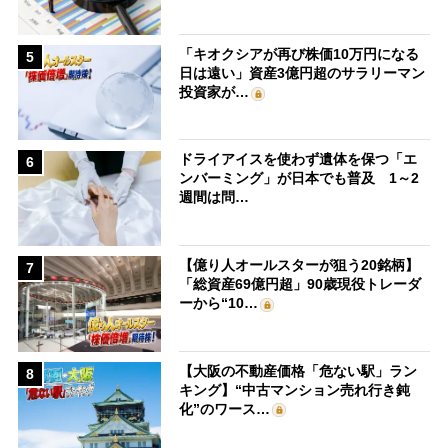
「キオクシアが再び株価10万円になる
5
日は遠い」資産3億円超のサラリーマン
投資家が…
ドライアイスを使わず遺体を保つ「エ
6
ンバーミング」が日本でも普及 1～2
週間は問…
【億り人オールスターが狙う20銘柄】
7
「総資産69億円超」90歳現役トレーダ
ーから“10…
【大阪の不動産価格「危ない駅」ラン
8
キング】“中古マンション売れ行き鈍
化”のワース…