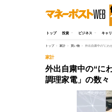
トップ
投資
ビジネス
キャリ
トップ
家計
買い物
外出自粛中の“にわ
家計
外出自粛中の“に
調理家電」の数々