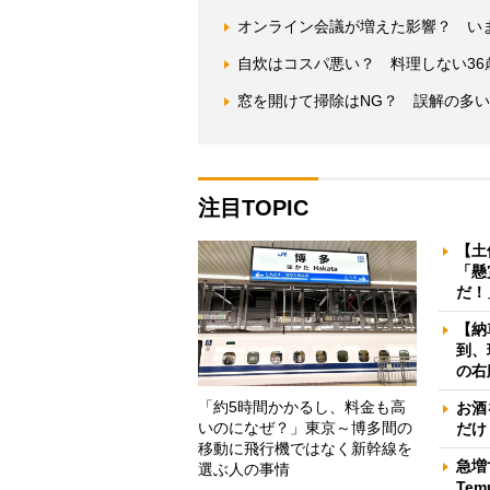
オンライン会議が増えた影響？ い
自炊はコスパ悪い？ 料理しない36
窓を開けて掃除はNG？ 誤解の多
注目TOPIC
【土
「懸
だ！
【納
到、
の右
「約5時間かかるし、料金も高
お酒
いのになぜ？」東京～博多間の
だけ
移動に飛行機ではなく新幹線を
急増
選ぶ人の事情
Te