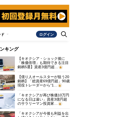
ンド
ログイン
ンキング
【キオクシア・ショック後に
「株価倍増」も期待できる注目
銘柄5選】資産3億円超…
【億り人オールスターが狙う20
銘柄】「総資産69億円超」90歳
現役トレーダーから“1…
「キオクシアが再び株価10万円
になる日は遠い」資産3億円超
のサラリーマン投資家…
「キオクシアが今後も利益を出