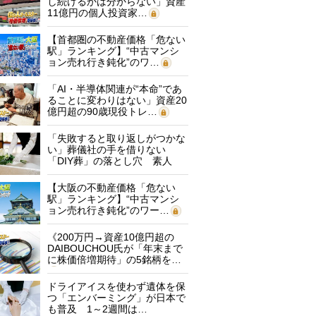
し続けるかは分からない」資産
11億円の個人投資家…
【首都圏の不動産価格「危ない
駅」ランキング】“中古マンシ
ョン売れ行き鈍化”のワ…
「AI・半導体関連が“本命”であ
ることに変わりはない」資産20
億円超の90歳現役トレ…
「失敗すると取り返しがつかな
い」葬儀社の手を借りない
「DIY葬」の落とし穴 素人
に…
【大阪の不動産価格「危ない
駅」ランキング】“中古マンシ
ョン売れ行き鈍化”のワー…
《200万円→資産10億円超の
DAIBOUCHOU氏が「年末まで
に株価倍増期待」の5銘柄を…
ドライアイスを使わず遺体を保
つ「エンバーミング」が日本で
も普及 1～2週間は…