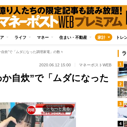
ア
ライフ
マネー
住まい・不動産
家計
トレ
か自炊”で「ムダになった調理家電」の数々
ラ
1
2020.06.12 15:00
マネーポストWEB
わか自炊”で「ムダになった
2
3
もっと見る
arrow_forward_ios
4