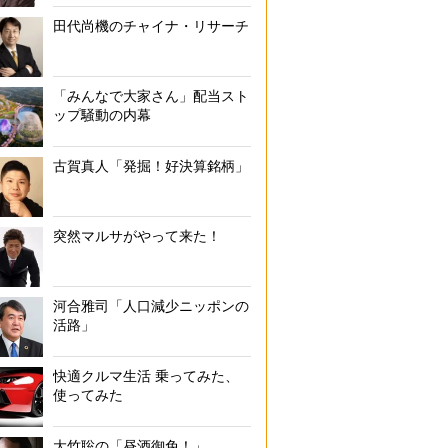
田代尚機のチャイナ・リサーチ
「みんなで大家さん」配当スト
ップ騒動の内幕
古賀真人「発掘！好決算銘柄」
突然マルサがやって来た！
河合雅司「人口減少ニッポンの
活路」
快適クルマ生活 乗ってみた、
使ってみた
大竹聡の「昼酒御免！」