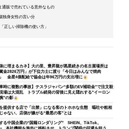
ま通販で売れている意外なもの
歳独身女性の言い分
い「正しい掃除機の使い方」
俵に埋まるカネ】大の里、豊昇龍が黒星続きの名古屋場所は
賞金2826万円」が下位力士に渡り「今日はみんなで焼肉
」 金星4個配給で協会は年96万円の支出増に
車時に複数の事故】テスラジャパン“多額のEV補助金”で注文殺
現場は大混乱 トラブル続発の背後に見え隠れする“イーロン
腕”の影
を提供する店で「出禁」になる客のトホホな生態 嘔吐や粗相
じゃない、店側が嫌がる“最悪の客”とは
する中国企業の“国籍ロンダリング” SHEIN、TikTok、
mu…本社機能を海外に移転させ、トランプ関税の回避を狙う