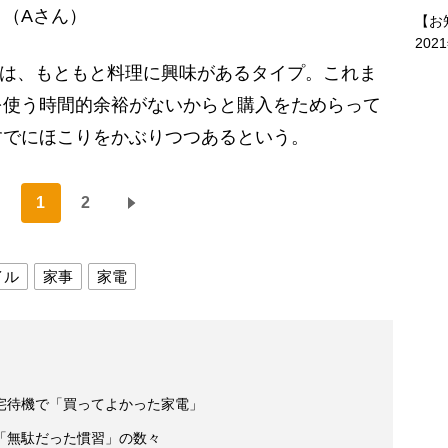
（Aさん）
【お
202
んは、もともと料理に興味があるタイプ。これま
を使う時間的余裕がないからと購入をためらって
すでにほこりをかぶりつつあるという。
1
2
イル
家事
家電
宅待機で「買ってよかった家電」
「無駄だった慣習」の数々