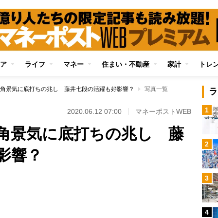
ア
ライフ
マネー
住まい・不動産
家計
トレ
角景気に底打ちの兆し 藤井七段の活躍も好影響？
写真一覧
ラ
1
2020.06.12 07:00
マネーポストWEB
角景気に底打ちの兆し 藤
2
影響？
3
Loaded
:
100.00%
4