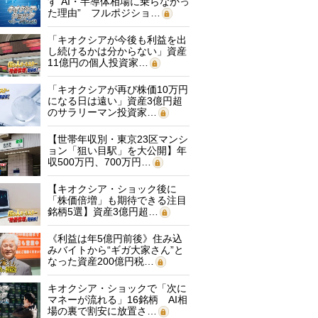
す“AI・半導体相場に乗らなかっ
た理由” フルポジショ…
「キオクシアが今後も利益を出
し続けるかは分からない」資産
11億円の個人投資家…
「キオクシアが再び株価10万円
になる日は遠い」資産3億円超
のサラリーマン投資家…
【世帯年収別・東京23区マンシ
ョン「狙い目駅」を大公開】年
収500万円、700万円…
【キオクシア・ショック後に
「株価倍増」も期待できる注目
銘柄5選】資産3億円超…
《利益は年5億円前後》住み込
みバイトから“ギガ大家さん”と
なった資産200億円税…
キオクシア・ショックで「次に
マネーが流れる」16銘柄 AI相
場の裏で割安に放置さ…