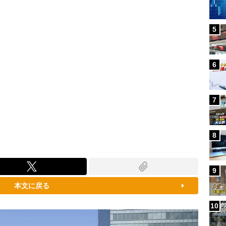
5
6
7
8
9
本文に戻る
10