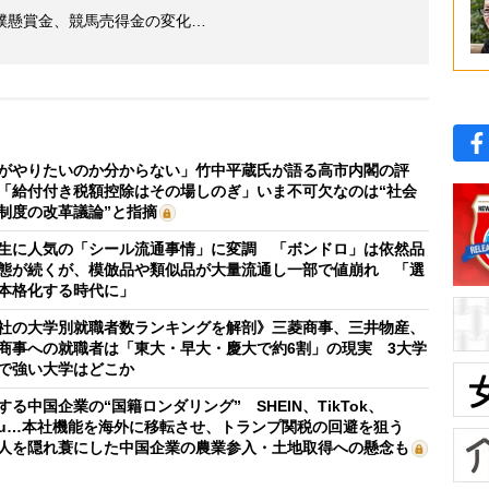
撲懸賞金、競馬売得金の変化…
がやりたいのか分からない」竹中平蔵氏が語る高市内閣の評
「給付付き税額控除はその場しのぎ」いま不可欠なのは“社会
制度の改革議論”と指摘
生に人気の「シール流通事情」に変調 「ボンドロ」は依然品
態が続くが、模倣品や類似品が大量流通し一部で値崩れ 「選
本格化する時代に」
社の大学別就職者数ランキングを解剖》三菱商事、三井物産、
商事への就職者は「東大・早大・慶大で約6割」の現実 3大学
で強い大学はどこか
する中国企業の“国籍ロンダリング” SHEIN、TikTok、
mu…本社機能を海外に移転させ、トランプ関税の回避を狙う
人を隠れ蓑にした中国企業の農業参入・土地取得への懸念も