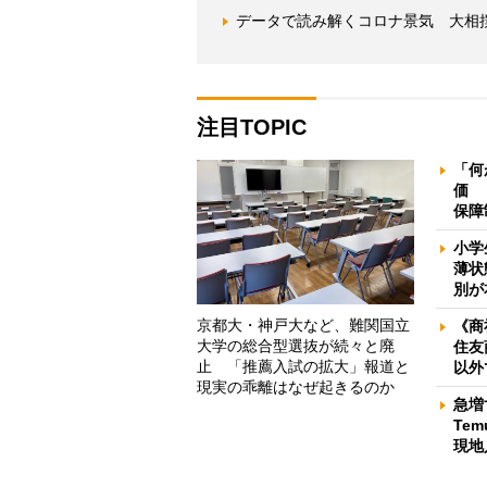
データで読み解くコロナ景気 大相
注目TOPIC
「何
価 
保障
小学
薄状
別が
京都大・神戸大など、難関国立
《商
大学の総合型選抜が続々と廃
住友
止 「推薦入試の拡大」報道と
以外
現実の乖離はなぜ起きるのか
急増
Te
現地