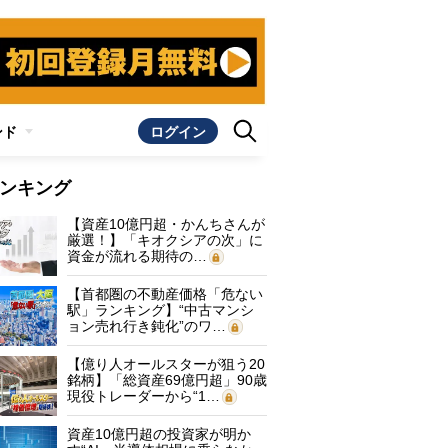
ンド
ログイン
ンキング
【資産10億円超・かんちさんが
厳選！】「キオクシアの次」に
資金が流れる期待の…
【首都圏の不動産価格「危ない
駅」ランキング】“中古マンシ
ョン売れ行き鈍化”のワ…
【億り人オールスターが狙う20
銘柄】「総資産69億円超」90歳
現役トレーダーから“1…
資産10億円超の投資家が明か