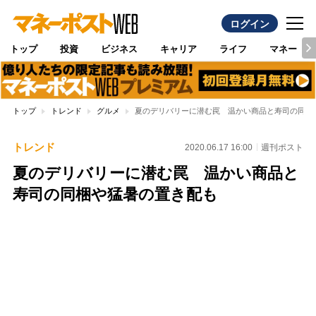
ログイン
トップ
投資
ビジネス
キャリア
ライフ
マネー
トップ
トレンド
グルメ
夏のデリバリーに潜む罠 温かい商品と寿司の同梱
トレンド
2020.06.17 16:00
週刊ポスト
夏のデリバリーに潜む罠 温かい商品と
寿司の同梱や猛暑の置き配も
Loaded
:
100.00%
/
Unmute