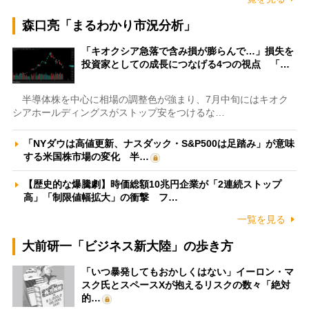
森口亮「まるわかり市況分析」
「キオクシア急落で含み損が膨らんで…」損失を
投資家としての成長につなげる4つの視点 「…
半導体株を中心に相場の調整色が強まり、7月中旬にはキオク
シアホールディングスがストップ安をつけるな…
「NYダウは高値更新、ナスダック・S&P500は足踏み」が意味
する米国株市場の変化 半…
【歴史的な爆騰劇】時価総額10兆円企業が「2連続ストップ
高」「制限値幅拡大」の衝撃 フ…
一覧を見る
大前研一「ビジネス新大陸」の歩き方
「いつ暴発してもおかしくはない」イーロン・マ
スク氏とスペースXが抱えるリスクの数々「絶対
的…