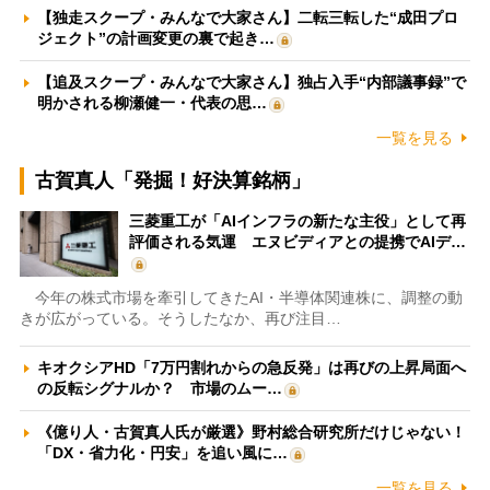
【独走スクープ・みんなで大家さん】二転三転した“成田プロ
ジェクト”の計画変更の裏で起き…
【追及スクープ・みんなで大家さん】独占入手“内部議事録”で
明かされる柳瀬健一・代表の思…
一覧を見る
古賀真人「発掘！好決算銘柄」
三菱重工が「AIインフラの新たな主役」として再
評価される気運 エヌビディアとの提携でAIデ…
今年の株式市場を牽引してきたAI・半導体関連株に、調整の動
きが広がっている。そうしたなか、再び注目…
キオクシアHD「7万円割れからの急反発」は再びの上昇局面へ
の反転シグナルか？ 市場のムー…
《億り人・古賀真人氏が厳選》野村総合研究所だけじゃない！
「DX・省力化・円安」を追い風に…
一覧を見る