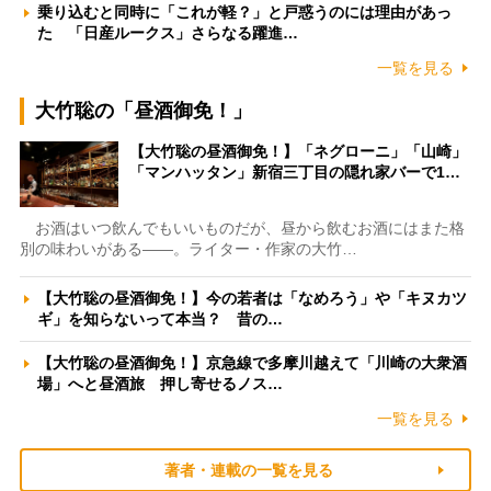
乗り込むと同時に「これが軽？」と戸惑うのには理由があっ
た 「日産ルークス」さらなる躍進…
一覧を見る
大竹聡の「昼酒御免！」
【大竹聡の昼酒御免！】「ネグローニ」「山崎」
「マンハッタン」新宿三丁目の隠れ家バーで1…
お酒はいつ飲んでもいいものだが、昼から飲むお酒にはまた格
別の味わいがある――。ライター・作家の大竹…
【大竹聡の昼酒御免！】今の若者は「なめろう」や「キヌカツ
ギ」を知らないって本当？ 昔の…
【大竹聡の昼酒御免！】京急線で多摩川越えて「川崎の大衆酒
場」へと昼酒旅 押し寄せるノス…
一覧を見る
著者・連載の一覧を見る