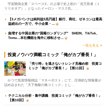
宇宙開発企業「スペースX」の上場で史上初の「兆万長者（ト
リリオネア）」となったイーロン・マスク氏。…
【3メガバンクは純利益5兆円超】銀行、商社、ゼネコンは最高
益続出の一方で、中小企業・…
急増する中国企業の“国籍ロンダリング” SHEIN、TikTok、
Temu…本社機能を海外に移転させ…
一覧を見る
投資ノウハウ満載コミック「俺がカブ番長！」
「売り時」を逃さないトレンド見極め術 投資コ
ミック「俺がカブ番長！」【第11回】
かつて投資情報雑誌「マネーポスト」にて、圧倒的な情報量が
詰め込まれた「天下無敵の株コミック」とし…
テクニカル分析・集中講義 投資コミック「俺がカブ番長！」
【第10回】