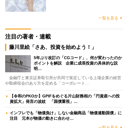
一覧を見る
注目の著者・連載
藤川里絵「さあ、投資を始めよう！」
5年ぶり改訂の「CGコード」、何が変わったのか
ポイントを解説 企業に成長投資の具体的な説
明…
金融庁と東京証券取引所が共同で策定している上場企業の経営
や取締役会のあり方を定める「コーポレート…
【令和のPKOか】GPIFをめぐる片山財務相の「円資産への投
資拡大」発言の波紋 「国債重視」…
インフレでも「物価負け」しない金融商品「物価連動国債」に
注目 元本が物価の動きに合わせ…
一覧を見る