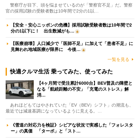
警察庁が目下、頭を悩ませているのが「警察官不足」だ。警察
官の採用試験の受験者数は10年間で2分の1以…
【安全・安心ニッポンの危機】採用試験受験者数は10年間で2
分の1以下に！ 出生数減がも…
【医療崩壊】人口減少で「医師不足」に加えて「患者不足」に
見舞われ地域医療が限界に 今後…
一覧を見る
快適クルマ生活 乗ってみた、使ってみた
【4ヶ月間で受注累計6000台】BEV普及の障壁と
なる「航続距離の不安」「充電のストレス」解
消…
あれほどもてはやされていた「EV（BEV）シフト」の潮流も、
最近では減速基調になっているように見える。…
《雪道の対応力を検証》シビアな状況で実感した「フォレスタ
ー」の真価 「ターボ」と「スト…