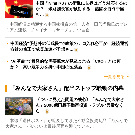
中国「Kimi K3」の衝撃に世界はどう対応するの
か？ 米財務長官が検討する「蒸留を行う中国
AI…
中国経済に精通する中国株投資の第一人者・田代尚機氏のプレ
ミアム連載「チャイナ・リサーチ」。中国企…
中国経済“予想外の低成長”で政策のテコ入れ必至か 経済運営
方針の修正で成長加速が予想さ…
“AI革命”で爆発的な需要拡大が見込まれる「CXO」とは何
か？ 高い競争力を持つ中国の医薬品…
一覧を見る
「みんなで大家さん」配当ストップ騒動の内幕
《ついに見えた問題の核心》「みんなで大家さ
ん」2000億円超不動産投資トラブル“異常なく
ら…
本誌『週刊ポスト』が追及してきた不動産投資商品「みんなで
大家さん」がいよいよ最終局面を迎えている…