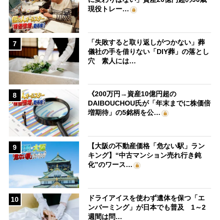
現役トレー…
「失敗すると取り返しがつかない」葬
7
儀社の手を借りない「DIY葬」の落とし
穴 素人には…
《200万円→資産10億円超の
8
DAIBOUCHOU氏が「年末までに株価倍
増期待」の5銘柄を公…
【大阪の不動産価格「危ない駅」ラン
9
キング】“中古マンション売れ行き鈍
化”のワース…
ドライアイスを使わず遺体を保つ「エ
10
ンバーミング」が日本でも普及 1～2
週間は問…