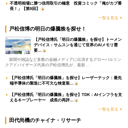
不透明相場に勝つ信用取引の極意 投資コミック「俺がカブ番
長！」【第9回】
一覧を見る
戸松信博の明日の爆騰株を探せ！
【戸松信博氏「明日の爆騰株」を探せ】トーメン
デバイス：サムスンを通じて世界のAIメモリ需
要…
新聞や雑誌など多数の金融メディアに出演するグローバルリン
クアドバイザーズ代表の戸松信博氏が、最新…
【戸松信博氏「明日の爆騰株」を探せ】レーザーテック：最先
端半導体の製造に不可欠な検査装…
【戸松信博氏「明日の爆騰株」を探せ】TDK：AIインフラを支
えるキープレーヤー 成長の再評…
一覧を見る
田代尚機のチャイナ・リサーチ