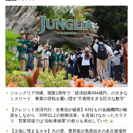
ジャングリア沖縄、開業1周年で「経済効果494億円」の大きな
ミスリード 事業の苦戦を覆い隠す“不透明すぎる巨大な数字”
【クレジット決済代行・全東信が破産】63社もの金融機関が融
資をしながら「20年以上の粉飾決算」を見抜けなかったカラク
リ 営業現場では“自転車操業”の焦りも表出していた
【土俵に埋まるカネ】大の里、豊昇龍が黒星続きの名古屋場所