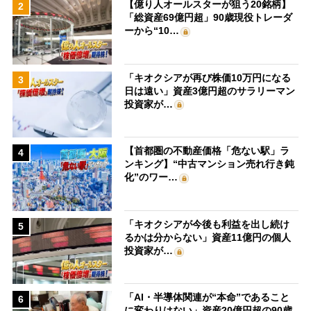
【億り人オールスターが狙う20銘柄】
2
「総資産69億円超」90歳現役トレーダ
ーから“10…
「キオクシアが再び株価10万円になる
3
日は遠い」資産3億円超のサラリーマン
投資家が…
【首都圏の不動産価格「危ない駅」ラ
4
ンキング】“中古マンション売れ行き鈍
化”のワー…
「キオクシアが今後も利益を出し続け
5
るかは分からない」資産11億円の個人
投資家が…
「AI・半導体関連が“本命”であること
6
に変わりはない」資産20億円超の90歳