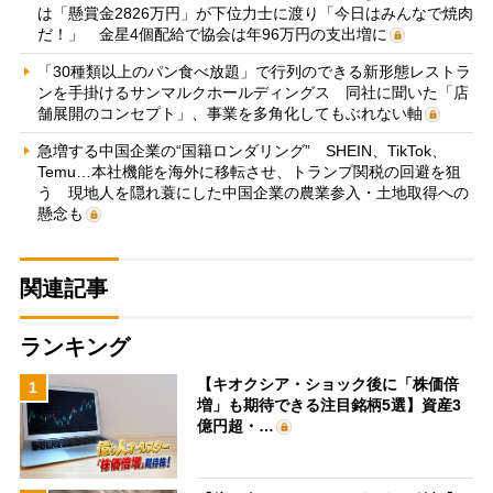
は「懸賞金2826万円」が下位力士に渡り「今日はみんなで焼肉
だ！」 金星4個配給で協会は年96万円の支出増に
「30種類以上のパン食べ放題」で行列のできる新形態レストラ
ンを手掛けるサンマルクホールディングス 同社に聞いた「店
舗展開のコンセプト」、事業を多角化してもぶれない軸
急増する中国企業の“国籍ロンダリング” SHEIN、TikTok、
Temu…本社機能を海外に移転させ、トランプ関税の回避を狙
う 現地人を隠れ蓑にした中国企業の農業参入・土地取得への
懸念も
関連記事
ランキング
【キオクシア・ショック後に「株価倍
1
増」も期待できる注目銘柄5選】資産3
億円超・…