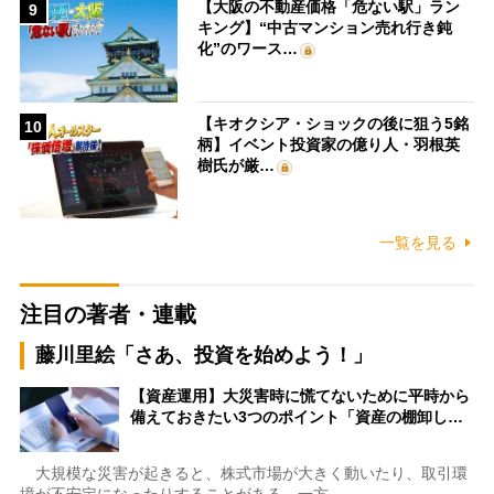
【大阪の不動産価格「危ない駅」ラン
9
キング】“中古マンション売れ行き鈍
化”のワース…
【キオクシア・ショックの後に狙う5銘
10
柄】イベント投資家の億り人・羽根英
樹氏が厳…
一覧を見る
注目の著者・連載
藤川里絵「さあ、投資を始めよう！」
【資産運用】大災害時に慌てないために平時から
備えておきたい3つのポイント「資産の棚卸し…
大規模な災害が起きると、株式市場が大きく動いたり、取引環