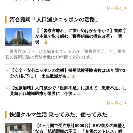
一覧を見る
河合雅司「人口減少ニッポンの活路」
【「警察官離れ」に歯止めはかかるか？】警察庁
が本気で取り組む「警察組織の構造改革」 実
現…
警察庁が目下、頭を悩ませているのが「警察官不足」だ。警察
官の採用試験の受験者数は10年間で2分の1以…
【安全・安心ニッポンの危機】採用試験受験者数は10年間で2
分の1以下に！ 出生数減がも…
【医療崩壊】人口減少で「医師不足」に加えて「患者不足」に
見舞われ地域医療が限界に 今後…
一覧を見る
快適クルマ生活 乗ってみた、使ってみた
【4ヶ月間で受注累計6000台】BEV普及の障壁と
なる「航続距離の不安」「充電のストレス」解