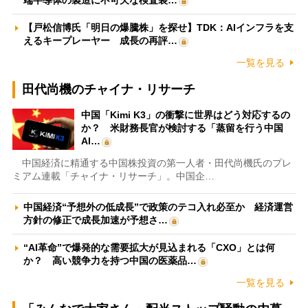
端半導体の製造に不可欠な検査装…
【戸松信博氏「明日の爆騰株」を探せ】TDK：AIインフラを支
えるキープレーヤー 成長の再評…
一覧を見る
田代尚機のチャイナ・リサーチ
中国「Kimi K3」の衝撃に世界はどう対応するの
か？ 米財務長官が検討する「蒸留を行う中国
AI…
中国経済に精通する中国株投資の第一人者・田代尚機氏のプレ
ミアム連載「チャイナ・リサーチ」。中国企…
中国経済“予想外の低成長”で政策のテコ入れ必至か 経済運営
方針の修正で成長加速が予想さ…
“AI革命”で爆発的な需要拡大が見込まれる「CXO」とは何
か？ 高い競争力を持つ中国の医薬品…
一覧を見る