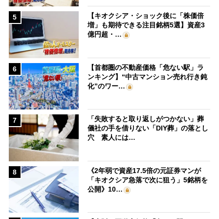
【キオクシア・ショック後に「株価倍
5
増」も期待できる注目銘柄5選】資産3
億円超・…
【首都圏の不動産価格「危ない駅」ラ
6
ンキング】“中古マンション売れ行き鈍
化”のワー…
「失敗すると取り返しがつかない」葬
7
儀社の手を借りない「DIY葬」の落とし
穴 素人には…
《2年弱で資産17.5倍の元証券マンが
8
「キオクシア急落で次に狙う」5銘柄を
公開》10…