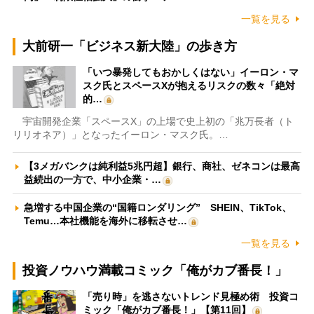
一覧を見る
大前研一「ビジネス新大陸」の歩き方
「いつ暴発してもおかしくはない」イーロン・マ
スク氏とスペースXが抱えるリスクの数々「絶対
的…
宇宙開発企業「スペースX」の上場で史上初の「兆万長者（ト
リリオネア）」となったイーロン・マスク氏。…
【3メガバンクは純利益5兆円超】銀行、商社、ゼネコンは最高
益続出の一方で、中小企業・…
急増する中国企業の“国籍ロンダリング” SHEIN、TikTok、
Temu…本社機能を海外に移転させ…
一覧を見る
投資ノウハウ満載コミック「俺がカブ番長！」
「売り時」を逃さないトレンド見極め術 投資コ
ミック「俺がカブ番長！」【第11回】