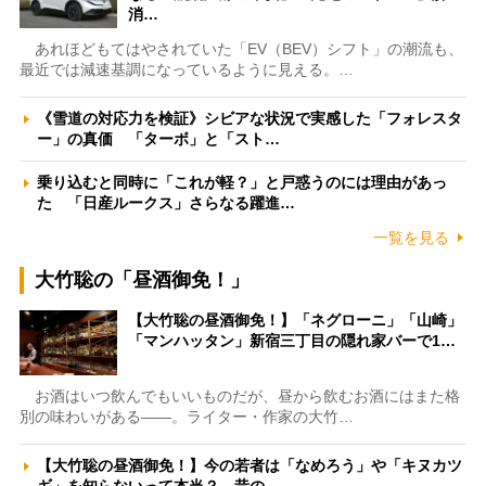
消…
あれほどもてはやされていた「EV（BEV）シフト」の潮流も、
最近では減速基調になっているように見える。…
《雪道の対応力を検証》シビアな状況で実感した「フォレスタ
ー」の真価 「ターボ」と「スト…
乗り込むと同時に「これが軽？」と戸惑うのには理由があっ
た 「日産ルークス」さらなる躍進…
一覧を見る
大竹聡の「昼酒御免！」
【大竹聡の昼酒御免！】「ネグローニ」「山崎」
「マンハッタン」新宿三丁目の隠れ家バーで1…
お酒はいつ飲んでもいいものだが、昼から飲むお酒にはまた格
別の味わいがある――。ライター・作家の大竹…
【大竹聡の昼酒御免！】今の若者は「なめろう」や「キヌカツ