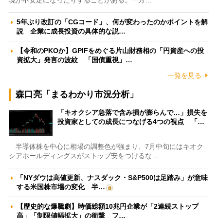
境が不安定になったりすることがある。一方…
5年ぶり改訂の「CGコード」、何が変わったのかポイントを解
説 企業に成長投資の具体的な説…
【令和のPKOか】GPIFをめぐる片山財務相の「円資産への投
資拡大」発言の波紋 「国債重視」…
一覧を見る
森口亮「まるわかり市況分析」
「キオクシア急落で含み損が膨らんで…」損失を
投資家としての成長につなげる4つの視点 「…
半導体株を中心に相場の調整色が強まり、7月中旬にはキオク
シアホールディングスがストップ安をつけるな…
「NYダウは高値更新、ナスダック・S&P500は足踏み」が意味
する米国株市場の変化 半…
【歴史的な爆騰劇】時価総額10兆円企業が「2連続ストップ
高」「制限値幅拡大」の衝撃 フ…