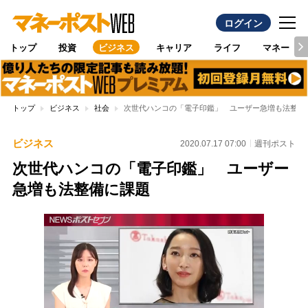
ログイン
トップ
投資
ビジネス
キャリア
ライフ
マネー
トップ
ビジネス
社会
次世代ハンコの「電子印鑑」 ユーザー急増も法整備
ビジネス
2020.07.17 07:00
週刊ポスト
次世代ハンコの「電子印鑑」 ユーザー
急増も法整備に課題