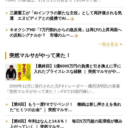
7564）の株価は、わずか1カ月あまりで約34％下落…
三菱重工が「AIインフラの新たな主役」として再評価される気
運 エヌビディアとの提携でAI…
キオクシアHD「7万円割れからの急反発」は再びの上昇局面へ
の反転シグナルか？ 市場のムー…
一覧を見る
突然マルサがやって来た！
【最終回】1億6000万円の負債と引き換えに手に
入れたプライスレスな経験 ｜ 突然マルサがや…
2009年12月に発行された元FXトレーダー・磯貝清明氏の著書
『突然マルサがやって来た！～FXで10億円稼い…
【第9回】もう一度FXでリベンジ！ 種銭は差し押さえを免れ
た”ヒミツのお金” ｜ 突然マルサ…
【第8回】年利はなんと14.6％！ 毎日5万円超の延滞税が積み
上がっていく ｜ 突然マルサ…