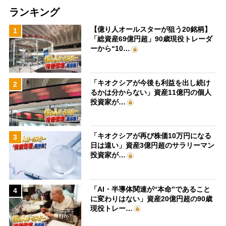
ランキング
【億り人オールスターが狙う20銘柄】
1
「総資産69億円超」90歳現役トレーダ
ーから“10…
「キオクシアが今後も利益を出し続け
2
るかは分からない」資産11億円の個人
投資家が…
「キオクシアが再び株価10万円になる
3
日は遠い」資産3億円超のサラリーマン
投資家が…
「AI・半導体関連が“本命”であること
4
に変わりはない」資産20億円超の90歳
現役トレー…