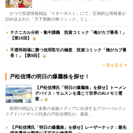
かつて投資情報雑誌「マネーポスト」にて、圧倒的な情報量が
詰め込まれた「天下無敵の株コミック」とし…
テクニカル分析・集中講義 投資コミック「俺がカブ番長！」
【第10回】
不透明相場に勝つ信用取引の極意 投資コミック「俺がカブ番
長！」【第9回】
一覧を見る
戸松信博の明日の爆騰株を探せ！
【戸松信博氏「明日の爆騰株」を探せ】トーメン
デバイス：サムスンを通じて世界のAIメモリ需
要…
新聞や雑誌など多数の金融メディアに出演するグローバルリン
クアドバイザーズ代表の戸松信博氏が、最新…
【戸松信博氏「明日の爆騰株」を探せ】レーザーテック：最先