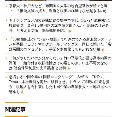
京都大・神戸大など、難関国立大学の総合型選抜が続々と廃
止 「推薦入試の拡大」報道と現実の乖離はなぜ起きるのか
キオクシアなどAI関連株に資金集中で“割安になった成長株”に
投資妙味 資産1.5億円超の坂本慎太郎さんが「絶好の仕込み
時」と考える防衛・食品銘柄を紹介
「30種類以上のパン食べ放題」で行列のできる新形態レストラ
ンを手掛けるサンマルクホールディングス 同社に聞いた「店
舗展開のコンセプト」、事業を多角化してもぶれない軸
「何がやりたいのか分からない」竹中平蔵氏が語る高市内閣の
評価 「給付付き税額控除はその場しのぎ」いま不可欠なの
は“社会保障制度の改革議論”と指摘
急増する中国企業の“国籍ロンダリング” SHEIN、TikTok、
Temu…本社機能を海外に移転させ、トランプ関税の回避を狙
う 現地人を隠れ蓑にした中国企業の農業参入・土地取得への
懸念も
関連記事