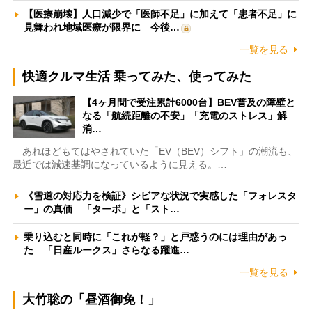
【医療崩壊】人口減少で「医師不足」に加えて「患者不足」に
見舞われ地域医療が限界に 今後…
一覧を見る
快適クルマ生活 乗ってみた、使ってみた
【4ヶ月間で受注累計6000台】BEV普及の障壁と
なる「航続距離の不安」「充電のストレス」解
消…
あれほどもてはやされていた「EV（BEV）シフト」の潮流も、
最近では減速基調になっているように見える。…
《雪道の対応力を検証》シビアな状況で実感した「フォレスタ
ー」の真価 「ターボ」と「スト…
乗り込むと同時に「これが軽？」と戸惑うのには理由があっ
た 「日産ルークス」さらなる躍進…
一覧を見る
大竹聡の「昼酒御免！」