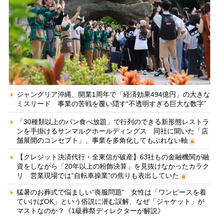
ジャングリア沖縄、開業1周年で「経済効果494億円」の大きな
ミスリード 事業の苦戦を覆い隠す“不透明すぎる巨大な数字”
「30種類以上のパン食べ放題」で行列のできる新形態レストラ
ンを手掛けるサンマルクホールディングス 同社に聞いた「店
舗展開のコンセプト」、事業を多角化してもぶれない軸
【クレジット決済代行・全東信が破産】63社もの金融機関が融
資をしながら「20年以上の粉飾決算」を見抜けなかったカラク
リ 営業現場では“自転車操業”の焦りも表出していた
猛暑のお葬式で悩ましい“喪服問題” 女性は「ワンピースを着
ていけばOK」という俗説に潜む誤解、なぜ「ジャケット」が
マストなのか？《1級葬祭ディレクターが解説》