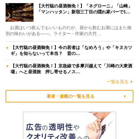
【大竹聡の昼酒御免！】「ネグローニ」「山崎」
「マンハッタン」新宿三丁目の隠れ家バーで1…
お酒はいつ飲んでもいいものだが、昼から飲むお酒にはまた格
別の味わいがある――。ライター・作家の大竹…
【大竹聡の昼酒御免！】今の若者は「なめろう」や「キヌカツ
ギ」を知らないって本当？ 昔の…
【大竹聡の昼酒御免！】京急線で多摩川越えて「川崎の大衆酒
場」へと昼酒旅 押し寄せるノス…
一覧を見る
著者・連載の一覧を見る