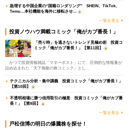
急増する中国企業の“国籍ロンダリング” SHEIN、TikTok、
Temu…本社機能を海外に移転させ…
一覧を見る
投資ノウハウ満載コミック「俺がカブ番長！」
「売り時」を逃さないトレンド見極め術 投資コ
ミック「俺がカブ番長！」【第11回】
かつて投資情報雑誌「マネーポスト」にて、圧倒的な情報量が
詰め込まれた「天下無敵の株コミック」とし…
テクニカル分析・集中講義 投資コミック「俺がカブ番長！」
【第10回】
不透明相場に勝つ信用取引の極意 投資コミック「俺がカブ番
長！」【第9回】
一覧を見る
戸松信博の明日の爆騰株を探せ！