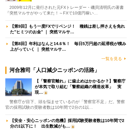
2009年12月に発行された元FXトレーダー・磯貝清明氏の著書
『突然マルサがやって来た！～FXで10億円稼い…
【第9回】もう一度FXでリベンジ！ 種銭は差し押さえを免れ
た”ヒミツのお金” ｜ 突然マルサ…
【第8回】年利はなんと14.6％！ 毎日5万円超の延滞税が積み
上がっていく ｜ 突然マルサ…
一覧を見る
河合雅司「人口減少ニッポンの活路」
【「警察官離れ」に歯止めはかかるか？】警察庁
が本気で取り組む「警察組織の構造改革」 実
現…
警察庁が目下、頭を悩ませているのが「警察官不足」だ。警察
官の採用試験の受験者数は10年間で2分の1以…
【安全・安心ニッポンの危機】採用試験受験者数は10年間で2
分の1以下に！ 出生数減がも…