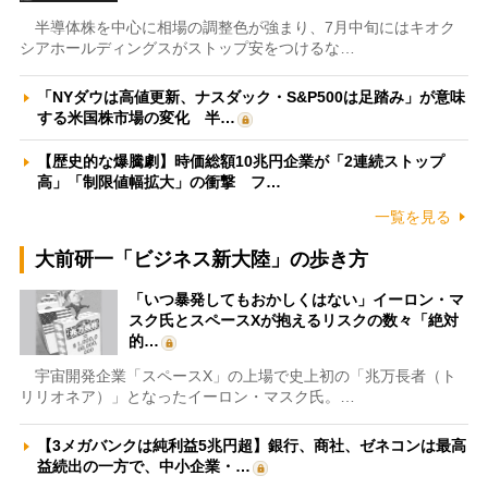
半導体株を中心に相場の調整色が強まり、7月中旬にはキオク
シアホールディングスがストップ安をつけるな…
「NYダウは高値更新、ナスダック・S&P500は足踏み」が意味
する米国株市場の変化 半…
【歴史的な爆騰劇】時価総額10兆円企業が「2連続ストップ
高」「制限値幅拡大」の衝撃 フ…
一覧を見る
大前研一「ビジネス新大陸」の歩き方
「いつ暴発してもおかしくはない」イーロン・マ
スク氏とスペースXが抱えるリスクの数々「絶対
的…
宇宙開発企業「スペースX」の上場で史上初の「兆万長者（ト
リリオネア）」となったイーロン・マスク氏。…
【3メガバンクは純利益5兆円超】銀行、商社、ゼネコンは最高
益続出の一方で、中小企業・…