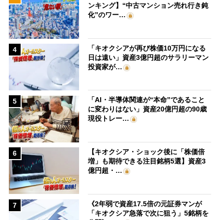
ンキング】“中古マンション売れ行き鈍
化”のワー…
「キオクシアが再び株価10万円になる
4
日は遠い」資産3億円超のサラリーマン
投資家が…
「AI・半導体関連が“本命”であること
5
に変わりはない」資産20億円超の90歳
現役トレー…
【キオクシア・ショック後に「株価倍
6
増」も期待できる注目銘柄5選】資産3
億円超・…
《2年弱で資産17.5倍の元証券マンが
7
「キオクシア急落で次に狙う」5銘柄を