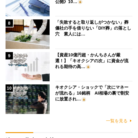
公開》10…
「失敗すると取り返しがつかない」葬
8
儀社の手を借りない「DIY葬」の落とし
穴 素人には…
【資産10億円超・かんちさんが厳
9
選！】「キオクシアの次」に資金が流
れる期待の高…
キオクシア・ショックで「次にマネー
10
が流れる」16銘柄 AI相場の裏で割安
に放置され…
一覧を見る