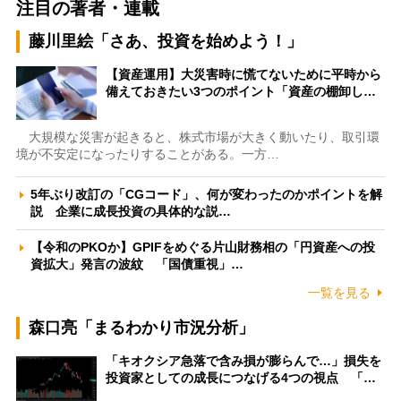
注目の著者・連載
藤川里絵「さあ、投資を始めよう！」
【資産運用】大災害時に慌てないために平時から
備えておきたい3つのポイント「資産の棚卸し…
大規模な災害が起きると、株式市場が大きく動いたり、取引環
境が不安定になったりすることがある。一方…
5年ぶり改訂の「CGコード」、何が変わったのかポイントを解
説 企業に成長投資の具体的な説…
【令和のPKOか】GPIFをめぐる片山財務相の「円資産への投
資拡大」発言の波紋 「国債重視」…
一覧を見る
森口亮「まるわかり市況分析」
「キオクシア急落で含み損が膨らんで…」損失を
投資家としての成長につなげる4つの視点 「…