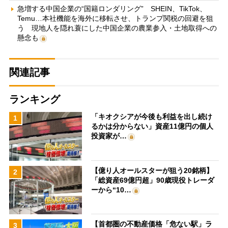
急増する中国企業の“国籍ロンダリング” SHEIN、TikTok、
Temu…本社機能を海外に移転させ、トランプ関税の回避を狙
う 現地人を隠れ蓑にした中国企業の農業参入・土地取得への
懸念も
関連記事
ランキング
「キオクシアが今後も利益を出し続け
1
るかは分からない」資産11億円の個人
投資家が…
【億り人オールスターが狙う20銘柄】
2
「総資産69億円超」90歳現役トレーダ
ーから“10…
【首都圏の不動産価格「危ない駅」ラ
3