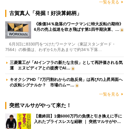
一覧を見る
古賀真人「発掘！好決算銘柄」
《株価34％急落のワークマンに特大反転の期待》
6月の売上低迷を吹き飛ばす第1四半期決算、…
6月3日に8330円をつけたワークマン（東証スタンダード・
7564）の株価は、わずか1カ月あまりで約34％下落…
三菱重工が「AIインフラの新たな主役」として再評価される気
運 エヌビディアとの提携でAI…
キオクシアHD「7万円割れからの急反発」は再びの上昇局面へ
の反転シグナルか？ 市場のムー…
一覧を見る
突然マルサがやって来た！
【最終回】1億6000万円の負債と引き換えに手に
入れたプライスレスな経験 ｜ 突然マルサがや…