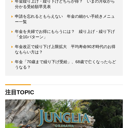
年金繰り上げ・繰り下げどちらが得？ いまの月収から
分かる受給額早見表
申請を忘れるともらえない 年金の細かい手続きメニュ
ー一覧
年金を夫婦でお得にもらうには？ 繰り上げ・繰り下げ
「全10パターン」
年金改正で繰り下げ上限拡大 平均寿命90才時代のお得
なもらい方は？
年金「70歳まで繰り下げ受給」、68歳で亡くなったらど
うなる？
注目TOPIC