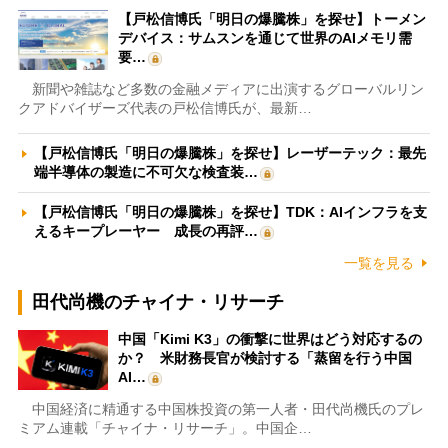
【戸松信博氏「明日の爆騰株」を探せ】トーメン
デバイス：サムスンを通じて世界のAIメモリ需
要…
新聞や雑誌など多数の金融メディアに出演するグローバルリン
クアドバイザーズ代表の戸松信博氏が、最新…
【戸松信博氏「明日の爆騰株」を探せ】レーザーテック：最先
端半導体の製造に不可欠な検査装…
【戸松信博氏「明日の爆騰株」を探せ】TDK：AIインフラを支
えるキープレーヤー 成長の再評…
一覧を見る
田代尚機のチャイナ・リサーチ
中国「Kimi K3」の衝撃に世界はどう対応するの
か？ 米財務長官が検討する「蒸留を行う中国
AI…
中国経済に精通する中国株投資の第一人者・田代尚機氏のプレ
ミアム連載「チャイナ・リサーチ」。中国企…