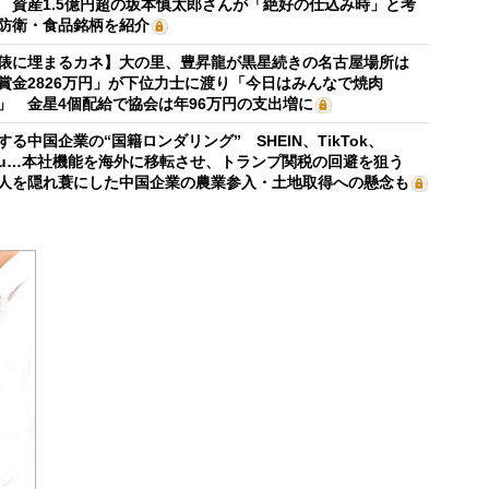
 資産1.5億円超の坂本慎太郎さんが「絶好の仕込み時」と考
防衛・食品銘柄を紹介
俵に埋まるカネ】大の里、豊昇龍が黒星続きの名古屋場所は
賞金2826万円」が下位力士に渡り「今日はみんなで焼肉
」 金星4個配給で協会は年96万円の支出増に
する中国企業の“国籍ロンダリング” SHEIN、TikTok、
mu…本社機能を海外に移転させ、トランプ関税の回避を狙う
人を隠れ蓑にした中国企業の農業参入・土地取得への懸念も