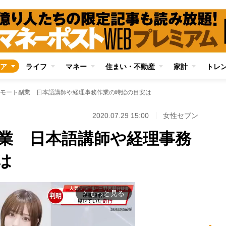
ア
ライフ
マネー
住まい・不動産
家計
トレ
モート副業 日本語講師や経理事務作業の時給の目安は
2020.07.29 15:00
女性セブン
業 日本語講師や経理事務
は
もっと見る
arrow_forward_ios