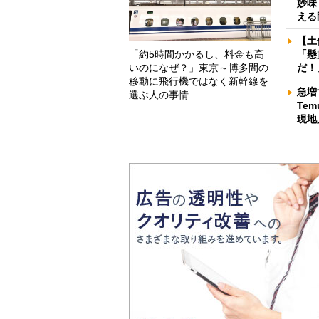
妙味
える
【土
「約5時間かかるし、料金も高
「懸
いのになぜ？」東京～博多間の
だ！
移動に飛行機ではなく新幹線を
急増
選ぶ人の事情
Te
現地