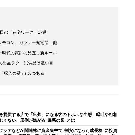
目の「在宅ワーク」17選
リモコン、ガラケー充電器…他
ナ時代の家計の見直し新ルール
性の出品テク 試供品は狙い目
婦「収入の壁」は6つある
を提供する店で「出禁」になる客のトホホな生態 嘔吐や粗相
じゃない、店側が嫌がる“最悪の客”とは
クシアなどAI関連株に資金集中で“割安になった成長株”に投資