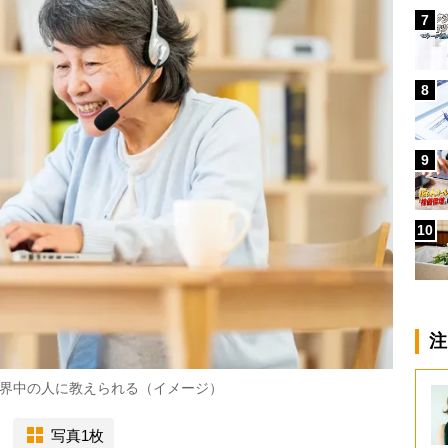
7
8
9
10
注
界中の人に教えられる（イメージ）
写真1枚