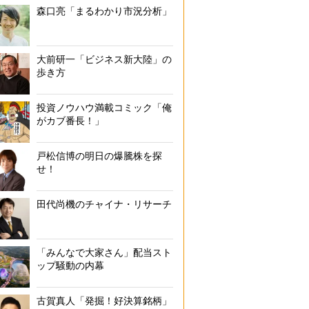
森口亮「まるわかり市況分析」
大前研一「ビジネス新大陸」の
歩き方
投資ノウハウ満載コミック「俺
がカブ番長！」
戸松信博の明日の爆騰株を探
せ！
田代尚機のチャイナ・リサーチ
「みんなで大家さん」配当スト
ップ騒動の内幕
古賀真人「発掘！好決算銘柄」