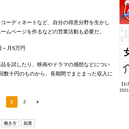
ーコーディネートなど、自分の得意分野を生かし
ホームページを作るなどの営業活動も必要だ。
円～月5万円
品を試したり、映画やドラマの感想などについ
回数十円のものから、長期間でまとまった収入に
【お
202
1
2
働き方
副業