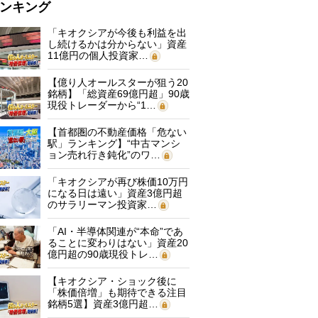
ンキング
「キオクシアが今後も利益を出
し続けるかは分からない」資産
11億円の個人投資家…
【億り人オールスターが狙う20
銘柄】「総資産69億円超」90歳
現役トレーダーから“1…
【首都圏の不動産価格「危ない
駅」ランキング】“中古マンシ
ョン売れ行き鈍化”のワ…
「キオクシアが再び株価10万円
になる日は遠い」資産3億円超
のサラリーマン投資家…
「AI・半導体関連が“本命”であ
ることに変わりはない」資産20
億円超の90歳現役トレ…
【キオクシア・ショック後に
「株価倍増」も期待できる注目
銘柄5選】資産3億円超…