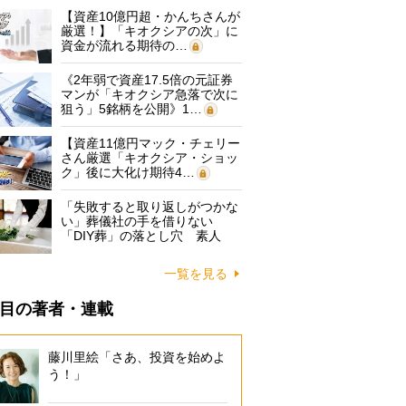
【資産10億円超・かんちさんが
厳選！】「キオクシアの次」に
資金が流れる期待の…
《2年弱で資産17.5倍の元証券
マンが「キオクシア急落で次に
狙う」5銘柄を公開》1…
【資産11億円マック・チェリー
さん厳選「キオクシア・ショッ
ク」後に大化け期待4…
「失敗すると取り返しがつかな
い」葬儀社の手を借りない
「DIY葬」の落とし穴 素人
に…
一覧を見る
目の著者・連載
藤川里絵「さあ、投資を始めよ
う！」