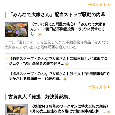
一覧を見る
「みんなで大家さん」配当ストップ騒動の内幕
《ついに見えた問題の核心》「みんなで大家さ
ん」2000億円超不動産投資トラブル“異常なく
ら…
本誌『週刊ポスト』が追及してきた不動産投資商品「みんなで
大家さん」がいよいよ最終局面を迎えている…
【独走スクープ・みんなで大家さん】二転三転した“成田プロ
ジェクト”の計画変更の裏で起き…
【追及スクープ・みんなで大家さん】独占入手“内部議事録”で
明かされる柳瀬健一・代表の思…
一覧を見る
古賀真人「発掘！好決算銘柄」
《株価34％急落のワークマンに特大反転の期待》
6月の売上低迷を吹き飛ばす第1四半期決算、…