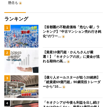
懸念も
ランキング
【首都圏の不動産価格「危ない駅」ラ
1
ンキング】“中古マンション売れ行き鈍
化”のワー…
【資産10億円超・かんちさんが厳
2
選！】「キオクシアの次」に資金が流
れる期待の高…
【億り人オールスターが狙う20銘柄】
3
「総資産69億円超」90歳現役トレーダ
ーから“10…
「キオクシアが今後も利益を出し続け
4