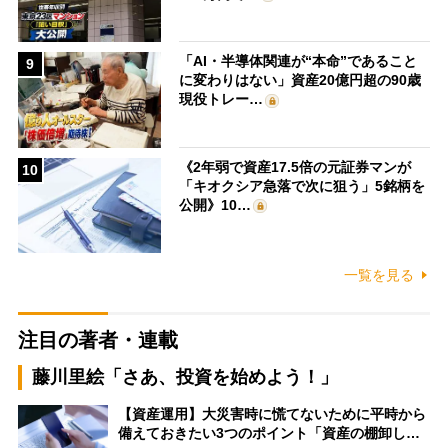
「AI・半導体関連が“本命”であること
9
に変わりはない」資産20億円超の90歳
現役トレー…
《2年弱で資産17.5倍の元証券マンが
10
「キオクシア急落で次に狙う」5銘柄を
公開》10…
一覧を見る
注目の著者・連載
藤川里絵「さあ、投資を始めよう！」
【資産運用】大災害時に慌てないために平時から
備えておきたい3つのポイント「資産の棚卸し…