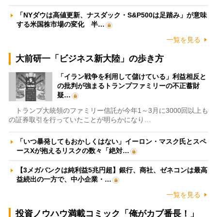
「NYダウは高値更新、ナスダック・S&P500は足踏み」が意味
する米国株市場の変化 半…
一覧を見る
大前研一「ビジネス新大陸」の歩き方
「イラン戦争を利用して儲けている」利益相反と
の批判が強まるトランプファミリーの不正蓄財
疑…
トランプ大統領のファミリー信託が今年1～3月に3000回以上も
の証券取引を行っていたことが明らかになり…
「いつ暴発してもおかしくはない」イーロン・マスク氏とスペ
ースXが抱えるリスクの数々「絶対…
【3メガバンクは純利益5兆円超】銀行、商社、ゼネコンは最高
益続出の一方で、中小企業・…
一覧を見る
投資ノウハウ満載コミック「俺がカブ番長！」