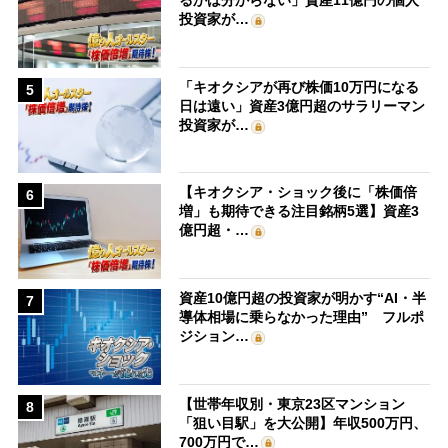
るかは分からない」資産11億円の個人
投資家が…
「キオクシアが再び株価10万円になる
5
日は遠い」資産3億円超のサラリーマン
投資家が…
【キオクシア・ショック後に「株価倍
6
増」も期待できる注目銘柄5選】資産3
億円超・…
資産10億円超の投資家が明かす“AI・半
7
導体相場に乗らなかった理由” フルポ
ジション…
【世帯年収別・東京23区マンション
8
「狙い目駅」を大公開】年収500万円、
700万円で…