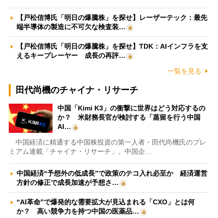
【戸松信博氏「明日の爆騰株」を探せ】レーザーテック：最先
端半導体の製造に不可欠な検査装…
【戸松信博氏「明日の爆騰株」を探せ】TDK：AIインフラを支
えるキープレーヤー 成長の再評…
一覧を見る
田代尚機のチャイナ・リサーチ
中国「Kimi K3」の衝撃に世界はどう対応するの
か？ 米財務長官が検討する「蒸留を行う中国
AI…
中国経済に精通する中国株投資の第一人者・田代尚機氏のプレ
ミアム連載「チャイナ・リサーチ」。中国企…
中国経済“予想外の低成長”で政策のテコ入れ必至か 経済運営
方針の修正で成長加速が予想さ…
“AI革命”で爆発的な需要拡大が見込まれる「CXO」とは何
か？ 高い競争力を持つ中国の医薬品…