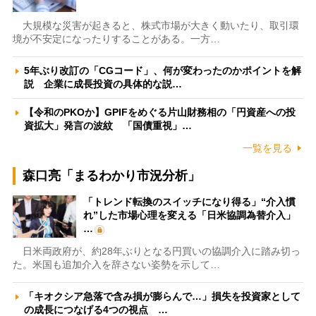
大規模な災害が起きると、株式市場が大きく動いたり、取引環
境が不安定になったりすることがある。一方…
5年ぶり改訂の「CGコード」、何が変わったのかポイントを解
説 企業に成長投資の具体的な説…
【令和のPKOか】GPIFをめぐる片山財務相の「円資産への投
資拡大」発言の波紋 「国債重視」…
一覧を見る
森口亮「まるわかり市況分析」
「トレンド転換のスイッチになり得る」“介入慣
れ”した市場心理を変える「日米協調為替介入」
…
日米両政府が、約28年ぶりとなる円買いの協調介入に踏み切っ
た。米国も追加介入を辞さない姿勢を示して…
「キオクシア急落で含み損が膨らんで…」損失を投資家として
の成長につなげる4つの視点 …