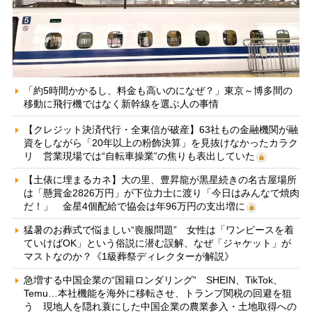
「約5時間かかるし、料金も高いのになぜ？」東京～博多間の
移動に飛行機ではなく新幹線を選ぶ人の事情
【クレジット決済代行・全東信が破産】63社もの金融機関が融
資をしながら「20年以上の粉飾決算」を見抜けなかったカラク
リ 営業現場では“自転車操業”の焦りも表出していた
【土俵に埋まるカネ】大の里、豊昇龍が黒星続きの名古屋場所
は「懸賞金2826万円」が下位力士に渡り「今日はみんなで焼肉
だ！」 金星4個配給で協会は年96万円の支出増に
猛暑のお葬式で悩ましい“喪服問題” 女性は「ワンピースを着
ていけばOK」という俗説に潜む誤解、なぜ「ジャケット」が
マストなのか？《1級葬祭ディレクターが解説》
急増する中国企業の“国籍ロンダリング” SHEIN、TikTok、
Temu…本社機能を海外に移転させ、トランプ関税の回避を狙
う 現地人を隠れ蓑にした中国企業の農業参入・土地取得への