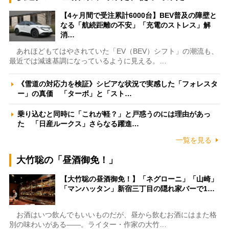
【4ヶ月間で受注累計6000台】BEV普及の障壁と
なる「航続距離の不安」「充電のストレス」解
消…
あれほどもてはやされていた「EV（BEV）シフト」の潮流も、
最近では減速基調になっているように見える。…
《雪道の対応力を検証》シビアな状況で実感した「フォレスタ
ー」の真価 「ターボ」と「スト…
乗り込むと同時に「これが軽？」と戸惑うのには理由があっ
た 「日産ルークス」さらなる躍進…
一覧を見る
大竹聡の「昼酒御免！」
【大竹聡の昼酒御免！】「ネグローニ」「山崎」
「マンハッタン」新宿三丁目の隠れ家バーで1…
お酒はいつ飲んでもいいものだが、昼から飲むお酒にはまた格
別の味わいがある――。ライター・作家の大竹…