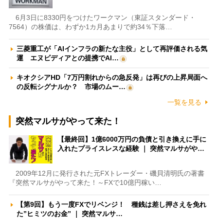
6月3日に8330円をつけたワークマン（東証スタンダード・
7564）の株価は、わずか1カ月あまりで約34％下落…
三菱重工が「AIインフラの新たな主役」として再評価される気
運 エヌビディアとの提携でAI…
キオクシアHD「7万円割れからの急反発」は再びの上昇局面へ
の反転シグナルか？ 市場のムー…
一覧を見る
突然マルサがやって来た！
【最終回】1億6000万円の負債と引き換えに手に
入れたプライスレスな経験 ｜ 突然マルサがや…
2009年12月に発行された元FXトレーダー・磯貝清明氏の著書
『突然マルサがやって来た！～FXで10億円稼い…
【第9回】もう一度FXでリベンジ！ 種銭は差し押さえを免れ
た”ヒミツのお金” ｜ 突然マルサ…