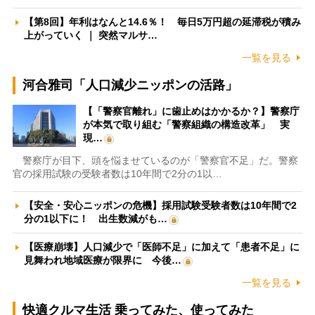
【第8回】年利はなんと14.6％！ 毎日5万円超の延滞税が積み
上がっていく ｜ 突然マルサ…
一覧を見る
河合雅司「人口減少ニッポンの活路」
【「警察官離れ」に歯止めはかかるか？】警察庁
が本気で取り組む「警察組織の構造改革」 実
現…
警察庁が目下、頭を悩ませているのが「警察官不足」だ。警察
官の採用試験の受験者数は10年間で2分の1以…
【安全・安心ニッポンの危機】採用試験受験者数は10年間で2
分の1以下に！ 出生数減がも…
【医療崩壊】人口減少で「医師不足」に加えて「患者不足」に
見舞われ地域医療が限界に 今後…
一覧を見る
快適クルマ生活 乗ってみた、使ってみた