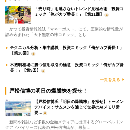
「売り時」を逃さないトレンド見極め術 投資コ
ミック「俺がカブ番長！」【第11回】
かつて投資情報雑誌「マネーポスト」にて、圧倒的な情報量が
詰め込まれた「天下無敵の株コミック」とし…
テクニカル分析・集中講義 投資コミック「俺がカブ番長！」
【第10回】
不透明相場に勝つ信用取引の極意 投資コミック「俺がカブ番
長！」【第9回】
一覧を見る
戸松信博の明日の爆騰株を探せ！
【戸松信博氏「明日の爆騰株」を探せ】トーメン
デバイス：サムスンを通じて世界のAIメモリ需
要…
新聞や雑誌など多数の金融メディアに出演するグローバルリン
クアドバイザーズ代表の戸松信博氏が、最新…