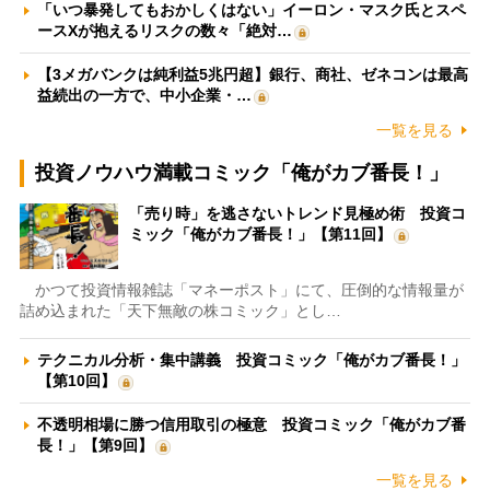
「いつ暴発してもおかしくはない」イーロン・マスク氏とスペ
ースXが抱えるリスクの数々「絶対…
【3メガバンクは純利益5兆円超】銀行、商社、ゼネコンは最高
益続出の一方で、中小企業・…
一覧を見る
投資ノウハウ満載コミック「俺がカブ番長！」
「売り時」を逃さないトレンド見極め術 投資コ
ミック「俺がカブ番長！」【第11回】
かつて投資情報雑誌「マネーポスト」にて、圧倒的な情報量が
詰め込まれた「天下無敵の株コミック」とし…
テクニカル分析・集中講義 投資コミック「俺がカブ番長！」
【第10回】
不透明相場に勝つ信用取引の極意 投資コミック「俺がカブ番
長！」【第9回】
一覧を見る