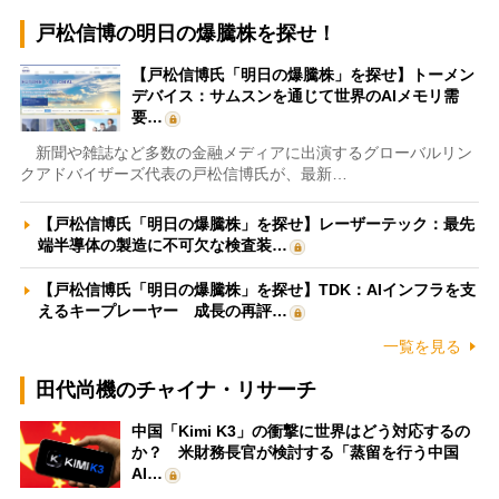
戸松信博の明日の爆騰株を探せ！
【戸松信博氏「明日の爆騰株」を探せ】トーメン
デバイス：サムスンを通じて世界のAIメモリ需
要…
新聞や雑誌など多数の金融メディアに出演するグローバルリン
クアドバイザーズ代表の戸松信博氏が、最新…
【戸松信博氏「明日の爆騰株」を探せ】レーザーテック：最先
端半導体の製造に不可欠な検査装…
【戸松信博氏「明日の爆騰株」を探せ】TDK：AIインフラを支
えるキープレーヤー 成長の再評…
一覧を見る
田代尚機のチャイナ・リサーチ
中国「Kimi K3」の衝撃に世界はどう対応するの
か？ 米財務長官が検討する「蒸留を行う中国
AI…