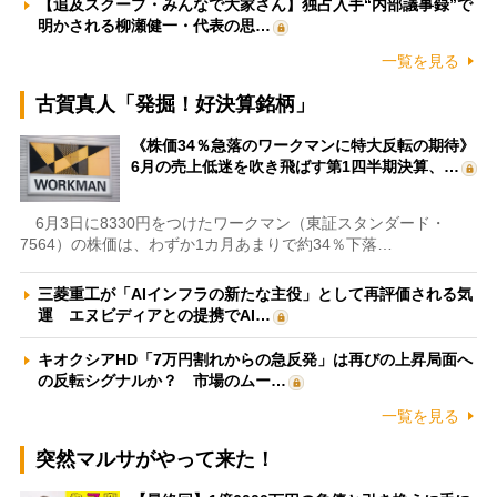
【追及スクープ・みんなで大家さん】独占入手“内部議事録”で
明かされる柳瀬健一・代表の思…
一覧を見る
古賀真人「発掘！好決算銘柄」
《株価34％急落のワークマンに特大反転の期待》
6月の売上低迷を吹き飛ばす第1四半期決算、…
6月3日に8330円をつけたワークマン（東証スタンダード・
7564）の株価は、わずか1カ月あまりで約34％下落…
三菱重工が「AIインフラの新たな主役」として再評価される気
運 エヌビディアとの提携でAI…
キオクシアHD「7万円割れからの急反発」は再びの上昇局面へ
の反転シグナルか？ 市場のムー…
一覧を見る
突然マルサがやって来た！