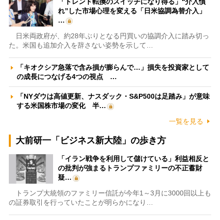
「トレンド転換のスイッチになり得る」“介入慣
れ”した市場心理を変える「日米協調為替介入」
…
日米両政府が、約28年ぶりとなる円買いの協調介入に踏み切っ
た。米国も追加介入を辞さない姿勢を示して…
「キオクシア急落で含み損が膨らんで…」損失を投資家として
の成長につなげる4つの視点 …
「NYダウは高値更新、ナスダック・S&P500は足踏み」が意味
する米国株市場の変化 半…
一覧を見る
大前研一「ビジネス新大陸」の歩き方
「イラン戦争を利用して儲けている」利益相反と
の批判が強まるトランプファミリーの不正蓄財
疑…
トランプ大統領のファミリー信託が今年1～3月に3000回以上も
の証券取引を行っていたことが明らかになり…