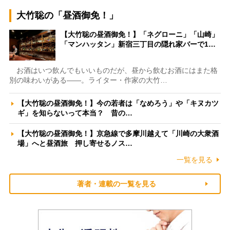
大竹聡の「昼酒御免！」
【大竹聡の昼酒御免！】「ネグローニ」「山崎」
「マンハッタン」新宿三丁目の隠れ家バーで1…
お酒はいつ飲んでもいいものだが、昼から飲むお酒にはまた格
別の味わいがある――。ライター・作家の大竹…
【大竹聡の昼酒御免！】今の若者は「なめろう」や「キヌカツ
ギ」を知らないって本当？ 昔の…
【大竹聡の昼酒御免！】京急線で多摩川越えて「川崎の大衆酒
場」へと昼酒旅 押し寄せるノス…
一覧を見る
著者・連載の一覧を見る