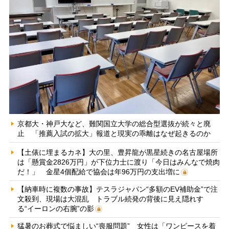
京都大・神戸大など、難関国立大学の総合型選抜が続々と廃
止 「推薦入試の拡大」報道と現実の乖離はなぜ起きるのか
【土俵に埋まるカネ】大の里、豊昇龍が黒星続きの名古屋場所
は「懸賞金2826万円」が下位力士に渡り「今日はみんなで焼肉
だ！」 金星4個配給で協会は年96万円の支出増に
【納車時に複数の事故】テスラジャパン“多額のEV補助金”で注
文殺到、現場は大混乱 トラブル続発の背後に見え隠れす
る“イーロンの右腕”の影
猛暑のお葬式で悩ましい“喪服問題” 女性は「ワンピースを着