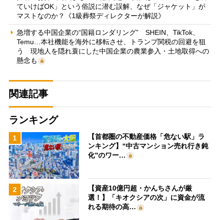
ていけばOK」という俗説に潜む誤解、なぜ「ジャケット」が
マストなのか？《1級葬祭ディレクターが解説》
急増する中国企業の“国籍ロンダリング” SHEIN、TikTok、
Temu…本社機能を海外に移転させ、トランプ関税の回避を狙
う 現地人を隠れ蓑にした中国企業の農業参入・土地取得への
懸念も
関連記事
ランキング
【首都圏の不動産価格「危ない駅」ラ
1
ンキング】“中古マンション売れ行き鈍
化”のワー…
【資産10億円超・かんちさんが厳
2
選！】「キオクシアの次」に資金が流
れる期待の高…