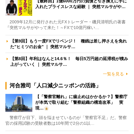
【最終回】1億6000万円の負債と引き換えに手に
入れたプライスレスな経験 ｜ 突然マルサがや…
2009年12月に発行された元FXトレーダー・磯貝清明氏の著書
『突然マルサがやって来た！～FXで10億円稼い…
【第9回】もう一度FXでリベンジ！ 種銭は差し押さえを免れ
た”ヒミツのお金” ｜ 突然マルサ…
【第8回】年利はなんと14.6％！ 毎日5万円超の延滞税が積み
上がっていく ｜ 突然マルサ…
一覧を見る
河合雅司「人口減少ニッポンの活路」
【「警察官離れ」に歯止めはかかるか？】警察庁
が本気で取り組む「警察組織の構造改革」 実
現…
警察庁が目下、頭を悩ませているのが「警察官不足」だ。警察
官の採用試験の受験者数は10年間で2分の1以…