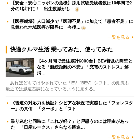
【安全・安心ニッポンの危機】採用試験受験者数は10年間で2
分の1以下に！ 出生数減がも…
【医療崩壊】人口減少で「医師不足」に加えて「患者不足」に
見舞われ地域医療が限界に 今後…
一覧を見る
快適クルマ生活 乗ってみた、使ってみた
【4ヶ月間で受注累計6000台】BEV普及の障壁と
なる「航続距離の不安」「充電のストレス」解
消…
あれほどもてはやされていた「EV（BEV）シフト」の潮流も、
最近では減速基調になっているように見える。…
《雪道の対応力を検証》シビアな状況で実感した「フォレスタ
ー」の真価 「ターボ」と「スト…
乗り込むと同時に「これが軽？」と戸惑うのには理由があっ
た 「日産ルークス」さらなる躍進…
一覧を見る