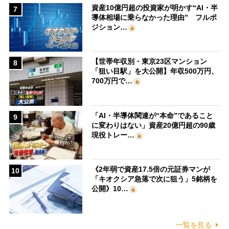
資産10億円超の投資家が明かす“AI・半
7
導体相場に乗らなかった理由” フルポ
ジション…
【世帯年収別・東京23区マンション
8
「狙い目駅」を大公開】年収500万円、
700万円で…
「AI・半導体関連が“本命”であること
9
に変わりはない」資産20億円超の90歳
現役トレー…
《2年弱で資産17.5倍の元証券マンが
10
「キオクシア急落で次に狙う」5銘柄を
公開》10…
一覧を見る