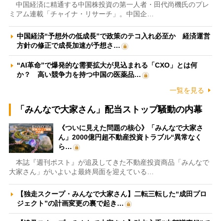
中国経済に精通する中国株投資の第一人者・田代尚機氏のプレ
ミアム連載「チャイナ・リサーチ」。中国企…
中国経済“予想外の低成長”で政策のテコ入れ必至か 経済運営
方針の修正で成長加速が予想さ…
“AI革命”で爆発的な需要拡大が見込まれる「CXO」とは何
か？ 高い競争力を持つ中国の医薬品…
一覧を見る
「みんなで大家さん」配当ストップ騒動の内幕
《ついに見えた問題の核心》「みんなで大家さ
ん」2000億円超不動産投資トラブル“異常なく
ら…
本誌『週刊ポスト』が追及してきた不動産投資商品「みんなで
大家さん」がいよいよ最終局面を迎えている…
【独走スクープ・みんなで大家さん】二転三転した“成田プロ
ジェクト”の計画変更の裏で起き…