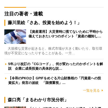
注目の著者・連載
藤川里絵「さあ、投資を始めよう！」
【資産運用】大災害時に慌てないために平時から
備えておきたい3つのポイント「資産の棚卸し…
大規模な災害が起きると、株式市場が大きく動いたり、取引環
境が不安定になったりすることがある。一方…
5年ぶり改訂の「CGコード」、何が変わったのかポイントを解
説 企業に成長投資の具体的な説…
【令和のPKOか】GPIFをめぐる片山財務相の「円資産への投
資拡大」発言の波紋 「国債重視」…
一覧を見る
森口亮「まるわかり市況分析」